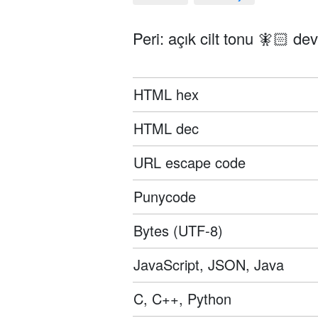
Peri: açık cilt tonu 🧚🏻 dev
HTML hex
HTML dec
URL escape code
Punycode
Bytes (UTF-8)
JavaScript, JSON, Java
C, C++, Python