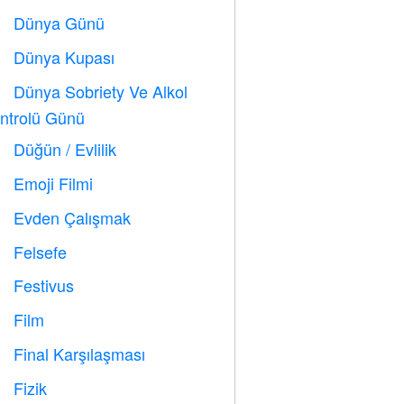
Dünya Günü
️
Dünya Kupası
⚽
Dünya Sobriety Ve Alkol

ntrolü Günü
Düğün / Evlilik

Emoji Filmi

Evden Çalışmak

Felsefe

Festivus

Film

Final Karşılaşması

Fizik
