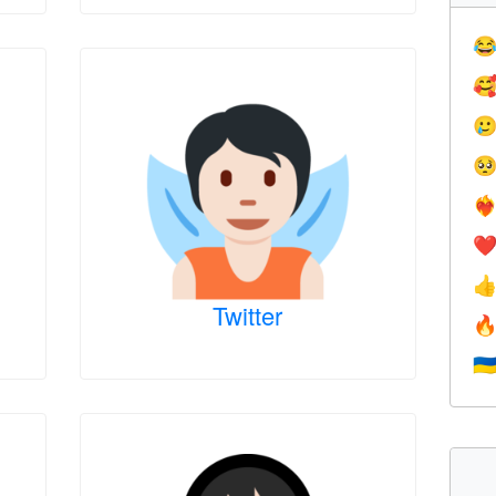




❤️‍
❤

Twitter

🇺