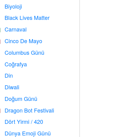
Biyoloji

Black Lives Matter

Carnaval

Cinco De Mayo

Columbus Günü
️
Coğrafya

Din
️
Diwali

Doğum Günü

Dragon Bot Festivali

Dört Yirmi / 420

Dünya Emoji Günü
