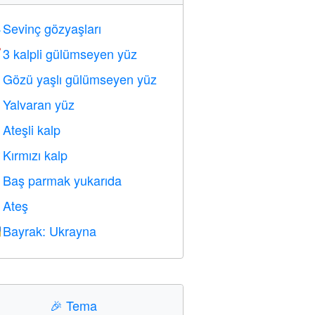
Sevinç gözyaşları

3 kalpli gülümseyen yüz

Gözü yaşlı gülümseyen yüz

Yalvaran yüz

Ateşli kalp

Kırmızı kalp
️
Baş parmak yukarıda

Ateş

Bayrak: Ukrayna

🎉
Tema