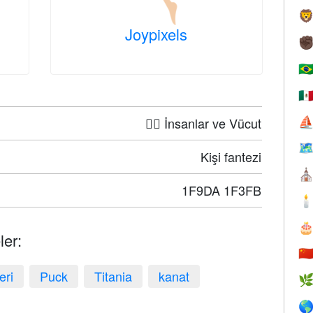

Joypixels
✊
🇧
🇲
🤦‍♀️ İnsanlar ve Vücut
⛵

Kişi fantezi
⛪
1F9DA 1F3FB


ler:
🇨
eri
Puck
Titania
kanat

