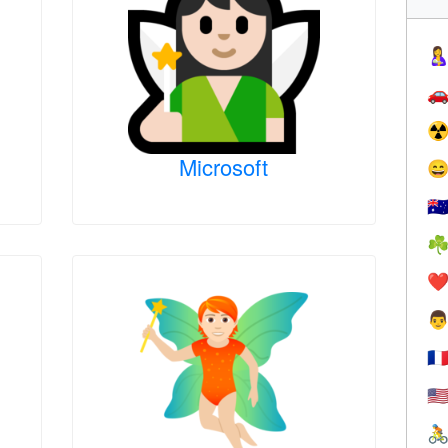


☢
Microsoft

🇦
☘
❤️

🇫
🇺
