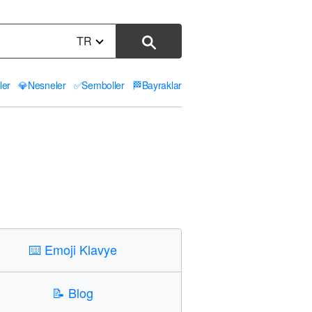
TR
ler
💎
Nesneler
✅
Semboller
🏁
Bayraklar
⌨️
Emoji Klavye
📝
Blog