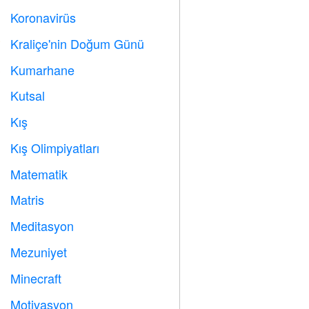
Koronavirüs

Kraliçe'nin Doğum Günü

Kumarhane

Kutsal

Kış
⛄
Kış Olimpiyatları

Matematik
➗
Matris
️
Meditasyon

Mezuniyet

Minecraft

Motivasyon
