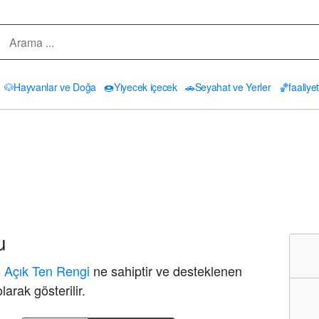
🐶
Hayvanlar ve Doğa
🍩
Yiyecek içecek
🚗
Seyahat ve Yerler
🏀
faaliyet
u
u
🏻 Açık Ten Rengi
ne sahiptir ve desteklenen
larak gösterilir.