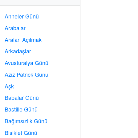
Anneler Günü

Arabalar

Araları Açılmak
️
Arkadaşlar

Avusturalya Günü

Aziz Patrick Günü
️
Aşk
️
Babalar Günü

Bastille Günü

Bağımsızlık Günü

Bisiklet Günü
