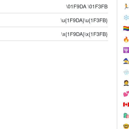
\01F9DA \01F3FB

❄
\u{1F9DA}\u{1F3FB}
🏳️‍
\x{1F9DA}\x{1F3FB}






🇨

