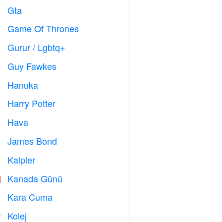
Gta

Game Of Thrones
️
Gurur / Lgbtq+

Guy Fawkes

Hanuka

Harry Potter

Hava

James Bond

Kalpler

Kanada Günü

Kara Cuma

Kolej
