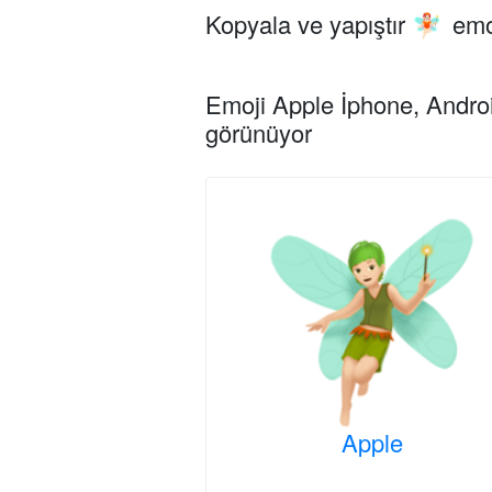
Kopyala ve yapıştır
emo
🧚🏻
Emoji Apple İphone, Androi
görünüyor
Apple