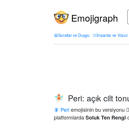
Emojigraph
😃
Suratlar ve Duygu
🤦‍♀️
İnsanlar ve Vücut
Peri: açık cilt ton
🧚🏻
🧚 Peri
emojisinin bu versiyon
platformlarda
o
Soluk Ten Rengi