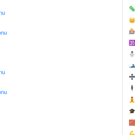

onu


onu


onu
🕴
onu



