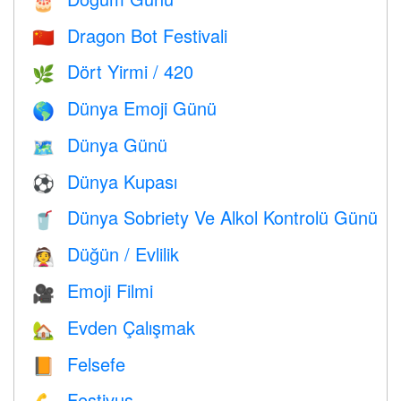
🎂
Dragon Bot Festivali
🇨🇳
Dört Yirmi / 420
🌿
Dünya Emoji Günü
🌎
Dünya Günü
🗺️
Dünya Kupası
⚽
Dünya Sobriety Ve Alkol Kontrolü Günü
🥤
Düğün / Evlilik
👰
Emoji Filmi
🎥
Evden Çalışmak
🏡
Felsefe
📙
Festivus