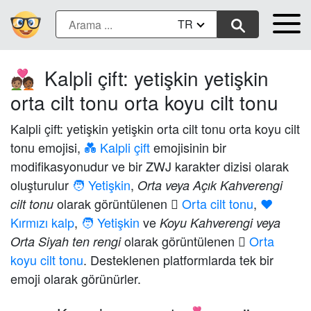
TR
Kalpli çift: yetişkin yetişkin
🧑🏽‍❤️‍🧑🏾
orta cilt tonu orta koyu cilt tonu
Kalpli çift: yetişkin yetişkin orta cilt tonu orta koyu cilt
tonu emojisi,
💑 Kalpli çift
emojisinin bir
modifikasyonudur ve bir ZWJ karakter dizisi olarak
oluşturulur
🧑 Yetişkin
,
Orta veya Açık Kahverengi
olarak görüntülenen
🏽 Orta cilt tonu
,
❤️
cilt tonu
Kırmızı kalp
,
🧑 Yetişkin
ve
Koyu Kahverengi veya
olarak görüntülenen
🏾 Orta
Orta Siyah ten rengi
koyu cilt tonu
. Desteklenen platformlarda tek bir
emoji olarak görünürler.