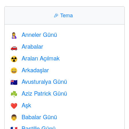
🎉
Tema
Anneler Günü
🤱
Arabalar
🚗
Araları Açılmak
☢️
Arkadaşlar
😄
Avusturalya Günü
🇦🇺
Aziz Patrick Günü
☘️
Aşk
❤️️
Babalar Günü
👨
Bastille Günü