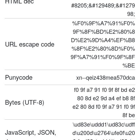
HTML dec
#8205;&#129489;&#1279
98;
%F0%9F%A7%91%F0%
9F%8F%BD%E2%80%8
D%E2%9D%A4%EF%B8
URL escape code
%8F%E2%80%8D%F0%
9F%A7%91%F0%9F%8F
%BE
Punycode
xn--qeiz438mea570dca
f0 9f a7 91 f0 9f 8f bd e2
80 8d e2 9d a4 ef b8 8f
Bytes (UTF-8)
e2 80 8d f0 9f a7 91 f0 9f
8f be
\ud83e\uddd1\ud83c\udff
JavaScript, JSON,
d\u200d\u2764\ufe0f\u20