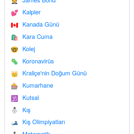
🤵
Kalpler
💕
Kanada Günü
🇨🇦
Kara Cuma
🛍
Kolej
🤓
Koronavirüs
🦠
Kraliçe'nin Doğum Günü
👑
Kumarhane
🎰
Kutsal
🕉
Kış
⛄
Kış Olimpiyatları
🎿
Matematik