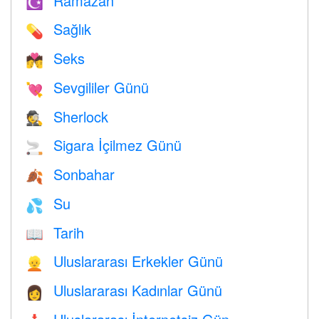
Ramazan
☪️
Sağlık
💊
Seks
💏
Sevgililer Günü
💘
Sherlock
🕵️
Sigara İçilmez Günü
🚬
Sonbahar
🍂
Su
💦
Tarih
📖
Uluslararası Erkekler Günü
👱
Uluslararası Kadınlar Günü
👩