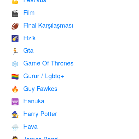
💪
Film
🎬
Final Karşılaşması
🏈
Fizik
🌠
Gta
🏃
Game Of Thrones
❄️
Gurur / Lgbtq+
🏳️‍🌈
Guy Fawkes
🔥
Hanuka
🕎
Harry Potter
🧙
Hava
🌧
James Bond