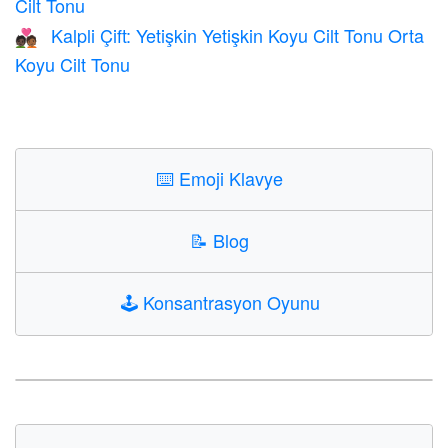
Cilt Tonu
Kalpli Çift: Yetişkin Yetişkin Koyu Cilt Tonu Orta
🧑🏿‍❤️‍🧑🏾
Koyu Cilt Tonu
⌨️
Emoji Klavye
📝
Blog
🕹️
Konsantrasyon Oyunu