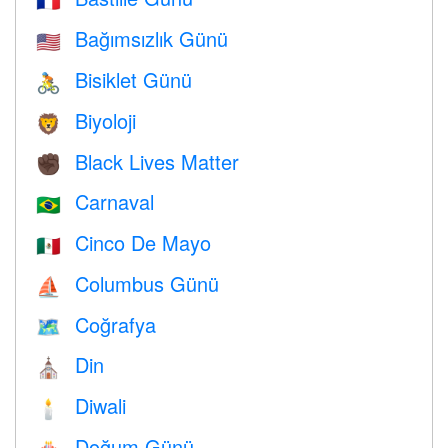
🇫🇷
Bağımsızlık Günü
🇺🇸
Bisiklet Günü
🚴
Biyoloji
🦁
Black Lives Matter
✊🏿
Carnaval
🇧🇷
Cinco De Mayo
🇲🇽
Columbus Günü
⛵️
Coğrafya
🗺
Din
⛪️
Diwali
🕯
Doğum Günü