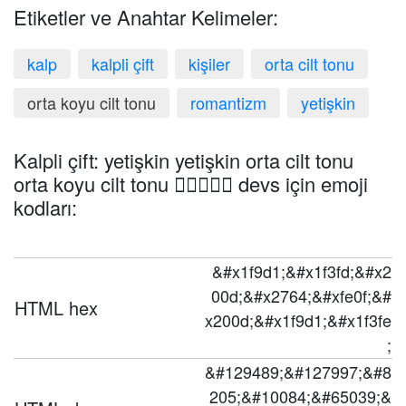
Etiketler ve Anahtar Kelimeler:
kalp
kalpli çift
kişiler
orta cilt tonu
orta koyu cilt tonu
romantizm
yetişkin
Kalpli çift: yetişkin yetişkin orta cilt tonu
orta koyu cilt tonu 🧑🏽‍❤️‍🧑🏾 devs için emoji
kodları:
&#x1f9d1;&#x1f3fd;&#x2
00d;&#x2764;&#xfe0f;&#
HTML hex
x200d;&#x1f9d1;&#x1f3fe
;
&#129489;&#127997;&#8
205;&#10084;&#65039;&