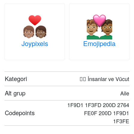
Joypixels
Emojipedia
Kategori
🤦‍♀️ İnsanlar ve Vücut
Alt grup
Aile
1F9D1 1F3FD 200D 2764
Codepoints
FE0F 200D 1F9D1
1F3FE