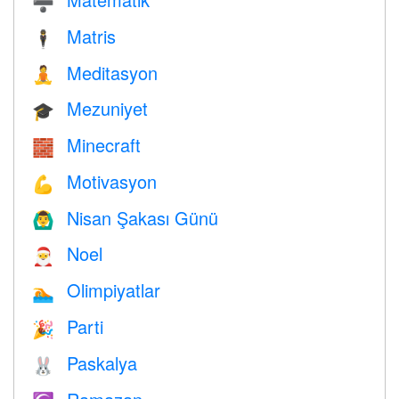
➗
Matris
🕴️
Meditasyon
🧘
Mezuniyet
🎓
Minecraft
🧱
Motivasyon
💪
Nisan Şakası Günü
🙆‍♂️
Noel
🎅
Olimpiyatlar
🏊
Parti
🎉
Paskalya
🐰