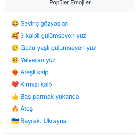
Popüler Emojiler
Sevinç gözyaşları
😂
3 kalpli gülümseyen yüz
🥰
Gözü yaşlı gülümseyen yüz
🥲
Yalvaran yüz
🥺
Ateşli kalp
❤️‍🔥
Kırmızı kalp
❤️
Baş parmak yukarıda
👍
Ateş
🔥
Bayrak: Ukrayna
🇺🇦