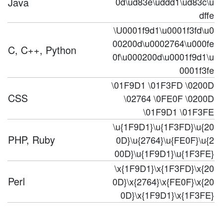
Java
0d\ud83e\uddd1\ud83c\u
dffe
\U0001f9d1\u0001f3fd\u0
00200d\u0002764\u000fe
C, C++, Python
0f\u000200d\u0001f9d1\u
0001f3fe
\01F9D1 \01F3FD \0200D
CSS
\02764 \0FE0F \0200D
\01F9D1 \01F3FE
\u{1F9D1}\u{1F3FD}\u{20
PHP, Ruby
0D}\u{2764}\u{FE0F}\u{2
00D}\u{1F9D1}\u{1F3FE}
\x{1F9D1}\x{1F3FD}\x{20
Perl
0D}\x{2764}\x{FE0F}\x{20
0D}\x{1F9D1}\x{1F3FE}