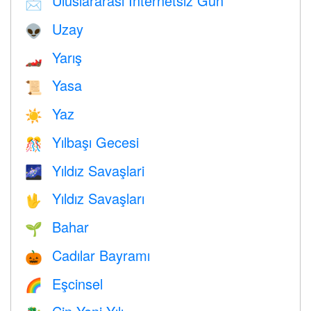
Uluslararası İnternetsiz Gün
📩
Uzay
👽
Yarış
🏎
Yasa
📜
Yaz
☀️
Yılbaşı Gecesi
🎊
Yıldız Savaşlari
🌌
Yıldız Savaşları
🖖
Bahar
🌱
Cadılar Bayramı
🎃
Eşcinsel
🌈