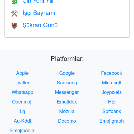
Çin Yeni Yılı
🐉
İşçi Bayramı
⚒️
Şükran Günü
🦃
Platformlar:
Apple
Google
Facebook
Twitter
Samsung
Microsoft
Whatsapp
Messenger
Joypixels
Openmoji
Emojidex
Htc
Lg
Mozilla
Softbank
Au-Kddi
Docomo
Emojigraph
Emojipedia