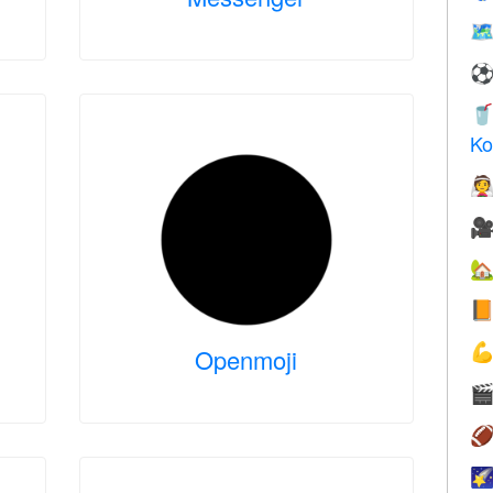
🗺

Ko





Openmoji


