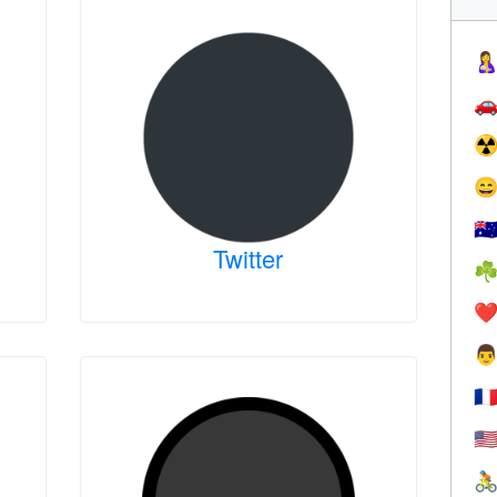


☢

🇦
Twitter
☘
❤️

🇫
🇺
