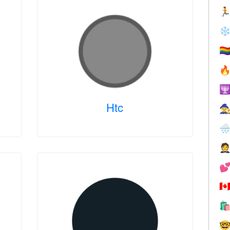

❄
🏳️‍


Htc




🇨

