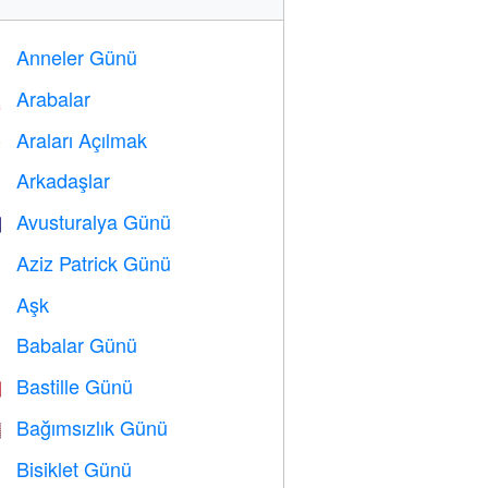
Anneler Günü

Arabalar

Araları Açılmak
️
Arkadaşlar

Avusturalya Günü

Aziz Patrick Günü
️
Aşk
️
Babalar Günü

Bastille Günü

Bağımsızlık Günü

Bisiklet Günü
