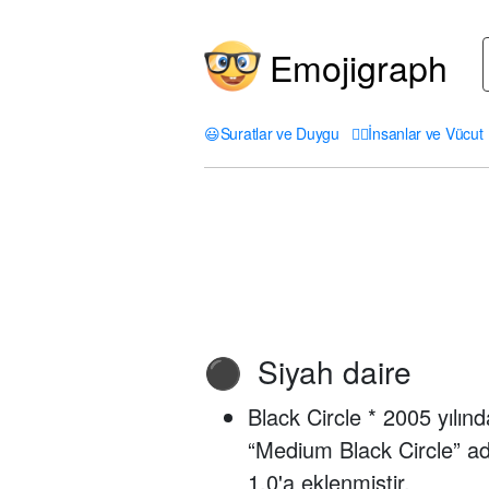
Emojigraph
😃
Suratlar ve Duygu
🤦‍♀️
İnsanlar ve Vücut
Siyah daire
⚫
Black Circle * 2005 yılınd
“Medium Black Circle” ad
1.0'a eklenmiştir.