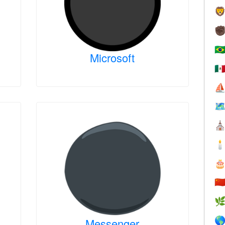

✊
🇧
Microsoft
🇲
⛵

⛪


🇨


Messenger