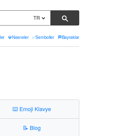
TR
ler
💎
Nesneler
✅
Semboller
🏁
Bayraklar
⌨️
Emoji Klavye
📝
Blog