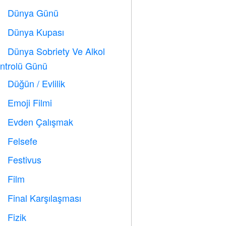
Dünya Günü
️
Dünya Kupası
⚽
Dünya Sobriety Ve Alkol

ntrolü Günü
Düğün / Evlilik

Emoji Filmi

Evden Çalışmak

Felsefe

Festivus

Film

Final Karşılaşması

Fizik
