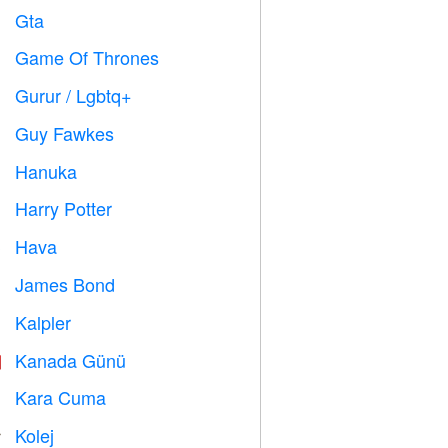
Gta

Game Of Thrones
️
Gurur / Lgbtq+

Guy Fawkes

Hanuka

Harry Potter

Hava

James Bond

Kalpler

Kanada Günü

Kara Cuma

Kolej
