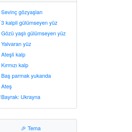
Sevinç gözyaşları

3 kalpli gülümseyen yüz

Gözü yaşlı gülümseyen yüz

Yalvaran yüz

Ateşli kalp

Kırmızı kalp
️
Baş parmak yukarıda

Ateş

Bayrak: Ukrayna

🎉
Tema