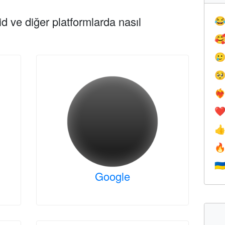
d ve diğer platformlarda nasıl




❤️‍
❤


🇺
Google