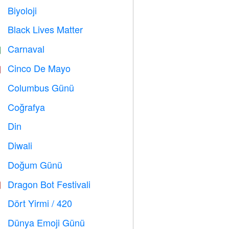
Biyoloji

Black Lives Matter

Carnaval

Cinco De Mayo

Columbus Günü
️
Coğrafya

Din
️
Diwali

Doğum Günü

Dragon Bot Festivali

Dört Yirmi / 420

Dünya Emoji Günü
