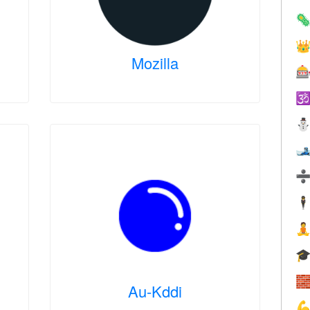


Mozilla



🕴



Au-Kddi
