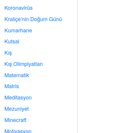
Koronavirüs

Kraliçe'nin Doğum Günü

Kumarhane

Kutsal

Kış
⛄
Kış Olimpiyatları

Matematik
➗
Matris
️
Meditasyon

Mezuniyet

Minecraft

Motivasyon
