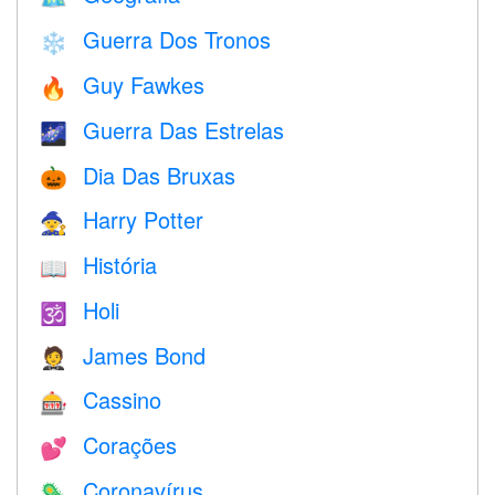
Guerra Dos Tronos
❄️
Guy Fawkes
🔥
Guerra Das Estrelas
🌌
Dia Das Bruxas
🎃
Harry Potter
🧙
História
📖
Holi
🕉
James Bond
🤵
Cassino
🎰
Corações
💕
Coronavírus
🦠