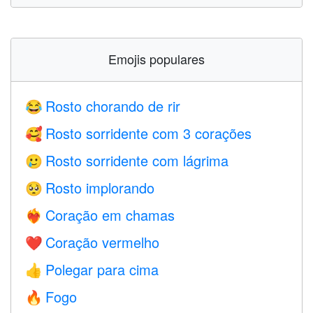
Emojis populares
Rosto chorando de rir
😂
Rosto sorridente com 3 corações
🥰
Rosto sorridente com lágrima
🥲
Rosto implorando
🥺
Coração em chamas
❤️‍🔥
Coração vermelho
❤️
Polegar para cima
👍
Fogo
🔥