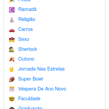
Ramadã
☪️
Religião
⛪️
Carros
🚗
Sexo
💏
Sherlock
🕵️
Outono
🍂
Jornada Nas Estrelas
🖖
Super Bowl
🏈
Véspera De Ano Novo
🎊
Faculdade
🤓
Graduação
🎓