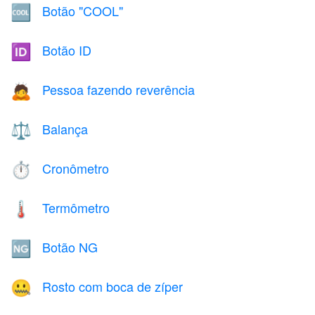
Botão "COOL"
🆒
Botão ID
🆔
Pessoa fazendo reverência
🙇
Balança
⚖️
Cronômetro
⏱️
Termômetro
🌡️
Botão NG
🆖
Rosto com boca de zíper
🤐