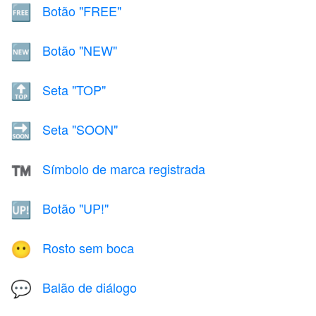
Botão "FREE"
🆓
Botão "NEW"
🆕
Seta "TOP"
🔝
Seta "SOON"
🔜
Símbolo de marca registrada
™️
Botão "UP!"
🆙
Rosto sem boca
😶
Balão de diálogo
💬