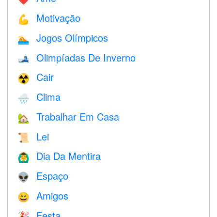
Motivação
💪
Jogos Olímpicos
🏊
Olimpíadas De Inverno
🎿
Cair
☢️
Clima
🌧
Trabalhar Em Casa
🏡
Lei
📜
Dia Da Mentira
🙆‍♂️
Espaço
👽
Amigos
😄
Festa
🎉