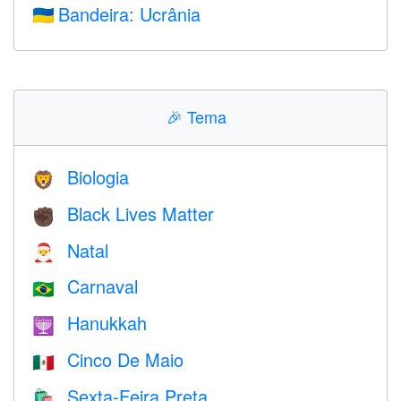
Bandeira: Ucrânia
🇺🇦
🎉
Tema
Biologia
🦁
Black Lives Matter
✊🏿
Natal
🎅
Carnaval
🇧🇷
Hanukkah
🕎
Cinco De Maio
🇲🇽
Sexta-Feira Preta
🛍