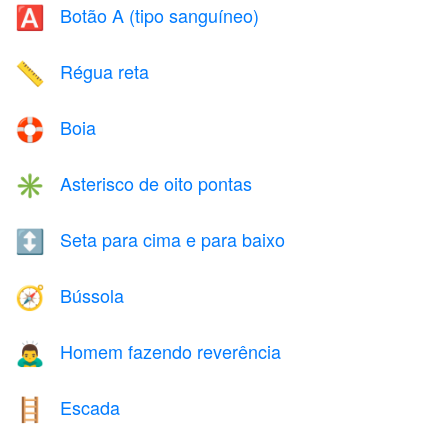
Botão A (tipo sanguíneo)
🅰️
Régua reta
📏
Boia
🛟
Asterisco de oito pontas
✳️
Seta para cima e para baixo
↕️
Bússola
🧭
Homem fazendo reverência
🙇‍♂️
Escada
🪜