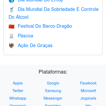
🌎
Dia Mundial Da Sobriedade E Controle
🥤
Do Álcool
Festival Do Barco-Dragão
🇨🇳
Páscoa
🐰
Ação De Graças
🦃
Plataformas:
Apple
Google
Facebook
Twitter
Samsung
Microsoft
Whatsapp
Messenger
Joypixels
Openmoji
Emojidex
Htc