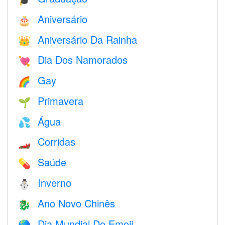
Aniversário
🎂
Aniversário Da Rainha
👑
Dia Dos Namorados
💘
Gay
🌈
Primavera
🌱
Água
💦
Corridas
🏎
Saúde
💊
Inverno
⛄
Ano Novo Chinês
🐉
Dia Mundial Do Emoji