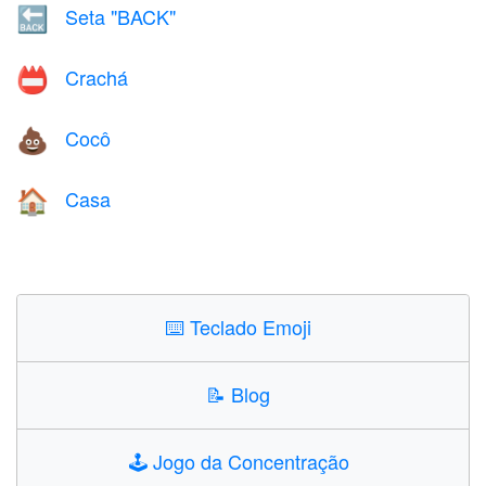
Seta "BACK"
🔙
Crachá
📛
Cocô
💩
Casa
🏠
⌨️
Teclado Emoji
📝
Blog
🕹️
Jogo da Concentração