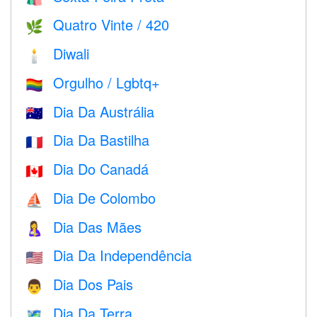
Quatro Vinte / 420
🌿
Diwali
🕯
Orgulho / Lgbtq+
🏳️‍🌈
Dia Da Austrália
🇦🇺
Dia Da Bastilha
🇫🇷
Dia Do Canadá
🇨🇦
Dia De Colombo
⛵️
Dia Das Mães
🤱
Dia Da Independência
🇺🇸
Dia Dos Pais
👨
Dia Da Terra
🗺️