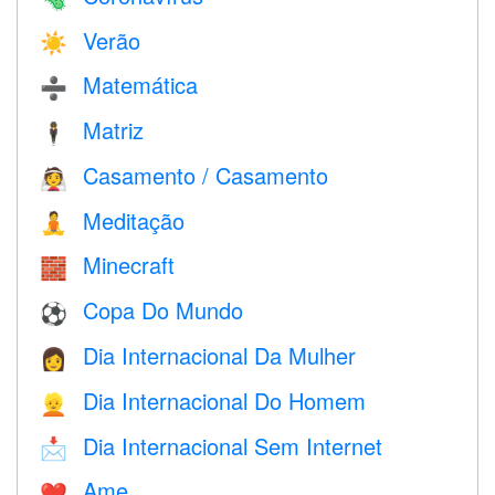
Verão
☀️
Matemática
➗
Matriz
🕴️
Casamento / Casamento
👰
Meditação
🧘
Minecraft
🧱
Copa Do Mundo
⚽
Dia Internacional Da Mulher
👩
Dia Internacional Do Homem
👱
Dia Internacional Sem Internet
📩
Ame
❤️️