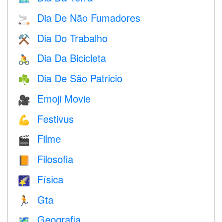
Dia De Não Fumadores
🚬
Dia Do Trabalho
⚒️
Dia Da Bicicleta
🚴
Dia De São Patricio
☘️
Emoji Movie
🎥
Festivus
💪
Filme
🎬
Filosofia
📙
Física
🌠
Gta
🏃
Geografia
🗺