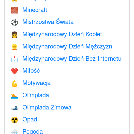
Minecraft
🧱
Mistrzostwa Świata
⚽
Międzynarodowy Dzień Kobiet
👩
Międzynarodowy Dzień Mężczyzn
👱
Międzynarodowy Dzień Bez Internetu
📩
Miłość
❤️️
Motywacja
💪
Olimpiada
🏊
Olimpiada Zimowa
🎿
Opad
☢️
Pogoda
🌧