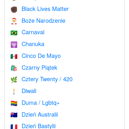
Black Lives Matter
✊🏿
Boże Narodzenie
🎅
Carnaval
🇧🇷
Chanuka
🕎
Cinco De Mayo
🇲🇽
Czarny Piątek
🛍
Cztery Twenty / 420
🌿
Diwali
🕯
Duma / Lgbtq+
🏳️‍🌈
Dzień Australii
🇦🇺
Dzień Bastylii
🇫🇷