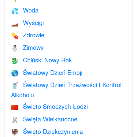
Woda
💦
Wyścigi
🏎
Zdrowie
💊
Zimowy
⛄
Chiński Nowy Rok
🐉
Światowy Dzień Emoji
🌎
Światowy Dzień Trzeźwości I Kontroli
🥤
Alkoholu
Święto Smoczych Łodzi
🇨🇳
Święta Wielkanocne
🐰
Święto Dziękczynienia
🦃