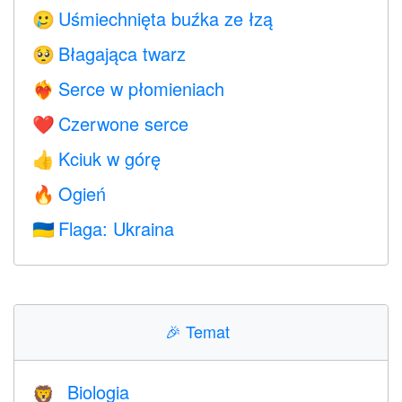
Uśmiechnięta buźka ze łzą
🥲
Błagająca twarz
🥺
Serce w płomieniach
❤️‍🔥
Czerwone serce
❤️
Kciuk w górę
👍
Ogień
🔥
Flaga: Ukraina
🇺🇦
🎉
Temat
Biologia
🦁