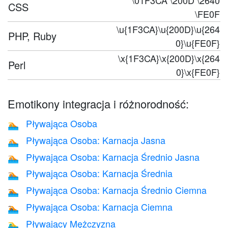
\01F3CA \200D \2640
CSS
\FE0F
\u{1F3CA}\u{200D}\u{264
PHP, Ruby
0}\u{FE0F}
\x{1F3CA}\x{200D}\x{264
Perl
0}\x{FE0F}
Emotikony integracja i różnorodność:
Pływająca Osoba
🏊
Pływająca Osoba: Karnacja Jasna
🏊🏻
Pływająca Osoba: Karnacja Średnio Jasna
🏊🏼
Pływająca Osoba: Karnacja Średnia
🏊🏽
Pływająca Osoba: Karnacja Średnio Ciemna
🏊🏾
Pływająca Osoba: Karnacja Ciemna
🏊🏿
Pływający Mężczyzna
🏊‍♂️