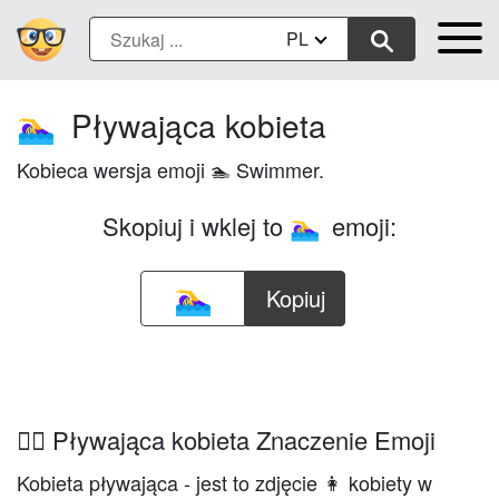
PL
Pływająca kobieta
🏊‍♀️
Kobieca wersja emoji 🏊 Swimmer.
Skopiuj i wklej to
emoji:
🏊‍♀️
Kopiuj
🏊‍♀️ Pływająca kobieta Znaczenie Emoji
Kobieta pływająca - jest to zdjęcie 👩 kobiety w