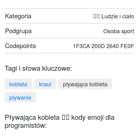
Kategoria
🤦‍♀️ Ludzie i ciało
Podgrupa
Osoba sport
Codepoints
1F3CA 200D 2640 FE0F
Tagi i słowa kluczowe:
kobieta
kraul
pływająca kobieta
pływanie
Pływająca kobieta 🏊‍♀️ kody emoji dla
programistów: