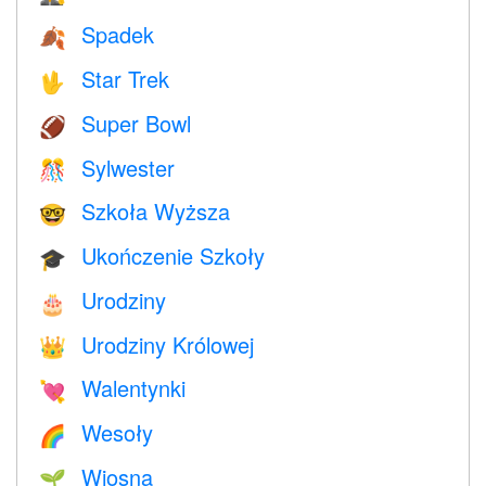
Spadek
🍂
Star Trek
🖖
Super Bowl
🏈
Sylwester
🎊
Szkoła Wyższa
🤓
Ukończenie Szkoły
🎓
Urodziny
🎂
Urodziny Królowej
👑
Walentynki
💘
Wesoły
🌈
Wiosna
🌱