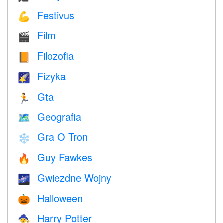
Festivus
💪
Film
🎬
Filozofia
📙
Fizyka
🌠
Gta
🏃
Geografia
🗺
Gra O Tron
❄️
Guy Fawkes
🔥
Gwiezdne Wojny
🌌
Halloween
🎃
Harry Potter
🧙