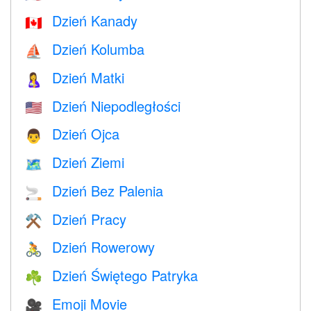
Dzień Kanady
🇨🇦
Dzień Kolumba
⛵️
Dzień Matki
🤱
Dzień Niepodległości
🇺🇸
Dzień Ojca
👨
Dzień Ziemi
🗺️
Dzień Bez Palenia
🚬
Dzień Pracy
⚒️
Dzień Rowerowy
🚴
Dzień Świętego Patryka
☘️
Emoji Movie
🎥