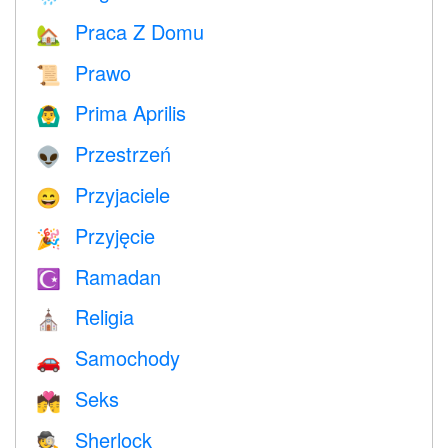
Praca Z Domu
🏡
Prawo
📜
Prima Aprilis
🙆‍♂️
Przestrzeń
👽
Przyjaciele
😄
Przyjęcie
🎉
Ramadan
☪️
Religia
⛪️
Samochody
🚗
Seks
💏
Sherlock
🕵️