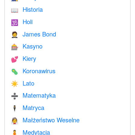
Historia
📖
Holi
🕉
James Bond
🤵
Kasyno
🎰
Kiery
💕
Koronawirus
🦠
Lato
☀️
Matematyka
➗
Matryca
🕴️
Małżeństwo Weselne
👰
Medytacja
🧘