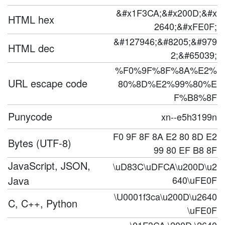
&#x1F3CA;&#x200D;&#x
HTML hex
2640;&#xFE0F;
&#127946;&#8205;&#979
HTML dec
2;&#65039;
%F0%9F%8F%8A%E2%
URL escape code
80%8D%E2%99%80%E
F%B8%8F
Punycode
xn--e5h3199n
F0 9F 8F 8A E2 80 8D E2
Bytes (UTF-8)
99 80 EF B8 8F
JavaScript, JSON,
\uD83C\uDFCA\u200D\u2
Java
640\uFE0F
\U0001f3ca\u200D\u2640
C, C++, Python
\uFE0F