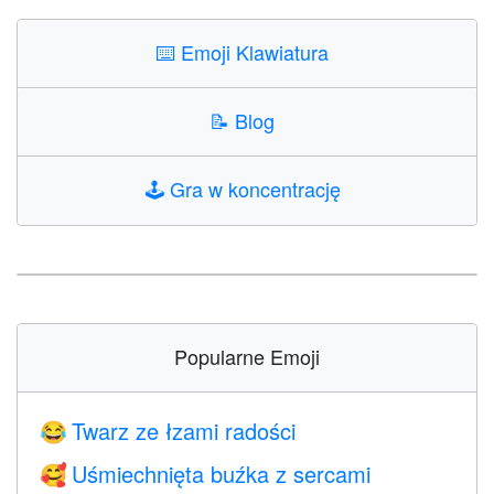
⌨️
Emoji Klawiatura
📝
Blog
🕹️
Gra w koncentrację
Popularne Emoji
Twarz ze łzami radości
😂
Uśmiechnięta buźka z sercami
🥰