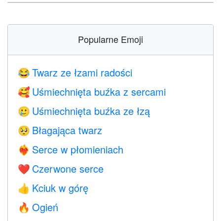
Popularne Emoji
Twarz ze łzami radości
😂
Uśmiechnięta buźka z sercami
🥰
Uśmiechnięta buźka ze łzą
🥲
Błagająca twarz
🥺
Serce w płomieniach
❤️‍🔥
Czerwone serce
❤️
Kciuk w górę
👍
Ogień
🔥