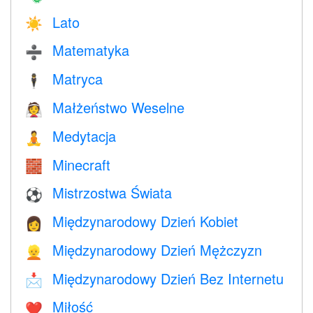
Lato
☀️
Matematyka
➗
Matryca
🕴️
Małżeństwo Weselne
👰
Medytacja
🧘
Minecraft
🧱
Mistrzostwa Świata
⚽
Międzynarodowy Dzień Kobiet
👩
Międzynarodowy Dzień Mężczyzn
👱
Międzynarodowy Dzień Bez Internetu
📩
Miłość
❤️️