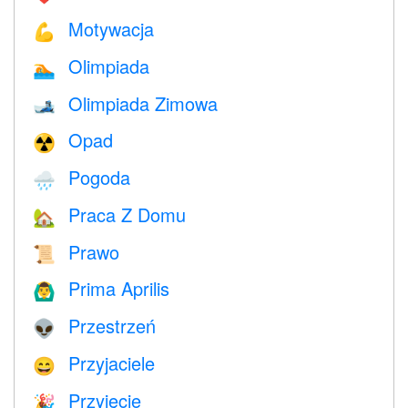
Motywacja
💪
Olimpiada
🏊
Olimpiada Zimowa
🎿
Opad
☢️
Pogoda
🌧
Praca Z Domu
🏡
Prawo
📜
Prima Aprilis
🙆‍♂️
Przestrzeń
👽
Przyjaciele
😄
Przyjęcie
🎉