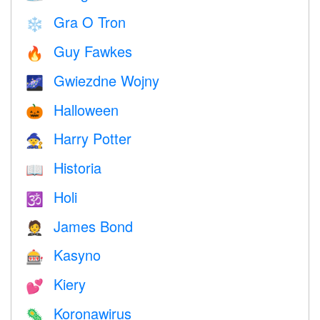
Gra O Tron
❄️
Guy Fawkes
🔥
Gwiezdne Wojny
🌌
Halloween
🎃
Harry Potter
🧙
Historia
📖
Holi
🕉
James Bond
🤵
Kasyno
🎰
Kiery
💕
Koronawirus
🦠