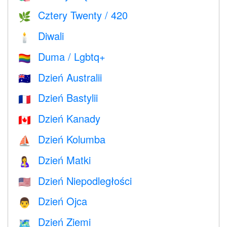
Cztery Twenty / 420
🌿
Diwali
🕯
Duma / Lgbtq+
🏳️‍🌈
Dzień Australii
🇦🇺
Dzień Bastylii
🇫🇷
Dzień Kanady
🇨🇦
Dzień Kolumba
⛵️
Dzień Matki
🤱
Dzień Niepodległości
🇺🇸
Dzień Ojca
👨
Dzień Ziemi
🗺️