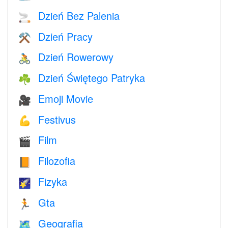
Dzień Bez Palenia
🚬
Dzień Pracy
⚒️
Dzień Rowerowy
🚴
Dzień Świętego Patryka
☘️
Emoji Movie
🎥
Festivus
💪
Film
🎬
Filozofia
📙
Fizyka
🌠
Gta
🏃
Geografia
🗺