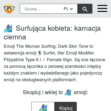
PL
Surfująca kobieta: karnacja
🏄🏿‍♀️
ciemna
Emoji The Woman Surfing: Dark Skin Tone to
sekwencja emoji 🏄 Surfer, ifier Emoji Modifier
Fitzpatrick Type-6 i ♀ Female Sign. Są one łączone
za pomocą łącznika o zerowej szerokości między
każdym znakiem i wyświetlanego jako pojedynczy
emoji na obsługiwanych platformach.
Skopiuj i wklej to
emoji:
🏄🏿‍♀️
Kopiuj