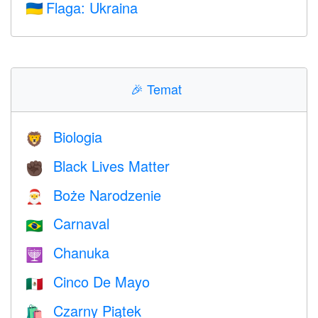
Flaga: Ukraina
🇺🇦
🎉
Temat
Biologia
🦁
Black Lives Matter
✊🏿
Boże Narodzenie
🎅
Carnaval
🇧🇷
Chanuka
🕎
Cinco De Mayo
🇲🇽
Czarny Piątek
🛍