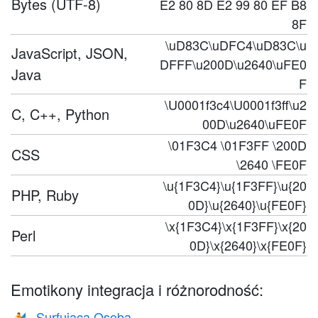
Bytes (UTF-8)
E2 80 8D E2 99 80 EF B8
8F
\uD83C\uDFC4\uD83C\u
JavaScript, JSON,
DFFF\u200D\u2640\uFE0
Java
F
\U0001f3c4\U0001f3ff\u2
C, C++, Python
00D\u2640\uFE0F
\01F3C4 \01F3FF \200D
CSS
\2640 \FE0F
\u{1F3C4}\u{1F3FF}\u{20
PHP, Ruby
0D}\u{2640}\u{FE0F}
\x{1F3C4}\x{1F3FF}\x{20
Perl
0D}\x{2640}\x{FE0F}
Emotikony integracja i różnorodność:
Surfująca Osoba