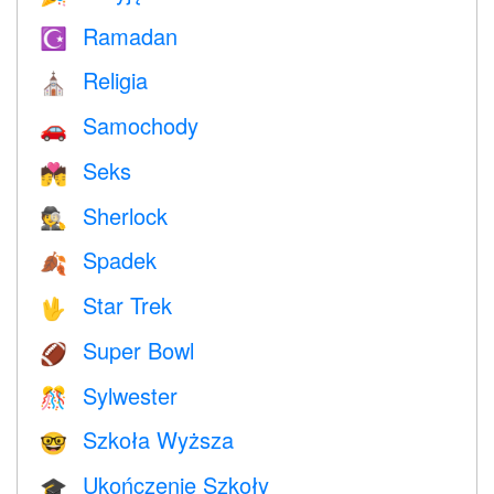
Ramadan
☪️
Religia
⛪️
Samochody
🚗
Seks
💏
Sherlock
🕵️
Spadek
🍂
Star Trek
🖖
Super Bowl
🏈
Sylwester
🎊
Szkoła Wyższa
🤓
Ukończenie Szkoły
🎓