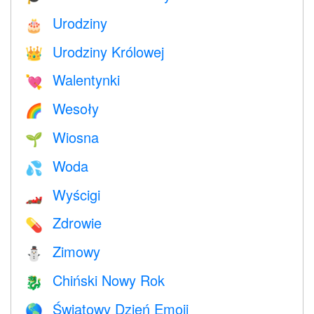
Urodziny
🎂
Urodziny Królowej
👑
Walentynki
💘
Wesoły
🌈
Wiosna
🌱
Woda
💦
Wyścigi
🏎
Zdrowie
💊
Zimowy
⛄
Chiński Nowy Rok
🐉
Światowy Dzień Emoji
🌎