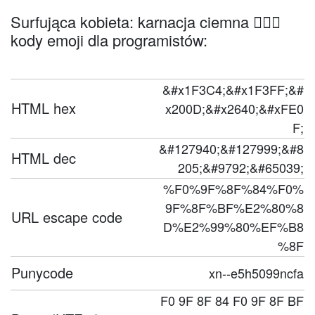
Surfująca kobieta: karnacja ciemna 🏄🏿‍♀️
kody emoji dla programistów:
&#x1F3C4;&#x1F3FF;&#
HTML hex
x200D;&#x2640;&#xFE0
F;
&#127940;&#127999;&#8
HTML dec
205;&#9792;&#65039;
%F0%9F%8F%84%F0%
9F%8F%BF%E2%80%8
URL escape code
D%E2%99%80%EF%B8
%8F
Punycode
xn--e5h5099ncfa
F0 9F 8F 84 F0 9F 8F BF