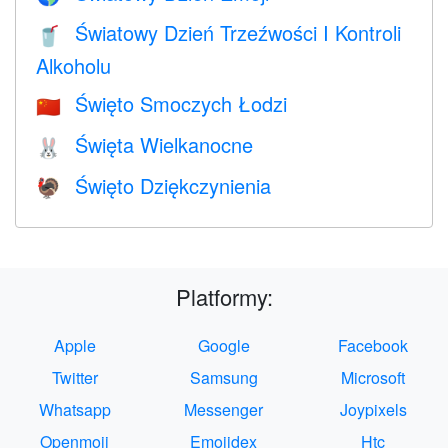
Światowy Dzień Trzeźwości I Kontroli
🥤
Alkoholu
Święto Smoczych Łodzi
🇨🇳
Święta Wielkanocne
🐰
Święto Dziękczynienia
🦃
Platformy:
Apple
Google
Facebook
Twitter
Samsung
Microsoft
Whatsapp
Messenger
Joypixels
Openmoji
Emojidex
Htc