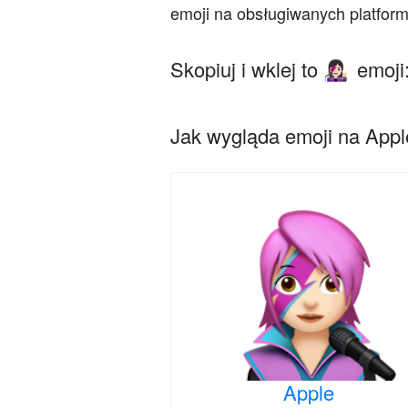
emoji na obsługiwanych platfor
Skopiuj i wklej to
emoji
👩🏻‍🎤
Jak wygląda emoji na Apple
Apple