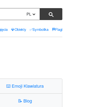
PL
jęcia
💎
Obiekty
✅
Symbolika
🏁
Flagi
⌨️
Emoji Klawiatura
📝
Blog