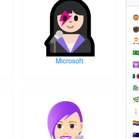

✊

🇧
Microsoft

🇲



🏳️‍
🇦