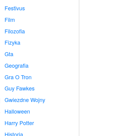
Festivus

Film

Filozofia

Fizyka

Gta

Geografia

Gra O Tron
️
Guy Fawkes

Gwiezdne Wojny

Halloween

Harry Potter

Historia
