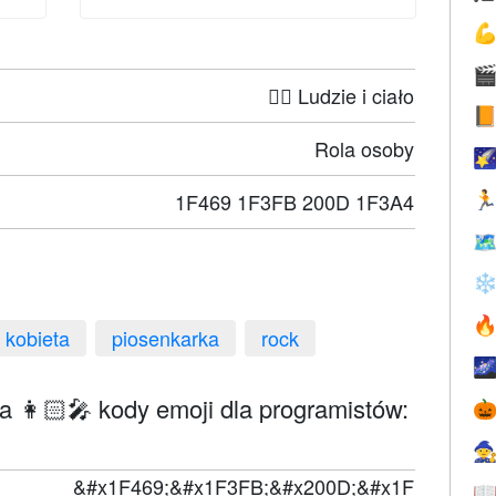


🤦‍♀️ Ludzie i ciało

Rola osoby

1F469 1F3FB 200D 1F3A4


❄

kobieta
piosenkarka
rock

a 👩🏻‍🎤 kody emoji dla programistów:


&#x1F469;&#x1F3FB;&#x200D;&#x1F
