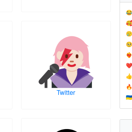




❤️‍
❤


Twitter
🇺