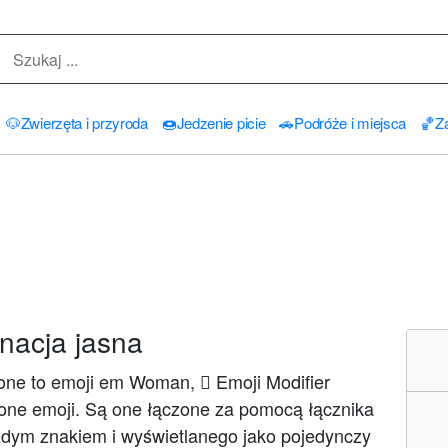
🐶
Zwierzęta i przyroda
🍩
Jedzenie picie
🚗
Podróże i miejsca
🏀
Za
nacja jasna
one to emoji em Woman, 🏻 Emoji Modifier
phone emoji. Są one łączone za pomocą łącznika
żdym znakiem i wyświetlanego jako pojedynczy