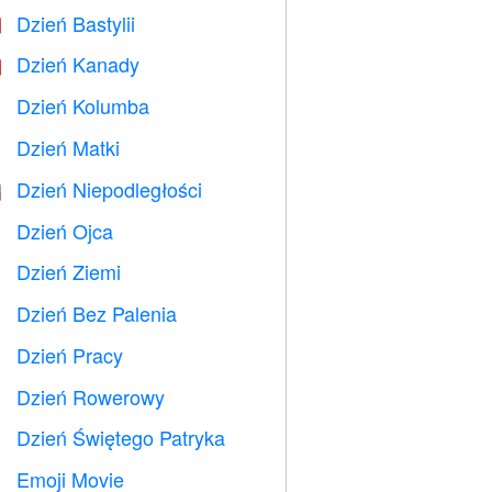
Dzień Bastylii

Dzień Kanady

Dzień Kolumba
️
Dzień Matki

Dzień Niepodległości

Dzień Ojca

Dzień Ziemi
️
Dzień Bez Palenia

Dzień Pracy
️
Dzień Rowerowy

Dzień Świętego Patryka
️
Emoji Movie
