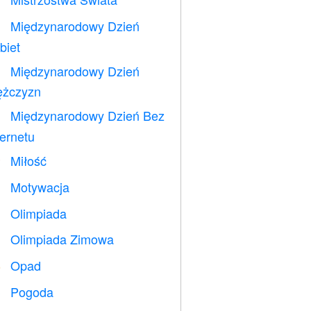
⚽
Międzynarodowy Dzień

biet
Międzynarodowy Dzień

żczyzn
Międzynarodowy Dzień Bez

ternetu
Miłość
️
Motywacja

Olimpiada

Olimpiada Zimowa

Opad
️
Pogoda
