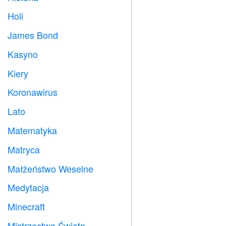
Holi

James Bond

Kasyno

Kiery

Koronawirus

Lato
️
Matematyka
➗
Matryca
️
Małżeństwo Weselne

Medytacja

Minecraft

Mistrzostwa Świata