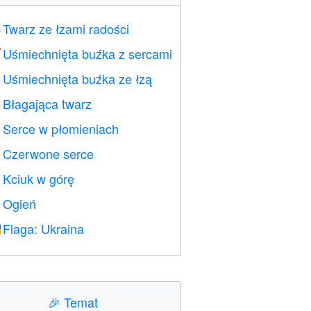
Twarz ze łzami radości

Uśmiechnięta buźka z sercami

Uśmiechnięta buźka ze łzą

Błagająca twarz

Serce w płomieniach

Czerwone serce
️
Kciuk w górę

Ogień

Flaga: Ukraina

🎉
Temat