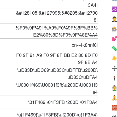
3A4;

&#128105;&#127995;&#8205;&#12790

8;
%F0%9F%91%A9%F0%9F%8F%BB%

E2%80%8D%F0%9F%8E%A4

xn--4k8hnf6l

F0 9F 91 A9 F0 9F 8F BB E2 80 8D F0
☀
9F 8E A4
\uD83D\uDC69\uD83C\uDFFB\u200D\
uD83C\uDFA4
🕴
\U0001f469\U0001f3fb\u200D\U0001f3

a4

\01F469 \01F3FB \200D \01F3A4

\u{1F469}\u{1F3FB}\u{200D}\u{1F3A4}