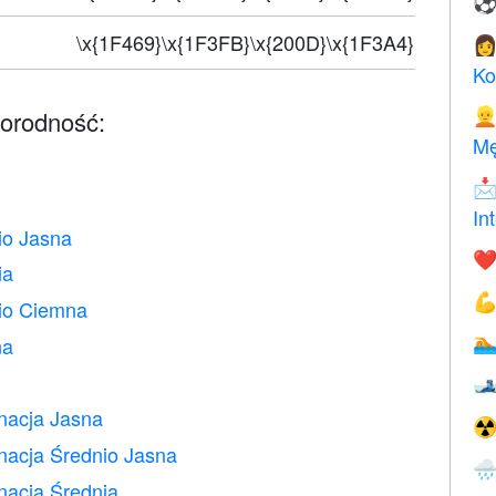
\x{1F469}\x{1F3FB}\x{200D}\x{1F3A4}

Ko
norodność:

Mę

In
io Jasna
❤️
ia

nio Ciemna
na


nacja Jasna
☢
nacja Średnio Jasna

nacja Średnia