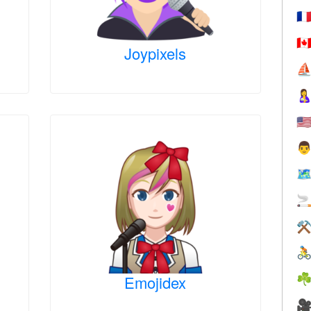
🇫
🇨
Joypixels
⛵

🇺

🗺

⚒

Emojidex
☘
