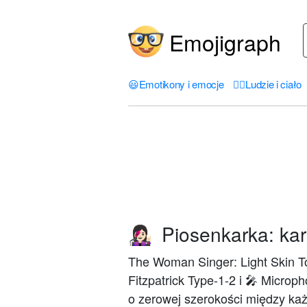
Emojigraph
😃
Emotikony i emocje
🤦‍♀️
Ludzie i ciało
Piosenkarka: kar
👩🏻‍🎤
The Woman Singer: Light Skin T
Fitzpatrick Type-1-2 i 🎤 Micro
o zerowej szerokości między ka