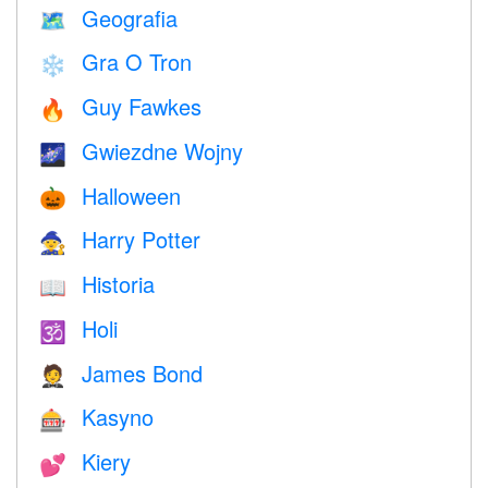
Geografia
🗺
Gra O Tron
❄️
Guy Fawkes
🔥
Gwiezdne Wojny
🌌
Halloween
🎃
Harry Potter
🧙
Historia
📖
Holi
🕉
James Bond
🤵
Kasyno
🎰
Kiery
💕