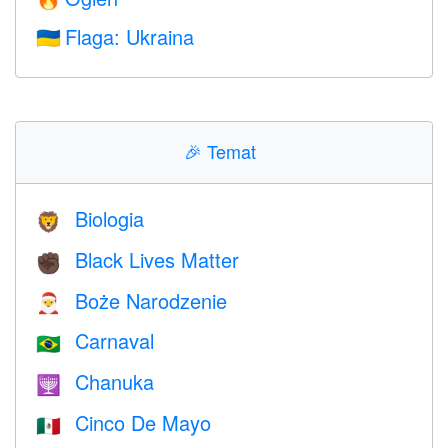
Flaga: Ukraina
🇺🇦
🎉
Temat
Biologia
🦁
Black Lives Matter
✊🏿
Boże Narodzenie
🎅
Carnaval
🇧🇷
Chanuka
🕎
Cinco De Mayo
🇲🇽