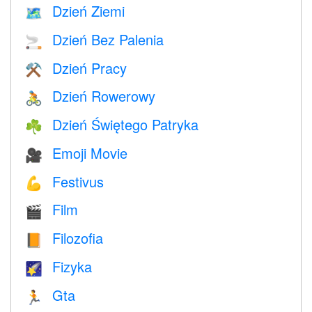
Dzień Ziemi
🗺️
Dzień Bez Palenia
🚬
Dzień Pracy
⚒️
Dzień Rowerowy
🚴
Dzień Świętego Patryka
☘️
Emoji Movie
🎥
Festivus
💪
Film
🎬
Filozofia
📙
Fizyka
🌠
Gta
🏃