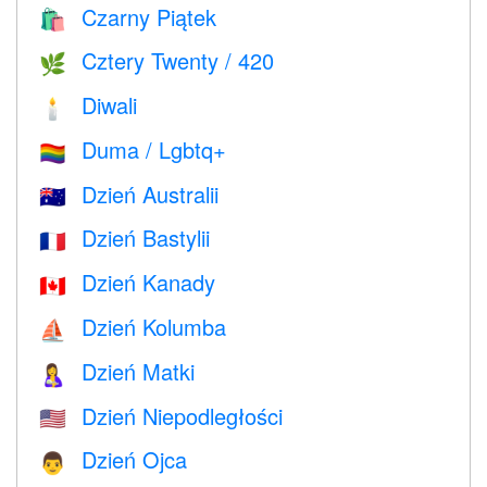
Czarny Piątek
🛍
Cztery Twenty / 420
🌿
Diwali
🕯
Duma / Lgbtq+
🏳️‍🌈
Dzień Australii
🇦🇺
Dzień Bastylii
🇫🇷
Dzień Kanady
🇨🇦
Dzień Kolumba
⛵️
Dzień Matki
🤱
Dzień Niepodległości
🇺🇸
Dzień Ojca
👨