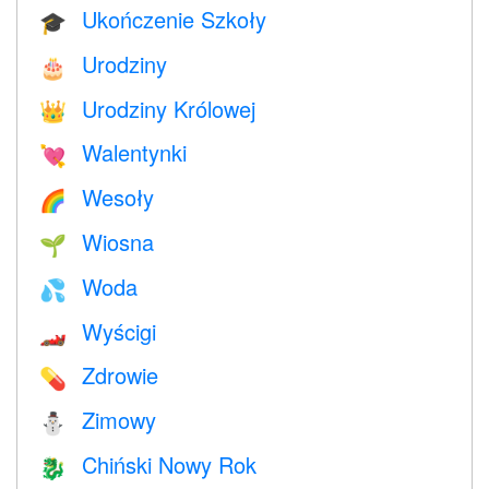
Ukończenie Szkoły
🎓
Urodziny
🎂
Urodziny Królowej
👑
Walentynki
💘
Wesoły
🌈
Wiosna
🌱
Woda
💦
Wyścigi
🏎
Zdrowie
💊
Zimowy
⛄
Chiński Nowy Rok
🐉