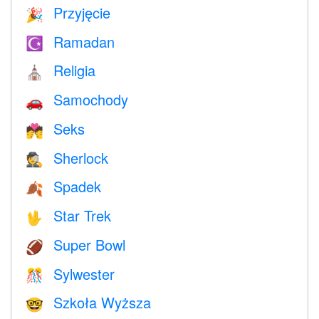
Przyjęcie
🎉
Ramadan
☪️
Religia
⛪️
Samochody
🚗
Seks
💏
Sherlock
🕵️
Spadek
🍂
Star Trek
🖖
Super Bowl
🏈
Sylwester
🎊
Szkoła Wyższa
🤓