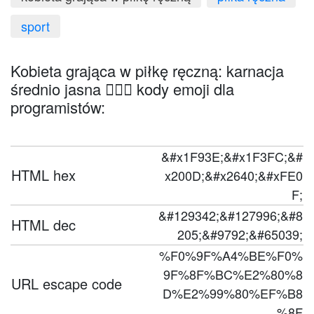
sport
Kobieta grająca w piłkę ręczną: karnacja
średnio jasna 🤾🏼‍♀️ kody emoji dla
programistów:
&#x1F93E;&#x1F3FC;&#
HTML hex
x200D;&#x2640;&#xFE0
F;
&#129342;&#127996;&#8
HTML dec
205;&#9792;&#65039;
%F0%9F%A4%BE%F0%
9F%8F%BC%E2%80%8
URL escape code
D%E2%99%80%EF%B8
%8F