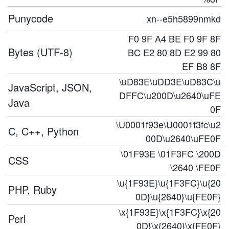
Punycode
xn--e5h5899nmkd
F0 9F A4 BE F0 9F 8F
Bytes (UTF-8)
BC E2 80 8D E2 99 80
EF B8 8F
\uD83E\uDD3E\uD83C\u
JavaScript, JSON,
DFFC\u200D\u2640\uFE
Java
0F
\U0001f93e\U0001f3fc\u2
C, C++, Python
00D\u2640\uFE0F
\01F93E \01F3FC \200D
CSS
\2640 \FE0F
\u{1F93E}\u{1F3FC}\u{20
PHP, Ruby
0D}\u{2640}\u{FE0F}
\x{1F93E}\x{1F3FC}\x{20
Perl
0D}\x{2640}\x{FE0F}