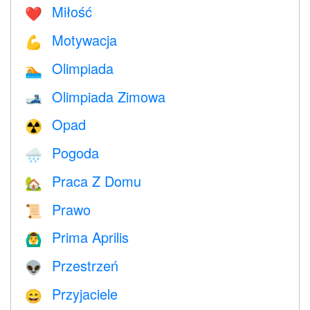
Miłość
❤️️
Motywacja
💪
Olimpiada
🏊
Olimpiada Zimowa
🎿
Opad
☢️
Pogoda
🌧
Praca Z Domu
🏡
Prawo
📜
Prima Aprilis
🙆‍♂️
Przestrzeń
👽
Przyjaciele
😄