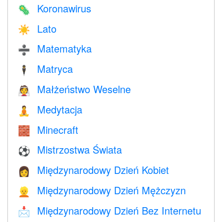
Koronawirus
🦠
Lato
☀️
Matematyka
➗
Matryca
🕴️
Małżeństwo Weselne
👰
Medytacja
🧘
Minecraft
🧱
Mistrzostwa Świata
⚽
Międzynarodowy Dzień Kobiet
👩
Międzynarodowy Dzień Mężczyzn
👱
Międzynarodowy Dzień Bez Internetu
📩