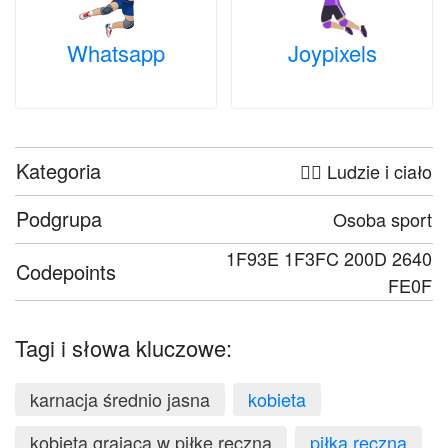
Whatsapp
Joypixels
Kategoria
🤦‍♀️ Ludzie i ciało
Podgrupa
Osoba sport
1F93E 1F3FC 200D 2640
Codepoints
FE0F
Tagi i słowa kluczowe:
karnacja średnio jasna
kobieta
kobieta grająca w piłkę ręczną
piłka ręczna