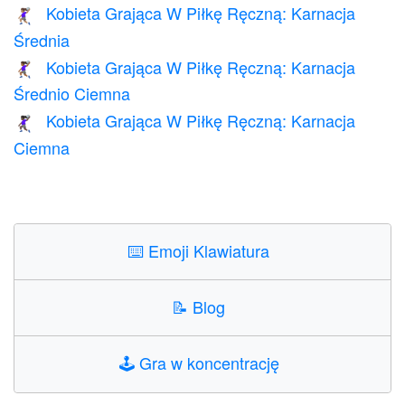
Kobieta Grająca W Piłkę Ręczną: Karnacja
🤾🏽‍♀️
Średnia
Kobieta Grająca W Piłkę Ręczną: Karnacja
🤾🏾‍♀️
Średnio Ciemna
Kobieta Grająca W Piłkę Ręczną: Karnacja
🤾🏿‍♀️
Ciemna
⌨️
Emoji Klawiatura
📝
Blog
🕹️
Gra w koncentrację