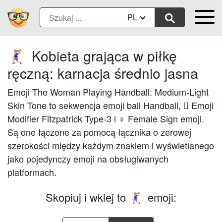
PL
Kobieta grająca w piłkę
🤾🏼‍♀️
ręczną: karnacja średnio jasna
Emoji The Woman Playing Handball: Medium-Light
Skin Tone to sekwencja emoji ball Handball, 🏼 Emoji
Modifier Fitzpatrick Type-3 i ♀ Female Sign emoji.
Są one łączone za pomocą łącznika o zerowej
szerokości między każdym znakiem i wyświetlanego
jako pojedynczy emoji na obsługiwanych
platformach.
Skopiuj i wklej to
emoji:
🤾🏼‍♀️