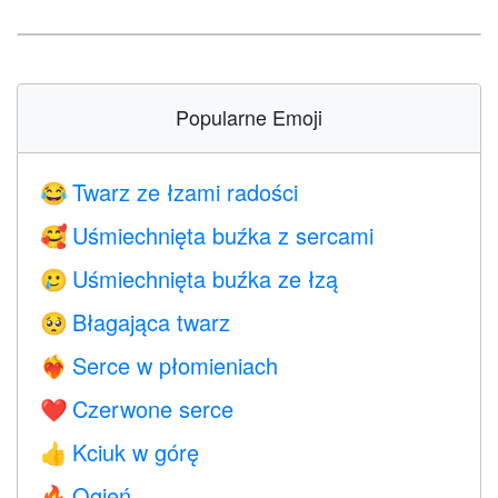
Popularne Emoji
Twarz ze łzami radości
😂
Uśmiechnięta buźka z sercami
🥰
Uśmiechnięta buźka ze łzą
🥲
Błagająca twarz
🥺
Serce w płomieniach
❤️‍🔥
Czerwone serce
❤️
Kciuk w górę
👍
Ogień
🔥