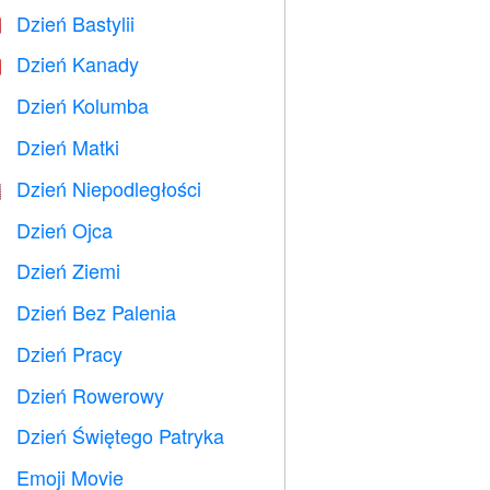
Dzień Bastylii

Dzień Kanady

Dzień Kolumba
️
Dzień Matki

Dzień Niepodległości

Dzień Ojca

Dzień Ziemi
️
Dzień Bez Palenia

Dzień Pracy
️
Dzień Rowerowy

Dzień Świętego Patryka
️
Emoji Movie
