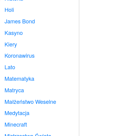
Holi

James Bond

Kasyno

Kiery

Koronawirus

Lato
️
Matematyka
➗
Matryca
️
Małżeństwo Weselne

Medytacja

Minecraft

Mistrzostwa Świata