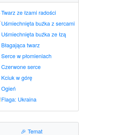
Twarz ze łzami radości

Uśmiechnięta buźka z sercami

Uśmiechnięta buźka ze łzą

Błagająca twarz

Serce w płomieniach

Czerwone serce
️
Kciuk w górę

Ogień

Flaga: Ukraina

🎉
Temat