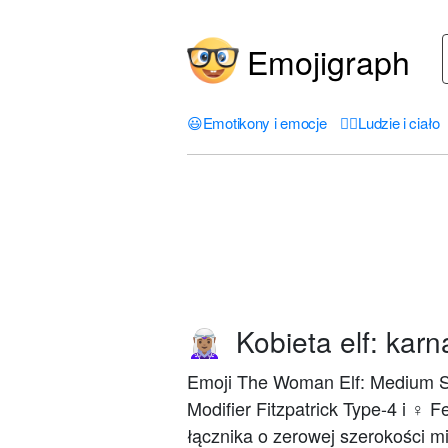
Emojigraph
😃
Emotikony i emocje
🤦‍♀️
Ludzie i ciało
Kobieta elf: karn
🧝🏽‍♀️
Emoji The Woman Elf: Medium Ski
Modifier Fitzpatrick Type-4 i ♀
łącznika o zerowej szerokości 