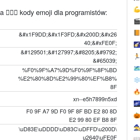

a 🧝🏽‍♀️ kody emoji dla programistów:


&#x1F9DD;&#x1F3FD;&#x200D;&#x26
40;&#xFE0F;

&#129501;&#127997;&#8205;&#9792;

&#65039;

%F0%9F%A7%9D%F0%9F%8F%BD
%E2%80%8D%E2%99%80%EF%B8%
❄
8F

xn--e5h7899n5xd

F0 9F A7 9D F0 9F 8F BD E2 80 8D

E2 99 80 EF B8 8F

\uD83E\uDDDD\uD83C\uDFFD\u200D\
u2640\uFE0F
