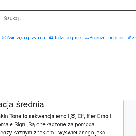
🐶
Zwierzęta i przyroda
🍩
Jedzenie picie
🚗
Podróże i miejsca
🏀
Za
acja średnia
n Tone to sekwencja emoji 🧝 Elf, ifier Emoji
 Female Sign. Są one łączone za pomocą
między każdym znakiem i wyświetlanego jako