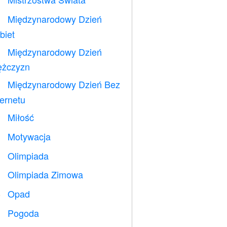
⚽
Międzynarodowy Dzień

biet
Międzynarodowy Dzień

żczyzn
Międzynarodowy Dzień Bez

ternetu
Miłość
️
Motywacja

Olimpiada

Olimpiada Zimowa

Opad
️
Pogoda
