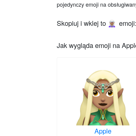
pojedynczy emoji na obsługiwan
Skopiuj i wklej to
emoji
🧝🏽‍♀️
Jak wygląda emoji na Apple
Apple