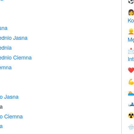

Ko
sna

ednio Jasna
Mę
ednia

rednio Ciemna
In
iemna
❤️


io Jasna

ia
nio Ciemna
☢
na
