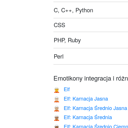
C, C++, Python
CSS
PHP, Ruby
Perl
Emotikony integracja i róż
Elf
🧝
Elf: Karnacja Jasna
🧝🏻
Elf: Karnacja Średnio Jasna
🧝🏼
Elf: Karnacja Średnia
🧝🏽
Elf: Karnacja Średnio Ciem
🧝🏾