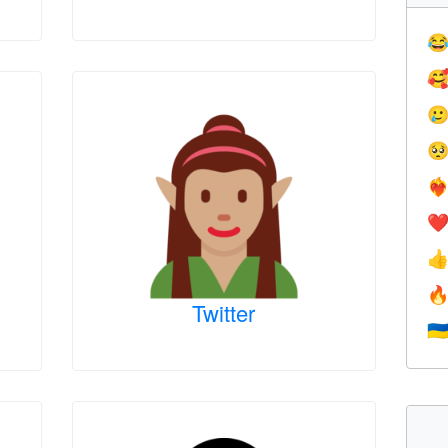




❤️‍
❤


Twitter
🇺