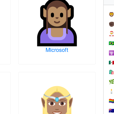

✊

🇧
Microsoft

🇲



🏳️‍
🇦