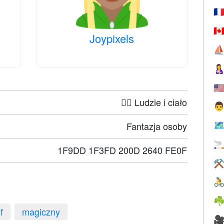
🇫
🇨
Joypixels
⛵

🇺
🤦‍♀️ Ludzie i ciało

Fantazja osoby
🗺

1F9DD 1F3FD 200D 2640 FE0F
⚒

☘
f
magiczny
