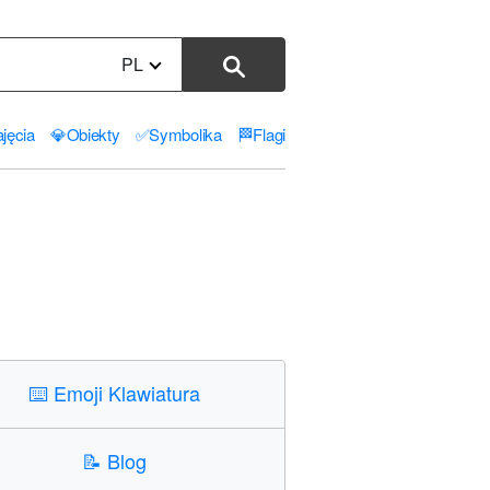
PL
jęcia
💎
Obiekty
✅
Symbolika
🏁
Flagi
⌨️
Emoji Klawiatura
📝
Blog