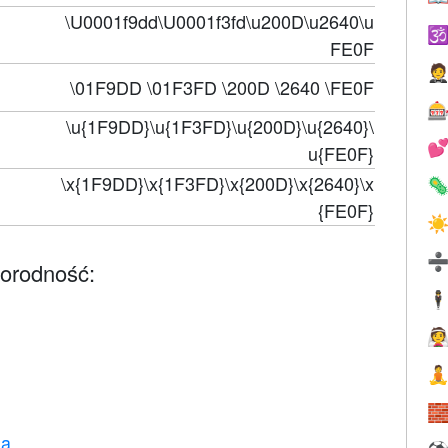
\U0001f9dd\U0001f3fd\u200D\u2640\u

FE0F

\01F9DD \01F3FD \200D \2640 \FE0F

\u{1F9DD}\u{1F3FD}\u{200D}\u{2640}\

u{FE0F}
\x{1F9DD}\x{1F3FD}\x{200D}\x{2640}\x

{FE0F}
☀
norodność:
🕴



na