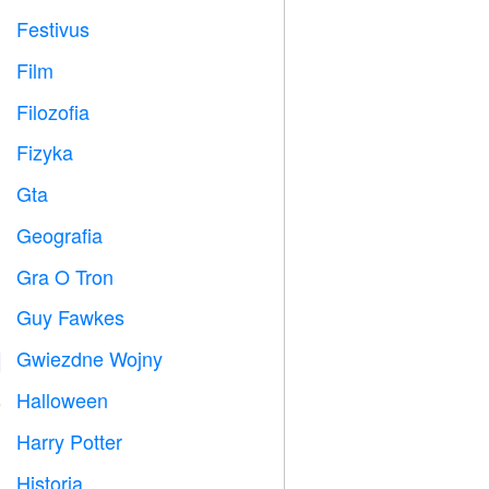
Festivus

Film

Filozofia

Fizyka

Gta

Geografia

Gra O Tron
️
Guy Fawkes

Gwiezdne Wojny

Halloween

Harry Potter

Historia
