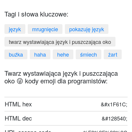
Tagi i słowa kluczowe:
język
mrugnięcie
pokazuję język
twarz wystawiająca język i puszczająca oko
buźka
haha
hehe
śmiech
żart
Twarz wystawiająca język i puszczająca
oko 😜 kody emoji dla programistów:
HTML hex
&#x1F61C;
HTML dec
&#128540;