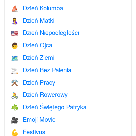
Dzień Kolumba
⛵️
Dzień Matki
🤱
Dzień Niepodległości
🇺🇸
Dzień Ojca
👨
Dzień Ziemi
🗺️
Dzień Bez Palenia
🚬
Dzień Pracy
⚒️
Dzień Rowerowy
🚴
Dzień Świętego Patryka
☘️
Emoji Movie
🎥
Festivus
💪