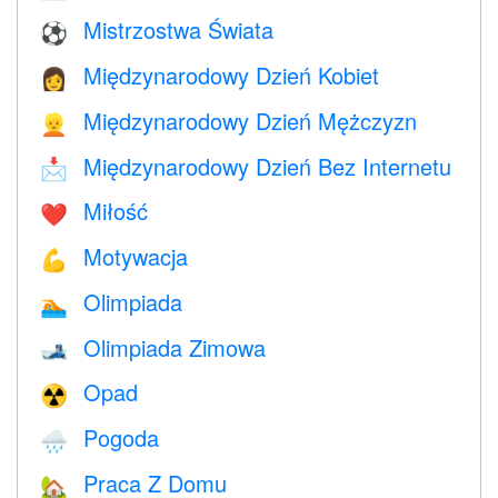
Mistrzostwa Świata
⚽
Międzynarodowy Dzień Kobiet
👩
Międzynarodowy Dzień Mężczyzn
👱
Międzynarodowy Dzień Bez Internetu
📩
Miłość
❤️️
Motywacja
💪
Olimpiada
🏊
Olimpiada Zimowa
🎿
Opad
☢️
Pogoda
🌧
Praca Z Domu
🏡