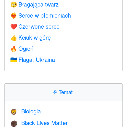
Błagająca twarz
🥺
Serce w płomieniach
❤️‍🔥
Czerwone serce
❤️
Kciuk w górę
👍
Ogień
🔥
Flaga: Ukraina
🇺🇦
🎉
Temat
Biologia
🦁
Black Lives Matter
✊🏿