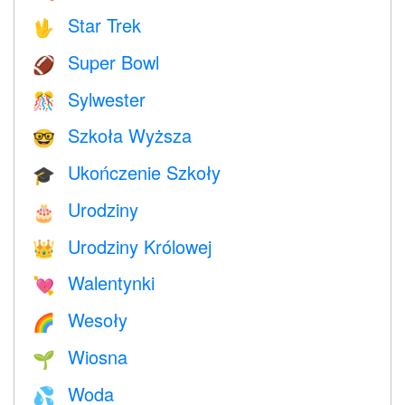
Star Trek
🖖
Super Bowl
🏈
Sylwester
🎊
Szkoła Wyższa
🤓
Ukończenie Szkoły
🎓
Urodziny
🎂
Urodziny Królowej
👑
Walentynki
💘
Wesoły
🌈
Wiosna
🌱
Woda
💦