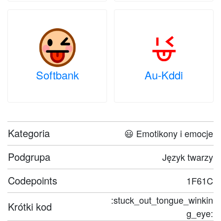
Softbank
Au-Kddi
Kategoria
😃 Emotikony i emocje
Podgrupa
Język twarzy
Codepoints
1F61C
:stuck_out_tongue_winkin
Krótki kod
g_eye: