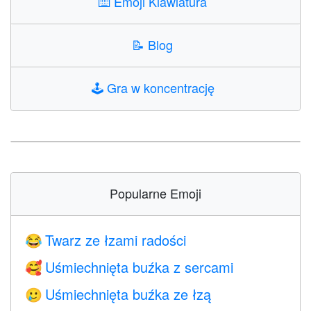
⌨️
Emoji Klawiatura
📝
Blog
🕹️
Gra w koncentrację
Popularne Emoji
Twarz ze łzami radości
😂
Uśmiechnięta buźka z sercami
🥰
Uśmiechnięta buźka ze łzą
🥲