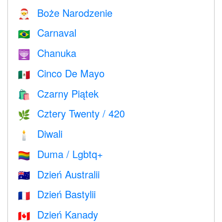
Boże Narodzenie
🎅
Carnaval
🇧🇷
Chanuka
🕎
Cinco De Mayo
🇲🇽
Czarny Piątek
🛍
Cztery Twenty / 420
🌿
Diwali
🕯
Duma / Lgbtq+
🏳️‍🌈
Dzień Australii
🇦🇺
Dzień Bastylii
🇫🇷
Dzień Kanady
🇨🇦