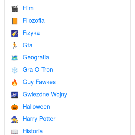
Film
🎬
Filozofia
📙
Fizyka
🌠
Gta
🏃
Geografia
🗺
Gra O Tron
❄️
Guy Fawkes
🔥
Gwiezdne Wojny
🌌
Halloween
🎃
Harry Potter
🧙
Historia
📖