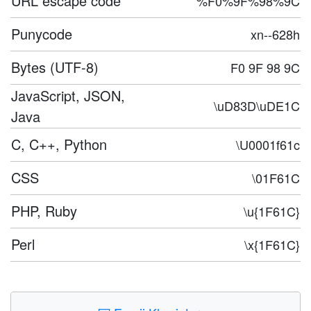
URL escape code
%F0%9F%98%9C
Punycode
xn--628h
Bytes (UTF-8)
F0 9F 98 9C
JavaScript, JSON,
\uD83D\uDE1C
Java
C, C++, Python
\U0001f61c
CSS
\01F61C
PHP, Ruby
\u{1F61C}
Perl
\x{1F61C}