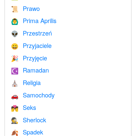
Prawo
📜
Prima Aprilis
🙆‍♂️
Przestrzeń
👽
Przyjaciele
😄
Przyjęcie
🎉
Ramadan
☪️
Religia
⛪️
Samochody
🚗
Seks
💏
Sherlock
🕵️
Spadek
🍂