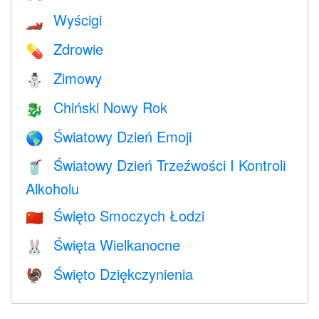
Wyścigi
🏎
Zdrowie
💊
Zimowy
⛄
Chiński Nowy Rok
🐉
Światowy Dzień Emoji
🌎
Światowy Dzień Trzeźwości I Kontroli
🥤
Alkoholu
Święto Smoczych Łodzi
🇨🇳
Święta Wielkanocne
🐰
Święto Dziękczynienia
🦃