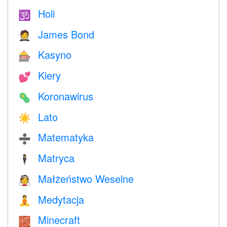
Holi
🕉
James Bond
🤵
Kasyno
🎰
Kiery
💕
Koronawirus
🦠
Lato
☀️
Matematyka
➗
Matryca
🕴️
Małżeństwo Weselne
👰
Medytacja
🧘
Minecraft
🧱