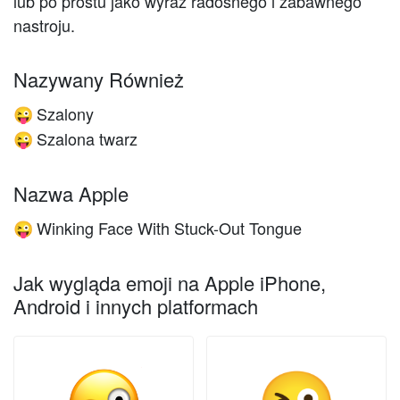
lub po prostu jako wyraz radosnego i zabawnego
nastroju.
Nazywany Również
Szalony
😜
Szalona twarz
😜
Nazwa Apple
Winking Face With Stuck-Out Tongue
😜
Jak wygląda emoji na Apple iPhone,
Android i innych platformach