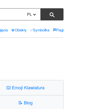
PL
jęcia
💎
Obiekty
✅
Symbolika
🏁
Flagi
⌨️
Emoji Klawiatura
📝
Blog