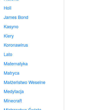
Holi

James Bond

Kasyno

Kiery

Koronawirus

Lato
️
Matematyka
➗
Matryca
️
Małżeństwo Weselne

Medytacja

Minecraft

Mistrzostwa Świata