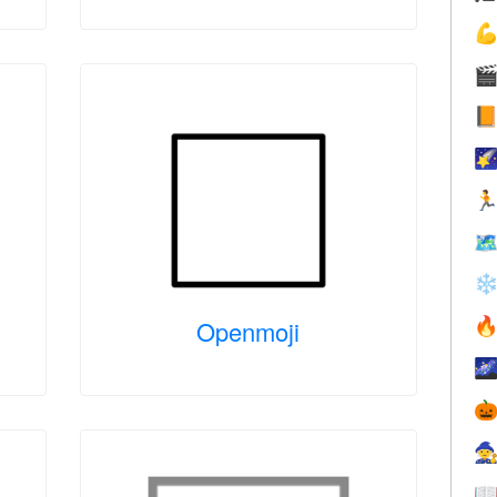






❄
Openmoji




