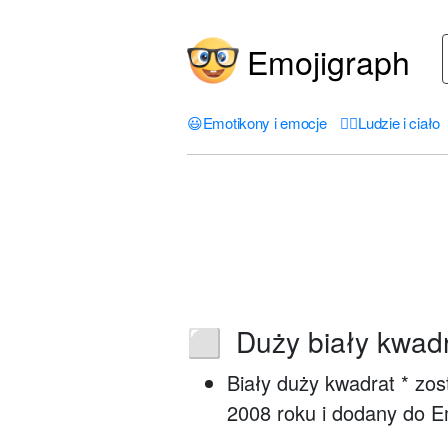
Emojigraph
😃
Emotikony i emocje
🤦‍♀️
Ludzie i ciało
Duży biały kwad
⬜
Biały duży kwadrat * zos
2008 roku i dodany do E