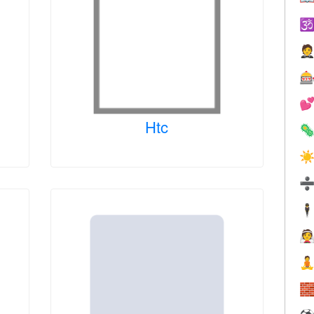




Htc

☀
🕴


