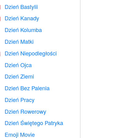
Dzień Bastylii

Dzień Kanady

Dzień Kolumba
️
Dzień Matki

Dzień Niepodległości

Dzień Ojca

Dzień Ziemi
️
Dzień Bez Palenia

Dzień Pracy
️
Dzień Rowerowy

Dzień Świętego Patryka
️
Emoji Movie
