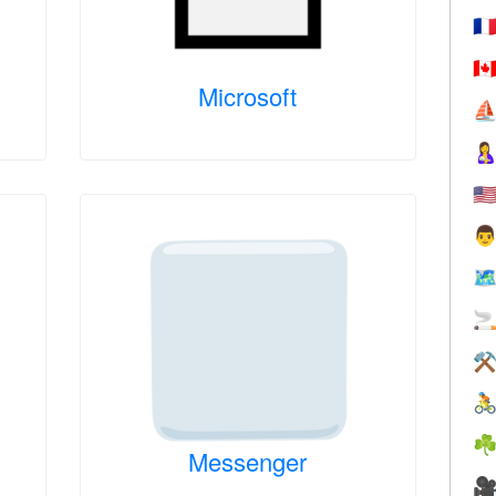
🇫
🇨
Microsoft
⛵

🇺

🗺

⚒

☘
Messenger
