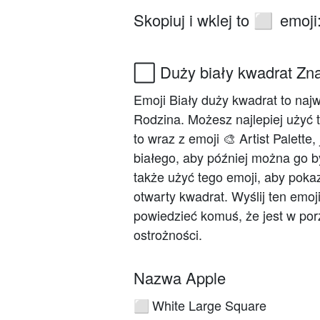
Skopiuj i wklej to
emoji
⬜
⬜ Duży biały kwadrat Zna
Emoji Biały duży kwadrat to naj
Rodzina. Możesz najlepiej użyć t
to wraz z emoji 🎨 Artist Palett
białego, aby później można go 
także użyć tego emoji, aby pokaz
otwarty kwadrat. Wyślij ten emo
powiedzieć komuś, że jest w po
ostrożności.
Nazwa Apple
White Large Square
⬜