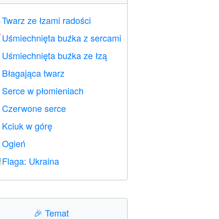
Twarz ze łzami radości

Uśmiechnięta buźka z sercami

Uśmiechnięta buźka ze łzą

Błagająca twarz

Serce w płomieniach

Czerwone serce
️
Kciuk w górę

Ogień

Flaga: Ukraina

🎉
Temat