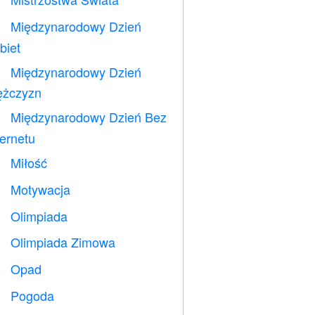
⚽
Międzynarodowy Dzień

biet
Międzynarodowy Dzień

żczyzn
Międzynarodowy Dzień Bez

ternetu
Miłość
️
Motywacja

Olimpiada

Olimpiada Zimowa

Opad
️
Pogoda
