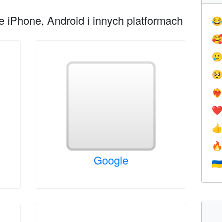
 iPhone, Android i innych platformach




❤️‍
❤


Google
🇺