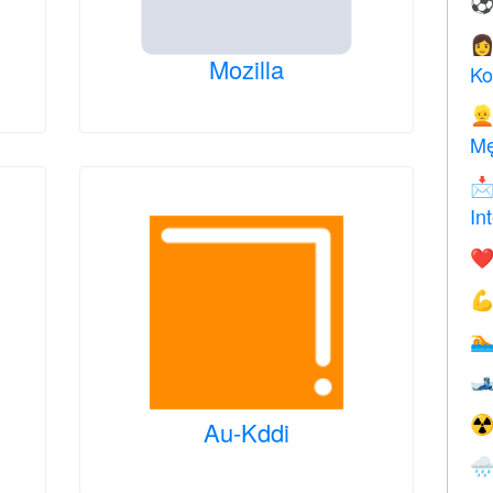

Mozilla
Ko

Mę

In
❤️



☢
Au-Kddi
