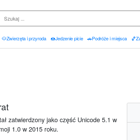
🐶
Zwierzęta i przyroda
🍩
Jedzenie picie
🚗
Podróże i miejsca
🏀
Za
rat
tał zatwierdzony jako część Unicode 5.1 w
moji 1.0 w 2015 roku.