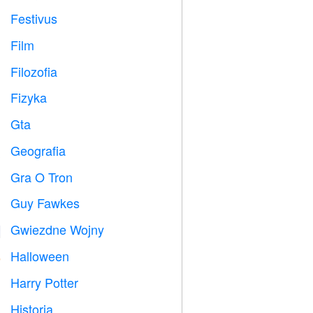
Festivus

Film

Filozofia

Fizyka

Gta

Geografia

Gra O Tron
️
Guy Fawkes

Gwiezdne Wojny

Halloween

Harry Potter

Historia
