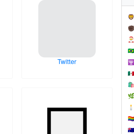

✊

🇧
Twitter

🇲



🏳️‍
🇦