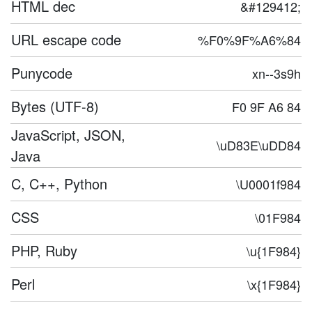
HTML dec
&#129412;
URL escape code
%F0%9F%A6%84
Punycode
xn--3s9h
Bytes (UTF-8)
F0 9F A6 84
JavaScript, JSON,
\uD83E\uDD84
Java
C, C++, Python
\U0001f984
CSS
\01F984
PHP, Ruby
\u{1F984}
Perl
\x{1F984}