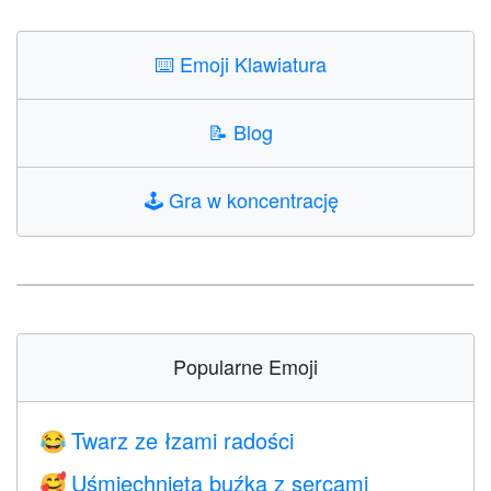
⌨️
Emoji Klawiatura
📝
Blog
🕹️
Gra w koncentrację
Popularne Emoji
Twarz ze łzami radości
😂
Uśmiechnięta buźka z sercami
🥰