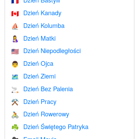
🇫🇷
Dzień Kanady
🇨🇦
Dzień Kolumba
⛵️
Dzień Matki
🤱
Dzień Niepodległości
🇺🇸
Dzień Ojca
👨
Dzień Ziemi
🗺️
Dzień Bez Palenia
🚬
Dzień Pracy
⚒️
Dzień Rowerowy
🚴
Dzień Świętego Patryka
☘️