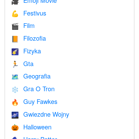
Emoji Movie
🎥
Festivus
💪
Film
🎬
Filozofia
📙
Fizyka
🌠
Gta
🏃
Geografia
🗺
Gra O Tron
❄️
Guy Fawkes
🔥
Gwiezdne Wojny
🌌
Halloween
🎃