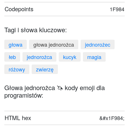
Codepoints
1F984
Tagi i słowa kluczowe:
głowa
głowa jednorożca
jednorożec
łeb
jednorożca
kucyk
magia
różowy
zwierzę
Głowa jednorożca 🦄 kody emoji dla
programistów:
HTML hex
&#x1F984;