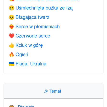
Uśmiechnięta buźka ze łzą
🥲
Błagająca twarz
🥺
Serce w płomieniach
❤️‍🔥
Czerwone serce
❤️
Kciuk w górę
👍
Ogień
🔥
Flaga: Ukraina
🇺🇦
🎉
Temat
Biologia