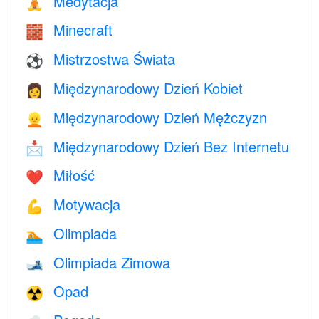
Medytacja
🧘
Minecraft
🧱
Mistrzostwa Świata
⚽
Międzynarodowy Dzień Kobiet
👩
Międzynarodowy Dzień Mężczyzn
👱
Międzynarodowy Dzień Bez Internetu
📩
Miłość
❤️️
Motywacja
💪
Olimpiada
🏊
Olimpiada Zimowa
🎿
Opad
☢️