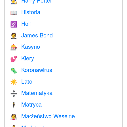
Harry Potter
🧙
Historia
📖
Holi
🕉
James Bond
🤵
Kasyno
🎰
Kiery
💕
Koronawirus
🦠
Lato
☀️
Matematyka
➗
Matryca
🕴️
Małżeństwo Weselne
👰