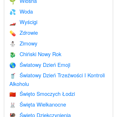
Wiosna
🌱
Woda
💦
Wyścigi
🏎
Zdrowie
💊
Zimowy
⛄
Chiński Nowy Rok
🐉
Światowy Dzień Emoji
🌎
Światowy Dzień Trzeźwości I Kontroli
🥤
Alkoholu
Święto Smoczych Łodzi
🇨🇳
Święta Wielkanocne
🐰
Święto Dziękczynienia
🦃