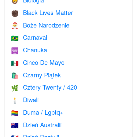
🦁
Black Lives Matter
✊🏿
Boże Narodzenie
🎅
Carnaval
🇧🇷
Chanuka
🕎
Cinco De Mayo
🇲🇽
Czarny Piątek
🛍
Cztery Twenty / 420
🌿
Diwali
🕯
Duma / Lgbtq+
🏳️‍🌈
Dzień Australii
🇦🇺
Dzień Bastylii