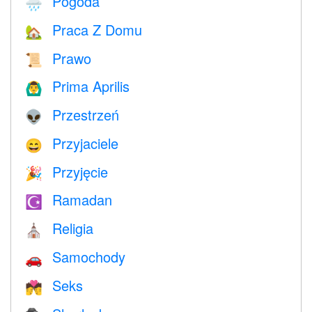
Pogoda
🌧
Praca Z Domu
🏡
Prawo
📜
Prima Aprilis
🙆‍♂️
Przestrzeń
👽
Przyjaciele
😄
Przyjęcie
🎉
Ramadan
☪️
Religia
⛪️
Samochody
🚗
Seks
💏