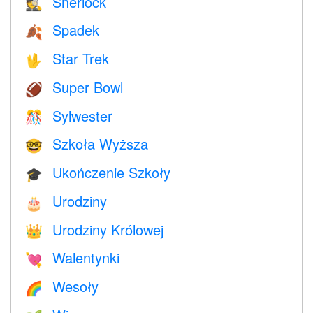
Sherlock
🕵️
Spadek
🍂
Star Trek
🖖
Super Bowl
🏈
Sylwester
🎊
Szkoła Wyższa
🤓
Ukończenie Szkoły
🎓
Urodziny
🎂
Urodziny Królowej
👑
Walentynki
💘
Wesoły
🌈