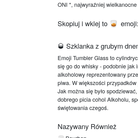
ONI *, najwyraźniej wielkanocne j
Skopiuj i wklej to
emoji
🥃
🥃 Szklanka z grubym dne
Emoji Tumbler Glass to cylindry
się go do whisky - podobnie jak 
alkoholowy reprezentowany przez
piwa. W większości przypadków j
Jak można się było spodziewać, 
dobrego picia cohol Alkoholu, s
świętowania czegoś.
Nazywany Również