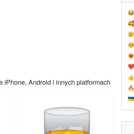




❤️‍
❤

 iPhone, Android i innych platformach

🇺