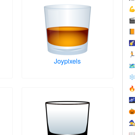





Joypixels

❄




