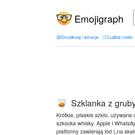
Emojigraph
😃
Emotikony i emocje
🤦‍♀️
Ludzie i ciało
Szklanka z gru
🥃
Krótkie, płaskie szkło, używane 
szkocka whisky. Apple i WhatsA
platformy zawierają lód („na ska