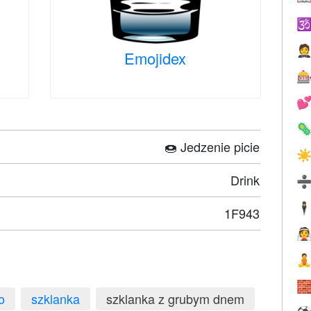


Emojidex



🍩 Jedzenie picie
☀
Drink
🕴
1F943



o
szklanka
szklanka z grubym dnem