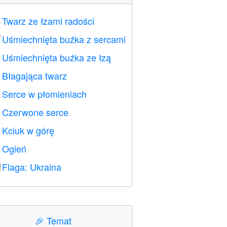
Twarz ze łzami radości

Uśmiechnięta buźka z sercami

Uśmiechnięta buźka ze łzą

Błagająca twarz

Serce w płomieniach

Czerwone serce
️
Kciuk w górę

Ogień

Flaga: Ukraina

🎉
Temat