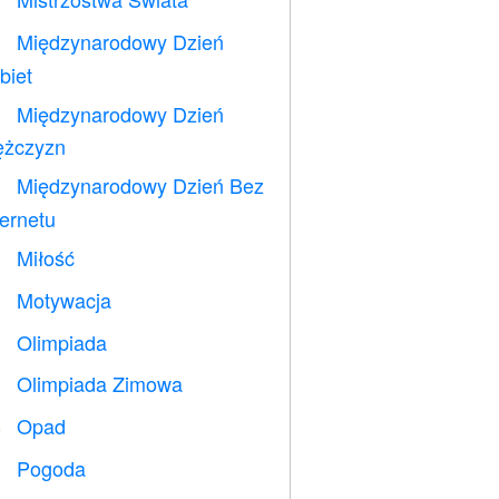
⚽
Międzynarodowy Dzień

biet
Międzynarodowy Dzień

żczyzn
Międzynarodowy Dzień Bez

ternetu
Miłość
️
Motywacja

Olimpiada

Olimpiada Zimowa

Opad
️
Pogoda
