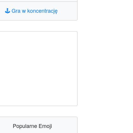
🕹️
Gra w koncentrację
Popularne Emoji