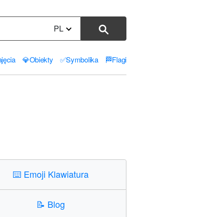
PL
jęcia
💎
Obiekty
✅
Symbolika
🏁
Flagi
⌨️
Emoji Klawiatura
📝
Blog