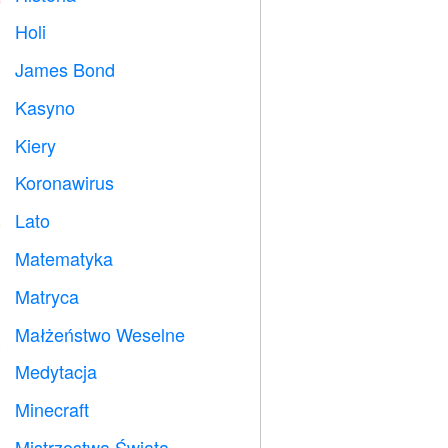
Holi

James Bond

Kasyno

Kiery

Koronawirus

Lato
️
Matematyka
➗
Matryca
️
Małżeństwo Weselne

Medytacja

Minecraft

Mistrzostwa Świata