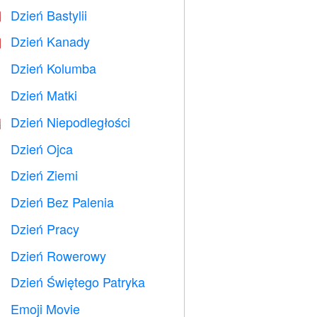
Dzień Bastylii

Dzień Kanady

Dzień Kolumba
️
Dzień Matki

Dzień Niepodległości

Dzień Ojca

Dzień Ziemi
️
Dzień Bez Palenia

Dzień Pracy
️
Dzień Rowerowy

Dzień Świętego Patryka
️
Emoji Movie
