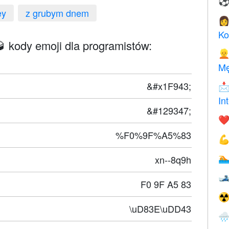
ey
z grubym dnem

Ko
 kody emoji dla programistów:

Mę
&#x1F943;

In
&#129347;
❤️
%F0%9F%A5%83

xn--8q9h


F0 9F A5 83
☢
\uD83E\uDD43
