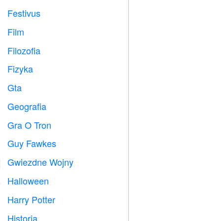
Festivus

Film

Filozofia

Fizyka

Gta

Geografia

Gra O Tron
️
Guy Fawkes

Gwiezdne Wojny

Halloween

Harry Potter

Historia
