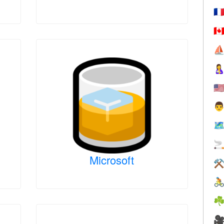
🇫
🇨
⛵

🇺

🗺

Microsoft
⚒

☘
