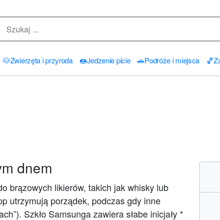
🐶
Zwierzęta i przyroda
🍩
Jedzenie picie
🚗
Podróże i miejsca
🏀
Za
bym dnem
do brązowych likierów, takich jak whisky lub
pp utrzymują porządek, podczas gdy inne
łach”). Szkło Samsunga zawiera słabe inicjały *