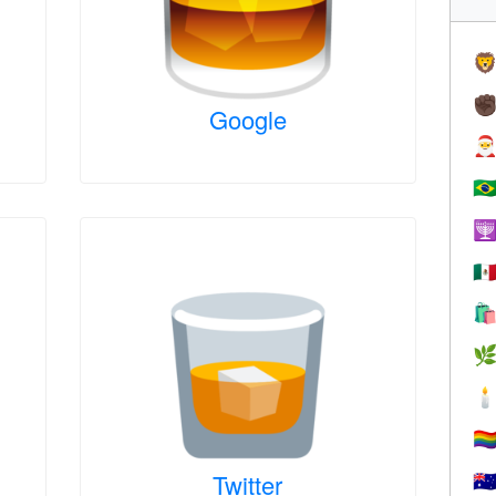

✊
Google

🇧

🇲



🏳️‍
Twitter
🇦