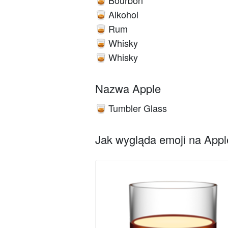
Bourbon
🥃
Alkohol
🥃
Rum
🥃
Whisky
🥃
Whisky
🥃
Nazwa Apple
Tumbler Glass
🥃
Jak wygląda emoji na Apple