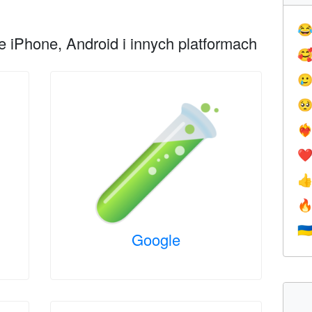

 iPhone, Android i innych platformach



❤️‍
❤


🇺
Google