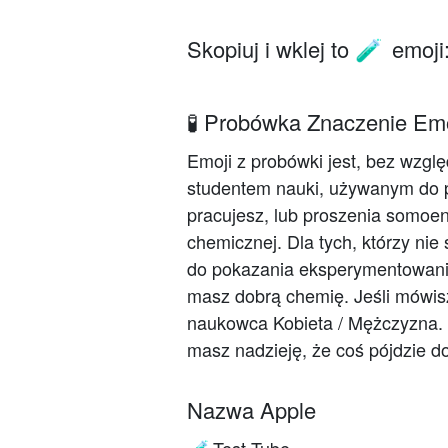
Skopiuj i wklej to
emoji
🧪
🧪 Probówka Znaczenie Emo
Emoji z probówki jest, bez wzgl
studentem nauki, używanym do 
pracujesz, lub proszenia somoen
chemicznej. Dla tych, którzy nie
do pokazania eksperymentowani
masz dobrą chemię. Jeśli mówisz
naukowca Kobieta / Mężczyzna. L
masz nadzieję, że coś pójdzie d
Nazwa Apple