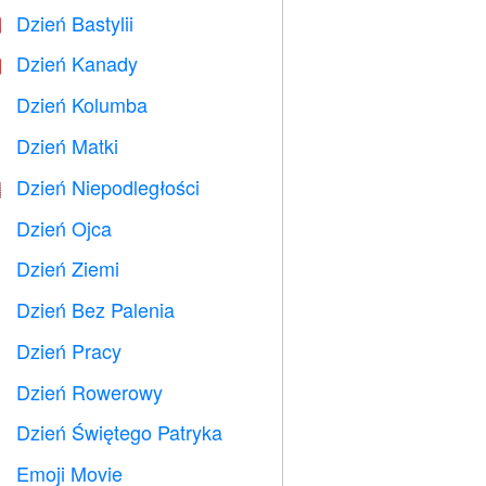
Dzień Bastylii

Dzień Kanady

Dzień Kolumba
️
Dzień Matki

Dzień Niepodległości

Dzień Ojca

Dzień Ziemi
️
Dzień Bez Palenia

Dzień Pracy
️
Dzień Rowerowy

Dzień Świętego Patryka
️
Emoji Movie
