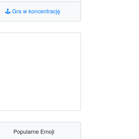
🕹️
Gra w koncentrację
Popularne Emoji