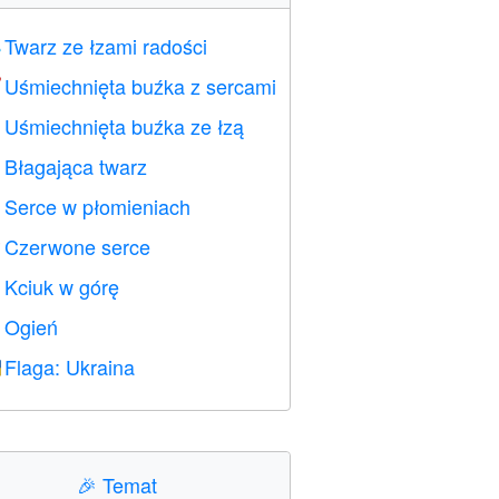
Twarz ze łzami radości

Uśmiechnięta buźka z sercami

Uśmiechnięta buźka ze łzą

Błagająca twarz

Serce w płomieniach

Czerwone serce
️
Kciuk w górę

Ogień

Flaga: Ukraina

🎉
Temat