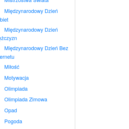
⚽
Międzynarodowy Dzień

biet
Międzynarodowy Dzień

żczyzn
Międzynarodowy Dzień Bez

ternetu
Miłość
️
Motywacja

Olimpiada

Olimpiada Zimowa

Opad
️
Pogoda
