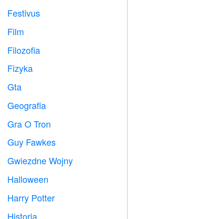
Festivus

Film

Filozofia

Fizyka

Gta

Geografia

Gra O Tron
️
Guy Fawkes

Gwiezdne Wojny

Halloween

Harry Potter

Historia
