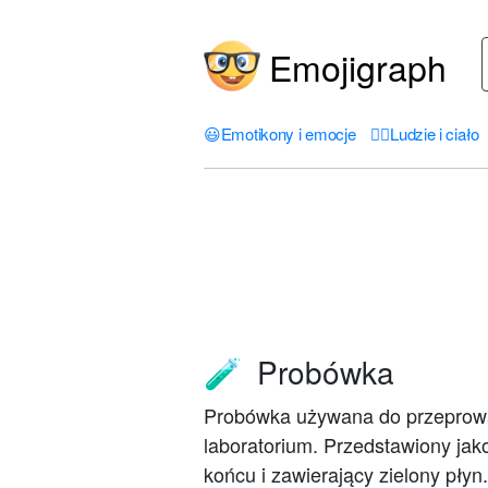
Emojigraph
😃
Emotikony i emocje
🤦‍♀️
Ludzie i ciało
Probówka
🧪
Probówka używana do przeprow
laboratorium. Przedstawiony jako
końcu i zawierający zielony płyn