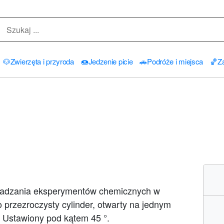
🐶
Zwierzęta i przyroda
🍩
Jedzenie picie
🚗
Podróże i miejsca
🏀
Za
adzania eksperymentów chemicznych w
 przezroczysty cylinder, otwarty na jednym
. Ustawiony pod kątem 45 °.