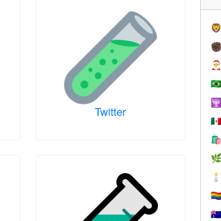

✊

🇧

Twitter
🇲



🏳️‍
🇦