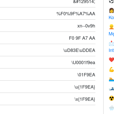
&#129514;

%F0%9F%A7%AA
Ko
xn--0v9h

Mę
F0 9F A7 AA

\uD83E\uDDEA
In
❤️
\U0001f9ea

\01F9EA

\u{1F9EA}

☢
\x{1F9EA}
