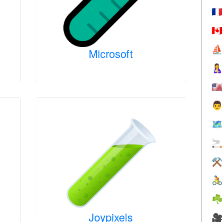
🇫
🇨
⛵
Microsoft

🇺

🗺

⚒

☘
Joypixels
