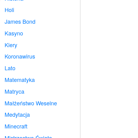
Holi

James Bond

Kasyno

Kiery

Koronawirus

Lato
️
Matematyka
➗
Matryca
️
Małżeństwo Weselne

Medytacja

Minecraft

Mistrzostwa Świata