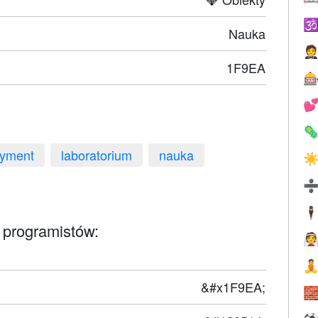

Nauka

1F9EA



ryment
laboratorium
nauka
☀
🕴
 programistów:


&#x1F9EA;
