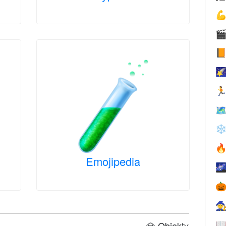






❄

Emojipedia



💎 Obiekty
