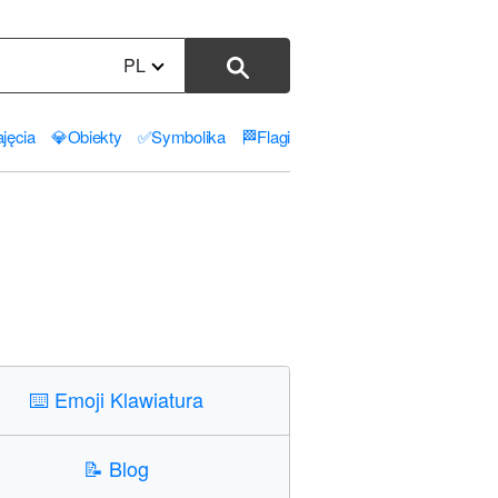
PL
jęcia
💎
Obiekty
✅
Symbolika
🏁
Flagi
⌨️
Emoji Klawiatura
📝
Blog