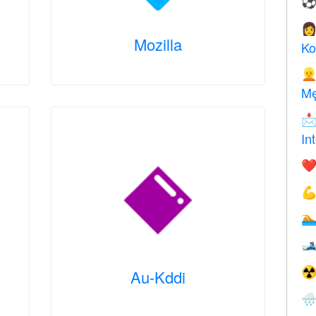

Mozilla
Ko

Mę

In
❤️



☢
Au-Kddi
