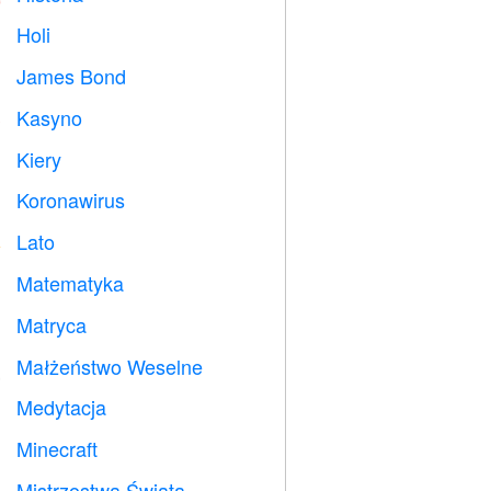
Holi

James Bond

Kasyno

Kiery

Koronawirus

Lato
️
Matematyka
➗
Matryca
️
Małżeństwo Weselne

Medytacja

Minecraft

Mistrzostwa Świata