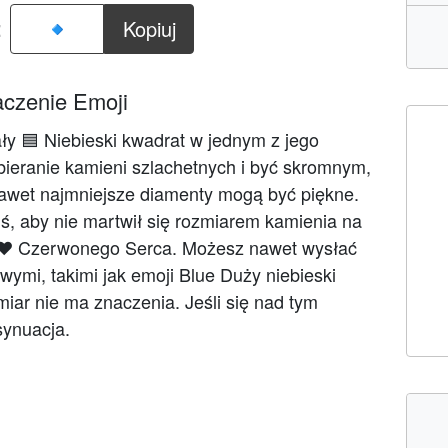
:
Kopiuj
aczenie Emoji
y 🟦 Niebieski kwadrat w jednym z jego
bieranie kamieni szlachetnych i być skromnym,
 Nawet najmniejsze diamenty mogą być piękne.
ś, aby nie martwił się rozmiarem kamienia na
ji ❤️️️ Czerwonego Serca. Możesz nawet wysłać
wymi, takimi jak emoji Blue Duży niebieski
iar nie ma znaczenia. Jeśli się nad tym
synuacja.