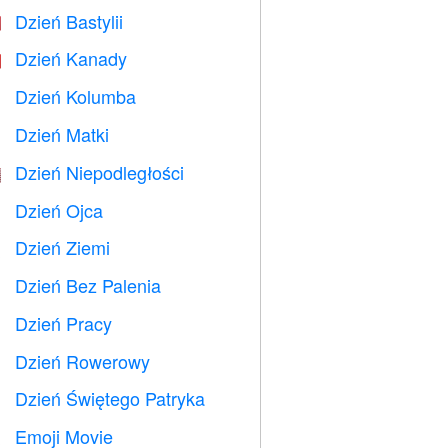
Dzień Bastylii

Dzień Kanady

Dzień Kolumba
️
Dzień Matki

Dzień Niepodległości

Dzień Ojca

Dzień Ziemi
️
Dzień Bez Palenia

Dzień Pracy
️
Dzień Rowerowy

Dzień Świętego Patryka
️
Emoji Movie
