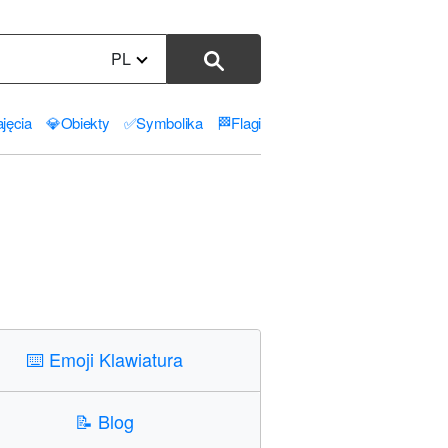
PL
jęcia
💎
Obiekty
✅
Symbolika
🏁
Flagi
⌨️
Emoji Klawiatura
📝
Blog