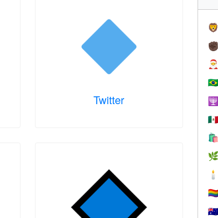

✊

🇧
Twitter

🇲



🏳️‍
🇦