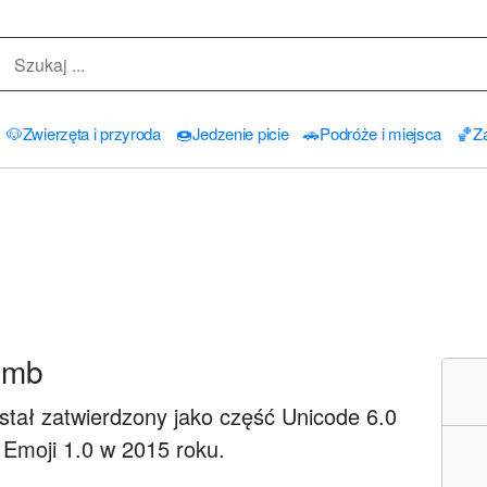
🐶
Zwierzęta i przyroda
🍩
Jedzenie picie
🚗
Podróże i miejsca
🏀
Za
omb
stał zatwierdzony jako część Unicode 6.0
 Emoji 1.0 w 2015 roku.