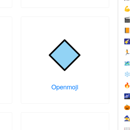






❄
Openmoji




