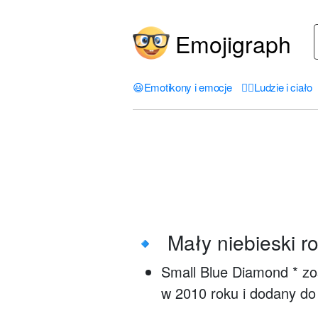
Emojigraph
😃
Emotikony i emocje
🤦‍♀️
Ludzie i ciało
Mały niebieski r
🔹
Small Blue Diamond * zo
w 2010 roku i dodany do