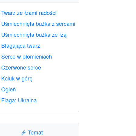
Twarz ze łzami radości

Uśmiechnięta buźka z sercami

Uśmiechnięta buźka ze łzą

Błagająca twarz

Serce w płomieniach

Czerwone serce
️
Kciuk w górę

Ogień

Flaga: Ukraina

🎉
Temat