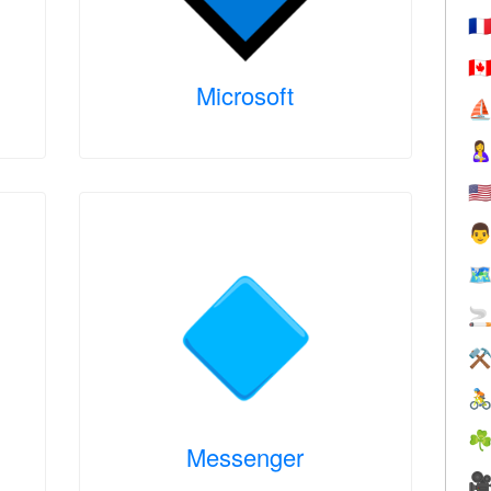
🇫
🇨
Microsoft
⛵

🇺

🗺

⚒

☘
Messenger
