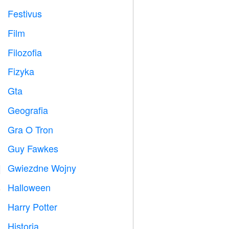
Festivus

Film

Filozofia

Fizyka

Gta

Geografia

Gra O Tron
️
Guy Fawkes

Gwiezdne Wojny

Halloween

Harry Potter

Historia
