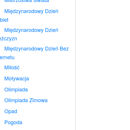
⚽
Międzynarodowy Dzień

biet
Międzynarodowy Dzień

żczyzn
Międzynarodowy Dzień Bez

ternetu
Miłość
️
Motywacja

Olimpiada

Olimpiada Zimowa

Opad
️
Pogoda
