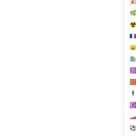


☢
🇫




🕴
☪
