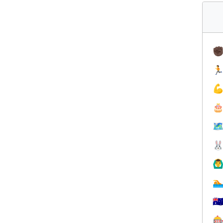
✊



🗺

🙆‍♂

🇦
