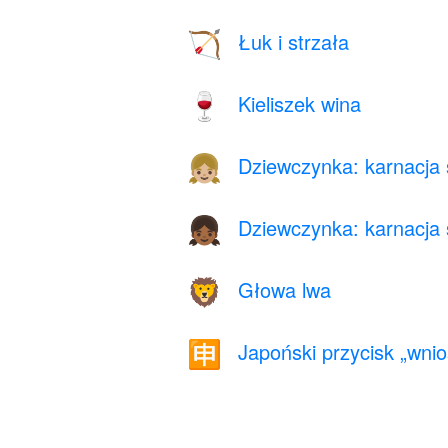
Łuk i strzała
🏹
Kieliszek wina
🍷
Dziewczynka: karnacja 
👧🏼
Dziewczynka: karnacja 
👧🏾
Głowa lwa
🦁
Japoński przycisk „wni
🈸