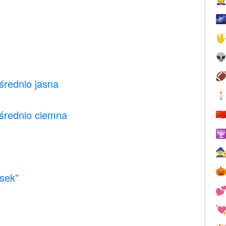




średnio jasna

średnio ciemna
🇨



osek”

