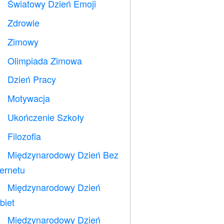
Światowy Dzień Emoji

Zdrowie

Zimowy
⛄
Olimpiada Zimowa

Dzień Pracy
️
Motywacja

Ukończenie Szkoły

Filozofia

Międzynarodowy Dzień Bez

ternetu
Międzynarodowy Dzień

biet
Międzynarodowy Dzień
