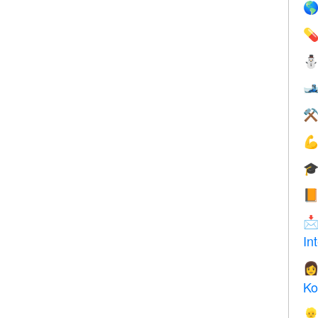



⚒




In

Ko
