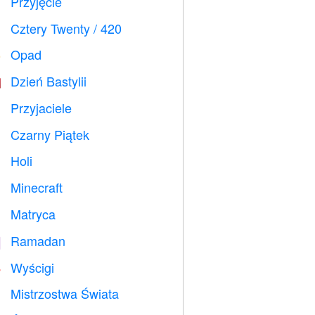
Przyjęcie

Cztery Twenty / 420

Opad
️
Dzień Bastylii

Przyjaciele

Czarny Piątek

Holi

Minecraft

Matryca
️
Ramadan
️
Wyścigi

Mistrzostwa Świata
⚽