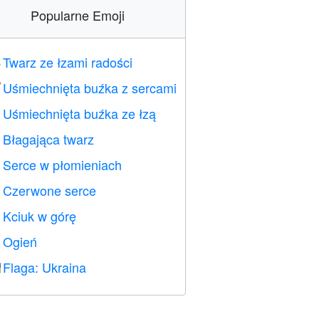
Popularne Emoji
Twarz ze łzami radości

Uśmiechnięta buźka z sercami

Uśmiechnięta buźka ze łzą

Błagająca twarz

Serce w płomieniach

Czerwone serce
️
Kciuk w górę

Ogień

Flaga: Ukraina
