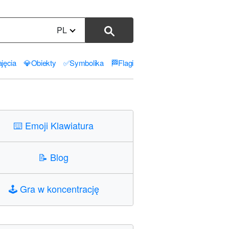
PL
jęcia
💎
Obiekty
✅
Symbolika
🏁
Flagi
⌨️
Emoji Klawiatura
📝
Blog
🕹️
Gra w koncentrację