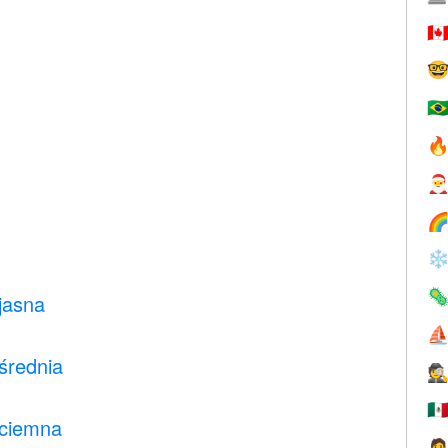
🇨

🇧



❄

jasna
⛵
średnia
🕵
🇲
 ciemna
