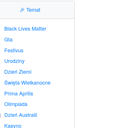
🎉
Temat
Black Lives Matter

Gta

Festivus

Urodziny

Dzień Ziemi
️
Święta Wielkanocne

Prima Aprilis
️
Olimpiada

Dzień Australii

Kasyno
