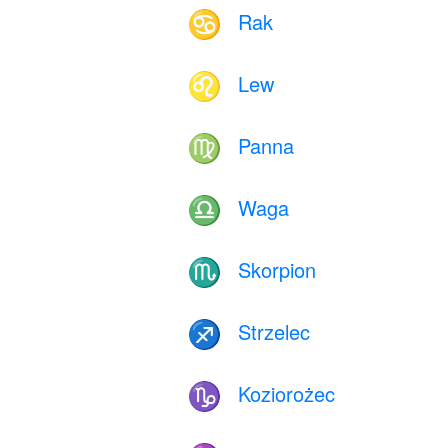
Rak
♋
Lew
♌
Panna
♍
Waga
♎
Skorpion
♏
Strzelec
♐
Koziorożec
♑