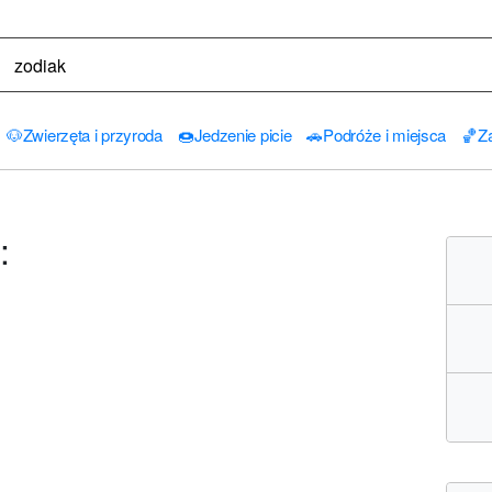
🐶
Zwierzęta i przyroda
🍩
Jedzenie picie
🚗
Podróże i miejsca
🏀
Za
: