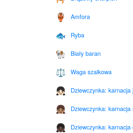
Amfora
🏺
Ryba
🐟
Biały baran
🐏
Waga szalkowa
⚖️
Dziewczynka: karnacja 
👧🏻
Dziewczynka: karnacja 
👧🏽
Dziewczynka: karnacja
👧🏿