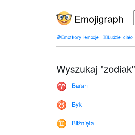
Emojigraph
😃
Emotikony i emocje
🤦‍♀️
Ludzie i ciało
Wyszukaj "zodiak"
Baran
♈
Byk
♉
Bliźnięta
♊