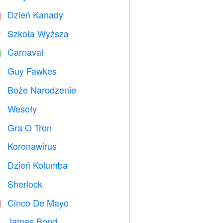
Dzień Kanady

Szkoła Wyższa

Carnaval

Guy Fawkes

Boże Narodzenie

Wesoły

Gra O Tron
️
Koronawirus

Dzień Kolumba
️
Sherlock
️
Cinco De Mayo

James Bond
