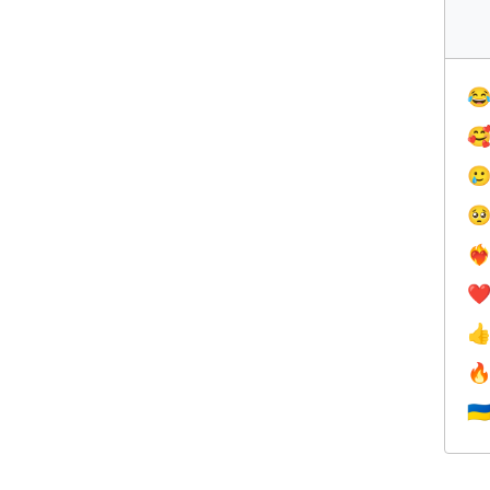




❤️‍
❤


🇺