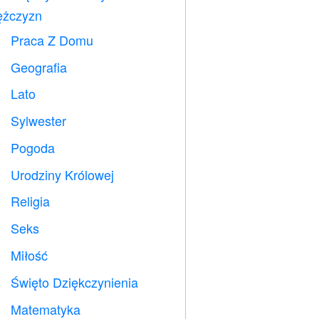
żczyzn
Praca Z Domu

Geografia

Lato
️
Sylwester

Pogoda

Urodziny Królowej

Religia
️
Seks

Miłość
️
Święto Dziękczynienia

Matematyka
➗