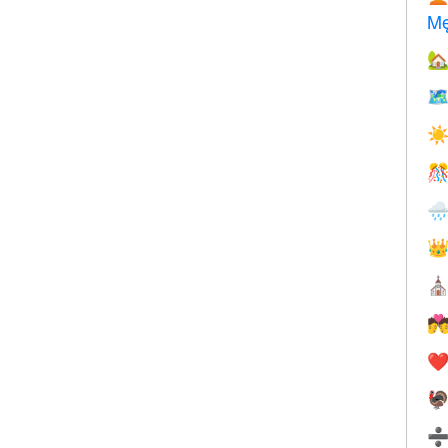
Mę


☀



⛪

❤️
