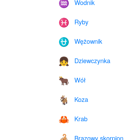
Wodnik
♒
Ryby
♓
Wężownik
⛎
Dziewczynka
👧
Wół
🐂
Koza
🐐
Krab
🦀
Brązowy skorpion
🦂