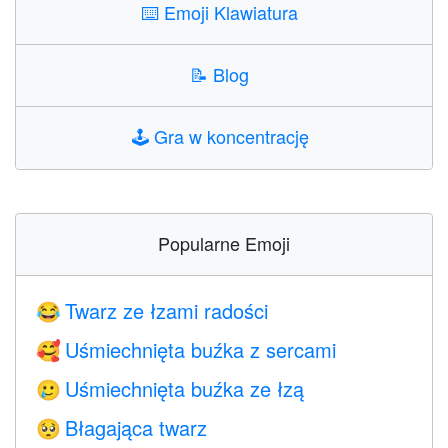
⌨️
Emoji Klawiatura
📝
Blog
🕹️
Gra w koncentrację
Popularne Emoji
Twarz ze łzami radości
😂
Uśmiechnięta buźka z sercami
🥰
Uśmiechnięta buźka ze łzą
🥲
Błagająca twarz
🥺