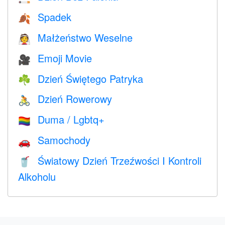
Spadek
🍂
Małżeństwo Weselne
👰
Emoji Movie
🎥
Dzień Świętego Patryka
☘️
Dzień Rowerowy
🚴
Duma / Lgbtq+
🏳️‍🌈
Samochody
🚗
Światowy Dzień Trzeźwości I Kontroli
🥤
Alkoholu