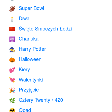
Super Bowl
🏈
Diwali
🕯
Święto Smoczych Łodzi
🇨🇳
Chanuka
🕎
Harry Potter
🧙
Halloween
🎃
Kiery
💕
Walentynki
💘
Przyjęcie
🎉
Cztery Twenty / 420
🌿
Opad
☢️