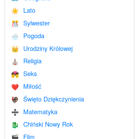
Lato
☀️
Sylwester
🎊
Pogoda
🌧
Urodziny Królowej
👑
Religia
⛪️
Seks
💏
Miłość
❤️️
Święto Dziękczynienia
🦃
Matematyka
➗
Chiński Nowy Rok
🐉
Film
🎬