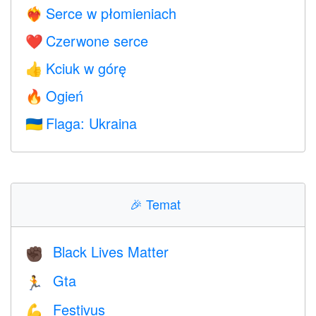
Serce w płomieniach
❤️‍🔥
Czerwone serce
❤️
Kciuk w górę
👍
Ogień
🔥
Flaga: Ukraina
🇺🇦
🎉
Temat
Black Lives Matter
✊🏿
Gta
🏃
Festivus
💪