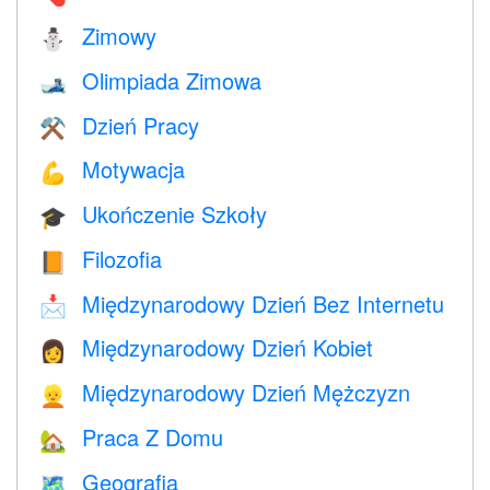
Zimowy
⛄
Olimpiada Zimowa
🎿
Dzień Pracy
⚒️
Motywacja
💪
Ukończenie Szkoły
🎓
Filozofia
📙
Międzynarodowy Dzień Bez Internetu
📩
Międzynarodowy Dzień Kobiet
👩
Międzynarodowy Dzień Mężczyzn
👱
Praca Z Domu
🏡
Geografia
🗺