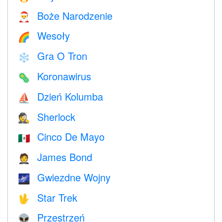
Boże Narodzenie
🎅
Wesoły
🌈
Gra O Tron
❄️
Koronawirus
🦠
Dzień Kolumba
⛵️
Sherlock
🕵️
Cinco De Mayo
🇲🇽
James Bond
🤵
Gwiezdne Wojny
🌌
Star Trek
🖖
Przestrzeń
👽