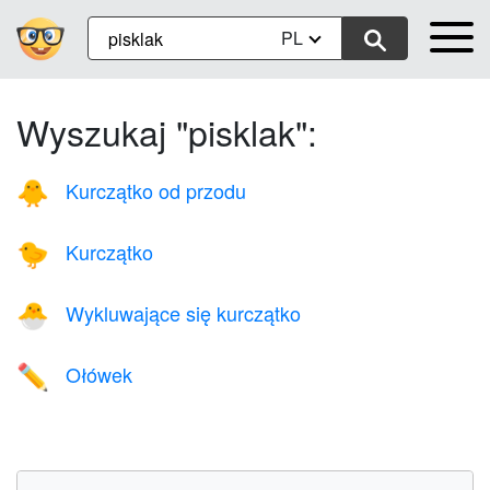
PL
Wyszukaj "pisklak":
Kurczątko od przodu
🐥
Kurczątko
🐤
Wykluwające się kurczątko
🐣
Ołówek
✏️