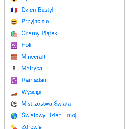
Dzień Bastylii
🇫🇷
Przyjaciele
😄
Czarny Piątek
🛍
Holi
🕉
Minecraft
🧱
Matryca
🕴️
Ramadan
☪️
Wyścigi
🏎
Mistrzostwa Świata
⚽
Światowy Dzień Emoji
🌎
Zdrowie
💊