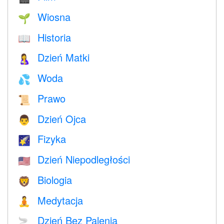
Wiosna
🌱
Historia
📖
Dzień Matki
🤱
Woda
💦
Prawo
📜
Dzień Ojca
👨
Fizyka
🌠
Dzień Niepodległości
🇺🇸
Biologia
🦁
Medytacja
🧘
Dzień Bez Palenia
🚬