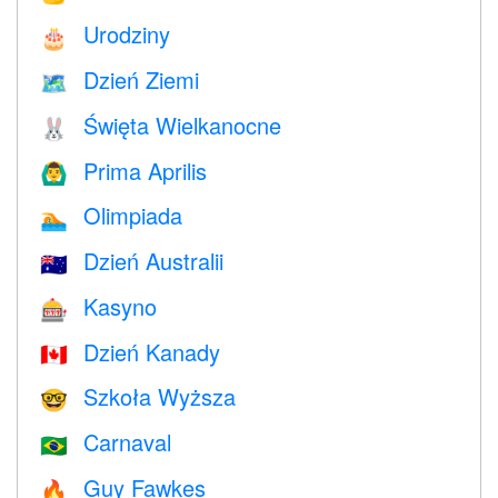
Urodziny
🎂
Dzień Ziemi
🗺️
Święta Wielkanocne
🐰
Prima Aprilis
🙆‍♂️
Olimpiada
🏊
Dzień Australii
🇦🇺
Kasyno
🎰
Dzień Kanady
🇨🇦
Szkoła Wyższa
🤓
Carnaval
🇧🇷
Guy Fawkes
🔥