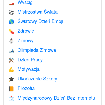
Wyścigi
🏎
Mistrzostwa Świata
⚽
Światowy Dzień Emoji
🌎
Zdrowie
💊
Zimowy
⛄
Olimpiada Zimowa
🎿
Dzień Pracy
⚒️
Motywacja
💪
Ukończenie Szkoły
🎓
Filozofia
📙
Międzynarodowy Dzień Bez Internetu
📩