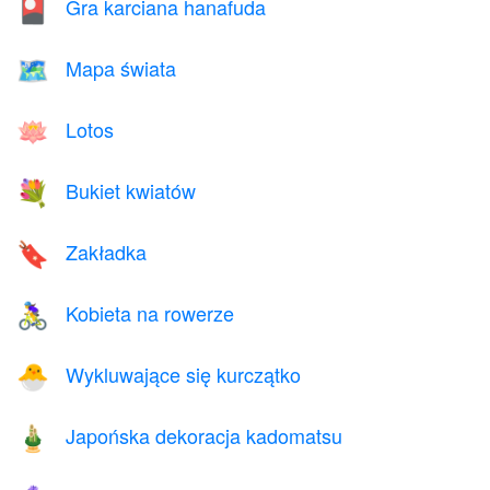
Gra karciana hanafuda
🎴
Mapa świata
🗺️
Lotos
🪷
Bukiet kwiatów
💐
Zakładka
🔖
Kobieta na rowerze
🚴‍♀️
Wykluwające się kurczątko
🐣
Japońska dekoracja kadomatsu
🎍