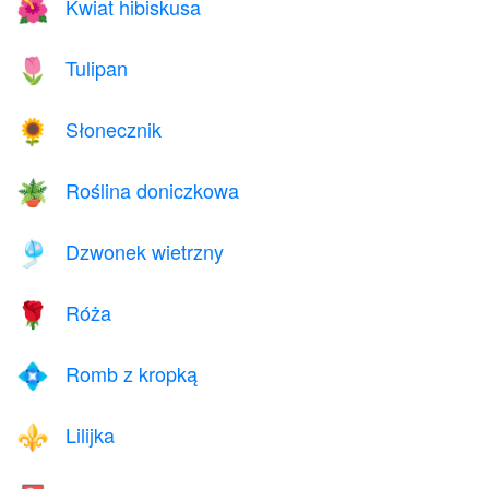
Kwiat hibiskusa
🌺
Tulipan
🌷
Słonecznik
🌻
Roślina doniczkowa
🪴
Dzwonek wietrzny
🎐
Róża
🌹
Romb z kropką
💠
Lilijka
⚜️