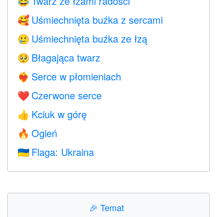
Twarz ze łzami radości
😂
Uśmiechnięta buźka z sercami
🥰
Uśmiechnięta buźka ze łzą
🥲
Błagająca twarz
🥺
Serce w płomieniach
❤️‍🔥
Czerwone serce
❤️
Kciuk w górę
👍
Ogień
🔥
Flaga: Ukraina
🇺🇦
🎉
Temat