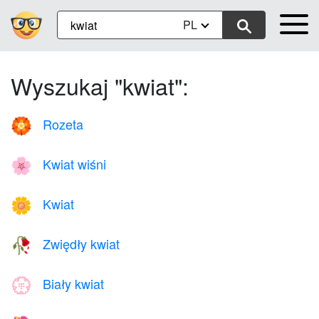
PL
Wyszukaj "kwiat":
Rozeta
🏵️
Kwiat wiśni
🌸
Kwiat
🌼
Zwiędły kwiat
🥀
Biały kwiat
💮