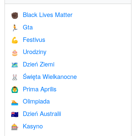
Black Lives Matter
✊🏿
Gta
🏃
Festivus
💪
Urodziny
🎂
Dzień Ziemi
🗺️
Święta Wielkanocne
🐰
Prima Aprilis
🙆‍♂️
Olimpiada
🏊
Dzień Australii
🇦🇺
Kasyno
🎰