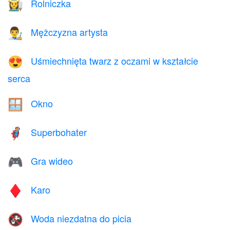
Rolniczka
👩‍🌾
Mężczyzna artysta
👨‍🎨
Uśmiechnięta twarz z oczami w kształcie
😍
serca
Okno
🪟
Superbohater
🦸
Gra wideo
🎮
Karo
♦️
Woda niezdatna do picia
🚱