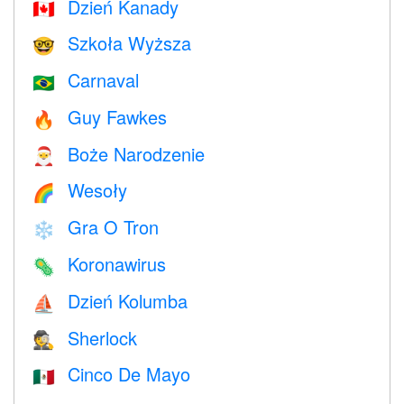
Dzień Kanady
🇨🇦
Szkoła Wyższa
🤓
Carnaval
🇧🇷
Guy Fawkes
🔥
Boże Narodzenie
🎅
Wesoły
🌈
Gra O Tron
❄️
Koronawirus
🦠
Dzień Kolumba
⛵️
Sherlock
🕵️
Cinco De Mayo
🇲🇽