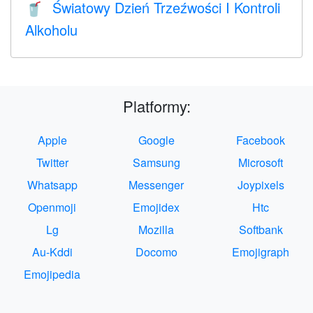
Światowy Dzień Trzeźwości I Kontroli
🥤
Alkoholu
Platformy:
Apple
Google
Facebook
Twitter
Samsung
Microsoft
Whatsapp
Messenger
Joypixels
Openmoji
Emojidex
Htc
Lg
Mozilla
Softbank
Au-Kddi
Docomo
Emojigraph
Emojipedia