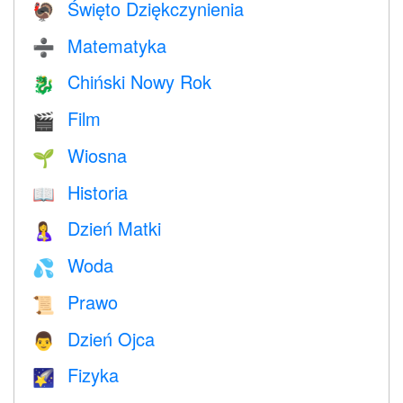
Święto Dziękczynienia
🦃
Matematyka
➗
Chiński Nowy Rok
🐉
Film
🎬
Wiosna
🌱
Historia
📖
Dzień Matki
🤱
Woda
💦
Prawo
📜
Dzień Ojca
👨
Fizyka
🌠