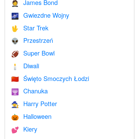
James Bond
🤵
Gwiezdne Wojny
🌌
Star Trek
🖖
Przestrzeń
👽
Super Bowl
🏈
Diwali
🕯
Święto Smoczych Łodzi
🇨🇳
Chanuka
🕎
Harry Potter
🧙
Halloween
🎃
Kiery
💕