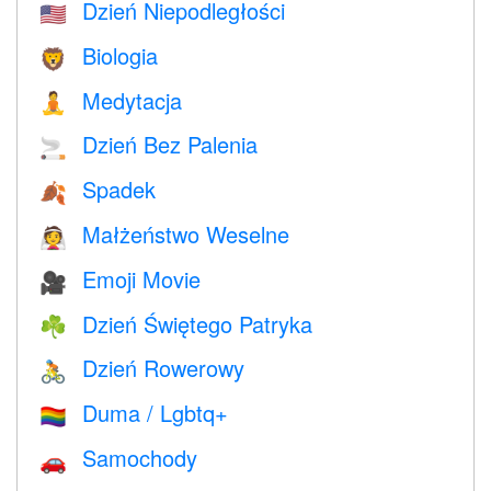
Dzień Niepodległości
🇺🇸
Biologia
🦁
Medytacja
🧘
Dzień Bez Palenia
🚬
Spadek
🍂
Małżeństwo Weselne
👰
Emoji Movie
🎥
Dzień Świętego Patryka
☘️
Dzień Rowerowy
🚴
Duma / Lgbtq+
🏳️‍🌈
Samochody
🚗