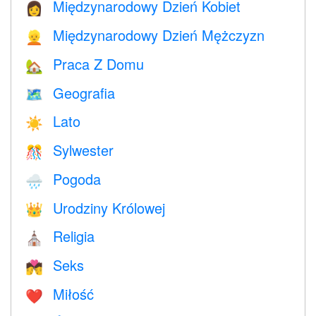
Międzynarodowy Dzień Kobiet
👩
Międzynarodowy Dzień Mężczyzn
👱
Praca Z Domu
🏡
Geografia
🗺
Lato
☀️
Sylwester
🎊
Pogoda
🌧
Urodziny Królowej
👑
Religia
⛪️
Seks
💏
Miłość
❤️️