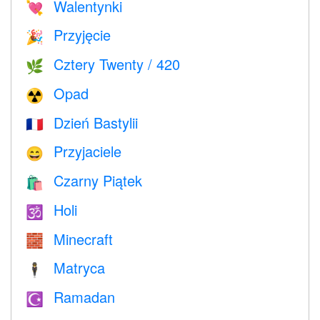
Walentynki
💘
Przyjęcie
🎉
Cztery Twenty / 420
🌿
Opad
☢️
Dzień Bastylii
🇫🇷
Przyjaciele
😄
Czarny Piątek
🛍
Holi
🕉
Minecraft
🧱
Matryca
🕴️
Ramadan
☪️