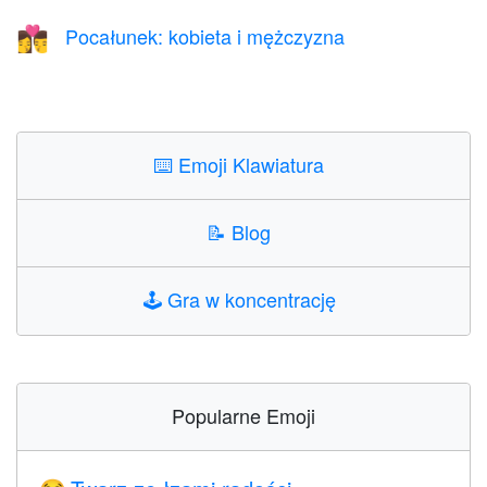
Pocałunek: kobieta i mężczyzna
👩‍❤️‍💋‍👨
⌨️
Emoji Klawiatura
📝
Blog
🕹️
Gra w koncentrację
Popularne Emoji