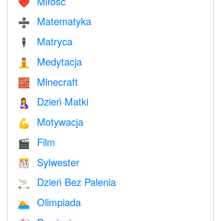
Miłość
❤️️
Matematyka
➗
Matryca
🕴️
Medytacja
🧘
Minecraft
🧱
Dzień Matki
🤱
Motywacja
💪
Film
🎬
Sylwester
🎊
Dzień Bez Palenia
🚬
Olimpiada
🏊