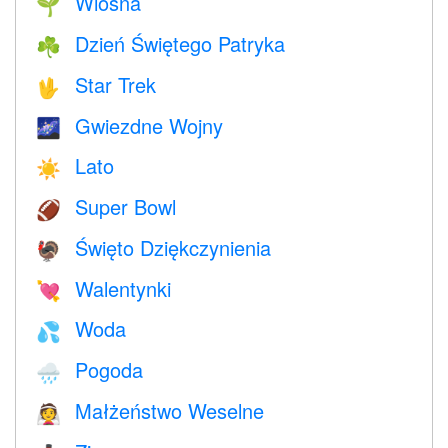
Wiosna
🌱
Dzień Świętego Patryka
☘️
Star Trek
🖖
Gwiezdne Wojny
🌌
Lato
☀️
Super Bowl
🏈
Święto Dziękczynienia
🦃
Walentynki
💘
Woda
💦
Pogoda
🌧
Małżeństwo Weselne
👰