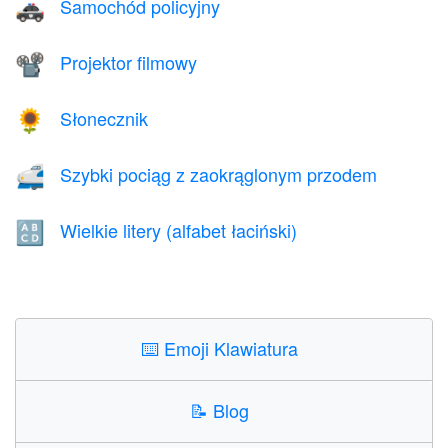
Samochód policyjny
🚓
Projektor filmowy
📽️
Słonecznik
🌻
Szybki pociąg z zaokrąglonym przodem
🚅
Wielkie litery (alfabet łaciński)
🔠
⌨️
Emoji Klawiatura
📝
Blog