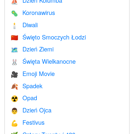
Dzień Kolumba
⛵️
Koronawirus
🦠
Diwali
🕯
Święto Smoczych Łodzi
🇨🇳
Dzień Ziemi
🗺️
Święta Wielkanocne
🐰
Emoji Movie
🎥
Spadek
🍂
Opad
☢️
Dzień Ojca
👨
Festivus
💪