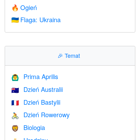
Ogień
🔥
Flaga: Ukraina
🇺🇦
🎉
Temat
Prima Aprilis
🙆‍♂️
Dzień Australii
🇦🇺
Dzień Bastylii
🇫🇷
Dzień Rowerowy
🚴
Biologia
🦁