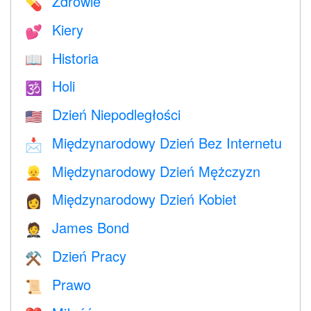
Zdrowie
💊
Kiery
💕
Historia
📖
Holi
🕉
Dzień Niepodległości
🇺🇸
Międzynarodowy Dzień Bez Internetu
📩
Międzynarodowy Dzień Mężczyzn
👱
Międzynarodowy Dzień Kobiet
👩
James Bond
🤵
Dzień Pracy
⚒️
Prawo
📜