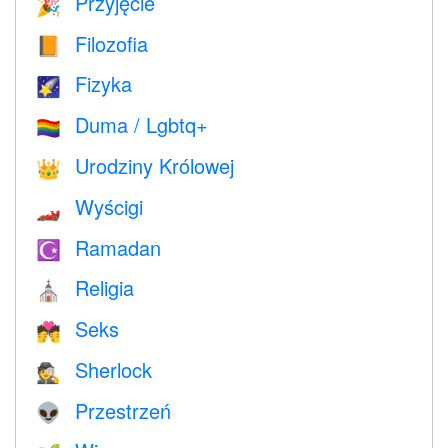
Przyjęcie
🎉
Filozofia
📙
Fizyka
🌠
Duma / Lgbtq+
🏳️‍🌈
Urodziny Królowej
👑
Wyścigi
🏎
Ramadan
☪️
Religia
⛪️
Seks
💏
Sherlock
🕵️
Przestrzeń
👽