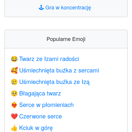
🕹️
Gra w koncentrację
Popularne Emoji
Twarz ze łzami radości
😂
Uśmiechnięta buźka z sercami
🥰
Uśmiechnięta buźka ze łzą
🥲
Błagająca twarz
🥺
Serce w płomieniach
❤️‍🔥
Czerwone serce
❤️
Kciuk w górę
👍