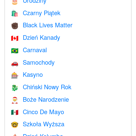
Urodziny
🎂
Czarny Piątek
🛍
Black Lives Matter
✊🏿
Dzień Kanady
🇨🇦
Carnaval
🇧🇷
Samochody
🚗
Kasyno
🎰
Chiński Nowy Rok
🐉
Boże Narodzenie
🎅
Cinco De Mayo
🇲🇽
Szkoła Wyższa
🤓