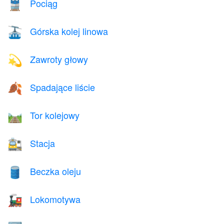
Pociąg
🚆
Górska kolej linowa
🚠
Zawroty głowy
💫
Spadające liście
🍂
Tor kolejowy
🛤️
Stacja
🚉
Beczka oleju
🛢️
Lokomotywa
🚂