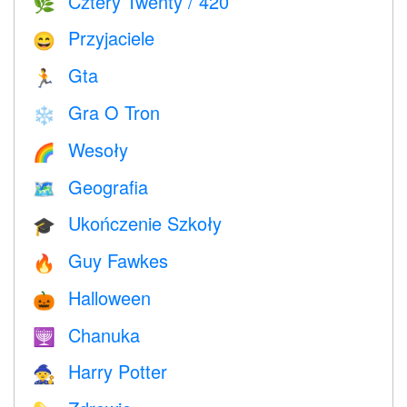
Cztery Twenty / 420
🌿
Przyjaciele
😄
Gta
🏃
Gra O Tron
❄️
Wesoły
🌈
Geografia
🗺
Ukończenie Szkoły
🎓
Guy Fawkes
🔥
Halloween
🎃
Chanuka
🕎
Harry Potter
🧙