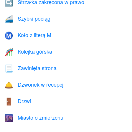
Strzałka zakręcona w prawo
↪️
Szybki pociąg
🚄
Koło z literą M
Ⓜ️
Kolejka górska
🎢
Zawinięta strona
📃
Dzwonek w recepcji
🛎️
Drzwi
🚪
Miasto o zmierzchu
🌆