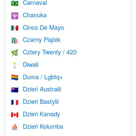
Carnaval
🇧🇷
Chanuka
🕎
Cinco De Mayo
🇲🇽
Czarny Piątek
🛍
Cztery Twenty / 420
🌿
Diwali
🕯
Duma / Lgbtq+
🏳️‍🌈
Dzień Australii
🇦🇺
Dzień Bastylii
🇫🇷
Dzień Kanady
🇨🇦
Dzień Kolumba
⛵️