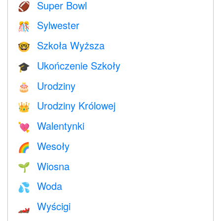
Super Bowl
🏈
Sylwester
🎊
Szkoła Wyższa
🤓
Ukończenie Szkoły
🎓
Urodziny
🎂
Urodziny Królowej
👑
Walentynki
💘
Wesoły
🌈
Wiosna
🌱
Woda
💦
Wyścigi
🏎