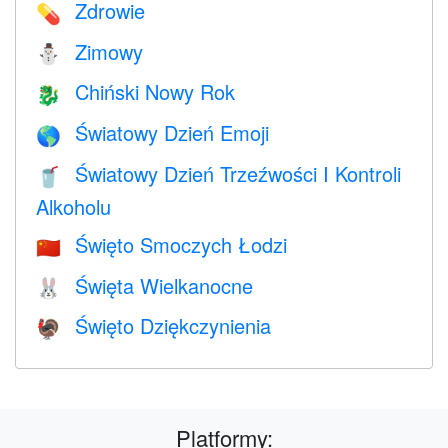
Zdrowie
💊
Zimowy
⛄
Chiński Nowy Rok
🐉
Światowy Dzień Emoji
🌎
Światowy Dzień Trzeźwości I Kontroli
🥤
Alkoholu
Święto Smoczych Łodzi
🇨🇳
Święta Wielkanocne
🐰
Święto Dziękczynienia
🦃
Platformy: