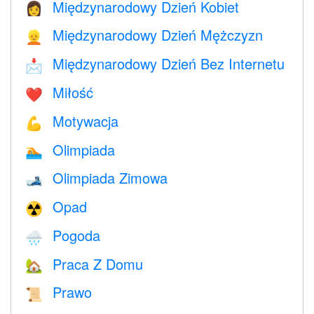
Międzynarodowy Dzień Kobiet
👩
Międzynarodowy Dzień Mężczyzn
👱
Międzynarodowy Dzień Bez Internetu
📩
Miłość
❤️️
Motywacja
💪
Olimpiada
🏊
Olimpiada Zimowa
🎿
Opad
☢️
Pogoda
🌧
Praca Z Domu
🏡
Prawo
📜