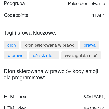
Podgrupa
Palce dłoni otwarte
Codepoints
1FAF1
Tagi i słowa kluczowe:
dłoń
dłoń skierowana w prawo
prawa
w prawo
uścisk dłoni
wyciągnięta dłoń
Dłoń skierowana w prawo 🫱 kody emoji
dla programistów:
HTML hex
&#x1FAF1;
HTML dec
&#129777;