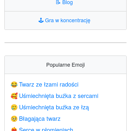
📝
Blog
🕹️
Gra w koncentrację
Popularne Emoji
Twarz ze łzami radości
😂
Uśmiechnięta buźka z sercami
🥰
Uśmiechnięta buźka ze łzą
🥲
Błagająca twarz
🥺
Serce w płomieniach
❤️‍🔥