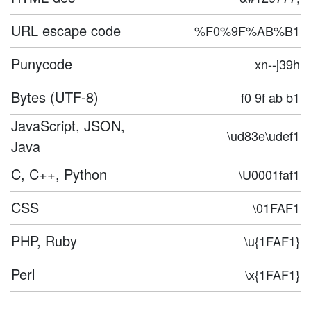
URL escape code
%F0%9F%AB%B1
Punycode
xn--j39h
Bytes (UTF-8)
f0 9f ab b1
JavaScript, JSON,
\ud83e\udef1
Java
C, C++, Python
\U0001faf1
CSS
\01FAF1
PHP, Ruby
\u{1FAF1}
Perl
\x{1FAF1}