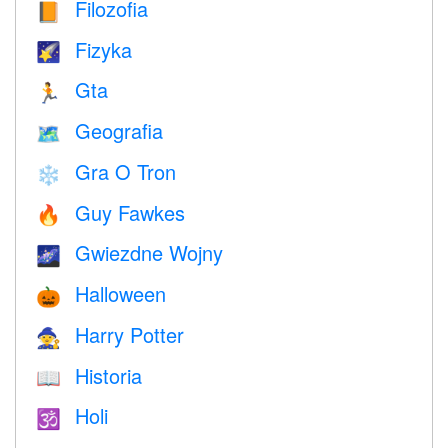
Filozofia
📙
Fizyka
🌠
Gta
🏃
Geografia
🗺
Gra O Tron
❄️
Guy Fawkes
🔥
Gwiezdne Wojny
🌌
Halloween
🎃
Harry Potter
🧙
Historia
📖
Holi
🕉