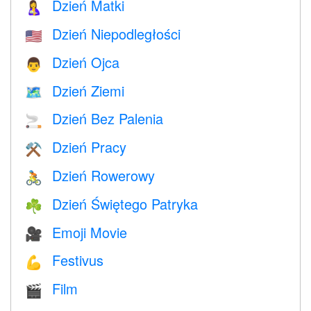
Dzień Matki
🤱
Dzień Niepodległości
🇺🇸
Dzień Ojca
👨
Dzień Ziemi
🗺️
Dzień Bez Palenia
🚬
Dzień Pracy
⚒️
Dzień Rowerowy
🚴
Dzień Świętego Patryka
☘️
Emoji Movie
🎥
Festivus
💪
Film
🎬