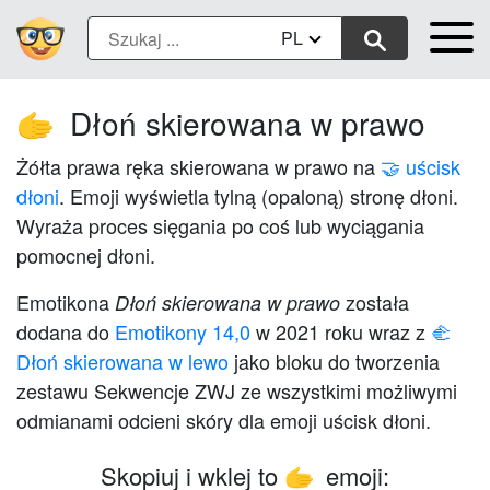
PL
Dłoń skierowana w prawo
🫱
Żółta prawa ręka skierowana w prawo na
🤝 uścisk
dłoni
. Emoji wyświetla tylną (opaloną) stronę dłoni.
Wyraża proces sięgania po coś lub wyciągania
pomocnej dłoni.
Emotikona
została
Dłoń skierowana w prawo
dodana do
Emotikony 14,0
w 2021 roku wraz z
🫲
Dłoń skierowana w lewo
jako bloku do tworzenia
zestawu Sekwencje ZWJ ze wszystkimi możliwymi
odmianami odcieni skóry dla emoji uścisk dłoni.
Skopiuj i wklej to
emoji:
🫱