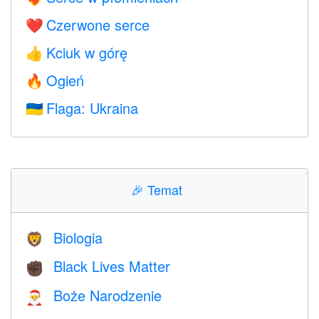
Czerwone serce
❤️
Kciuk w górę
👍
Ogień
🔥
Flaga: Ukraina
🇺🇦
🎉
Temat
Biologia
🦁
Black Lives Matter
✊🏿
Boże Narodzenie
🎅