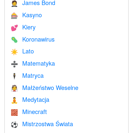
James Bond
🤵
Kasyno
🎰
Kiery
💕
Koronawirus
🦠
Lato
☀️
Matematyka
➗
Matryca
🕴️
Małżeństwo Weselne
👰
Medytacja
🧘
Minecraft
🧱
Mistrzostwa Świata
⚽