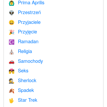
Prima Aprilis
🙆‍♂️
Przestrzeń
👽
Przyjaciele
😄
Przyjęcie
🎉
Ramadan
☪️
Religia
⛪️
Samochody
🚗
Seks
💏
Sherlock
🕵️
Spadek
🍂
Star Trek
🖖