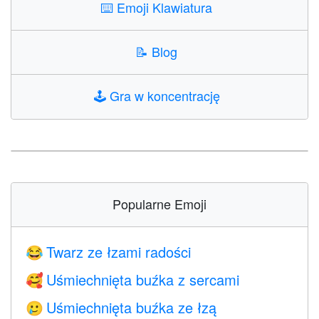
⌨️
Emoji Klawiatura
📝
Blog
🕹️
Gra w koncentrację
Popularne Emoji
Twarz ze łzami radości
😂
Uśmiechnięta buźka z sercami
🥰
Uśmiechnięta buźka ze łzą
🥲