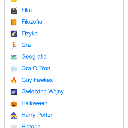
Film
🎬
Filozofia
📙
Fizyka
🌠
Gta
🏃
Geografia
🗺
Gra O Tron
❄️
Guy Fawkes
🔥
Gwiezdne Wojny
🌌
Halloween
🎃
Harry Potter
🧙
Historia
📖