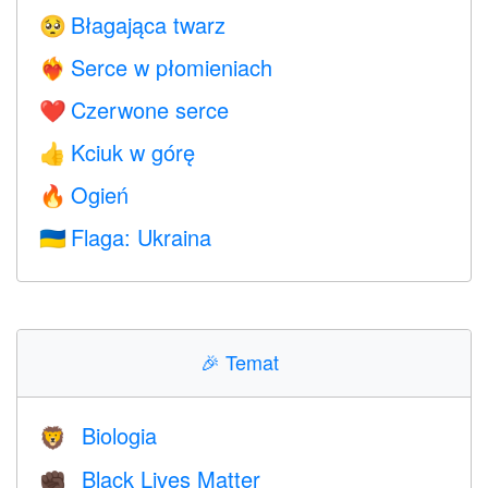
Błagająca twarz
🥺
Serce w płomieniach
❤️‍🔥
Czerwone serce
❤️
Kciuk w górę
👍
Ogień
🔥
Flaga: Ukraina
🇺🇦
🎉
Temat
Biologia
🦁
Black Lives Matter
✊🏿