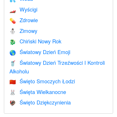
Wyścigi
🏎
Zdrowie
💊
Zimowy
⛄
Chiński Nowy Rok
🐉
Światowy Dzień Emoji
🌎
Światowy Dzień Trzeźwości I Kontroli
🥤
Alkoholu
Święto Smoczych Łodzi
🇨🇳
Święta Wielkanocne
🐰
Święto Dziękczynienia
🦃