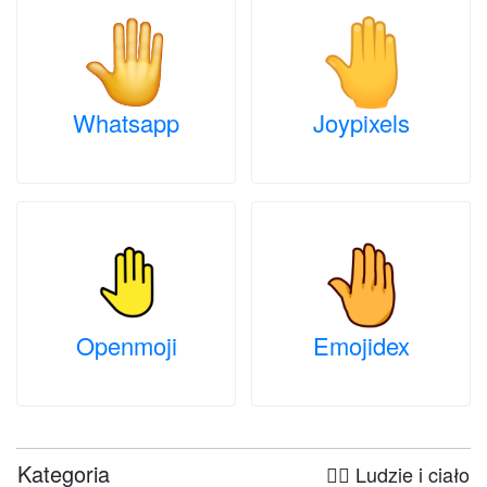
Whatsapp
Joypixels
Openmoji
Emojidex
Kategoria
🤦‍♀️ Ludzie i ciało