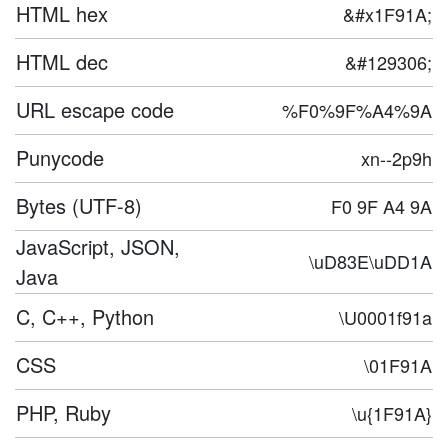
HTML hex
&#x1F91A;
HTML dec
&#129306;
URL escape code
%F0%9F%A4%9A
Punycode
xn--2p9h
Bytes (UTF-8)
F0 9F A4 9A
JavaScript, JSON,
\uD83E\uDD1A
Java
C, C++, Python
\U0001f91a
CSS
\01F91A
PHP, Ruby
\u{1F91A}