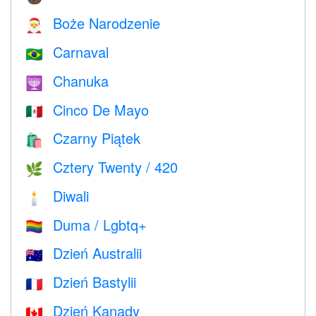
Boże Narodzenie
🎅
Carnaval
🇧🇷
Chanuka
🕎
Cinco De Mayo
🇲🇽
Czarny Piątek
🛍
Cztery Twenty / 420
🌿
Diwali
🕯
Duma / Lgbtq+
🏳️‍🌈
Dzień Australii
🇦🇺
Dzień Bastylii
🇫🇷
Dzień Kanady
🇨🇦