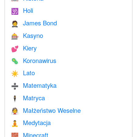
Holi
🕉
James Bond
🤵
Kasyno
🎰
Kiery
💕
Koronawirus
🦠
Lato
☀️
Matematyka
➗
Matryca
🕴️
Małżeństwo Weselne
👰
Medytacja
🧘
Minecraft
🧱