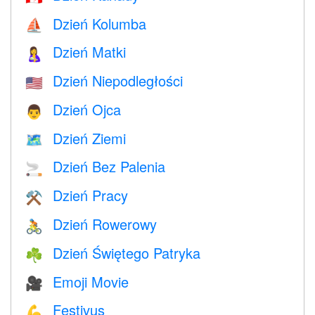
Dzień Kolumba
⛵️
Dzień Matki
🤱
Dzień Niepodległości
🇺🇸
Dzień Ojca
👨
Dzień Ziemi
🗺️
Dzień Bez Palenia
🚬
Dzień Pracy
⚒️
Dzień Rowerowy
🚴
Dzień Świętego Patryka
☘️
Emoji Movie
🎥
Festivus
💪