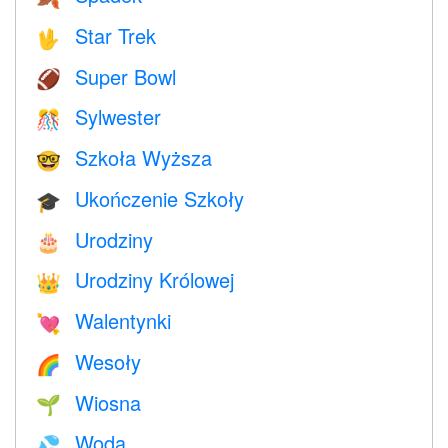
Star Trek
🖖
Super Bowl
🏈
Sylwester
🎊
Szkoła Wyższa
🤓
Ukończenie Szkoły
🎓
Urodziny
🎂
Urodziny Królowej
👑
Walentynki
💘
Wesoły
🌈
Wiosna
🌱
Woda
💦