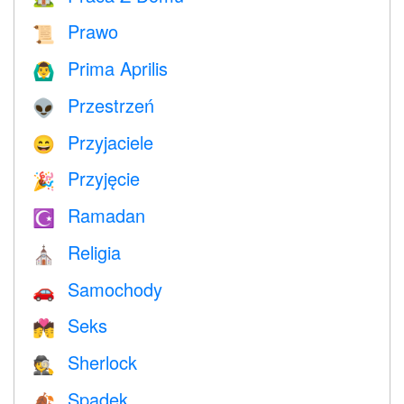
Prawo
📜
Prima Aprilis
🙆‍♂️
Przestrzeń
👽
Przyjaciele
😄
Przyjęcie
🎉
Ramadan
☪️
Religia
⛪️
Samochody
🚗
Seks
💏
Sherlock
🕵️
Spadek
🍂