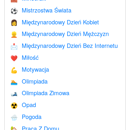
Mistrzostwa Świata
⚽
Międzynarodowy Dzień Kobiet
👩
Międzynarodowy Dzień Mężczyzn
👱
Międzynarodowy Dzień Bez Internetu
📩
Miłość
❤️️
Motywacja
💪
Olimpiada
🏊
Olimpiada Zimowa
🎿
Opad
☢️
Pogoda
🌧
Praca Z Domu
🏡