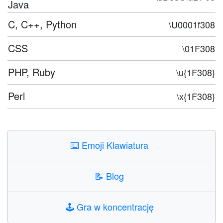
Java
C, C++, Python
\U0001f308
CSS
\01F308
PHP, Ruby
\u{1F308}
Perl
\x{1F308}
⌨️
Emoji Klawiatura
📝
Blog
🕹️
Gra w koncentrację