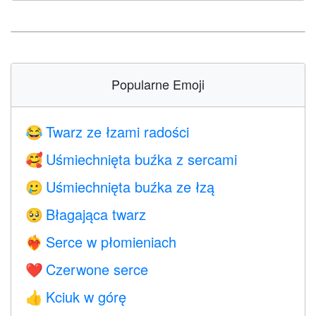
Popularne Emoji
Twarz ze łzami radości
😂
Uśmiechnięta buźka z sercami
🥰
Uśmiechnięta buźka ze łzą
🥲
Błagająca twarz
🥺
Serce w płomieniach
❤️‍🔥
Czerwone serce
❤️
Kciuk w górę
👍