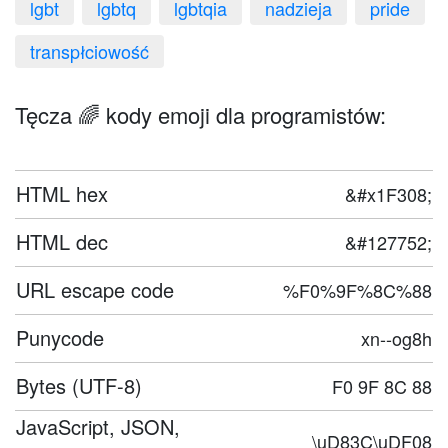
lgbt
lgbtq
lgbtqia
nadzieja
pride
transpłciowość
Tęcza 🌈 kody emoji dla programistów:
HTML hex
&#x1F308;
HTML dec
&#127752;
URL escape code
%F0%9F%8C%88
Punycode
xn--og8h
Bytes (UTF-8)
F0 9F 8C 88
JavaScript, JSON,
\uD83C\uDF08