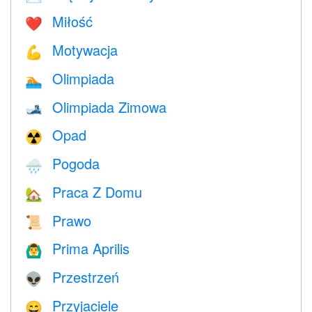
Miłość
❤️️
Motywacja
💪
Olimpiada
🏊
Olimpiada Zimowa
🎿
Opad
☢️
Pogoda
🌧
Praca Z Domu
🏡
Prawo
📜
Prima Aprilis
🙆‍♂️
Przestrzeń
👽
Przyjaciele
😄