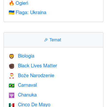
Ogień
🔥
Flaga: Ukraina
🇺🇦
🎉
Temat
Biologia
🦁
Black Lives Matter
✊🏿
Boże Narodzenie
🎅
Carnaval
🇧🇷
Chanuka
🕎
Cinco De Mayo
🇲🇽