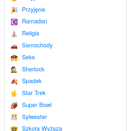
Przyjęcie
🎉
Ramadan
☪️
Religia
⛪️
Samochody
🚗
Seks
💏
Sherlock
🕵️
Spadek
🍂
Star Trek
🖖
Super Bowl
🏈
Sylwester
🎊
Szkoła Wyższa
🤓