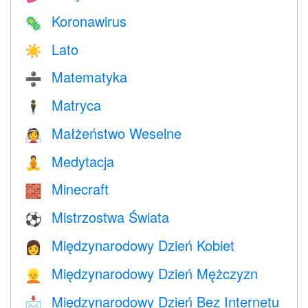
Koronawirus
🦠
Lato
☀️
Matematyka
➗
Matryca
🕴️
Małżeństwo Weselne
👰
Medytacja
🧘
Minecraft
🧱
Mistrzostwa Świata
⚽
Międzynarodowy Dzień Kobiet
👩
Międzynarodowy Dzień Mężczyzn
👱
Międzynarodowy Dzień Bez Internetu
📩