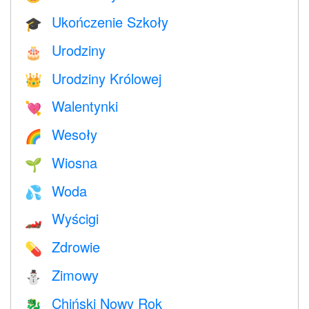
Ukończenie Szkoły
🎓
Urodziny
🎂
Urodziny Królowej
👑
Walentynki
💘
Wesoły
🌈
Wiosna
🌱
Woda
💦
Wyścigi
🏎
Zdrowie
💊
Zimowy
⛄
Chiński Nowy Rok
🐉