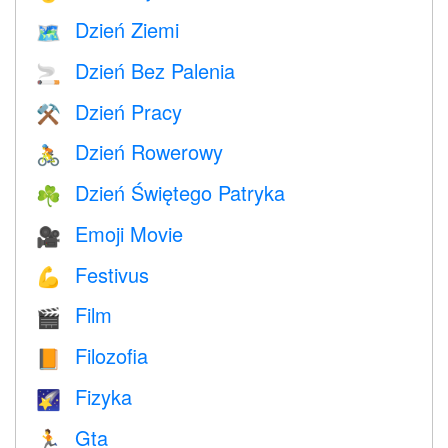
Dzień Ziemi
🗺️
Dzień Bez Palenia
🚬
Dzień Pracy
⚒️
Dzień Rowerowy
🚴
Dzień Świętego Patryka
☘️
Emoji Movie
🎥
Festivus
💪
Film
🎬
Filozofia
📙
Fizyka
🌠
Gta
🏃