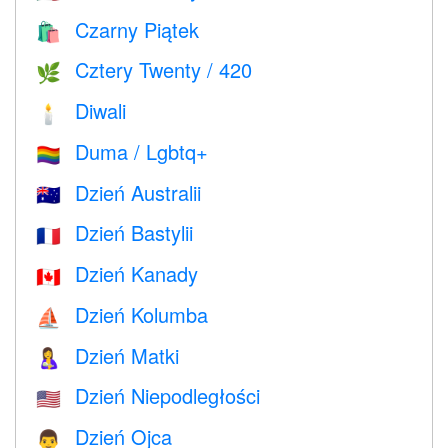
Czarny Piątek
🛍
Cztery Twenty / 420
🌿
Diwali
🕯
Duma / Lgbtq+
🏳️‍🌈
Dzień Australii
🇦🇺
Dzień Bastylii
🇫🇷
Dzień Kanady
🇨🇦
Dzień Kolumba
⛵️
Dzień Matki
🤱
Dzień Niepodległości
🇺🇸
Dzień Ojca
👨