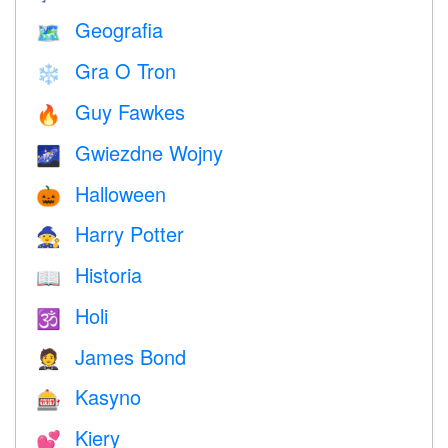
Geografia
🗺
Gra O Tron
❄️
Guy Fawkes
🔥
Gwiezdne Wojny
🌌
Halloween
🎃
Harry Potter
🧙
Historia
📖
Holi
🕉
James Bond
🤵
Kasyno
🎰
Kiery
💕