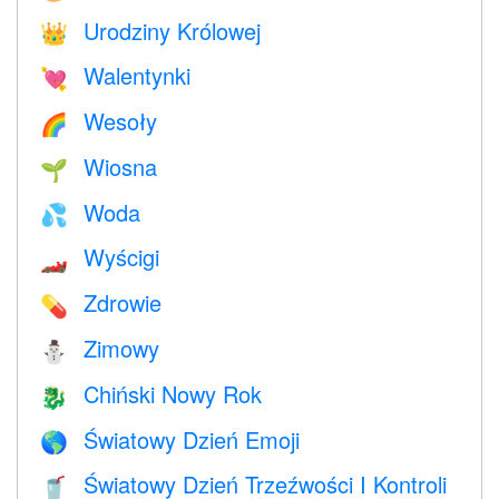
Urodziny Królowej
👑
Walentynki
💘
Wesoły
🌈
Wiosna
🌱
Woda
💦
Wyścigi
🏎
Zdrowie
💊
Zimowy
⛄
Chiński Nowy Rok
🐉
Światowy Dzień Emoji
🌎
Światowy Dzień Trzeźwości I Kontroli
🥤