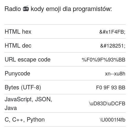
Radio 📻 kody emoji dla programistów:
HTML hex
&#x1F4FB;
HTML dec
&#128251;
URL escape code
%F0%9F%93%BB
Punycode
xn--xu8h
Bytes (UTF-8)
F0 9F 93 BB
JavaScript, JSON,
\uD83D\uDCFB
Java
C, C++, Python
\U0001f4fb