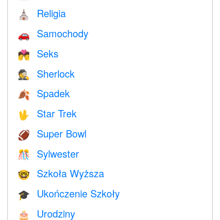
Religia
⛪️
Samochody
🚗
Seks
💏
Sherlock
🕵️
Spadek
🍂
Star Trek
🖖
Super Bowl
🏈
Sylwester
🎊
Szkoła Wyższa
🤓
Ukończenie Szkoły
🎓
Urodziny
🎂