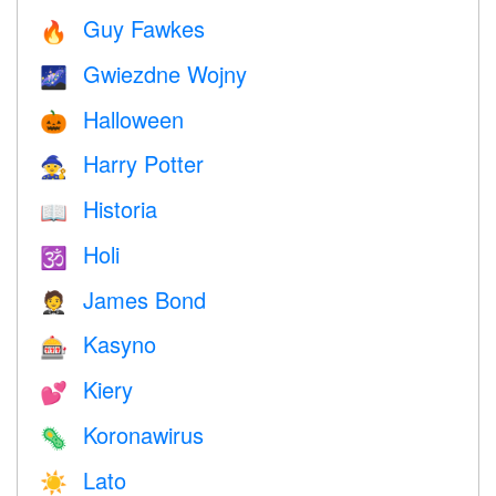
Guy Fawkes
🔥
Gwiezdne Wojny
🌌
Halloween
🎃
Harry Potter
🧙
Historia
📖
Holi
🕉
James Bond
🤵
Kasyno
🎰
Kiery
💕
Koronawirus
🦠
Lato
☀️