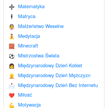
Matematyka
➗
Matryca
🕴️
Małżeństwo Weselne
👰
Medytacja
🧘
Minecraft
🧱
Mistrzostwa Świata
⚽
Międzynarodowy Dzień Kobiet
👩
Międzynarodowy Dzień Mężczyzn
👱
Międzynarodowy Dzień Bez Internetu
📩
Miłość
❤️️
Motywacja
💪