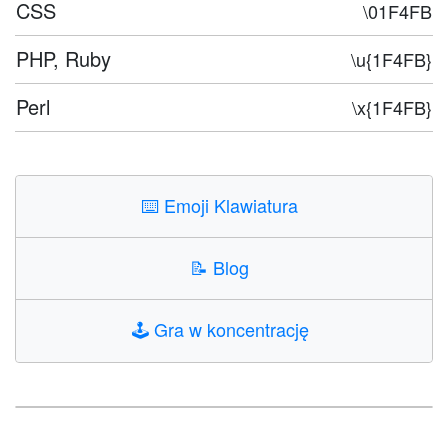
CSS
\01F4FB
PHP, Ruby
\u{1F4FB}
Perl
\x{1F4FB}
⌨️
Emoji Klawiatura
📝
Blog
🕹️
Gra w koncentrację