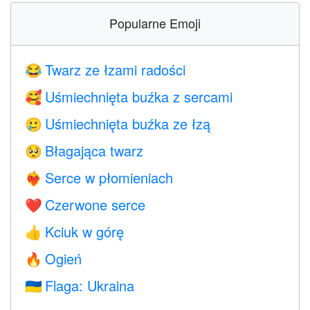
Popularne Emoji
Twarz ze łzami radości
😂
Uśmiechnięta buźka z sercami
🥰
Uśmiechnięta buźka ze łzą
🥲
Błagająca twarz
🥺
Serce w płomieniach
❤️‍🔥
Czerwone serce
❤️
Kciuk w górę
👍
Ogień
🔥
Flaga: Ukraina
🇺🇦