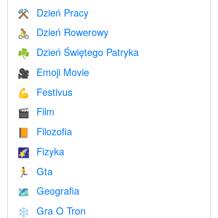
Dzień Pracy
⚒️
Dzień Rowerowy
🚴
Dzień Świętego Patryka
☘️
Emoji Movie
🎥
Festivus
💪
Film
🎬
Filozofia
📙
Fizyka
🌠
Gta
🏃
Geografia
🗺
Gra O Tron
❄️