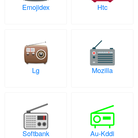
Emojidex
Htc
Lg
Mozilla
Softbank
Au-Kddi