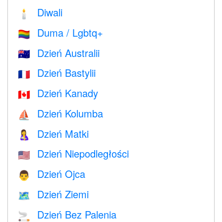
Diwali
🕯
Duma / Lgbtq+
🏳️‍🌈
Dzień Australii
🇦🇺
Dzień Bastylii
🇫🇷
Dzień Kanady
🇨🇦
Dzień Kolumba
⛵️
Dzień Matki
🤱
Dzień Niepodległości
🇺🇸
Dzień Ojca
👨
Dzień Ziemi
🗺️
Dzień Bez Palenia
🚬