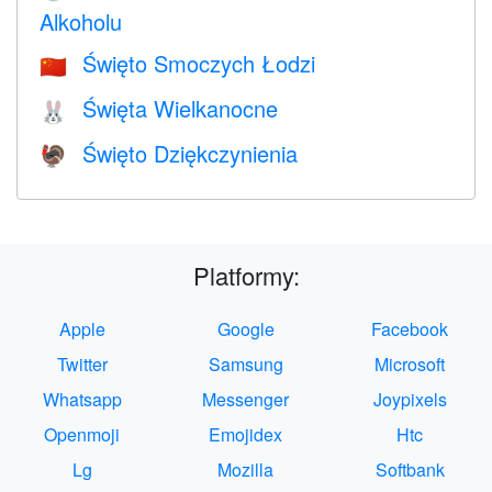
Alkoholu
Święto Smoczych Łodzi
🇨🇳
Święta Wielkanocne
🐰
Święto Dziękczynienia
🦃
Platformy:
Apple
Google
Facebook
Twitter
Samsung
Microsoft
Whatsapp
Messenger
Joypixels
Openmoji
Emojidex
Htc
Lg
Mozilla
Softbank