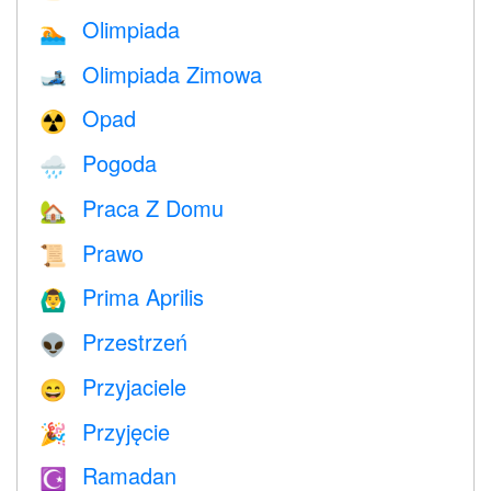
Olimpiada
🏊
Olimpiada Zimowa
🎿
Opad
☢️
Pogoda
🌧
Praca Z Domu
🏡
Prawo
📜
Prima Aprilis
🙆‍♂️
Przestrzeń
👽
Przyjaciele
😄
Przyjęcie
🎉
Ramadan
☪️