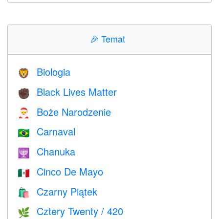
🎉
Temat
Biologia
🦁
Black Lives Matter
✊🏿
Boże Narodzenie
🎅
Carnaval
🇧🇷
Chanuka
🕎
Cinco De Mayo
🇲🇽
Czarny Piątek
🛍
Cztery Twenty / 420
🌿