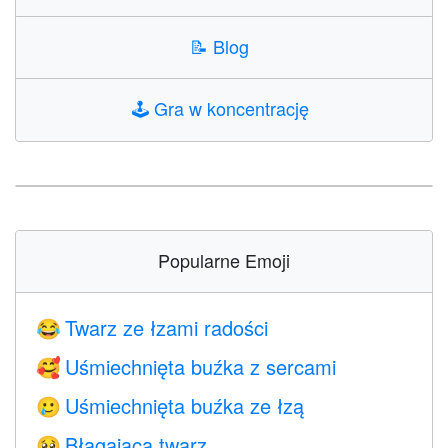
📝
Blog
🕹️
Gra w koncentrację
Popularne Emoji
Twarz ze łzami radości
😂
Uśmiechnięta buźka z sercami
🥰
Uśmiechnięta buźka ze łzą
🥲
Błagająca twarz
🥺