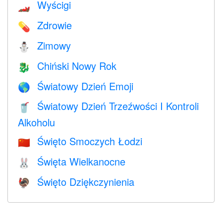
Wyścigi
🏎
Zdrowie
💊
Zimowy
⛄
Chiński Nowy Rok
🐉
Światowy Dzień Emoji
🌎
Światowy Dzień Trzeźwości I Kontroli
🥤
Alkoholu
Święto Smoczych Łodzi
🇨🇳
Święta Wielkanocne
🐰
Święto Dziękczynienia
🦃