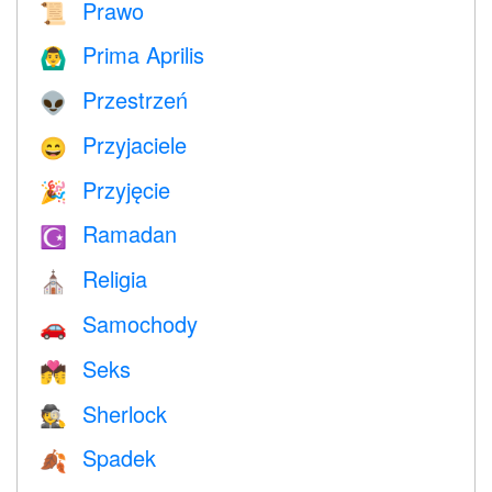
Prawo
📜
Prima Aprilis
🙆‍♂️
Przestrzeń
👽
Przyjaciele
😄
Przyjęcie
🎉
Ramadan
☪️
Religia
⛪️
Samochody
🚗
Seks
💏
Sherlock
🕵️
Spadek
🍂