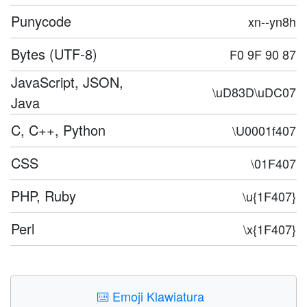
Punycode
xn--yn8h
Bytes (UTF-8)
F0 9F 90 87
JavaScript, JSON,
\uD83D\uDC07
Java
C, C++, Python
\U0001f407
CSS
\01F407
PHP, Ruby
\u{1F407}
Perl
\x{1F407}
⌨️
Emoji Klawiatura