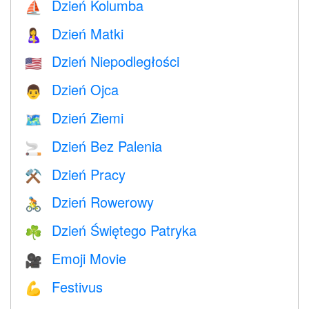
Dzień Kolumba
⛵️
Dzień Matki
🤱
Dzień Niepodległości
🇺🇸
Dzień Ojca
👨
Dzień Ziemi
🗺️
Dzień Bez Palenia
🚬
Dzień Pracy
⚒️
Dzień Rowerowy
🚴
Dzień Świętego Patryka
☘️
Emoji Movie
🎥
Festivus
💪