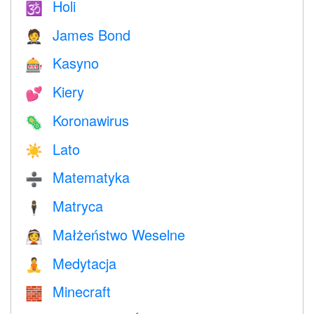
Holi
🕉
James Bond
🤵
Kasyno
🎰
Kiery
💕
Koronawirus
🦠
Lato
☀️
Matematyka
➗
Matryca
🕴️
Małżeństwo Weselne
👰
Medytacja
🧘
Minecraft
🧱