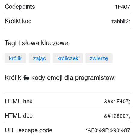
Codepoints
1F407
Krótki kod
:rabbit2:
Tagi i słowa kluczowe:
królik
zając
króliczek
zwierzę
Królik 🐇 kody emoji dla programistów:
HTML hex
&#x1F407;
HTML dec
&#128007;
URL escape code
%F0%9F%90%87