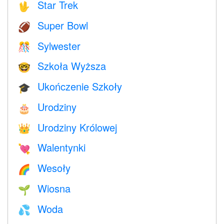
Star Trek
🖖
Super Bowl
🏈
Sylwester
🎊
Szkoła Wyższa
🤓
Ukończenie Szkoły
🎓
Urodziny
🎂
Urodziny Królowej
👑
Walentynki
💘
Wesoły
🌈
Wiosna
🌱
Woda
💦