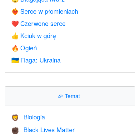
Serce w płomieniach
❤️‍🔥
Czerwone serce
❤️
Kciuk w górę
👍
Ogień
🔥
Flaga: Ukraina
🇺🇦
🎉
Temat
Biologia
🦁
Black Lives Matter
✊🏿