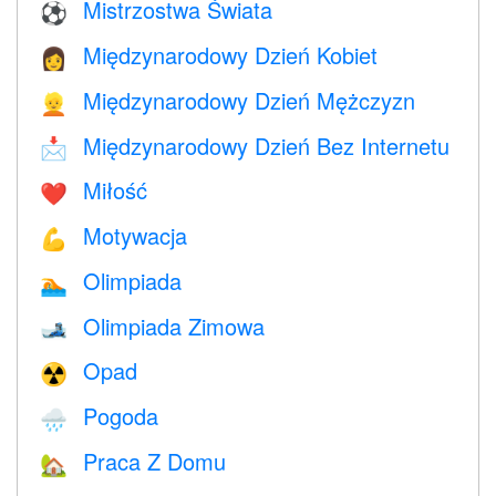
Mistrzostwa Świata
⚽
Międzynarodowy Dzień Kobiet
👩
Międzynarodowy Dzień Mężczyzn
👱
Międzynarodowy Dzień Bez Internetu
📩
Miłość
❤️️
Motywacja
💪
Olimpiada
🏊
Olimpiada Zimowa
🎿
Opad
☢️
Pogoda
🌧
Praca Z Domu
🏡