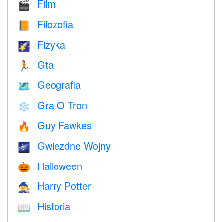
Film
🎬
Filozofia
📙
Fizyka
🌠
Gta
🏃
Geografia
🗺
Gra O Tron
❄️
Guy Fawkes
🔥
Gwiezdne Wojny
🌌
Halloween
🎃
Harry Potter
🧙
Historia
📖