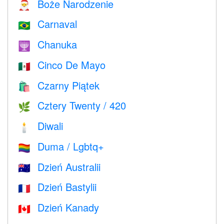
Boże Narodzenie
🎅
Carnaval
🇧🇷
Chanuka
🕎
Cinco De Mayo
🇲🇽
Czarny Piątek
🛍
Cztery Twenty / 420
🌿
Diwali
🕯
Duma / Lgbtq+
🏳️‍🌈
Dzień Australii
🇦🇺
Dzień Bastylii
🇫🇷
Dzień Kanady
🇨🇦