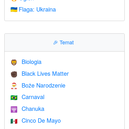
Flaga: Ukraina
🇺🇦
🎉
Temat
Biologia
🦁
Black Lives Matter
✊🏿
Boże Narodzenie
🎅
Carnaval
🇧🇷
Chanuka
🕎
Cinco De Mayo
🇲🇽