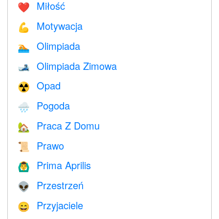
Miłość
❤️️
Motywacja
💪
Olimpiada
🏊
Olimpiada Zimowa
🎿
Opad
☢️
Pogoda
🌧
Praca Z Domu
🏡
Prawo
📜
Prima Aprilis
🙆‍♂️
Przestrzeń
👽
Przyjaciele
😄