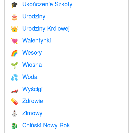
Ukończenie Szkoły
🎓
Urodziny
🎂
Urodziny Królowej
👑
Walentynki
💘
Wesoły
🌈
Wiosna
🌱
Woda
💦
Wyścigi
🏎
Zdrowie
💊
Zimowy
⛄
Chiński Nowy Rok
🐉