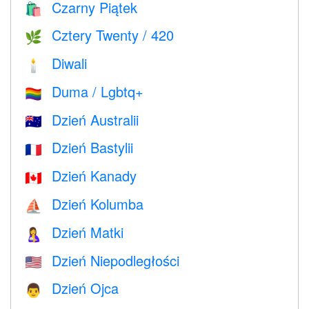
Czarny Piątek
🛍
Cztery Twenty / 420
🌿
Diwali
🕯
Duma / Lgbtq+
🏳️‍🌈
Dzień Australii
🇦🇺
Dzień Bastylii
🇫🇷
Dzień Kanady
🇨🇦
Dzień Kolumba
⛵️
Dzień Matki
🤱
Dzień Niepodległości
🇺🇸
Dzień Ojca
👨