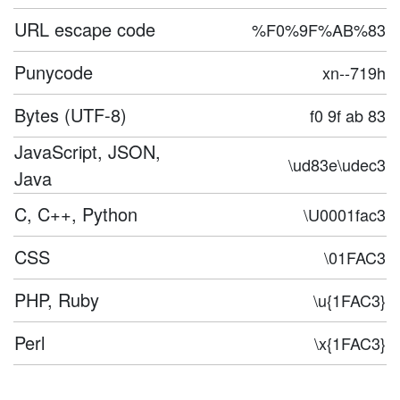
URL escape code
%F0%9F%AB%83
Punycode
xn--719h
Bytes (UTF-8)
f0 9f ab 83
JavaScript, JSON,
\ud83e\udec3
Java
C, C++, Python
\U0001fac3
CSS
\01FAC3
PHP, Ruby
\u{1FAC3}
Perl
\x{1FAC3}