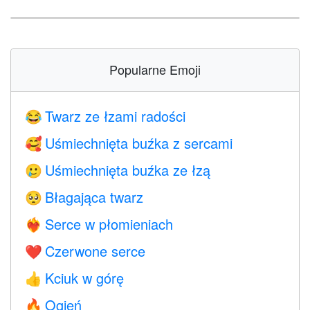
Popularne Emoji
Twarz ze łzami radości
😂
Uśmiechnięta buźka z sercami
🥰
Uśmiechnięta buźka ze łzą
🥲
Błagająca twarz
🥺
Serce w płomieniach
❤️‍🔥
Czerwone serce
❤️
Kciuk w górę
👍
Ogień
🔥