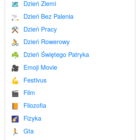
Dzień Ziemi
🗺️
Dzień Bez Palenia
🚬
Dzień Pracy
⚒️
Dzień Rowerowy
🚴
Dzień Świętego Patryka
☘️
Emoji Movie
🎥
Festivus
💪
Film
🎬
Filozofia
📙
Fizyka
🌠
Gta
🏃