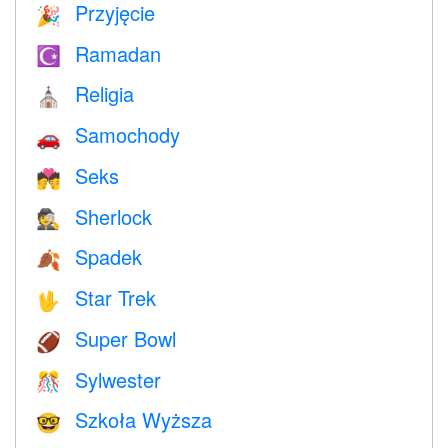
Przyjęcie
🎉
Ramadan
☪️
Religia
⛪️
Samochody
🚗
Seks
💏
Sherlock
🕵️
Spadek
🍂
Star Trek
🖖
Super Bowl
🏈
Sylwester
🎊
Szkoła Wyższa
🤓