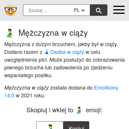
PL
Mężczyzna w ciąży
🫃
Mężczyzna z dużym brzuchem, jakby był w ciąży.
Dodano razem z
🫄 Osoba w ciąży
w celu
uwzględnienia płci. Może posłużyć do zobrazowania
piwnego brzucha lub zadowolenia po zjedzeniu
wspaniałego posiłku.
została dodana do
Emotikony
Mężczyzna w ciąży
14,0
w 2021 roku.
Skopiuj i wklej to
emoji:
🫃
Kopiuj