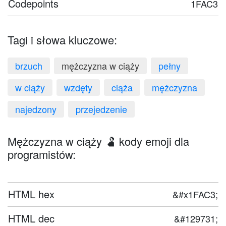
Codepoints
1FAC3
Tagi i słowa kluczowe:
brzuch
mężczyzna w ciąży
pełny
w ciąży
wzdęty
ciąża
mężczyzna
najedzony
przejedzenie
Mężczyzna w ciąży 🫃 kody emoji dla
programistów:
HTML hex
&#x1FAC3;
HTML dec
&#129731;