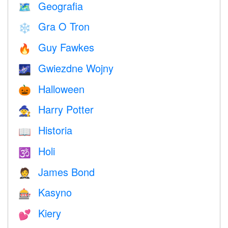
Geografia
🗺
Gra O Tron
❄️
Guy Fawkes
🔥
Gwiezdne Wojny
🌌
Halloween
🎃
Harry Potter
🧙
Historia
📖
Holi
🕉
James Bond
🤵
Kasyno
🎰
Kiery
💕