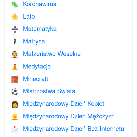
Koronawirus
🦠
Lato
☀️
Matematyka
➗
Matryca
🕴️
Małżeństwo Weselne
👰
Medytacja
🧘
Minecraft
🧱
Mistrzostwa Świata
⚽
Międzynarodowy Dzień Kobiet
👩
Międzynarodowy Dzień Mężczyzn
👱
Międzynarodowy Dzień Bez Internetu
📩