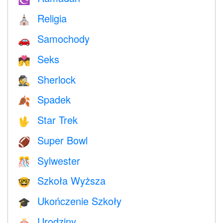
Religia
⛪️
Samochody
🚗
Seks
💏
Sherlock
🕵️
Spadek
🍂
Star Trek
🖖
Super Bowl
🏈
Sylwester
🎊
Szkoła Wyższa
🤓
Ukończenie Szkoły
🎓
Urodziny
🎂