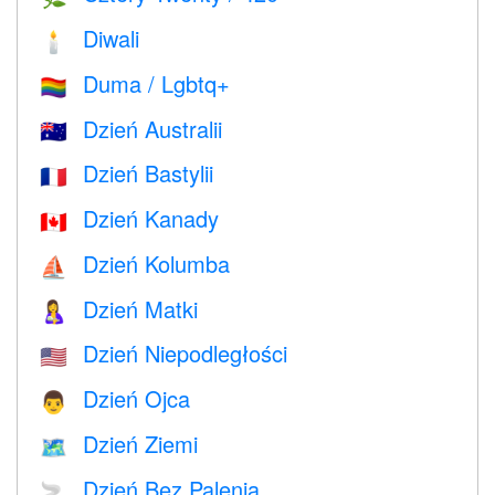
Diwali
🕯
Duma / Lgbtq+
🏳️‍🌈
Dzień Australii
🇦🇺
Dzień Bastylii
🇫🇷
Dzień Kanady
🇨🇦
Dzień Kolumba
⛵️
Dzień Matki
🤱
Dzień Niepodległości
🇺🇸
Dzień Ojca
👨
Dzień Ziemi
🗺️
Dzień Bez Palenia
🚬