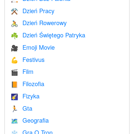
Dzień Pracy
⚒️
Dzień Rowerowy
🚴
Dzień Świętego Patryka
☘️
Emoji Movie
🎥
Festivus
💪
Film
🎬
Filozofia
📙
Fizyka
🌠
Gta
🏃
Geografia
🗺
Gra O Tron
❄️