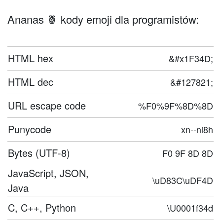
Ananas 🍍 kody emoji dla programistów:
HTML hex
&#x1F34D;
HTML dec
&#127821;
URL escape code
%F0%9F%8D%8D
Punycode
xn--ni8h
Bytes (UTF-8)
F0 9F 8D 8D
JavaScript, JSON,
\uD83C\uDF4D
Java
C, C++, Python
\U0001f34d