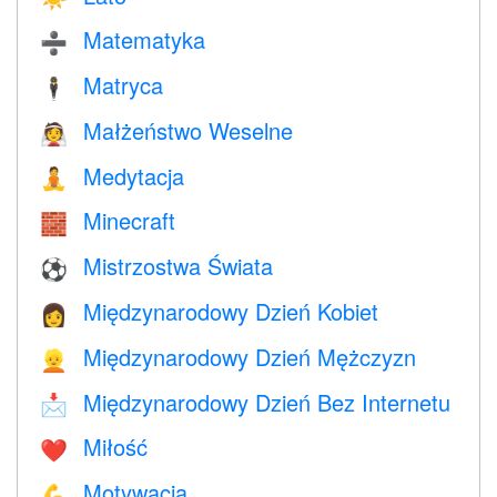
Matematyka
➗
Matryca
🕴️
Małżeństwo Weselne
👰
Medytacja
🧘
Minecraft
🧱
Mistrzostwa Świata
⚽
Międzynarodowy Dzień Kobiet
👩
Międzynarodowy Dzień Mężczyzn
👱
Międzynarodowy Dzień Bez Internetu
📩
Miłość
❤️️
Motywacja
💪