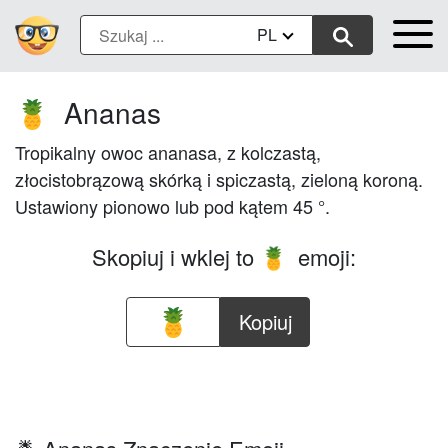
PL
Ananas
🍍
Tropikalny owoc ananasa, z kolczastą,
złocistobrązową skórką i spiczastą, zieloną koroną.
Ustawiony pionowo lub pod kątem 45 °.
Skopiuj i wklej to
emoji:
🍍
Kopiuj