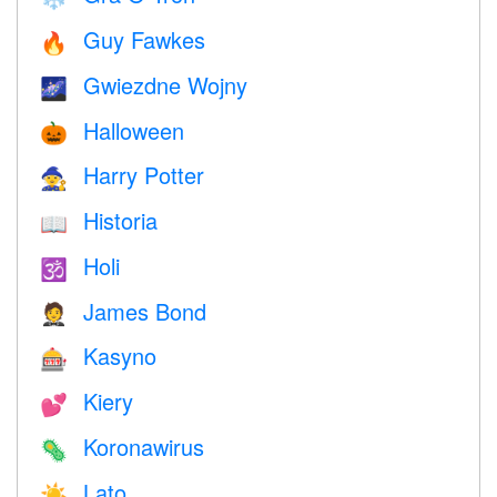
Guy Fawkes
🔥
Gwiezdne Wojny
🌌
Halloween
🎃
Harry Potter
🧙
Historia
📖
Holi
🕉
James Bond
🤵
Kasyno
🎰
Kiery
💕
Koronawirus
🦠
Lato
☀️