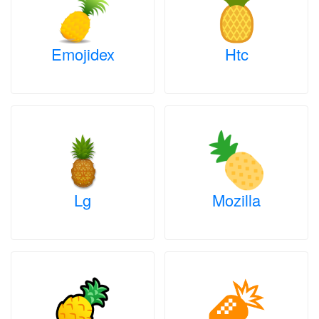
Emojidex
Htc
Lg
Mozilla