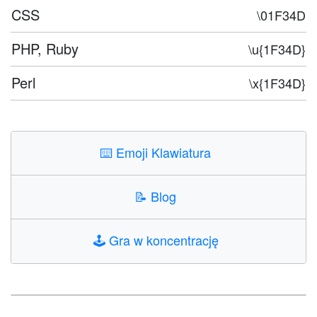
CSS
\01F34D
PHP, Ruby
\u{1F34D}
Perl
\x{1F34D}
⌨️
Emoji Klawiatura
📝
Blog
🕹️
Gra w koncentrację