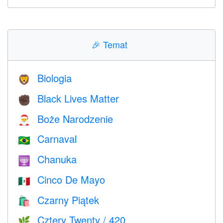
🎉
Temat
Biologia
🦁
Black Lives Matter
✊🏿
Boże Narodzenie
🎅
Carnaval
🇧🇷
Chanuka
🕎
Cinco De Mayo
🇲🇽
Czarny Piątek
🛍
Cztery Twenty / 420
🌿