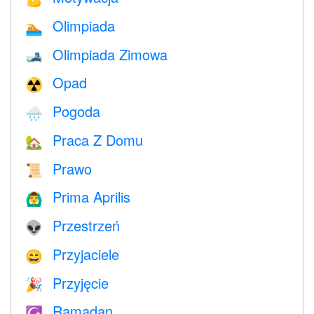
Olimpiada
🏊
Olimpiada Zimowa
🎿
Opad
☢️
Pogoda
🌧
Praca Z Domu
🏡
Prawo
📜
Prima Aprilis
🙆‍♂️
Przestrzeń
👽
Przyjaciele
😄
Przyjęcie
🎉
Ramadan
☪️