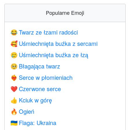
Popularne Emoji
Twarz ze łzami radości
😂
Uśmiechnięta buźka z sercami
🥰
Uśmiechnięta buźka ze łzą
🥲
Błagająca twarz
🥺
Serce w płomieniach
❤️‍🔥
Czerwone serce
❤️
Kciuk w górę
👍
Ogień
🔥
Flaga: Ukraina
🇺🇦