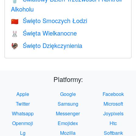
🥤
Alkoholu
Święto Smoczych Łodzi
🇨🇳
Święta Wielkanocne
🐰
Święto Dziękczynienia
🦃
Platformy:
Apple
Google
Facebook
Twitter
Samsung
Microsoft
Whatsapp
Messenger
Joypixels
Openmoji
Emojidex
Htc
Lg
Mozilla
Softbank