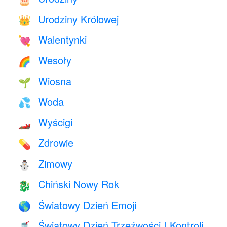
Urodziny Królowej
👑
Walentynki
💘
Wesoły
🌈
Wiosna
🌱
Woda
💦
Wyścigi
🏎
Zdrowie
💊
Zimowy
⛄
Chiński Nowy Rok
🐉
Światowy Dzień Emoji
🌎
Światowy Dzień Trzeźwości I Kontroli