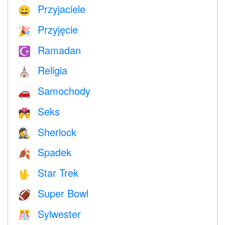
Przyjaciele
😄
Przyjęcie
🎉
Ramadan
☪️
Religia
⛪️
Samochody
🚗
Seks
💏
Sherlock
🕵️
Spadek
🍂
Star Trek
🖖
Super Bowl
🏈
Sylwester
🎊