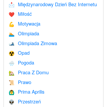
Międzynarodowy Dzień Bez Internetu
📩
Miłość
❤️️
Motywacja
💪
Olimpiada
🏊
Olimpiada Zimowa
🎿
Opad
☢️
Pogoda
🌧
Praca Z Domu
🏡
Prawo
📜
Prima Aprilis
🙆‍♂️
Przestrzeń
👽