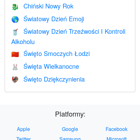
Chiński Nowy Rok
🐉
Światowy Dzień Emoji
🌎
Światowy Dzień Trzeźwości I Kontroli
🥤
Alkoholu
Święto Smoczych Łodzi
🇨🇳
Święta Wielkanocne
🐰
Święto Dziękczynienia
🦃
Platformy:
Apple
Google
Facebook
Twitter
Samsung
Microsoft