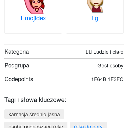
Emojidex
Lg
Kategoria
🤦‍♀️ Ludzie i ciało
Podgrupa
Gest osoby
Codepoints
1F64B 1F3FC
Tagi i słowa kluczowe:
karnacja średnio jasna
osoba podnosząca rękę
ręka do góry