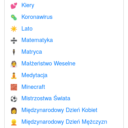
Kiery
💕
Koronawirus
🦠
Lato
☀️
Matematyka
➗
Matryca
🕴️
Małżeństwo Weselne
👰
Medytacja
🧘
Minecraft
🧱
Mistrzostwa Świata
⚽
Międzynarodowy Dzień Kobiet
👩
Międzynarodowy Dzień Mężczyzn
👱