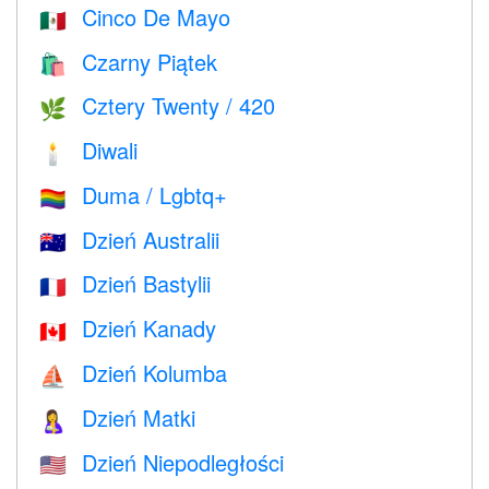
Cinco De Mayo
🇲🇽
Czarny Piątek
🛍
Cztery Twenty / 420
🌿
Diwali
🕯
Duma / Lgbtq+
🏳️‍🌈
Dzień Australii
🇦🇺
Dzień Bastylii
🇫🇷
Dzień Kanady
🇨🇦
Dzień Kolumba
⛵️
Dzień Matki
🤱
Dzień Niepodległości
🇺🇸