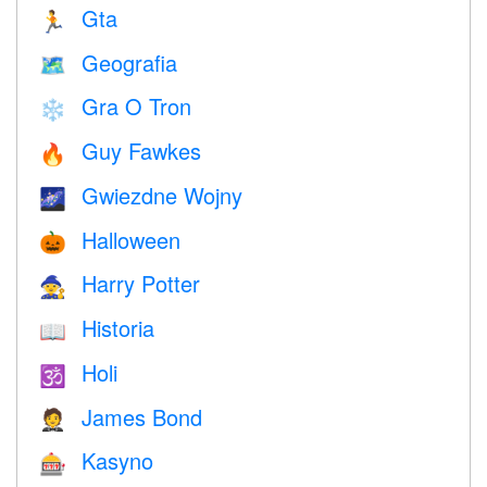
Gta
🏃
Geografia
🗺
Gra O Tron
❄️
Guy Fawkes
🔥
Gwiezdne Wojny
🌌
Halloween
🎃
Harry Potter
🧙
Historia
📖
Holi
🕉
James Bond
🤵
Kasyno
🎰