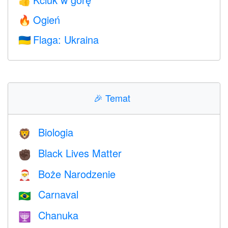
👍
Ogień
🔥
Flaga: Ukraina
🇺🇦
🎉
Temat
Biologia
🦁
Black Lives Matter
✊🏿
Boże Narodzenie
🎅
Carnaval
🇧🇷
Chanuka
🕎