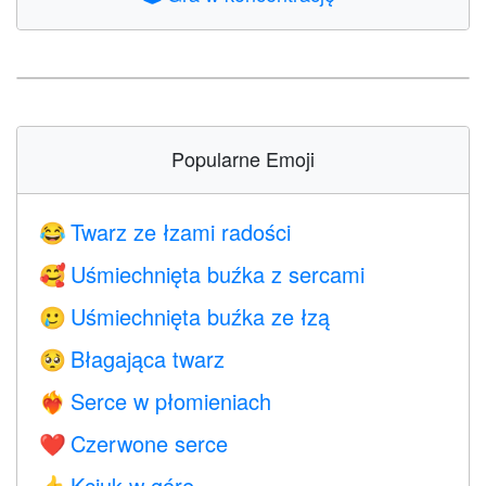
Popularne Emoji
Twarz ze łzami radości
😂
Uśmiechnięta buźka z sercami
🥰
Uśmiechnięta buźka ze łzą
🥲
Błagająca twarz
🥺
Serce w płomieniach
❤️‍🔥
Czerwone serce
❤️
Kciuk w górę