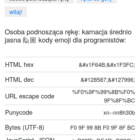
witaj!
Osoba podnosząca rękę: karnacja średnio
jasna 🙋🏼 kody emoji dla programistów:
HTML hex
&#x1F64B;&#x1F3FC;
HTML dec
&#128587;&#127996;
%F0%9F%99%8B%F0%
URL escape code
9F%8F%BC
Punycode
xn--nn8h30b
Bytes (UTF-8)
F0 9F 99 8B F0 9F 8F BC
JavaScript, JSON,