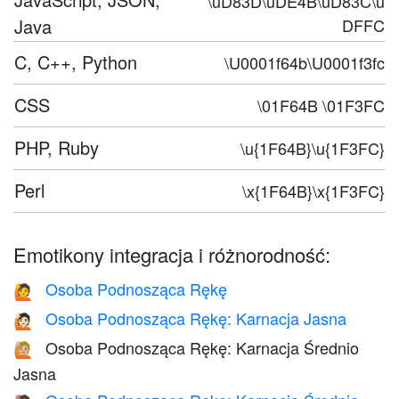
\uD83D\uDE4B\uD83C\u
Java
DFFC
C, C++, Python
\U0001f64b\U0001f3fc
CSS
\01F64B \01F3FC
PHP, Ruby
\u{1F64B}\u{1F3FC}
Perl
\x{1F64B}\x{1F3FC}
Emotikony integracja i różnorodność:
Osoba Podnosząca Rękę
🙋
Osoba Podnosząca Rękę: Karnacja Jasna
🙋🏻
Osoba Podnosząca Rękę: Karnacja Średnio
🙋🏼
Jasna