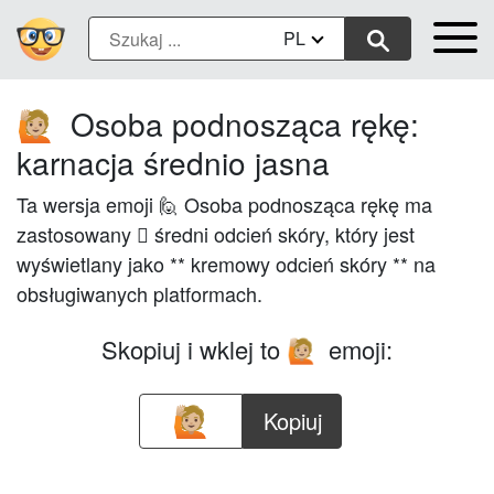
PL
Osoba podnosząca rękę:
🙋🏼
karnacja średnio jasna
Ta wersja emoji 🙋 Osoba podnosząca rękę ma
zastosowany 🏼 średni odcień skóry, który jest
wyświetlany jako ** kremowy odcień skóry ** na
obsługiwanych platformach.
Skopiuj i wklej to
emoji:
🙋🏼
Kopiuj