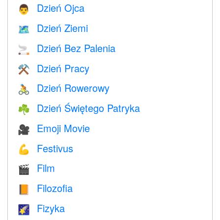
Dzień Ojca
👨
Dzień Ziemi
🗺️
Dzień Bez Palenia
🚬
Dzień Pracy
⚒️
Dzień Rowerowy
🚴
Dzień Świętego Patryka
☘️
Emoji Movie
🎥
Festivus
💪
Film
🎬
Filozofia
📙
Fizyka
🌠