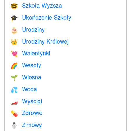
Szkoła Wyższa
🤓
Ukończenie Szkoły
🎓
Urodziny
🎂
Urodziny Królowej
👑
Walentynki
💘
Wesoły
🌈
Wiosna
🌱
Woda
💦
Wyścigi
🏎
Zdrowie
💊
Zimowy
⛄