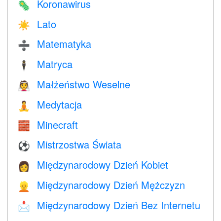
Koronawirus
🦠
Lato
☀️
Matematyka
➗
Matryca
🕴️
Małżeństwo Weselne
👰
Medytacja
🧘
Minecraft
🧱
Mistrzostwa Świata
⚽
Międzynarodowy Dzień Kobiet
👩
Międzynarodowy Dzień Mężczyzn
👱
Międzynarodowy Dzień Bez Internetu
📩