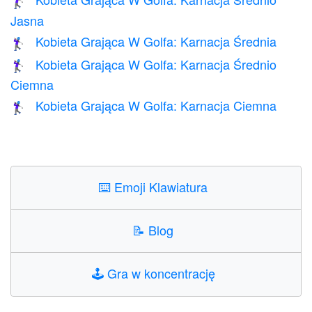
🏌🏼‍♀️
Jasna
Kobieta Grająca W Golfa: Karnacja Średnia
🏌🏽‍♀️
Kobieta Grająca W Golfa: Karnacja Średnio
🏌🏾‍♀️
Ciemna
Kobieta Grająca W Golfa: Karnacja Ciemna
🏌🏿‍♀️
⌨️
Emoji Klawiatura
📝
Blog
🕹️
Gra w koncentrację