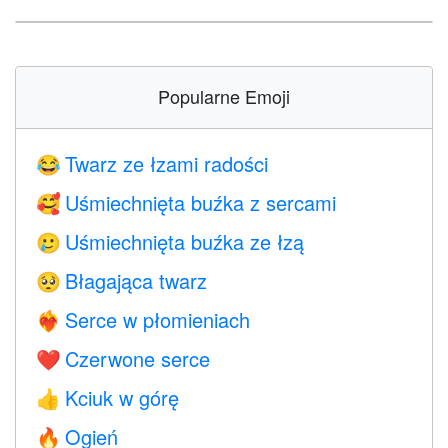
Popularne Emoji
Twarz ze łzami radości
😂
Uśmiechnięta buźka z sercami
🥰
Uśmiechnięta buźka ze łzą
🥲
Błagająca twarz
🥺
Serce w płomieniach
❤️‍🔥
Czerwone serce
❤️
Kciuk w górę
👍
Ogień
🔥