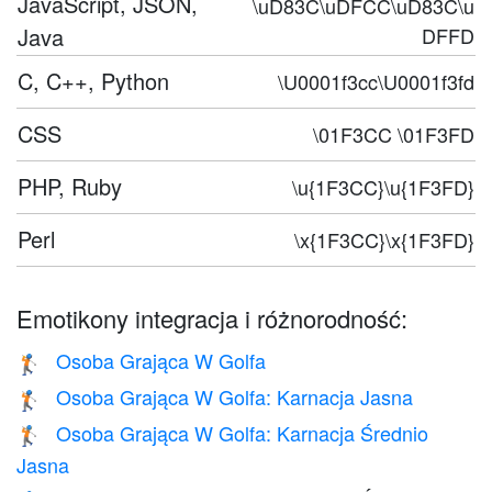
JavaScript, JSON,
\uD83C\uDFCC\uD83C\u
Java
DFFD
C, C++, Python
\U0001f3cc\U0001f3fd
CSS
\01F3CC \01F3FD
PHP, Ruby
\u{1F3CC}\u{1F3FD}
Perl
\x{1F3CC}\x{1F3FD}
Emotikony integracja i różnorodność:
Osoba Grająca W Golfa
🏌️
Osoba Grająca W Golfa: Karnacja Jasna
🏌🏻
Osoba Grająca W Golfa: Karnacja Średnio
🏌🏼
Jasna