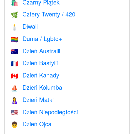
Czarny Piątek
🛍
Cztery Twenty / 420
🌿
Diwali
🕯
Duma / Lgbtq+
🏳️‍🌈
Dzień Australii
🇦🇺
Dzień Bastylii
🇫🇷
Dzień Kanady
🇨🇦
Dzień Kolumba
⛵️
Dzień Matki
🤱
Dzień Niepodległości
🇺🇸
Dzień Ojca
👨