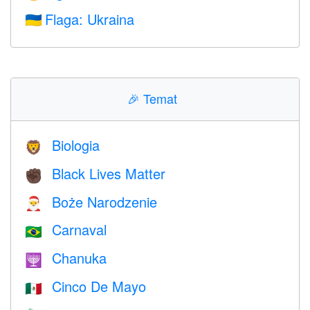
Flaga: Ukraina
🇺🇦
🎉
Temat
Biologia
🦁
Black Lives Matter
✊🏿
Boże Narodzenie
🎅
Carnaval
🇧🇷
Chanuka
🕎
Cinco De Mayo
🇲🇽