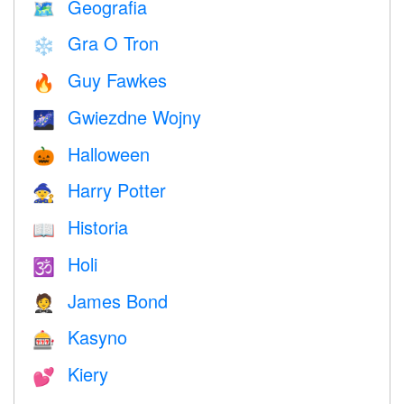
Geografia
🗺
Gra O Tron
❄️
Guy Fawkes
🔥
Gwiezdne Wojny
🌌
Halloween
🎃
Harry Potter
🧙
Historia
📖
Holi
🕉
James Bond
🤵
Kasyno
🎰
Kiery
💕