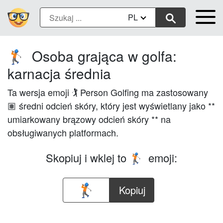
PL
Osoba grająca w golfa:
🏌🏽
karnacja średnia
Ta wersja emoji 🏌️ Person Golfing ma zastosowany
🏽 średni odcień skóry, który jest wyświetlany jako **
umiarkowany brązowy odcień skóry ** na
obsługiwanych platformach.
Skopiuj i wklej to
emoji:
🏌🏽
Kopiuj