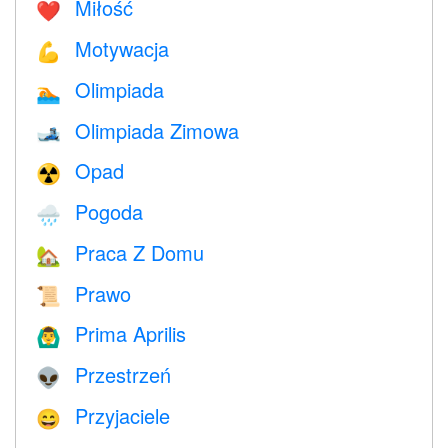
Miłość
❤️️
Motywacja
💪
Olimpiada
🏊
Olimpiada Zimowa
🎿
Opad
☢️
Pogoda
🌧
Praca Z Domu
🏡
Prawo
📜
Prima Aprilis
🙆‍♂️
Przestrzeń
👽
Przyjaciele
😄