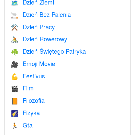
Dzień Ziemi
🗺️
Dzień Bez Palenia
🚬
Dzień Pracy
⚒️
Dzień Rowerowy
🚴
Dzień Świętego Patryka
☘️
Emoji Movie
🎥
Festivus
💪
Film
🎬
Filozofia
📙
Fizyka
🌠
Gta
🏃