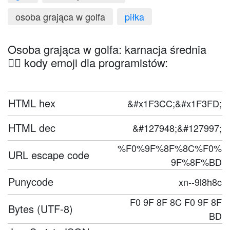
osoba grająca w golfa
piłka
Osoba grająca w golfa: karnacja średnia
🏌🏽 kody emoji dla programistów:
HTML hex
&#x1F3CC;&#x1F3FD;
HTML dec
&#127948;&#127997;
%F0%9F%8F%8C%F0%
URL escape code
9F%8F%BD
Punycode
xn--9l8h8c
F0 9F 8F 8C F0 9F 8F
Bytes (UTF-8)
BD