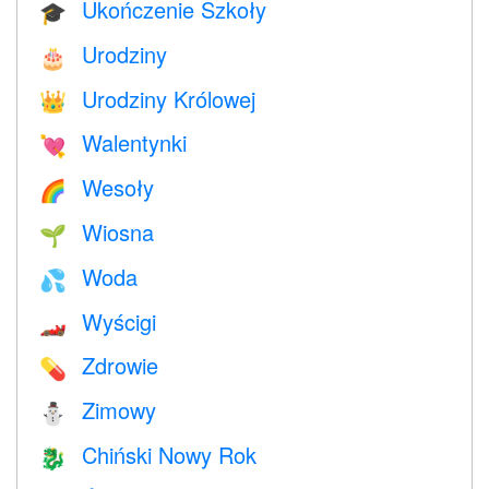
Ukończenie Szkoły
🎓
Urodziny
🎂
Urodziny Królowej
👑
Walentynki
💘
Wesoły
🌈
Wiosna
🌱
Woda
💦
Wyścigi
🏎
Zdrowie
💊
Zimowy
⛄
Chiński Nowy Rok
🐉