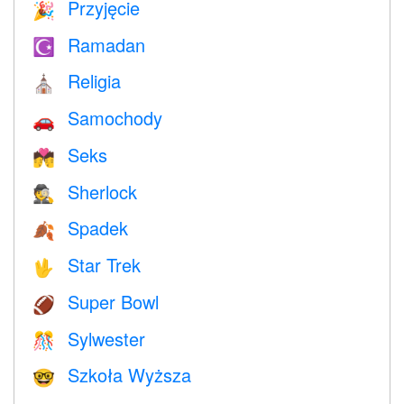
Przyjęcie
🎉
Ramadan
☪️
Religia
⛪️
Samochody
🚗
Seks
💏
Sherlock
🕵️
Spadek
🍂
Star Trek
🖖
Super Bowl
🏈
Sylwester
🎊
Szkoła Wyższa
🤓