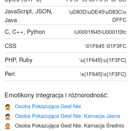
JavaScript, JSON,
\uD83D\uDE45\uD83C\u
Java
DFFC
C, C++, Python
\U0001f645\U0001f3fc
CSS
\01F645 \01F3FC
PHP, Ruby
\u{1F645}\u{1F3FC}
Perl
\x{1F645}\x{1F3FC}
Emotikony integracja i różnorodność:
Osoba Pokazująca Gest Nie
🙅
Osoba Pokazująca Gest Nie: Karnacja Jasna
🙅🏻
Osoba Pokazująca Gest Nie: Karnacja Średnio
🙅🏼