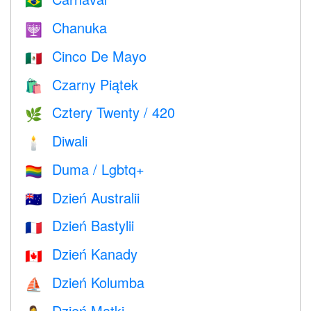
🇧🇷
Chanuka
🕎
Cinco De Mayo
🇲🇽
Czarny Piątek
🛍
Cztery Twenty / 420
🌿
Diwali
🕯
Duma / Lgbtq+
🏳️‍🌈
Dzień Australii
🇦🇺
Dzień Bastylii
🇫🇷
Dzień Kanady
🇨🇦
Dzień Kolumba
⛵️
Dzień Matki