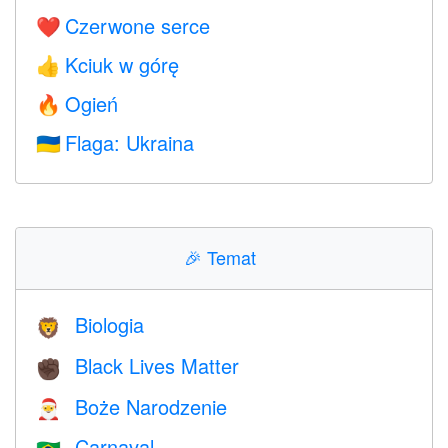
Czerwone serce
❤️
Kciuk w górę
👍
Ogień
🔥
Flaga: Ukraina
🇺🇦
🎉
Temat
Biologia
🦁
Black Lives Matter
✊🏿
Boże Narodzenie
🎅
Carnaval