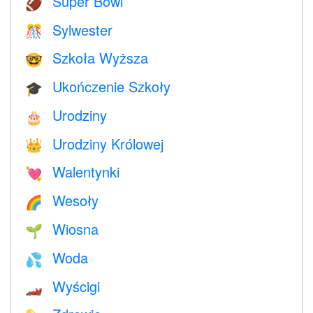
Super Bowl
🏈
Sylwester
🎊
Szkoła Wyższa
🤓
Ukończenie Szkoły
🎓
Urodziny
🎂
Urodziny Królowej
👑
Walentynki
💘
Wesoły
🌈
Wiosna
🌱
Woda
💦
Wyścigi
🏎