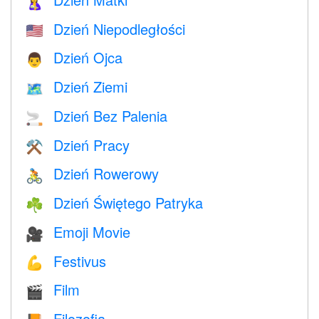
🤱
Dzień Niepodległości
🇺🇸
Dzień Ojca
👨
Dzień Ziemi
🗺️
Dzień Bez Palenia
🚬
Dzień Pracy
⚒️
Dzień Rowerowy
🚴
Dzień Świętego Patryka
☘️
Emoji Movie
🎥
Festivus
💪
Film
🎬
Filozofia