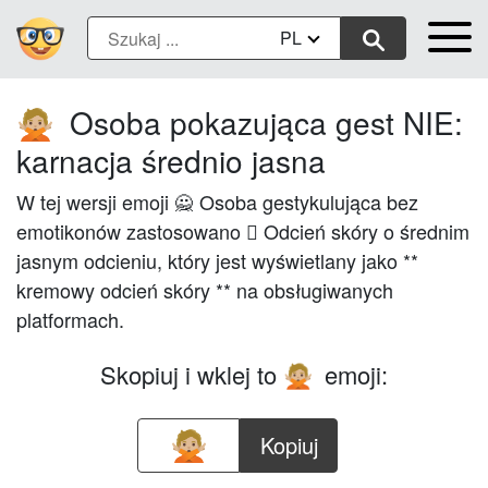
PL
Osoba pokazująca gest NIE:
🙅🏼
karnacja średnio jasna
W tej wersji emoji 🙅 Osoba gestykulująca bez
emotikonów zastosowano 🏼 Odcień skóry o średnim
jasnym odcieniu, który jest wyświetlany jako **
kremowy odcień skóry ** na obsługiwanych
platformach.
Skopiuj i wklej to
emoji:
🙅🏼
Kopiuj