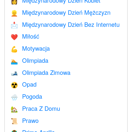
Międzynarodowy Dzień Kobiet
👩
Międzynarodowy Dzień Mężczyzn
👱
Międzynarodowy Dzień Bez Internetu
📩
Miłość
❤️️
Motywacja
💪
Olimpiada
🏊
Olimpiada Zimowa
🎿
Opad
☢️
Pogoda
🌧
Praca Z Domu
🏡
Prawo
📜