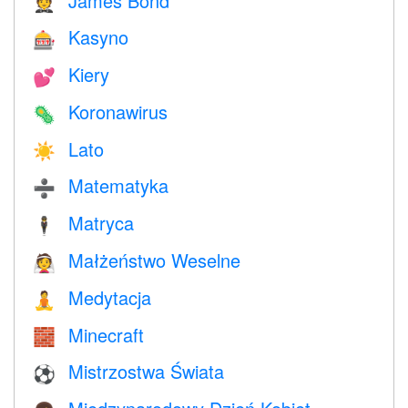
James Bond
🤵
Kasyno
🎰
Kiery
💕
Koronawirus
🦠
Lato
☀️
Matematyka
➗
Matryca
🕴️
Małżeństwo Weselne
👰
Medytacja
🧘
Minecraft
🧱
Mistrzostwa Świata
⚽