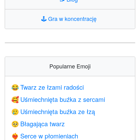
🕹️
Gra w koncentrację
Popularne Emoji
Twarz ze łzami radości
😂
Uśmiechnięta buźka z sercami
🥰
Uśmiechnięta buźka ze łzą
🥲
Błagająca twarz
🥺
Serce w płomieniach
❤️‍🔥