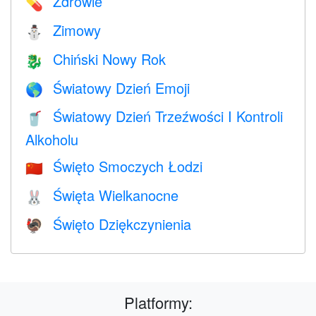
Zdrowie
💊
Zimowy
⛄
Chiński Nowy Rok
🐉
Światowy Dzień Emoji
🌎
Światowy Dzień Trzeźwości I Kontroli
🥤
Alkoholu
Święto Smoczych Łodzi
🇨🇳
Święta Wielkanocne
🐰
Święto Dziękczynienia
🦃
Platformy: