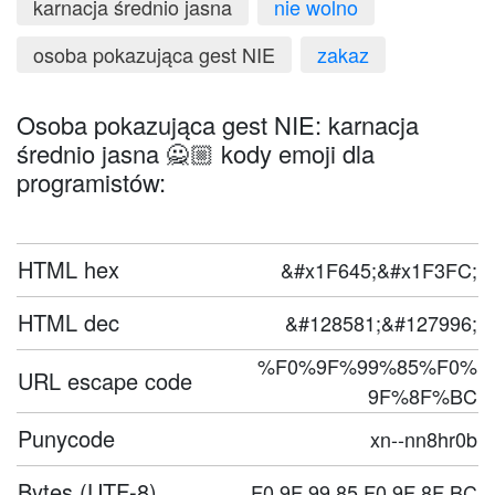
karnacja średnio jasna
nie wolno
osoba pokazująca gest NIE
zakaz
Osoba pokazująca gest NIE: karnacja
średnio jasna 🙅🏼 kody emoji dla
programistów:
HTML hex
&#x1F645;&#x1F3FC;
HTML dec
&#128581;&#127996;
%F0%9F%99%85%F0%
URL escape code
9F%8F%BC
Punycode
xn--nn8hr0b
Bytes (UTF-8)
F0 9F 99 85 F0 9F 8F BC