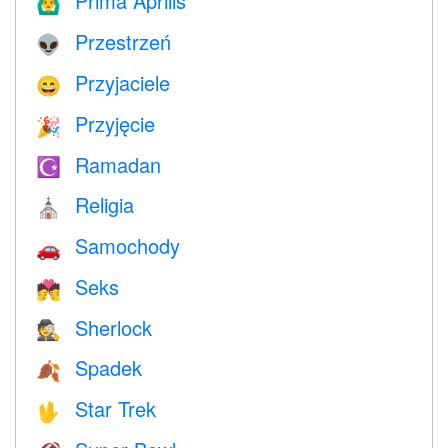
Prima Aprilis
🙆‍♂️
Przestrzeń
👽
Przyjaciele
😄
Przyjęcie
🎉
Ramadan
☪️
Religia
⛪️
Samochody
🚗
Seks
💏
Sherlock
🕵️
Spadek
🍂
Star Trek
🖖