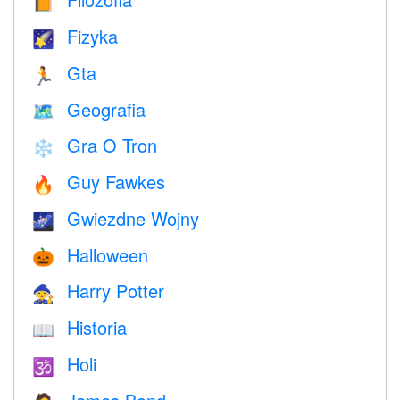
📙
Fizyka
🌠
Gta
🏃
Geografia
🗺
Gra O Tron
❄️
Guy Fawkes
🔥
Gwiezdne Wojny
🌌
Halloween
🎃
Harry Potter
🧙
Historia
📖
Holi
🕉