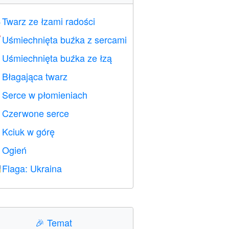
Twarz ze łzami radości

Uśmiechnięta buźka z sercami

Uśmiechnięta buźka ze łzą

Błagająca twarz

Serce w płomieniach

Czerwone serce
️
Kciuk w górę

Ogień

Flaga: Ukraina

🎉
Temat