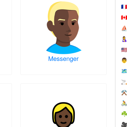
🇫
🇨
⛵

🇺
Messenger

🗺

⚒

☘
