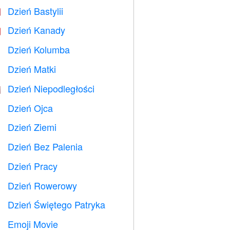
Dzień Bastylii

Dzień Kanady

Dzień Kolumba
️
Dzień Matki

Dzień Niepodległości

Dzień Ojca

Dzień Ziemi
️
Dzień Bez Palenia

Dzień Pracy
️
Dzień Rowerowy

Dzień Świętego Patryka
️
Emoji Movie
