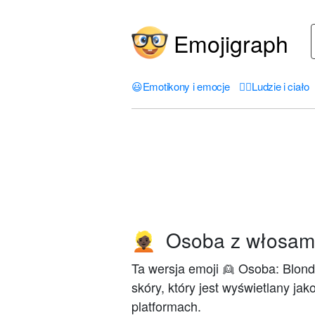
Emojigraph
😃
Emotikony i emocje
🤦‍♀️
Ludzie i ciało
Osoba z włosami
👱🏿
Ta wersja emoji 👱 Osoba: Blon
skóry, który jest wyświetlany ja
platformach.