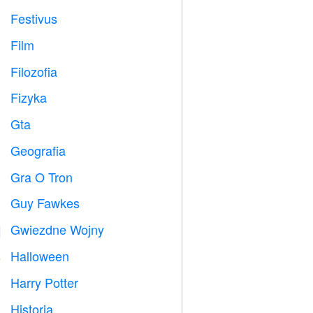
Festivus

Film

Filozofia

Fizyka

Gta

Geografia

Gra O Tron
️
Guy Fawkes

Gwiezdne Wojny

Halloween

Harry Potter

Historia
