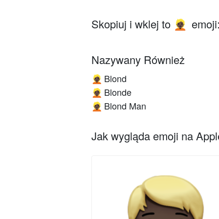
Skopiuj i wklej to
emoji
👱🏿
Nazywany Również
Blond
👱🏿
Blonde
👱🏿
Blond Man
👱🏿
Jak wygląda emoji na Apple