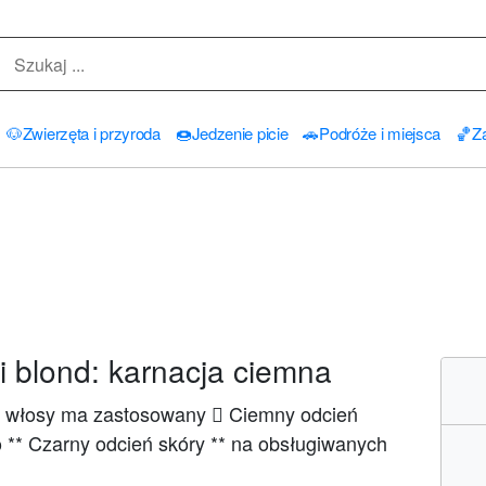
🐶
Zwierzęta i przyroda
🍩
Jedzenie picie
🚗
Podróże i miejsca
🏀
Za
 blond: karnacja ciemna
d włosy ma zastosowany 🏿 Ciemny odcień
ko ** Czarny odcień skóry ** na obsługiwanych