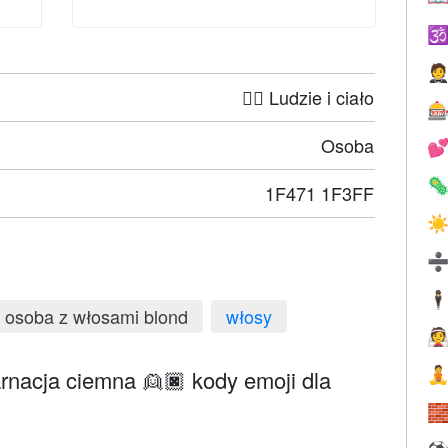


🤦‍♀️ Ludzie i ciało

Osoba


1F471 1F3FF
☀
🕴
osoba z włosami blond
włosy

rnacja ciemna 👱🏿 kody emoji dla

