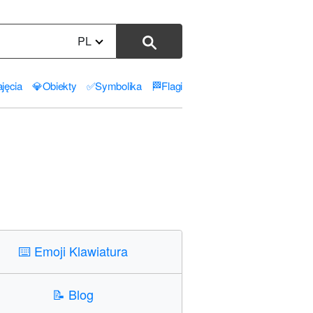
PL
jęcia
💎
Obiekty
✅
Symbolika
🏁
Flagi
⌨️
Emoji Klawiatura
📝
Blog