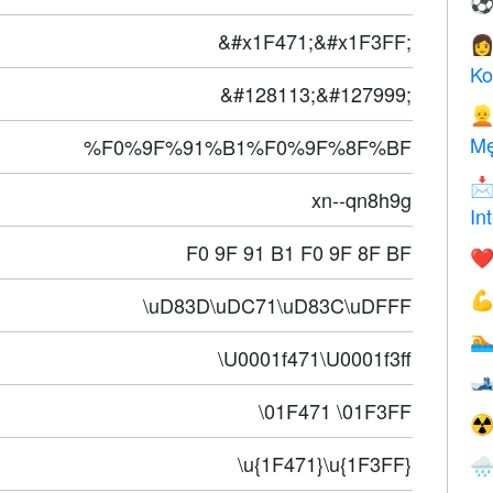
&#x1F471;&#x1F3FF;

Ko
&#128113;&#127999;

Mę
%F0%9F%91%B1%F0%9F%8F%BF

xn--qn8h9g
In
F0 9F 91 B1 F0 9F 8F BF
❤️

\uD83D\uDC71\uD83C\uDFFF

\U0001f471\U0001f3ff

\01F471 \01F3FF
☢
\u{1F471}\u{1F3FF}
