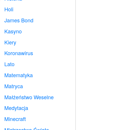
Holi

James Bond

Kasyno

Kiery

Koronawirus

Lato
️
Matematyka
➗
Matryca
️
Małżeństwo Weselne

Medytacja

Minecraft

Mistrzostwa Świata