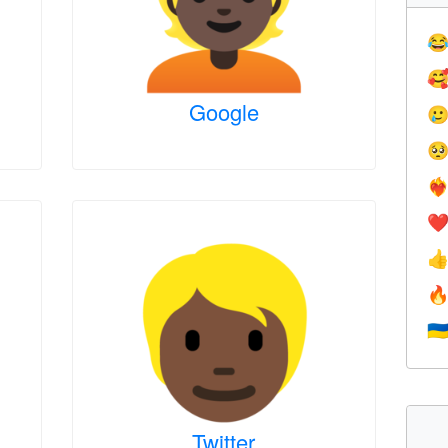


Google


❤️‍
❤


🇺
Twitter