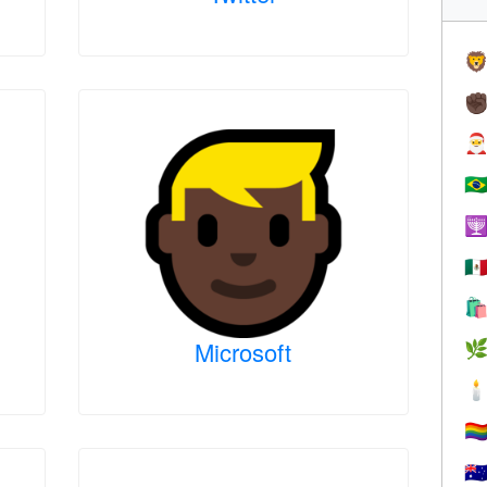

✊

🇧

🇲

Microsoft


🏳️‍
🇦