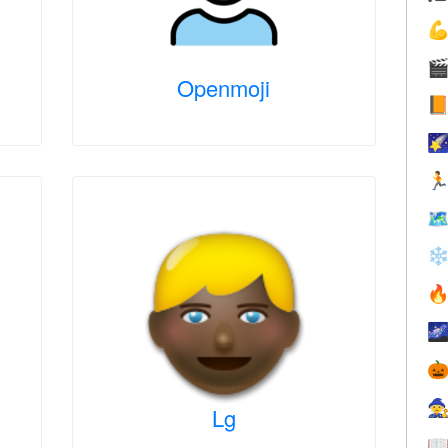


Openmoji




❄




Lg
