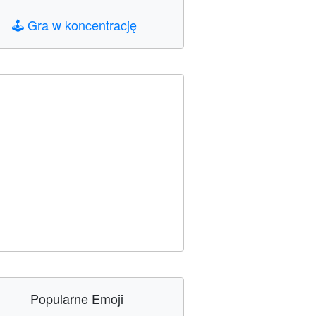
🕹️
Gra w koncentrację
Popularne Emoji