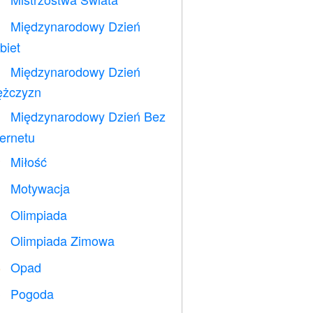
⚽
Międzynarodowy Dzień

biet
Międzynarodowy Dzień

żczyzn
Międzynarodowy Dzień Bez

ternetu
Miłość
️
Motywacja

Olimpiada

Olimpiada Zimowa

Opad
️
Pogoda
