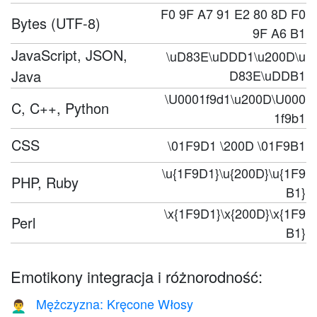
F0 9F A7 91 E2 80 8D F0
Bytes (UTF-8)
9F A6 B1
JavaScript, JSON,
\uD83E\uDDD1\u200D\u
Java
D83E\uDDB1
\U0001f9d1\u200D\U000
C, C++, Python
1f9b1
CSS
\01F9D1 \200D \01F9B1
\u{1F9D1}\u{200D}\u{1F9
PHP, Ruby
B1}
\x{1F9D1}\x{200D}\x{1F9
Perl
B1}
Emotikony integracja i różnorodność:
Mężczyzna: Kręcone Włosy
👨‍🦱