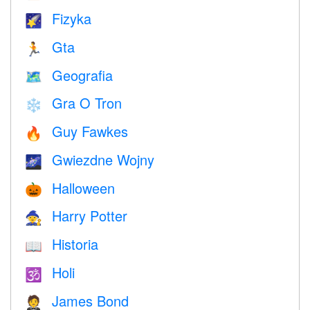
Fizyka
🌠
Gta
🏃
Geografia
🗺
Gra O Tron
❄️
Guy Fawkes
🔥
Gwiezdne Wojny
🌌
Halloween
🎃
Harry Potter
🧙
Historia
📖
Holi
🕉
James Bond
🤵