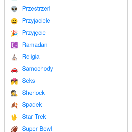
Przestrzeń
👽
Przyjaciele
😄
Przyjęcie
🎉
Ramadan
☪️
Religia
⛪️
Samochody
🚗
Seks
💏
Sherlock
🕵️
Spadek
🍂
Star Trek
🖖
Super Bowl
🏈