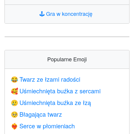
🕹️
Gra w koncentrację
Popularne Emoji
Twarz ze łzami radości
😂
Uśmiechnięta buźka z sercami
🥰
Uśmiechnięta buźka ze łzą
🥲
Błagająca twarz
🥺
Serce w płomieniach
❤️‍🔥