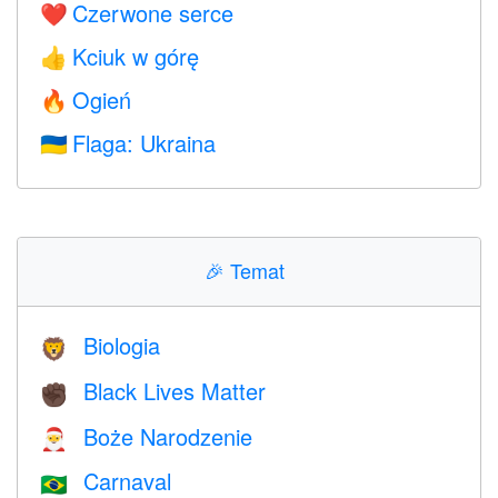
Czerwone serce
❤️
Kciuk w górę
👍
Ogień
🔥
Flaga: Ukraina
🇺🇦
🎉
Temat
Biologia
🦁
Black Lives Matter
✊🏿
Boże Narodzenie
🎅
Carnaval
🇧🇷