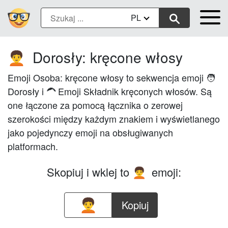
PL
Dorosły: kręcone włosy
🧑‍🦱
Emoji Osoba: kręcone włosy to sekwencja emoji 🧑
Dorosły i 🦱 Emoji Składnik kręconych włosów. Są
one łączone za pomocą łącznika o zerowej
szerokości między każdym znakiem i wyświetlanego
jako pojedynczy emoji na obsługiwanych
platformach.
Skopiuj i wklej to
emoji:
🧑‍🦱
Kopiuj