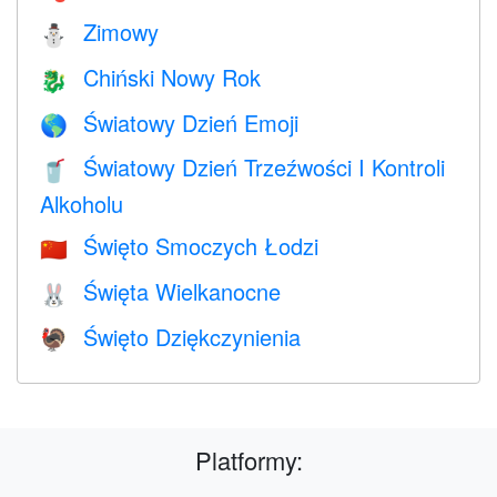
Zimowy
⛄
Chiński Nowy Rok
🐉
Światowy Dzień Emoji
🌎
Światowy Dzień Trzeźwości I Kontroli
🥤
Alkoholu
Święto Smoczych Łodzi
🇨🇳
Święta Wielkanocne
🐰
Święto Dziękczynienia
🦃
Platformy: