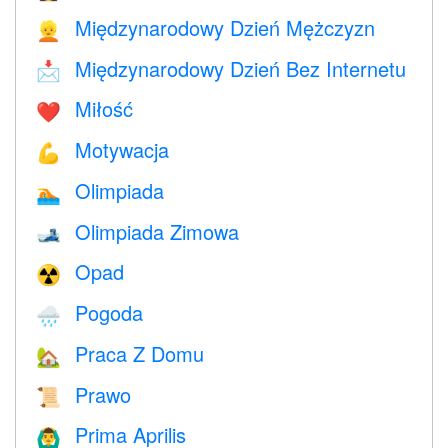
Międzynarodowy Dzień Mężczyzn
👱
Międzynarodowy Dzień Bez Internetu
📩
Miłość
❤️️
Motywacja
💪
Olimpiada
🏊
Olimpiada Zimowa
🎿
Opad
☢️
Pogoda
🌧
Praca Z Domu
🏡
Prawo
📜
Prima Aprilis
🙆‍♂️