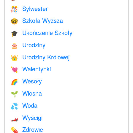
Sylwester
🎊
Szkoła Wyższa
🤓
Ukończenie Szkoły
🎓
Urodziny
🎂
Urodziny Królowej
👑
Walentynki
💘
Wesoły
🌈
Wiosna
🌱
Woda
💦
Wyścigi
🏎
Zdrowie
💊