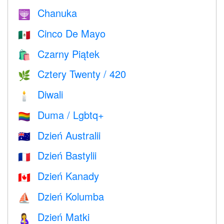
Chanuka
🕎
Cinco De Mayo
🇲🇽
Czarny Piątek
🛍
Cztery Twenty / 420
🌿
Diwali
🕯
Duma / Lgbtq+
🏳️‍🌈
Dzień Australii
🇦🇺
Dzień Bastylii
🇫🇷
Dzień Kanady
🇨🇦
Dzień Kolumba
⛵️
Dzień Matki
🤱