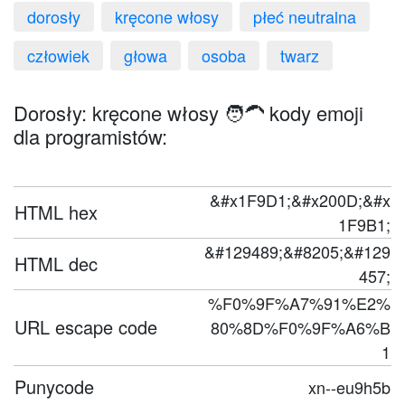
dorosły
kręcone włosy
płeć neutralna
człowiek
głowa
osoba
twarz
Dorosły: kręcone włosy 🧑‍🦱 kody emoji
dla programistów:
&#x1F9D1;&#x200D;&#x
HTML hex
1F9B1;
&#129489;&#8205;&#129
HTML dec
457;
%F0%9F%A7%91%E2%
URL escape code
80%8D%F0%9F%A6%B
1
Punycode
xn--eu9h5b