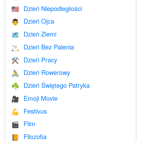
Dzień Niepodległości
🇺🇸
Dzień Ojca
👨
Dzień Ziemi
🗺️
Dzień Bez Palenia
🚬
Dzień Pracy
⚒️
Dzień Rowerowy
🚴
Dzień Świętego Patryka
☘️
Emoji Movie
🎥
Festivus
💪
Film
🎬
Filozofia
📙