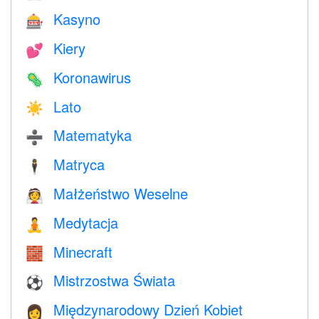
Kasyno
🎰
Kiery
💕
Koronawirus
🦠
Lato
☀️
Matematyka
➗
Matryca
🕴️
Małżeństwo Weselne
👰
Medytacja
🧘
Minecraft
🧱
Mistrzostwa Świata
⚽
Międzynarodowy Dzień Kobiet
👩