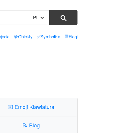
PL
jęcia
💎
Obiekty
✅
Symbolika
🏁
Flagi
⌨️
Emoji Klawiatura
📝
Blog