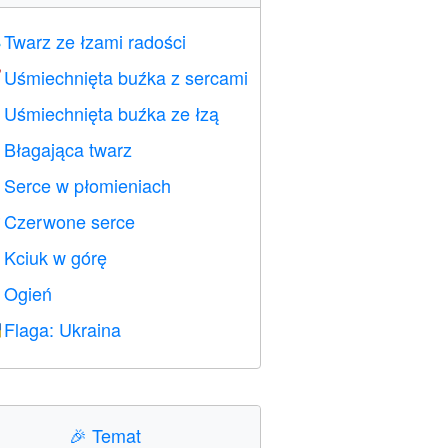
Twarz ze łzami radości

Uśmiechnięta buźka z sercami

Uśmiechnięta buźka ze łzą

Błagająca twarz

Serce w płomieniach

Czerwone serce
️
Kciuk w górę

Ogień

Flaga: Ukraina

🎉
Temat