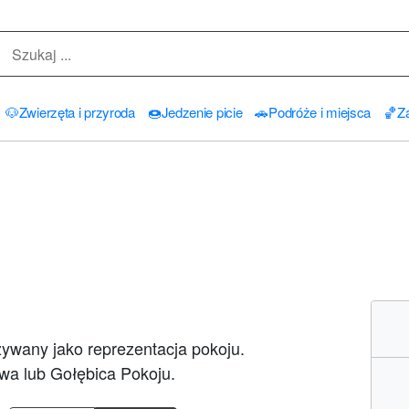
🐶
Zwierzęta i przyroda
🍩
Jedzenie picie
🚗
Podróże i miejsca
🏀
Za
ywany jako reprezentacja pokoju.
wa lub Gołębica Pokoju.