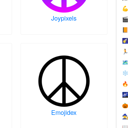

Joypixels





❄



Emojidex

