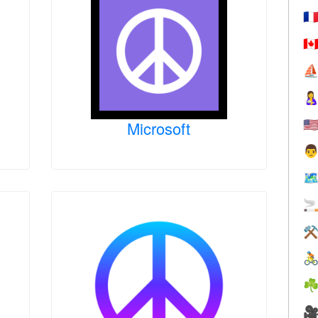
🇫
🇨
⛵

🇺
Microsoft

🗺

⚒

☘
