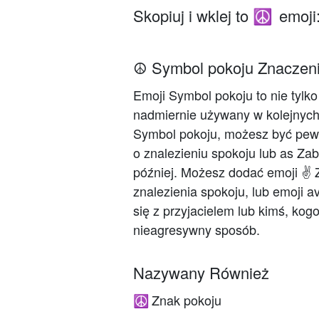
Skopiuj i wklej to
emoji
☮️
☮️ Symbol pokoju Znaczen
Emoji Symbol pokoju to nie tylko 
nadmiernie używany w kolejnyc
Symbol pokoju, możesz być pewie
o znalezieniu spokoju lub as Z
później. Możesz dodać emoji ✌️
znalezienia spokoju, lub emoji a
się z przyjacielem lub kimś, kog
nieagresywny sposób.
Nazywany Również
Znak pokoju
☮️