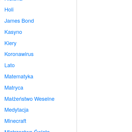
Holi

James Bond

Kasyno

Kiery

Koronawirus

Lato
️
Matematyka
➗
Matryca
️
Małżeństwo Weselne

Medytacja

Minecraft

Mistrzostwa Świata