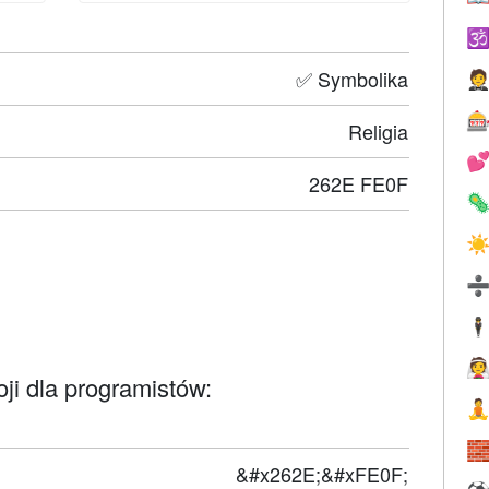

✅ Symbolika


Religia

262E FE0F

☀
🕴

ji dla programistów:


&#x262E;&#xFE0F;