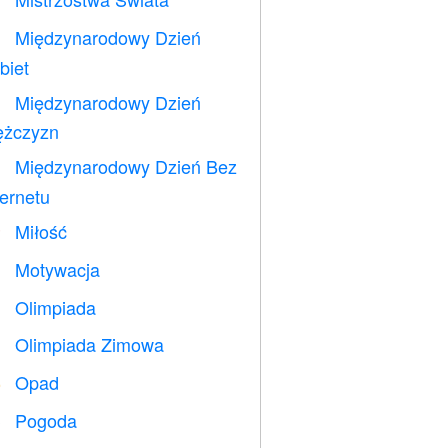
⚽
Międzynarodowy Dzień

biet
Międzynarodowy Dzień

żczyzn
Międzynarodowy Dzień Bez

ternetu
Miłość
️
Motywacja

Olimpiada

Olimpiada Zimowa

Opad
️
Pogoda
