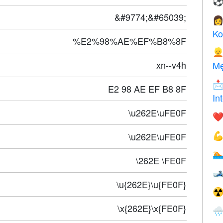
&#9774;&#65039;

Ko
%E2%98%AE%EF%B8%8F

xn--v4h
Mę

E2 98 AE EF B8 8F
In
\u262E\uFE0F
❤️
\u262E\uFE0F


\262E \FE0F

\u{262E}\u{FE0F}
☢
\x{262E}\x{FE0F}
