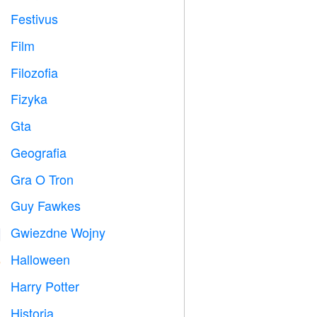
Festivus

Film

Filozofia

Fizyka

Gta

Geografia

Gra O Tron
️
Guy Fawkes

Gwiezdne Wojny

Halloween

Harry Potter

Historia
