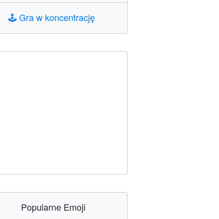
🕹️
Gra w koncentrację
Popularne Emoji