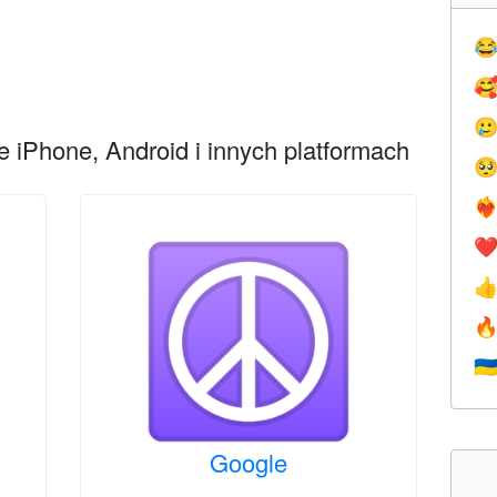



 iPhone, Android i innych platformach

❤️‍
❤


🇺
Google