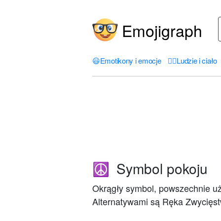
Emojigraph
😃
Emotikony i emocje
🤦‍♀️
Ludzie i ciało
Symbol pokoju
☮️
Okrągły symbol, powszechnie uż
Alternatywami są Ręka Zwycięst