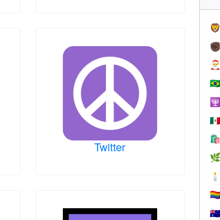

✊

🇧

🇲

Twitter


🏳️‍
🇦