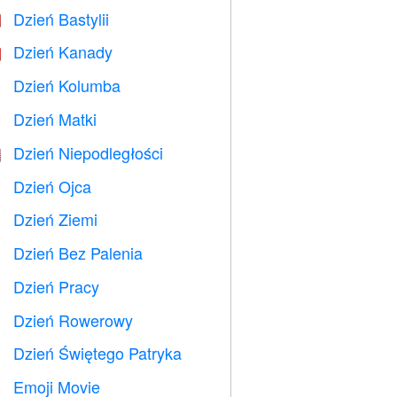
Dzień Bastylii

Dzień Kanady

Dzień Kolumba
️
Dzień Matki

Dzień Niepodległości

Dzień Ojca

Dzień Ziemi
️
Dzień Bez Palenia

Dzień Pracy
️
Dzień Rowerowy

Dzień Świętego Patryka
️
Emoji Movie
