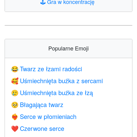
🕹️
Gra w koncentrację
Popularne Emoji
Twarz ze łzami radości
😂
Uśmiechnięta buźka z sercami
🥰
Uśmiechnięta buźka ze łzą
🥲
Błagająca twarz
🥺
Serce w płomieniach
❤️‍🔥
Czerwone serce
❤️