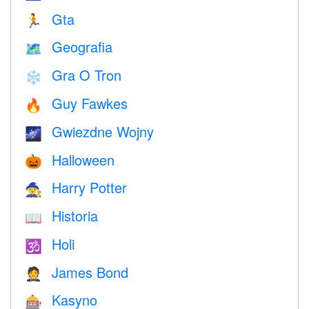
Gta
🏃
Geografia
🗺
Gra O Tron
❄️
Guy Fawkes
🔥
Gwiezdne Wojny
🌌
Halloween
🎃
Harry Potter
🧙
Historia
📖
Holi
🕉
James Bond
🤵
Kasyno
🎰