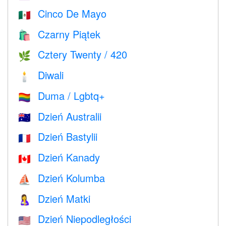
Cinco De Mayo
🇲🇽
Czarny Piątek
🛍
Cztery Twenty / 420
🌿
Diwali
🕯
Duma / Lgbtq+
🏳️‍🌈
Dzień Australii
🇦🇺
Dzień Bastylii
🇫🇷
Dzień Kanady
🇨🇦
Dzień Kolumba
⛵️
Dzień Matki
🤱
Dzień Niepodległości
🇺🇸