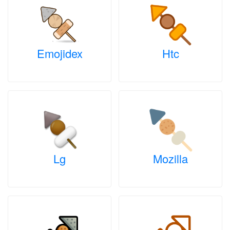
Emojidex
Htc
Lg
Mozilla