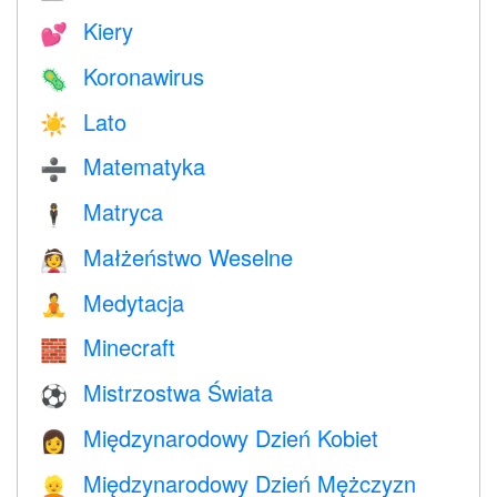
Kiery
💕
Koronawirus
🦠
Lato
☀️
Matematyka
➗
Matryca
🕴️
Małżeństwo Weselne
👰
Medytacja
🧘
Minecraft
🧱
Mistrzostwa Świata
⚽
Międzynarodowy Dzień Kobiet
👩
Międzynarodowy Dzień Mężczyzn
👱