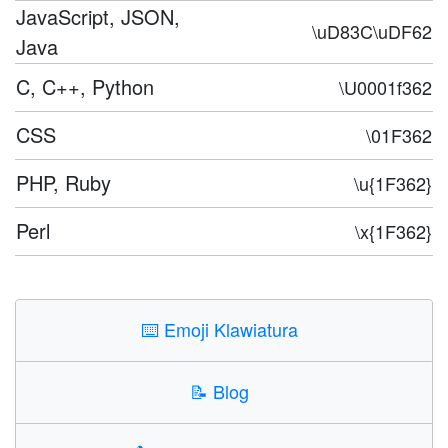
JavaScript, JSON,
\uD83C\uDF62
Java
C, C++, Python
\U0001f362
CSS
\01F362
PHP, Ruby
\u{1F362}
Perl
\x{1F362}
⌨️
Emoji Klawiatura
📝
Blog