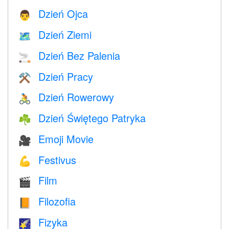
Dzień Ojca
👨
Dzień Ziemi
🗺️
Dzień Bez Palenia
🚬
Dzień Pracy
⚒️
Dzień Rowerowy
🚴
Dzień Świętego Patryka
☘️
Emoji Movie
🎥
Festivus
💪
Film
🎬
Filozofia
📙
Fizyka
🌠