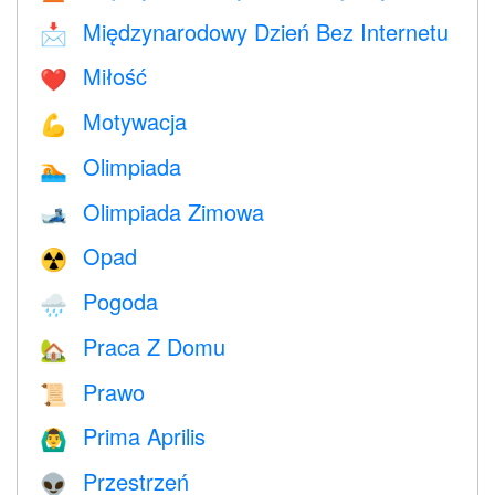
Międzynarodowy Dzień Bez Internetu
📩
Miłość
❤️️
Motywacja
💪
Olimpiada
🏊
Olimpiada Zimowa
🎿
Opad
☢️
Pogoda
🌧
Praca Z Domu
🏡
Prawo
📜
Prima Aprilis
🙆‍♂️
Przestrzeń
👽