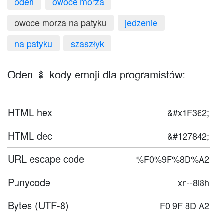
oden
owoce morza
owoce morza na patyku
jedzenie
na patyku
szaszłyk
Oden 🍢 kody emoji dla programistów:
HTML hex
&#x1F362;
HTML dec
&#127842;
URL escape code
%F0%9F%8D%A2
Punycode
xn--8i8h
Bytes (UTF-8)
F0 9F 8D A2