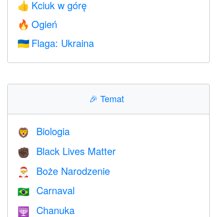
Kciuk w górę
👍
Ogień
🔥
Flaga: Ukraina
🇺🇦
🎉
Temat
Biologia
🦁
Black Lives Matter
✊🏿
Boże Narodzenie
🎅
Carnaval
🇧🇷
Chanuka
🕎