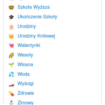
Szkoła Wyższa
🤓
Ukończenie Szkoły
🎓
Urodziny
🎂
Urodziny Królowej
👑
Walentynki
💘
Wesoły
🌈
Wiosna
🌱
Woda
💦
Wyścigi
🏎
Zdrowie
💊
Zimowy
⛄