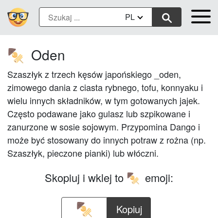
PL
Oden
🍢
Szaszłyk z trzech kęsów japońskiego _oden,
zimowego dania z ciasta rybnego, tofu, konnyaku i
wielu innych składników, w tym gotowanych jajek.
Często podawane jako gulasz lub szpikowane i
zanurzone w sosie sojowym. Przypomina Dango i
może być stosowany do innych potraw z rożna (np.
Szaszłyk, pieczone pianki) lub włóczni.
Skopiuj i wklej to
emoji:
🍢
Kopiuj