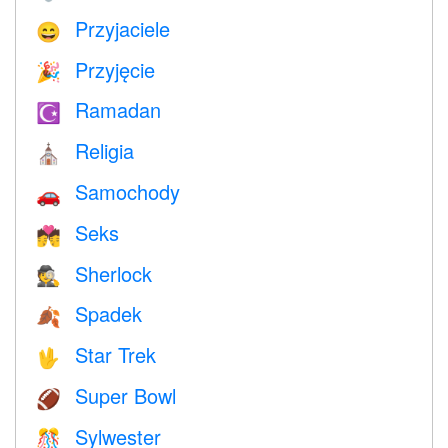
Przyjaciele
😄
Przyjęcie
🎉
Ramadan
☪️
Religia
⛪️
Samochody
🚗
Seks
💏
Sherlock
🕵️
Spadek
🍂
Star Trek
🖖
Super Bowl
🏈
Sylwester
🎊