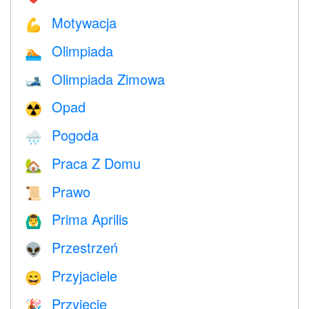
Motywacja
💪
Olimpiada
🏊
Olimpiada Zimowa
🎿
Opad
☢️
Pogoda
🌧
Praca Z Domu
🏡
Prawo
📜
Prima Aprilis
🙆‍♂️
Przestrzeń
👽
Przyjaciele
😄
Przyjęcie
🎉