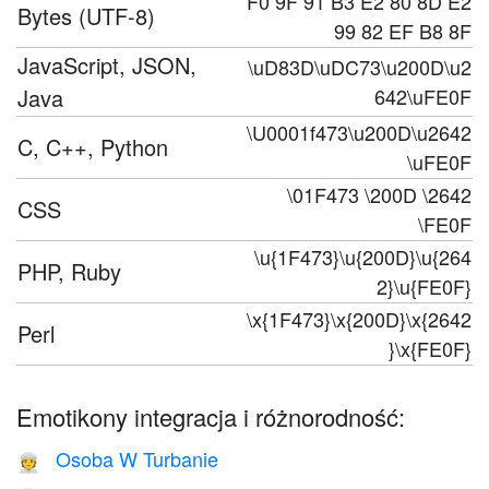
F0 9F 91 B3 E2 80 8D E2
Bytes (UTF-8)
99 82 EF B8 8F
JavaScript, JSON,
\uD83D\uDC73\u200D\u2
Java
642\uFE0F
\U0001f473\u200D\u2642
C, C++, Python
\uFE0F
\01F473 \200D \2642
CSS
\FE0F
\u{1F473}\u{200D}\u{264
PHP, Ruby
2}\u{FE0F}
\x{1F473}\x{200D}\x{2642
Perl
}\x{FE0F}
Emotikony integracja i różnorodność:
Osoba W Turbanie
👳