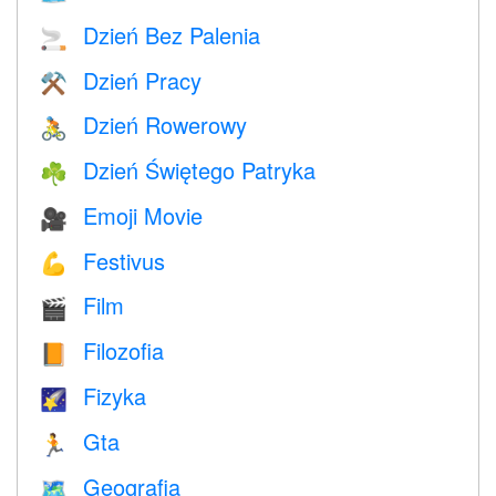
Dzień Bez Palenia
🚬
Dzień Pracy
⚒️
Dzień Rowerowy
🚴
Dzień Świętego Patryka
☘️
Emoji Movie
🎥
Festivus
💪
Film
🎬
Filozofia
📙
Fizyka
🌠
Gta
🏃
Geografia
🗺