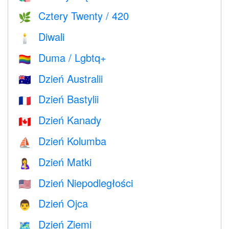
Cztery Twenty / 420
🌿
Diwali
🕯
Duma / Lgbtq+
🏳️‍🌈
Dzień Australii
🇦🇺
Dzień Bastylii
🇫🇷
Dzień Kanady
🇨🇦
Dzień Kolumba
⛵️
Dzień Matki
🤱
Dzień Niepodległości
🇺🇸
Dzień Ojca
👨
Dzień Ziemi
🗺️