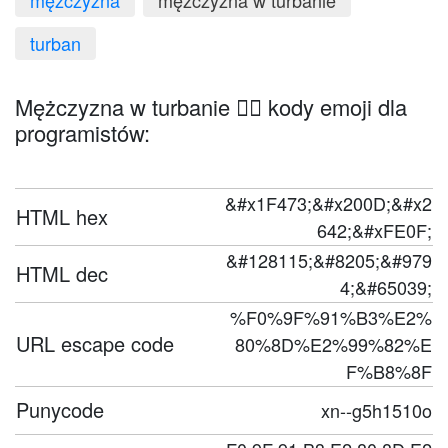
mężczyzna
mężczyzna w turbanie
turban
Mężczyzna w turbanie 👳‍♂️ kody emoji dla
programistów:
&#x1F473;&#x200D;&#x2
HTML hex
642;&#xFE0F;
&#128115;&#8205;&#979
HTML dec
4;&#65039;
%F0%9F%91%B3%E2%
URL escape code
80%8D%E2%99%82%E
F%B8%8F
Punycode
xn--g5h1510o