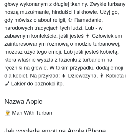
głowy wykonanym z długiej tkaniny. Zwykle turbany
noszą muzułmanie, hinduiści i sikhowie. Użyj go,
gdy mówisz o about religii, ☪️️ Ramadanie,
narodowych tradycjach tych ludzi. Lub - w
zabawnym kontekście: jeśli jesteś 👨 Człowiekiem
zainteresowanym rozmową o modzie turbanowej,
możesz użyć tego emoji. Lub jeśli jesteś kobietą,
która właśnie wyszła z łazienki z turbanem na
ręczniki na głowie. W takim przypadku dodaj emoji
dla kobiet. Na przykład: 👧 Dziewczyna, 👩 Kobieta i
💅 Lakier do paznokci itp.
Nazwa Apple
Man With Turban
👳‍♂️
Jak wygląda emoji na Apple iPhone,