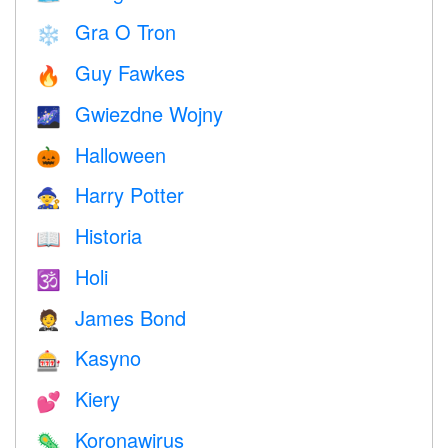
Gra O Tron
❄️
Guy Fawkes
🔥
Gwiezdne Wojny
🌌
Halloween
🎃
Harry Potter
🧙
Historia
📖
Holi
🕉
James Bond
🤵
Kasyno
🎰
Kiery
💕
Koronawirus
🦠