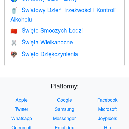
Światowy Dzień Trzeźwości I Kontroli
🥤
Alkoholu
Święto Smoczych Łodzi
🇨🇳
Święta Wielkanocne
🐰
Święto Dziękczynienia
🦃
Platformy:
Apple
Google
Facebook
Twitter
Samsung
Microsoft
Whatsapp
Messenger
Joypixels
Openmoji
Emojidex
Htc