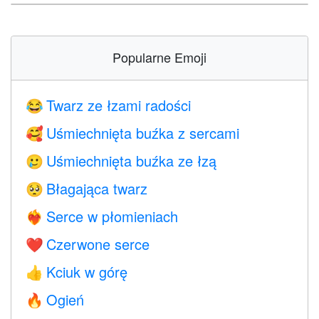
Popularne Emoji
Twarz ze łzami radości
😂
Uśmiechnięta buźka z sercami
🥰
Uśmiechnięta buźka ze łzą
🥲
Błagająca twarz
🥺
Serce w płomieniach
❤️‍🔥
Czerwone serce
❤️
Kciuk w górę
👍
Ogień
🔥