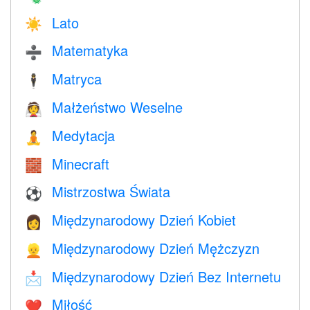
Lato
☀️
Matematyka
➗
Matryca
🕴️
Małżeństwo Weselne
👰
Medytacja
🧘
Minecraft
🧱
Mistrzostwa Świata
⚽
Międzynarodowy Dzień Kobiet
👩
Międzynarodowy Dzień Mężczyzn
👱
Międzynarodowy Dzień Bez Internetu
📩
Miłość
❤️️