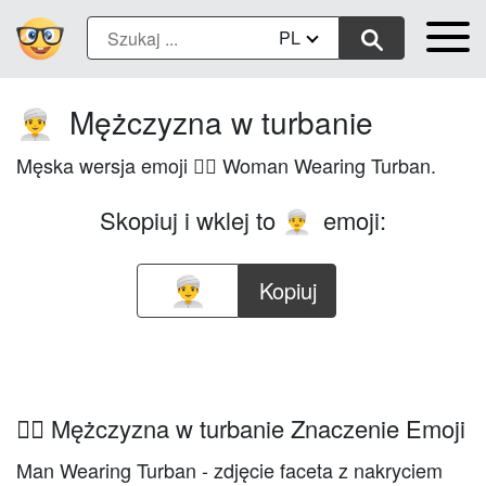
PL
Mężczyzna w turbanie
👳‍♂️
Męska wersja emoji 👳‍♀️ Woman Wearing Turban.
Skopiuj i wklej to
emoji:
👳‍♂️
Kopiuj
👳‍♂️ Mężczyzna w turbanie Znaczenie Emoji
Man Wearing Turban - zdjęcie faceta z nakryciem