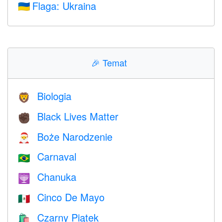
Flaga: Ukraina
🇺🇦
🎉
Temat
Biologia
🦁
Black Lives Matter
✊🏿
Boże Narodzenie
🎅
Carnaval
🇧🇷
Chanuka
🕎
Cinco De Mayo
🇲🇽
Czarny Piątek
🛍