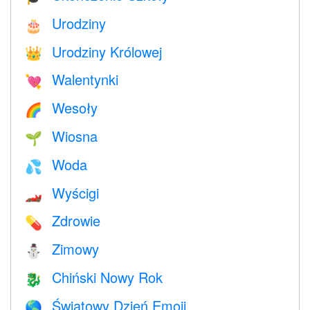
Urodziny
🎂
Urodziny Królowej
👑
Walentynki
💘
Wesoły
🌈
Wiosna
🌱
Woda
💦
Wyścigi
🏎
Zdrowie
💊
Zimowy
⛄
Chiński Nowy Rok
🐉
Światowy Dzień Emoji
🌎