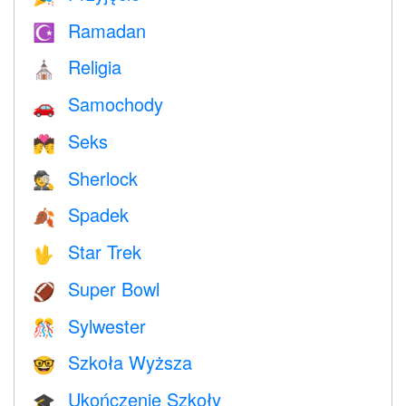
Ramadan
☪️
Religia
⛪️
Samochody
🚗
Seks
💏
Sherlock
🕵️
Spadek
🍂
Star Trek
🖖
Super Bowl
🏈
Sylwester
🎊
Szkoła Wyższa
🤓
Ukończenie Szkoły
🎓