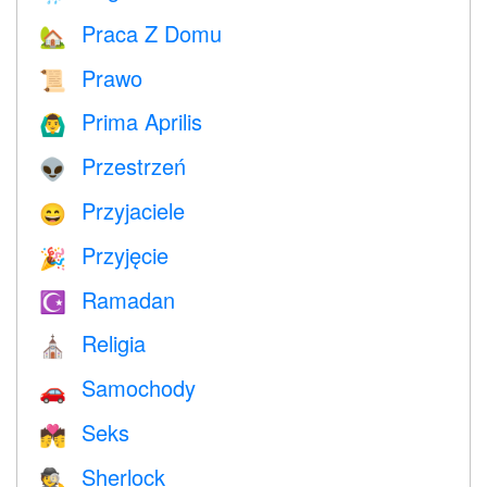
Praca Z Domu
🏡
Prawo
📜
Prima Aprilis
🙆‍♂️
Przestrzeń
👽
Przyjaciele
😄
Przyjęcie
🎉
Ramadan
☪️
Religia
⛪️
Samochody
🚗
Seks
💏
Sherlock
🕵️