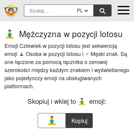
PL
Mężczyzna w pozycji lotosu
🧘‍♂️
Emoji Człowiek w pozycji lotosu jest sekwencją
emoji 🧘 Osoba w pozycji lotosu i ♂ Męski znak. Są
one łączone za pomocą łącznika o zerowej
szerokości między każdym znakiem i wyświetlanego
jako pojedynczy emoji na obsługiwanych
platformach.
Skopiuj i wklej to
emoji:
🧘‍♂️
Kopiuj