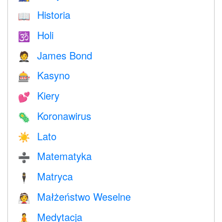
Historia
📖
Holi
🕉
James Bond
🤵
Kasyno
🎰
Kiery
💕
Koronawirus
🦠
Lato
☀️
Matematyka
➗
Matryca
🕴️
Małżeństwo Weselne
👰
Medytacja
🧘