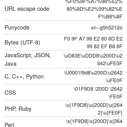
%F0%9F%A7%98%E2%
URL escape code
80%8D%E2%99%82%E
F%B8%8F
Punycode
xn--g5h5212o
F0 9F A7 98 E2 80 8D E2
Bytes (UTF-8)
99 82 EF B8 8F
JavaScript, JSON,
\uD83E\uDDD8\u200D\u2
Java
642\uFE0F
\U0001f9d8\u200D\u2642
C, C++, Python
\uFE0F
\01F9D8 \200D \2642
CSS
\FE0F
\u{1F9D8}\u{200D}\u{264
PHP, Ruby
2}\u{FE0F}
\x{1F9D8}\x{200D}\x{264
Perl