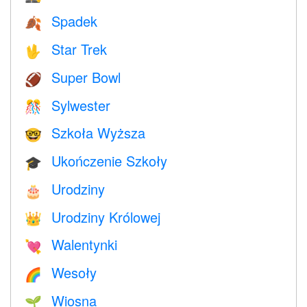
Spadek
🍂
Star Trek
🖖
Super Bowl
🏈
Sylwester
🎊
Szkoła Wyższa
🤓
Ukończenie Szkoły
🎓
Urodziny
🎂
Urodziny Królowej
👑
Walentynki
💘
Wesoły
🌈
Wiosna
🌱