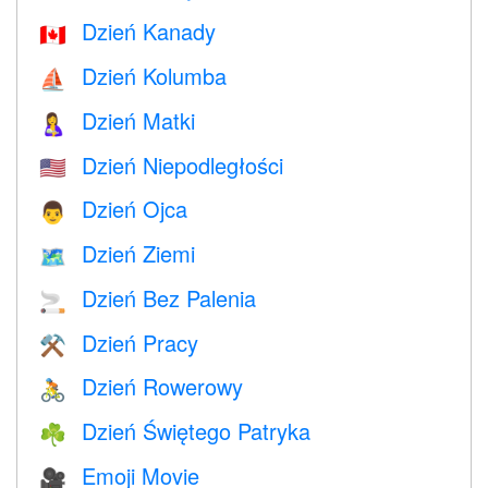
Dzień Kanady
🇨🇦
Dzień Kolumba
⛵️
Dzień Matki
🤱
Dzień Niepodległości
🇺🇸
Dzień Ojca
👨
Dzień Ziemi
🗺️
Dzień Bez Palenia
🚬
Dzień Pracy
⚒️
Dzień Rowerowy
🚴
Dzień Świętego Patryka
☘️
Emoji Movie
🎥