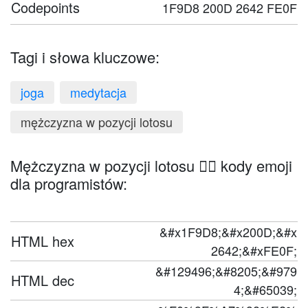
Codepoints
1F9D8 200D 2642 FE0F
Tagi i słowa kluczowe:
joga
medytacja
mężczyzna w pozycji lotosu
Mężczyzna w pozycji lotosu 🧘‍♂️ kody emoji
dla programistów:
&#x1F9D8;&#x200D;&#x
HTML hex
2642;&#xFE0F;
&#129496;&#8205;&#979
HTML dec
4;&#65039;