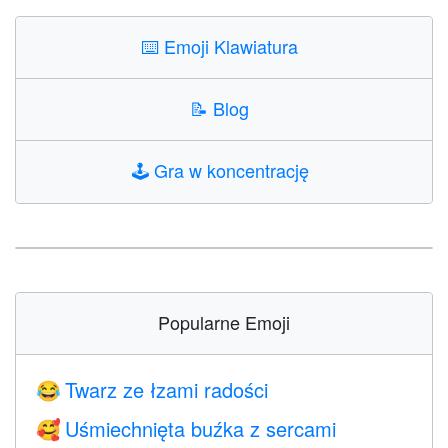
⌨️
Emoji Klawiatura
📝
Blog
🕹️
Gra w koncentrację
Popularne Emoji
Twarz ze łzami radości
😂
Uśmiechnięta buźka z sercami
🥰