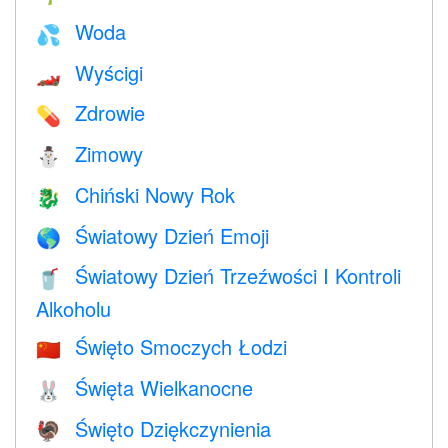
Woda
💦
Wyścigi
🏎
Zdrowie
💊
Zimowy
⛄
Chiński Nowy Rok
🐉
Światowy Dzień Emoji
🌎
Światowy Dzień Trzeźwości I Kontroli
🥤
Alkoholu
Święto Smoczych Łodzi
🇨🇳
Święta Wielkanocne
🐰
Święto Dziękczynienia
🦃