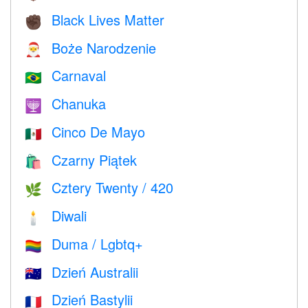
Black Lives Matter
✊🏿
Boże Narodzenie
🎅
Carnaval
🇧🇷
Chanuka
🕎
Cinco De Mayo
🇲🇽
Czarny Piątek
🛍
Cztery Twenty / 420
🌿
Diwali
🕯
Duma / Lgbtq+
🏳️‍🌈
Dzień Australii
🇦🇺
Dzień Bastylii
🇫🇷