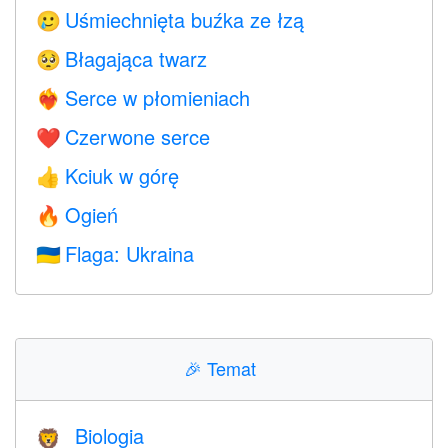
Uśmiechnięta buźka ze łzą
🥲
Błagająca twarz
🥺
Serce w płomieniach
❤️‍🔥
Czerwone serce
❤️
Kciuk w górę
👍
Ogień
🔥
Flaga: Ukraina
🇺🇦
🎉
Temat
Biologia
🦁