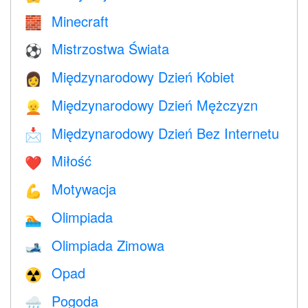
Minecraft
🧱
Mistrzostwa Świata
⚽
Międzynarodowy Dzień Kobiet
👩
Międzynarodowy Dzień Mężczyzn
👱
Międzynarodowy Dzień Bez Internetu
📩
Miłość
❤️️
Motywacja
💪
Olimpiada
🏊
Olimpiada Zimowa
🎿
Opad
☢️
Pogoda
🌧