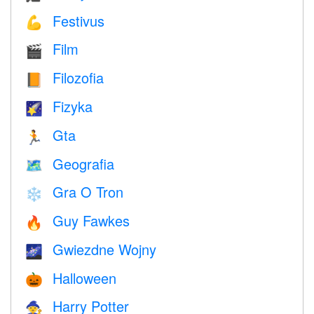
Festivus
💪
Film
🎬
Filozofia
📙
Fizyka
🌠
Gta
🏃
Geografia
🗺
Gra O Tron
❄️
Guy Fawkes
🔥
Gwiezdne Wojny
🌌
Halloween
🎃
Harry Potter
🧙