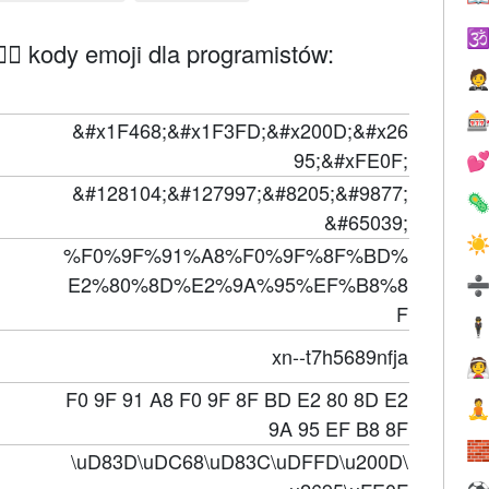

‍⚕️ kody emoji dla programistów:


&#x1F468;&#x1F3FD;&#x200D;&#x26
95;&#xFE0F;

&#128104;&#127997;&#8205;&#9877;

&#65039;
☀
%F0%9F%91%A8%F0%9F%8F%BD%
E2%80%8D%E2%9A%95%EF%B8%8
F
🕴
xn--t7h5689nfja

F0 9F 91 A8 F0 9F 8F BD E2 80 8D E2

9A 95 EF B8 8F

\uD83D\uDC68\uD83C\uDFFD\u200D\