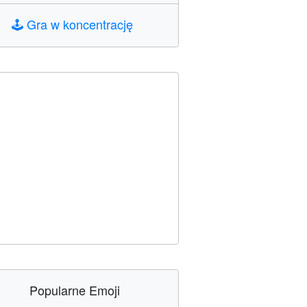
🕹️
Gra w koncentrację
Popularne Emoji