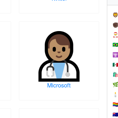

✊

🇧

🇲

Microsoft


🏳️‍
🇦