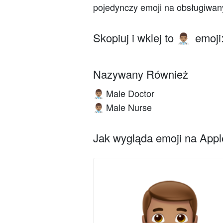
pojedynczy emoji na obsługiwan
Skopiuj i wklej to
emoji
👨🏽‍⚕️
Nazywany Również
Male Doctor
👨🏽‍⚕️
Male Nurse
👨🏽‍⚕️
Jak wygląda emoji na Apple