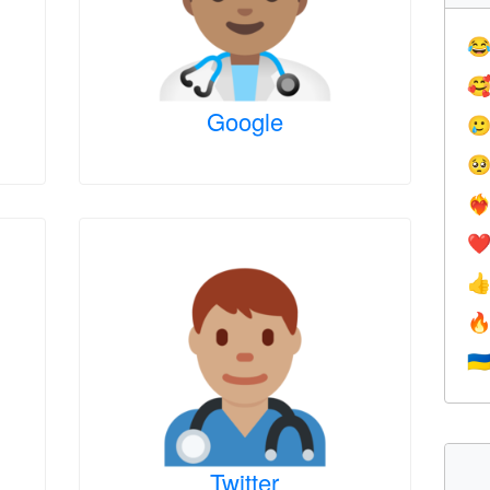


Google


❤️‍
❤


🇺
Twitter