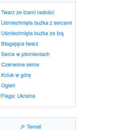
Twarz ze łzami radości

Uśmiechnięta buźka z sercami

Uśmiechnięta buźka ze łzą

Błagająca twarz

Serce w płomieniach

Czerwone serce
️
Kciuk w górę

Ogień

Flaga: Ukraina

🎉
Temat