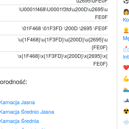
u2695\uFE0F
\U0001f468\U0001f3fd\u200D\u2695\u

FE0F
Ko
\01F468 \01F3FD \200D \2695 \FE0F

Mę
\u{1F468}\u{1F3FD}\u{200D}\u{2695}\u
{FE0F}

\x{1F468}\x{1F3FD}\x{200D}\x{2695}\x{
In
FE0F}
❤️

norodność:


Karnacja Jasna
Karnacja Średnio Jasna
☢
Karnacja Średnia
