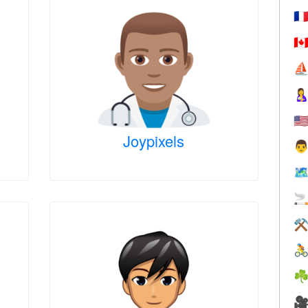
🇫
🇨
⛵

🇺
Joypixels

🗺

⚒

☘
