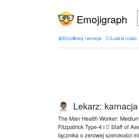
Emojigraph
😃
Emotikony i emocje
🤦‍♀️
Ludzie i ciało
Lekarz: karnacja
👨🏽‍⚕️
The Man Health Worker: Medium S
Fitzpatrick Type-4 i ⚕ Staff of 
łącznika o zerowej szerokości 