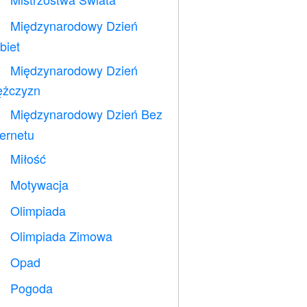
⚽
Międzynarodowy Dzień

biet
Międzynarodowy Dzień

żczyzn
Międzynarodowy Dzień Bez

ternetu
Miłość
️
Motywacja

Olimpiada

Olimpiada Zimowa

Opad
️
Pogoda
