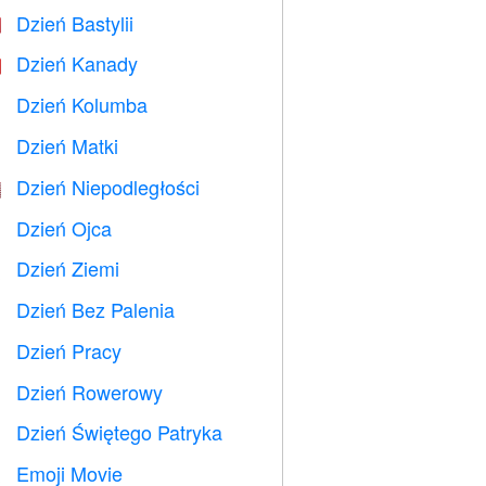
Dzień Bastylii

Dzień Kanady

Dzień Kolumba
️
Dzień Matki

Dzień Niepodległości

Dzień Ojca

Dzień Ziemi
️
Dzień Bez Palenia

Dzień Pracy
️
Dzień Rowerowy

Dzień Świętego Patryka
️
Emoji Movie
