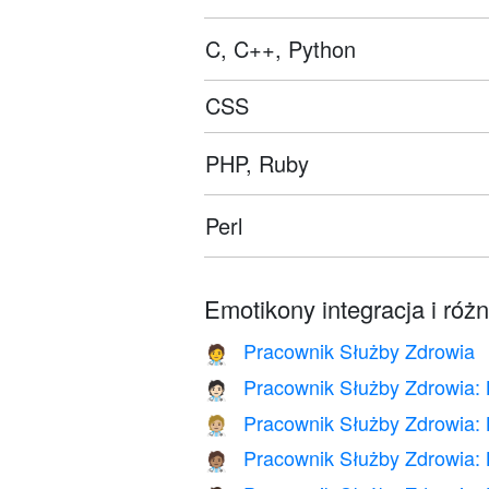
C, C++, Python
CSS
PHP, Ruby
Perl
Emotikony integracja i róż
Pracownik Służby Zdrowia
🧑‍⚕️
Pracownik Służby Zdrowia: 
🧑🏻‍⚕️
Pracownik Służby Zdrowia: 
🧑🏼‍⚕️
Pracownik Służby Zdrowia: 
🧑🏽‍⚕️