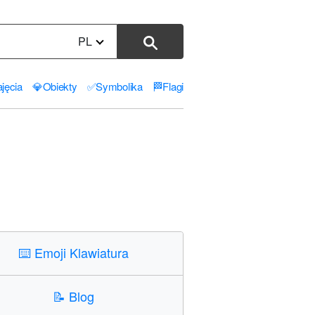
PL
jęcia
💎
Obiekty
✅
Symbolika
🏁
Flagi
⌨️
Emoji Klawiatura
📝
Blog