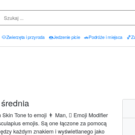
🐶
Zwierzęta i przyroda
🍩
Jedzenie picie
🚗
Podróże i miejsca
🏀
Za
 średnia
kin Tone to emoji 👨 Man, 🏽 Emoji Modifier
Aesculapius emojis. Są one łączone za pomocą
między każdym znakiem i wyświetlanego jako