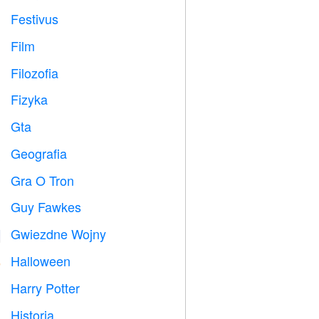
Festivus

Film

Filozofia

Fizyka

Gta

Geografia

Gra O Tron
️
Guy Fawkes

Gwiezdne Wojny

Halloween

Harry Potter

Historia
