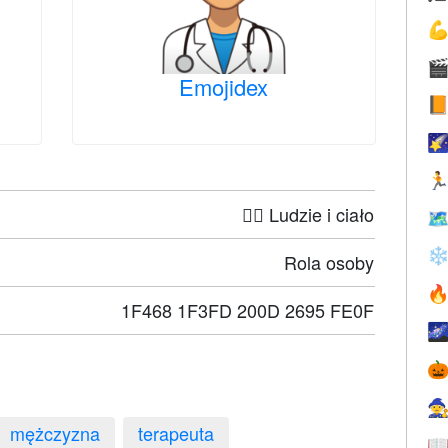


Emojidex



🤦‍♀️ Ludzie i ciało

❄
Rola osoby

1F468 1F3FD 200D 2695 FE0F



mężczyzna
terapeuta
