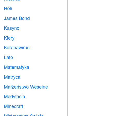
Holi

James Bond

Kasyno

Kiery

Koronawirus

Lato
️
Matematyka
➗
Matryca
️
Małżeństwo Weselne

Medytacja

Minecraft

Mistrzostwa Świata