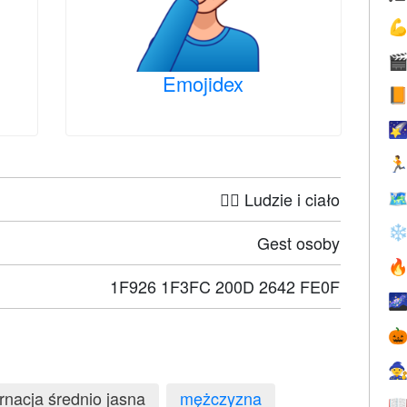


Emojidex



🤦‍♀️ Ludzie i ciało

❄
Gest osoby

1F926 1F3FC 200D 2642 FE0F



rnacja średnio jasna
mężczyzna
