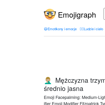
Emojigraph
😃
Emotikony i emocje
🤦‍♀️
Ludzie i ciało
Mężczyzna trzyma
🤦🏼‍♂️
średnio jasna
Emoji Facepalming: Medium-Ligh
ifier Emoji Modifier Fitzpatrick