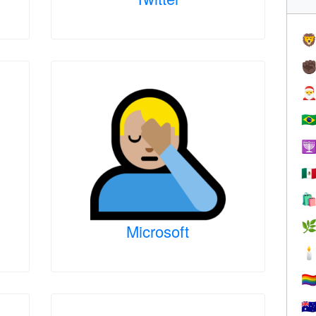

✊

🇧

🇲


Microsoft

🏳️‍
🇦