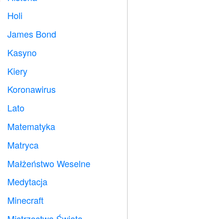
Holi

James Bond

Kasyno

Kiery

Koronawirus

Lato
️
Matematyka
➗
Matryca
️
Małżeństwo Weselne

Medytacja

Minecraft

Mistrzostwa Świata