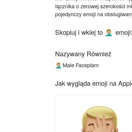
łącznika o zerowej szerokości 
pojedynczy emoji na obsługiwan
Skopiuj i wklej to
emoji
🤦🏼‍♂️
Nazywany Również
Male Faceplam
🤦🏼‍♂️
Jak wygląda emoji na Apple