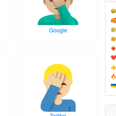


Google


❤️‍
❤


🇺
Twitter