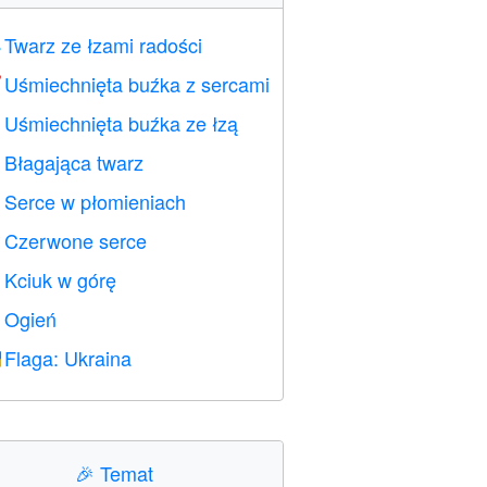
Twarz ze łzami radości

Uśmiechnięta buźka z sercami

Uśmiechnięta buźka ze łzą

Błagająca twarz

Serce w płomieniach

Czerwone serce
️
Kciuk w górę

Ogień

Flaga: Ukraina

🎉
Temat