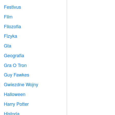
Festivus

Film

Filozofia

Fizyka

Gta

Geografia

Gra O Tron
️
Guy Fawkes

Gwiezdne Wojny

Halloween

Harry Potter

Historia
