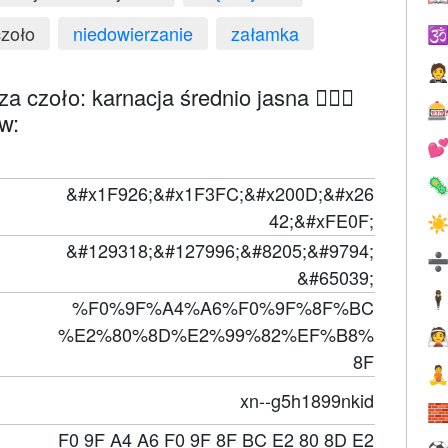
czoło
niedowierzanie
załamka


 czoło: karnacja średnio jasna 🤦🏼‍♂️

w:


&#x1F926;&#x1F3FC;&#x200D;&#x26
42;&#xFE0F;
☀
&#129318;&#127996;&#8205;&#9794;
&#65039;
🕴
%F0%9F%A4%A6%F0%9F%8F%BC
%E2%80%8D%E2%99%82%EF%B8%

8F

xn--g5h1899nkid

F0 9F A4 A6 F0 9F 8F BC E2 80 8D E2