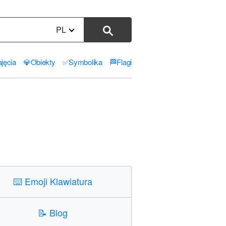
PL
jęcia
💎
Obiekty
✅
Symbolika
🏁
Flagi
⌨️
Emoji Klawiatura
📝
Blog