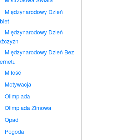
⚽
Międzynarodowy Dzień

biet
Międzynarodowy Dzień

żczyzn
Międzynarodowy Dzień Bez

ternetu
Miłość
️
Motywacja

Olimpiada

Olimpiada Zimowa

Opad
️
Pogoda
