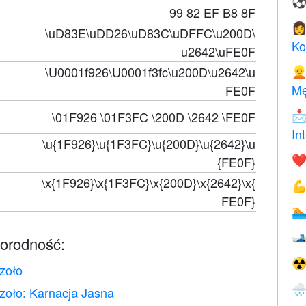
99 82 EF B8 8F

\uD83E\uDD26\uD83C\uDFFC\u200D\
Ko
u2642\uFE0F
\U0001f926\U0001f3fc\u200D\u2642\u

Mę
FE0F
\01F926 \01F3FC \200D \2642 \FE0F

In
\u{1F926}\u{1F3FC}\u{200D}\u{2642}\u
❤️
{FE0F}
\x{1F926}\x{1F3FC}\x{200D}\x{2642}\x{

FE0F}


norodność:
☢
zoło

zoło: Karnacja Jasna