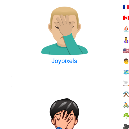
🇫
🇨
⛵

🇺
Joypixels

🗺

⚒

☘
