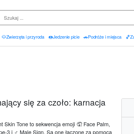
🐶
Zwierzęta i przyroda
🍩
Jedzenie picie
🚗
Podróże i miejsca
🏀
Za
jący się za czoło: karnacja
t Skin Tone to sekwencja emoji 🤦 Face Palm,
 Type-3 i ♂ Male Sign. Są one łączone za pomocą