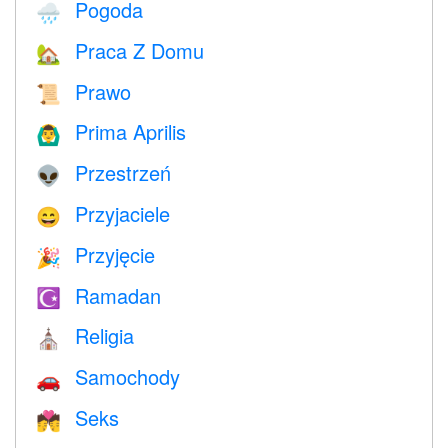
Pogoda
🌧
Praca Z Domu
🏡
Prawo
📜
Prima Aprilis
🙆‍♂️
Przestrzeń
👽
Przyjaciele
😄
Przyjęcie
🎉
Ramadan
☪️
Religia
⛪️
Samochody
🚗
Seks
💏