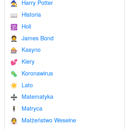
Harry Potter
🧙
Historia
📖
Holi
🕉
James Bond
🤵
Kasyno
🎰
Kiery
💕
Koronawirus
🦠
Lato
☀️
Matematyka
➗
Matryca
🕴️
Małżeństwo Weselne
👰