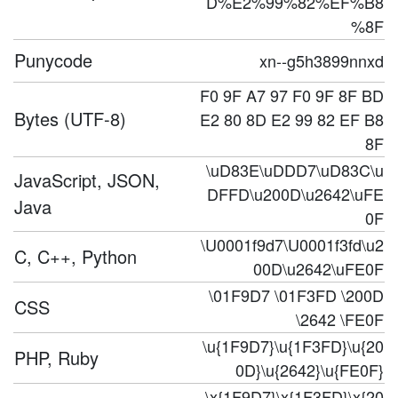
D%E2%99%82%EF%B8
%8F
Punycode
xn--g5h3899nnxd
F0 9F A7 97 F0 9F 8F BD
Bytes (UTF-8)
E2 80 8D E2 99 82 EF B8
8F
\uD83E\uDDD7\uD83C\u
JavaScript, JSON,
DFFD\u200D\u2642\uFE
Java
0F
\U0001f9d7\U0001f3fd\u2
C, C++, Python
00D\u2642\uFE0F
\01F9D7 \01F3FD \200D
CSS
\2642 \FE0F
\u{1F9D7}\u{1F3FD}\u{20
PHP, Ruby
0D}\u{2642}\u{FE0F}
\x{1F9D7}\x{1F3FD}\x{20