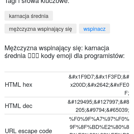
Tagi i słowa kluczowe:
karnacja średnia
mężczyzna wspinający się
wspinacz
Mężczyzna wspinający się: karnacja
średnia 🧗🏽‍♂️ kody emoji dla programistów:
&#x1F9D7;&#x1F3FD;&#
HTML hex
x200D;&#x2642;&#xFE0
F;
&#129495;&#127997;&#8
HTML dec
205;&#9794;&#65039;
%F0%9F%A7%97%F0%
9F%8F%BD%E2%80%8
URL escape code