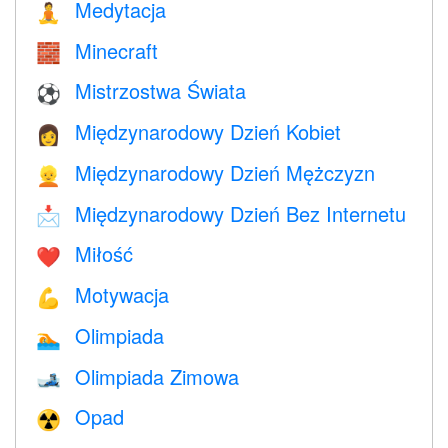
Medytacja
🧘
Minecraft
🧱
Mistrzostwa Świata
⚽
Międzynarodowy Dzień Kobiet
👩
Międzynarodowy Dzień Mężczyzn
👱
Międzynarodowy Dzień Bez Internetu
📩
Miłość
❤️️
Motywacja
💪
Olimpiada
🏊
Olimpiada Zimowa
🎿
Opad
☢️