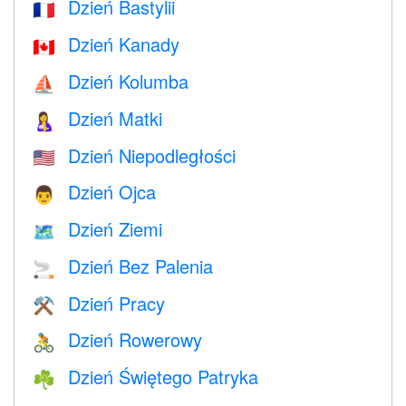
Dzień Bastylii
🇫🇷
Dzień Kanady
🇨🇦
Dzień Kolumba
⛵️
Dzień Matki
🤱
Dzień Niepodległości
🇺🇸
Dzień Ojca
👨
Dzień Ziemi
🗺️
Dzień Bez Palenia
🚬
Dzień Pracy
⚒️
Dzień Rowerowy
🚴
Dzień Świętego Patryka
☘️