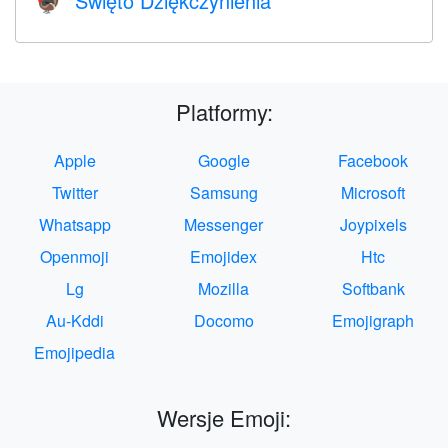
Święto Dziękczynienia
🦃
Platformy:
Apple
Google
Facebook
Twitter
Samsung
Microsoft
Whatsapp
Messenger
Joypixels
Openmoji
Emojidex
Htc
Lg
Mozilla
Softbank
Au-Kddi
Docomo
Emojigraph
Emojipedia
Wersje Emoji: