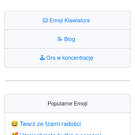
⌨️
Emoji Klawiatura
📝
Blog
🕹️
Gra w koncentrację
Popularne Emoji
Twarz ze łzami radości
😂