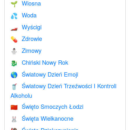
Wiosna
🌱
Woda
💦
Wyścigi
🏎
Zdrowie
💊
Zimowy
⛄
Chiński Nowy Rok
🐉
Światowy Dzień Emoji
🌎
Światowy Dzień Trzeźwości I Kontroli
🥤
Alkoholu
Święto Smoczych Łodzi
🇨🇳
Święta Wielkanocne
🐰