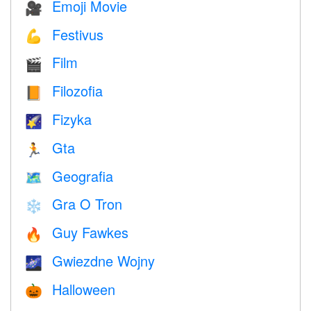
Emoji Movie
🎥
Festivus
💪
Film
🎬
Filozofia
📙
Fizyka
🌠
Gta
🏃
Geografia
🗺
Gra O Tron
❄️
Guy Fawkes
🔥
Gwiezdne Wojny
🌌
Halloween
🎃