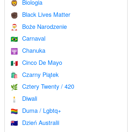
Biologia
🦁
Black Lives Matter
✊🏿
Boże Narodzenie
🎅
Carnaval
🇧🇷
Chanuka
🕎
Cinco De Mayo
🇲🇽
Czarny Piątek
🛍
Cztery Twenty / 420
🌿
Diwali
🕯
Duma / Lgbtq+
🏳️‍🌈
Dzień Australii
🇦🇺