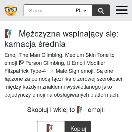
PL
Mężczyzna wspinający się:
🧗🏽‍♂️
karnacja średnia
Emoji The Man Climbing: Medium Skin Tone to
emoji 🧗 Person Climbing, 🏽 Emoji Modifier
Fitzpatrick Type-4 i ♂ Male Sign emoji. Są one
łączone za pomocą łącznika o zerowej szerokości
między każdym znakiem i wyświetlanego jako
pojedynczy emoji na obsługiwanych platformach.
Skopiuj i wklej to
emoji:
🧗🏽‍♂️
Kopiuj