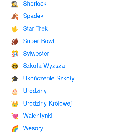
Sherlock
🕵️
Spadek
🍂
Star Trek
🖖
Super Bowl
🏈
Sylwester
🎊
Szkoła Wyższa
🤓
Ukończenie Szkoły
🎓
Urodziny
🎂
Urodziny Królowej
👑
Walentynki
💘
Wesoły
🌈