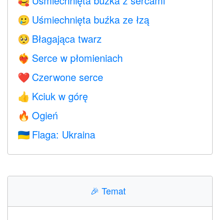
Uśmiechnięta buźka z sercami
🥰
Uśmiechnięta buźka ze łzą
🥲
Błagająca twarz
🥺
Serce w płomieniach
❤️‍🔥
Czerwone serce
❤️
Kciuk w górę
👍
Ogień
🔥
Flaga: Ukraina
🇺🇦
🎉
Temat