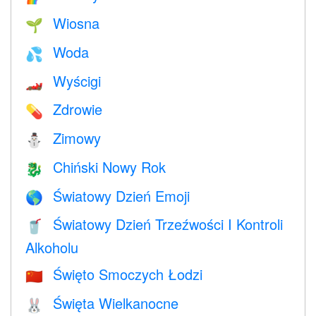
Wiosna
🌱
Woda
💦
Wyścigi
🏎
Zdrowie
💊
Zimowy
⛄
Chiński Nowy Rok
🐉
Światowy Dzień Emoji
🌎
Światowy Dzień Trzeźwości I Kontroli
🥤
Alkoholu
Święto Smoczych Łodzi
🇨🇳
Święta Wielkanocne
🐰