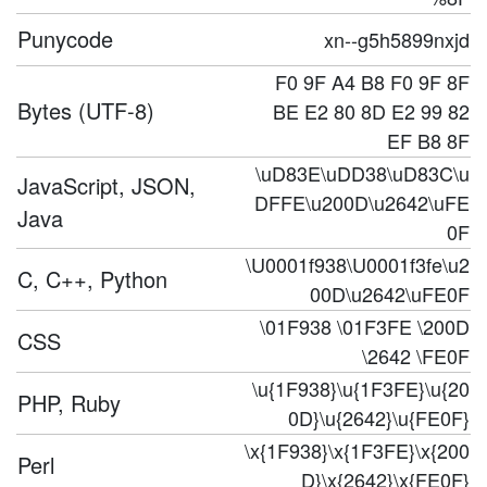
Punycode
xn--g5h5899nxjd
F0 9F A4 B8 F0 9F 8F
Bytes (UTF-8)
BE E2 80 8D E2 99 82
EF B8 8F
\uD83E\uDD38\uD83C\u
JavaScript, JSON,
DFFE\u200D\u2642\uFE
Java
0F
\U0001f938\U0001f3fe\u2
C, C++, Python
00D\u2642\uFE0F
\01F938 \01F3FE \200D
CSS
\2642 \FE0F
\u{1F938}\u{1F3FE}\u{20
PHP, Ruby
0D}\u{2642}\u{FE0F}
\x{1F938}\x{1F3FE}\x{200
Perl
D}\x{2642}\x{FE0F}