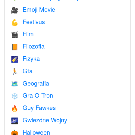
Emoji Movie
🎥
Festivus
💪
Film
🎬
Filozofia
📙
Fizyka
🌠
Gta
🏃
Geografia
🗺
Gra O Tron
❄️
Guy Fawkes
🔥
Gwiezdne Wojny
🌌
Halloween
🎃