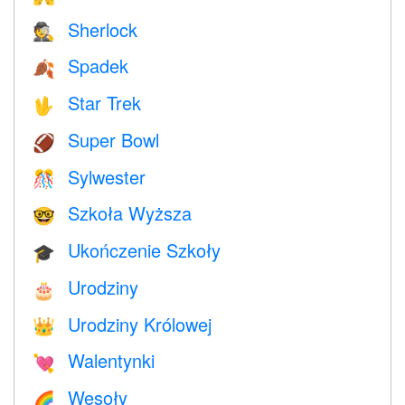
Sherlock
🕵️
Spadek
🍂
Star Trek
🖖
Super Bowl
🏈
Sylwester
🎊
Szkoła Wyższa
🤓
Ukończenie Szkoły
🎓
Urodziny
🎂
Urodziny Królowej
👑
Walentynki
💘
Wesoły
🌈