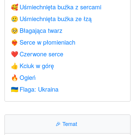
Uśmiechnięta buźka z sercami
🥰
Uśmiechnięta buźka ze łzą
🥲
Błagająca twarz
🥺
Serce w płomieniach
❤️‍🔥
Czerwone serce
❤️
Kciuk w górę
👍
Ogień
🔥
Flaga: Ukraina
🇺🇦
🎉
Temat