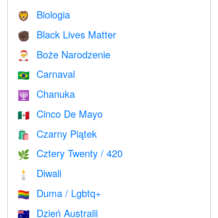
Biologia
🦁
Black Lives Matter
✊🏿
Boże Narodzenie
🎅
Carnaval
🇧🇷
Chanuka
🕎
Cinco De Mayo
🇲🇽
Czarny Piątek
🛍
Cztery Twenty / 420
🌿
Diwali
🕯
Duma / Lgbtq+
🏳️‍🌈
Dzień Australii
🇦🇺