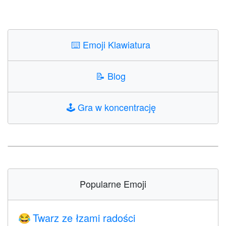
⌨️
Emoji Klawiatura
📝
Blog
🕹️
Gra w koncentrację
Popularne Emoji
Twarz ze łzami radości
😂