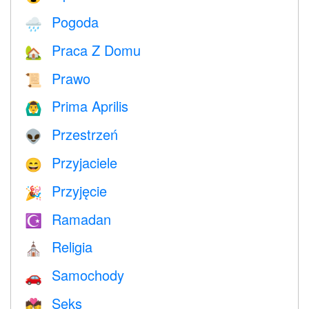
Pogoda
🌧
Praca Z Domu
🏡
Prawo
📜
Prima Aprilis
🙆‍♂️
Przestrzeń
👽
Przyjaciele
😄
Przyjęcie
🎉
Ramadan
☪️
Religia
⛪️
Samochody
🚗
Seks
💏