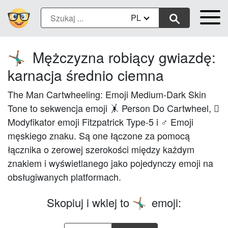
PL
Mężczyzna robiący gwiazdę:
🤸🏾‍♂️
karnacja średnio ciemna
The Man Cartwheeling: Emoji Medium-Dark Skin
Tone to sekwencja emoji 🤸 Person Do Cartwheel, 🏾
Modyfikator emoji Fitzpatrick Type-5 i ♂ Emoji
męskiego znaku. Są one łączone za pomocą
łącznika o zerowej szerokości między każdym
znakiem i wyświetlanego jako pojedynczy emoji na
obsługiwanych platformach.
Skopiuj i wklej to
emoji:
🤸🏾‍♂️