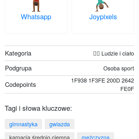
Whatsapp
Joypixels
Kategoria
🤦‍♀️ Ludzie i ciało
Podgrupa
Osoba sport
1F938 1F3FE 200D 2642
Codepoints
FE0F
Tagi i słowa kluczowe:
gimnastyka
gwiazda
karnacja średnio ciemna
mężczyzna