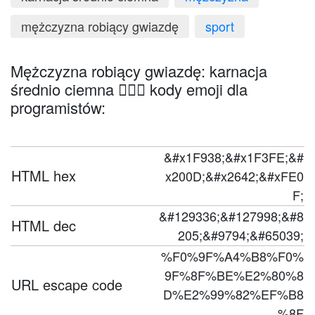
mężczyzna robiący gwiazdę
sport
Mężczyzna robiący gwiazdę: karnacja
średnio ciemna 🤸🏾‍♂️ kody emoji dla
programistów:
&#x1F938;&#x1F3FE;&#
HTML hex
x200D;&#x2642;&#xFE0
F;
&#129336;&#127998;&#8
HTML dec
205;&#9794;&#65039;
%F0%9F%A4%B8%F0%
9F%8F%BE%E2%80%8
URL escape code
D%E2%99%82%EF%B8
%8F