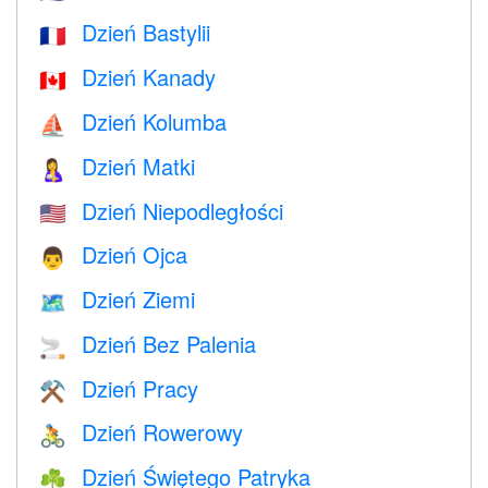
Dzień Bastylii
🇫🇷
Dzień Kanady
🇨🇦
Dzień Kolumba
⛵️
Dzień Matki
🤱
Dzień Niepodległości
🇺🇸
Dzień Ojca
👨
Dzień Ziemi
🗺️
Dzień Bez Palenia
🚬
Dzień Pracy
⚒️
Dzień Rowerowy
🚴
Dzień Świętego Patryka
☘️