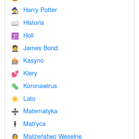
Harry Potter
🧙
Historia
📖
Holi
🕉
James Bond
🤵
Kasyno
🎰
Kiery
💕
Koronawirus
🦠
Lato
☀️
Matematyka
➗
Matryca
🕴️
Małżeństwo Weselne
👰