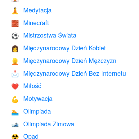
Medytacja
🧘
Minecraft
🧱
Mistrzostwa Świata
⚽
Międzynarodowy Dzień Kobiet
👩
Międzynarodowy Dzień Mężczyzn
👱
Międzynarodowy Dzień Bez Internetu
📩
Miłość
❤️️
Motywacja
💪
Olimpiada
🏊
Olimpiada Zimowa
🎿
Opad
☢️