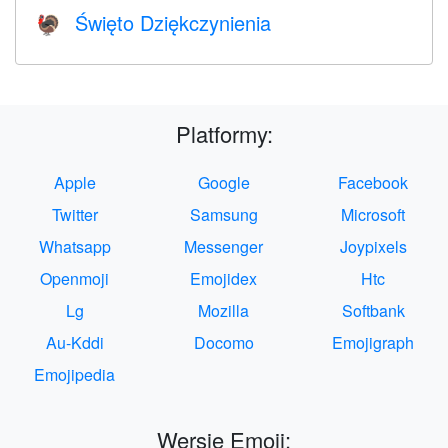
Święto Dziękczynienia
🦃
Platformy:
Apple
Google
Facebook
Twitter
Samsung
Microsoft
Whatsapp
Messenger
Joypixels
Openmoji
Emojidex
Htc
Lg
Mozilla
Softbank
Au-Kddi
Docomo
Emojigraph
Emojipedia
Wersje Emoji: