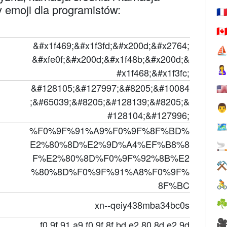
kody emoji dla programistów:
🇫
🇨
&#x1f469;&#x1f3fd;&#x200d;&#x2764;
⛵
&#xfe0f;&#x200d;&#x1f48b;&#x200d;&

#x1f468;&#x1f3fc;
&#128105;&#127997;&#8205;&#10084
🇺
;&#65039;&#8205;&#128139;&#8205;&

#128104;&#127996;
🗺
%F0%9F%91%A9%F0%9F%8F%BD%
E2%80%8D%E2%9D%A4%EF%B8%8

F%E2%80%8D%F0%9F%92%8B%E2
⚒
%80%8D%F0%9F%91%A8%F0%9F%
8F%BC

xn--qeiy438mba34bc0s
☘

f0 9f 91 a9 f0 9f 8f bd e2 80 8d e2 9d