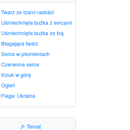
Twarz ze łzami radości

Uśmiechnięta buźka z sercami

Uśmiechnięta buźka ze łzą

Błagająca twarz

Serce w płomieniach

Czerwone serce
️
Kciuk w górę

Ogień

Flaga: Ukraina

🎉
Temat