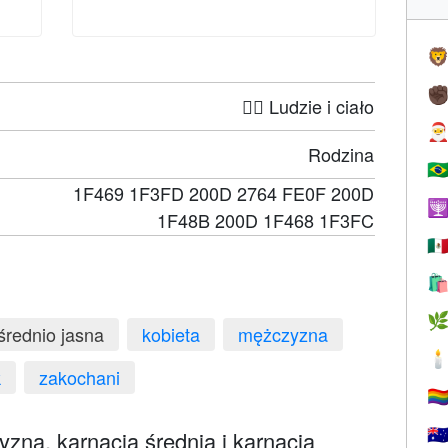

✊
🤦‍♀️ Ludzie i ciało

Rodzina
🇧
1F469 1F3FD 200D 2764 FE0F 200D

1F48B 200D 1F468 1F3FC
🇲


średnio jasna
kobieta
mężczyzna

k
zakochani
🏳️‍
🇦
zna, karnacja średnia i karnacja