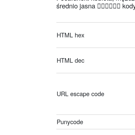
średnio jasna 👩🏽‍❤️‍💋‍👨🏼 
HTML hex
HTML dec
URL escape code
Punycode