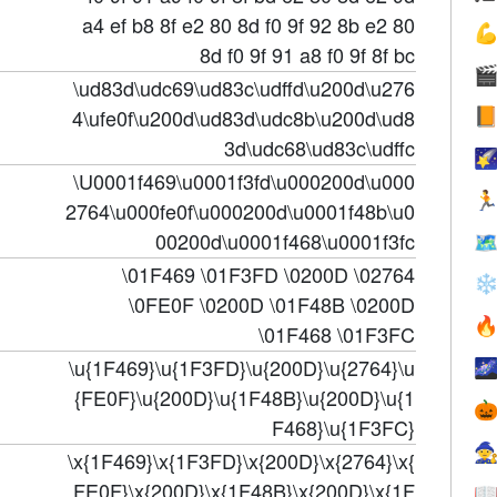
a4 ef b8 8f e2 80 8d f0 9f 92 8b e2 80

8d f0 9f 91 a8 f0 9f 8f bc

\ud83d\udc69\ud83c\udffd\u200d\u276
4\ufe0f\u200d\ud83d\udc8b\u200d\ud8

3d\udc68\ud83c\udffc

\U0001f469\u0001f3fd\u000200d\u000

2764\u000fe0f\u000200d\u0001f48b\u0
00200d\u0001f468\u0001f3fc

\01F469 \01F3FD \0200D \02764
❄
\0FE0F \0200D \01F48B \0200D

\01F468 \01F3FC
\u{1F469}\u{1F3FD}\u{200D}\u{2764}\u

{FE0F}\u{200D}\u{1F48B}\u{200D}\u{1

F468}\u{1F3FC}

\x{1F469}\x{1F3FD}\x{200D}\x{2764}\x{
FE0F}\x{200D}\x{1F48B}\x{200D}\x{1F
