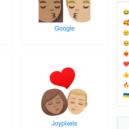


Google


❤️‍
❤


🇺
Joypixels