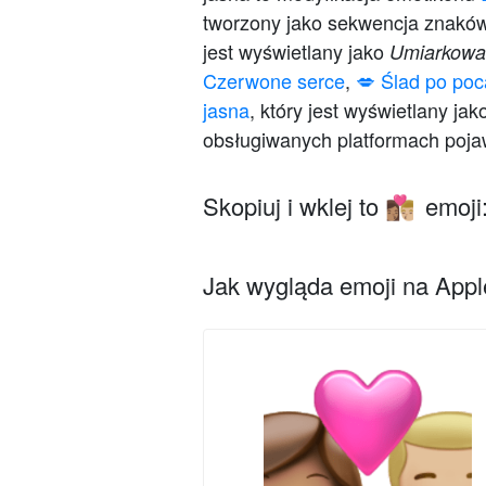
tworzony jako sekwencja znak
jest wyświetlany jako
Umiarkowan
Czerwone serce
,
💋 Ślad po po
jasna
, który jest wyświetlany ja
obsługiwanych platformach pojaw
Skopiuj i wklej to
emoji
👩🏽‍❤️‍💋‍👨🏼
Jak wygląda emoji na Apple