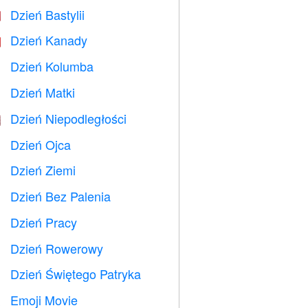
Dzień Bastylii

Dzień Kanady

Dzień Kolumba
️
Dzień Matki

Dzień Niepodległości

Dzień Ojca

Dzień Ziemi
️
Dzień Bez Palenia

Dzień Pracy
️
Dzień Rowerowy

Dzień Świętego Patryka
️
Emoji Movie
