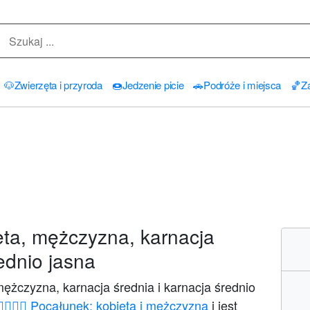
🐶
Zwierzęta i przyroda
🍩
Jedzenie picie
🚗
Podróże i miejsca
🏀
Za
ta, mężczyzna, karnacja
rednio jasna
ężczyzna, karnacja średnia i karnacja średnio
👩‍❤️‍💋‍👨 Pocałunek: kobieta i mężczyzna
i jest