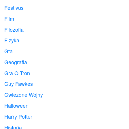
Festivus

Film

Filozofia

Fizyka

Gta

Geografia

Gra O Tron
️
Guy Fawkes

Gwiezdne Wojny

Halloween

Harry Potter

Historia
