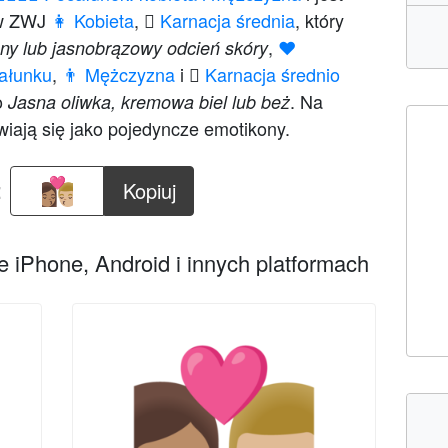
ów ZWJ
👩 Kobieta
,
🏽 Karnacja średnia
, który
,
❤️
y lub jasnobrązowy odcień skóry
całunku
,
👨 Mężczyzna
i
🏼 Karnacja średnio
ko
. Na
Jasna oliwka, kremowa biel lub beż
iają się jako pojedyncze emotikony.
:
Kopiuj
 iPhone, Android i innych platformach