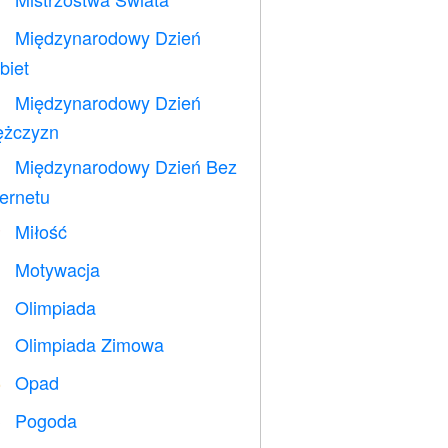
⚽
Międzynarodowy Dzień

biet
Międzynarodowy Dzień

żczyzn
Międzynarodowy Dzień Bez

ternetu
Miłość
️
Motywacja

Olimpiada

Olimpiada Zimowa

Opad
️
Pogoda
