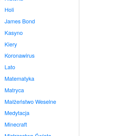
Holi

James Bond

Kasyno

Kiery

Koronawirus

Lato
️
Matematyka
➗
Matryca
️
Małżeństwo Weselne

Medytacja

Minecraft

Mistrzostwa Świata