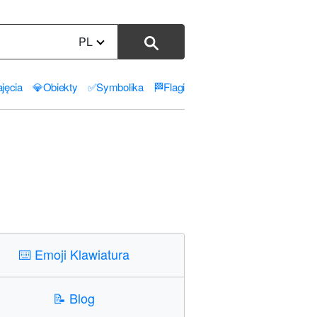
PL
jęcia
💎
Obiekty
✅
Symbolika
🏁
Flagi
⌨️
Emoji Klawiatura
📝
Blog