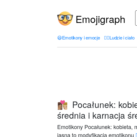
Emojigraph
😃
Emotikony i emocje
🤦‍♀️
Ludzie i ciało
Pocałunek: kobie
👩🏽‍❤️‍💋‍👨🏼
średnia i karnacja ś
Emotikony Pocałunek: kobieta, m
jasna to modyfikacja emotikonu