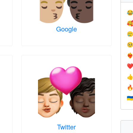


Google


❤️‍
❤


🇺
Twitter