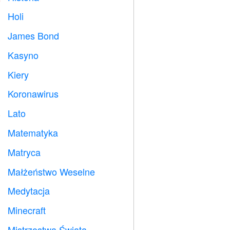
Holi

James Bond

Kasyno

Kiery

Koronawirus

Lato
️
Matematyka
➗
Matryca
️
Małżeństwo Weselne

Medytacja

Minecraft

Mistrzostwa Świata