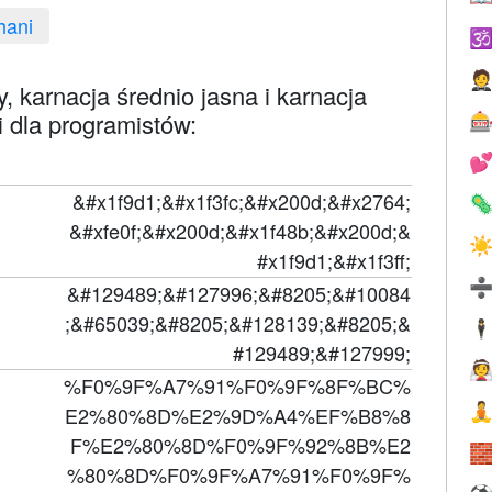
hani


, karnacja średnio jasna i karnacja
oji dla programistów:


&#x1f9d1;&#x1f3fc;&#x200d;&#x2764;

&#xfe0f;&#x200d;&#x1f48b;&#x200d;&
☀
#x1f9d1;&#x1f3ff;
&#129489;&#127996;&#8205;&#10084
;&#65039;&#8205;&#128139;&#8205;&
🕴
#129489;&#127999;

%F0%9F%A7%91%F0%9F%8F%BC%

E2%80%8D%E2%9D%A4%EF%B8%8
F%E2%80%8D%F0%9F%92%8B%E2

%80%8D%F0%9F%A7%91%F0%9F%