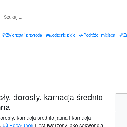
🐶
Zwierzęta i przyroda
🍩
Jedzenie picie
🚗
Podróże i miejsca
🏀
Za
y, dorosły, karnacja średnio
mna
rosły, karnacja średnio jasna i karnacja
nu
💏 Pocałunek
i jest tworzony jako sekwencja