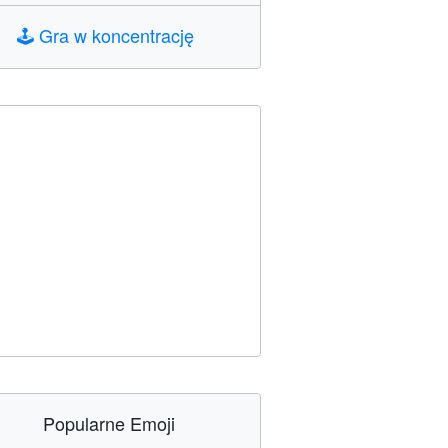
🕹️
Gra w koncentrację
Popularne Emoji