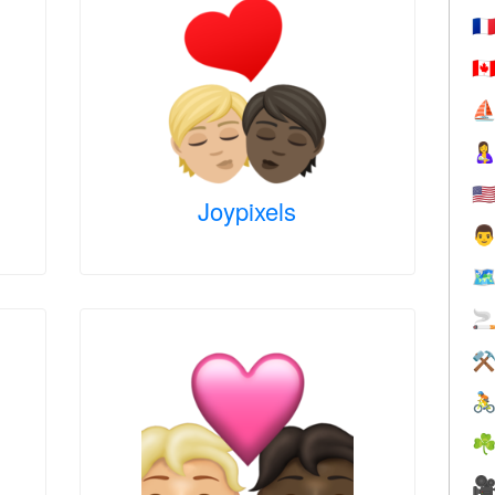
🇫
🇨
⛵

🇺
Joypixels

🗺

⚒

☘
