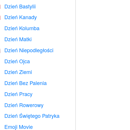
Dzień Bastylii

Dzień Kanady

Dzień Kolumba
️
Dzień Matki

Dzień Niepodległości

Dzień Ojca

Dzień Ziemi
️
Dzień Bez Palenia

Dzień Pracy
️
Dzień Rowerowy

Dzień Świętego Patryka
️
Emoji Movie
