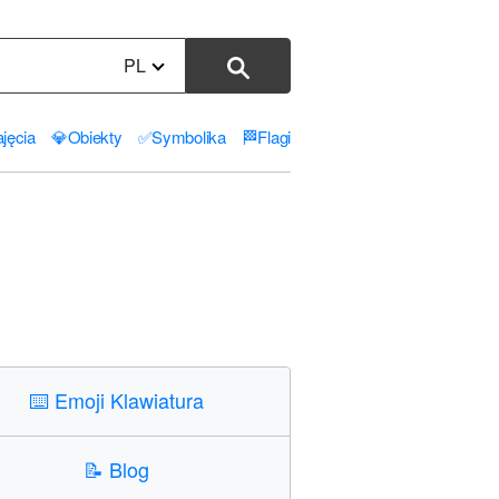
PL
jęcia
💎
Obiekty
✅
Symbolika
🏁
Flagi
⌨️
Emoji Klawiatura
📝
Blog