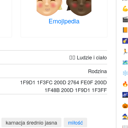


Emojipedia



🤦‍♀️ Ludzie i ciało

Rodzina
❄
1F9D1 1F3FC 200D 2764 FE0F 200D

1F48B 200D 1F9D1 1F3FF



karnacja średnio jasna
miłość
