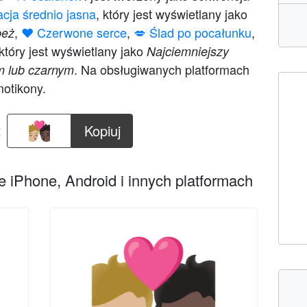
nacja średnio jasna
, który jest wyświetlany jako
,
❤️ Czerwone serce
,
💋 Ślad po pocałunku
,
beż
 który jest wyświetlany jako
Najciemniejszy
. Na obsługiwanych platformach
m lub czarnym
motikony.
:
Kopiuj
 iPhone, Android i innych platformach