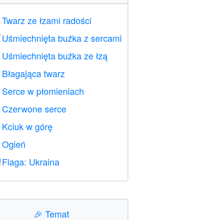
Twarz ze łzami radości

Uśmiechnięta buźka z sercami

Uśmiechnięta buźka ze łzą

Błagająca twarz

Serce w płomieniach

Czerwone serce
️
Kciuk w górę

Ogień

Flaga: Ukraina

🎉
Temat