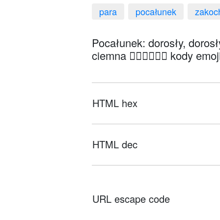
para
pocałunek
zakoc
Pocałunek: dorosły, dorosły
ciemna 🧑🏼‍❤️‍💋‍🧑🏿 kody em
HTML hex
HTML dec
URL escape code