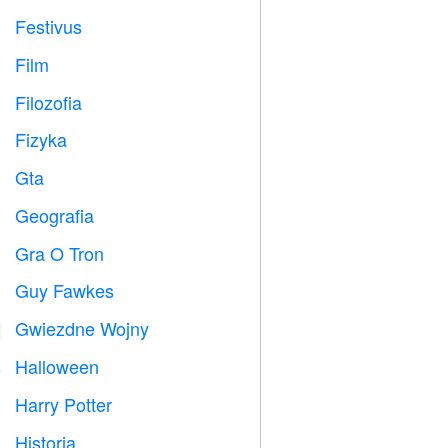
Festivus

Film

Filozofia

Fizyka

Gta

Geografia

Gra O Tron
️
Guy Fawkes

Gwiezdne Wojny

Halloween

Harry Potter

Historia
