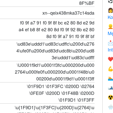
8F%BF

xn--qeix438mka37c14sda
Ko
f0 9f a7 91 f0 9f 8f bc e2 80 8d e2 9d

a4 ef b8 8f e2 80 8d f0 9f 92 8b e2 80
Mę
8d f0 9f a7 91 f0 9f 8f bf

\ud83e\uddd1\ud83c\udffc\u200d\u276
In
4\ufe0f\u200d\ud83d\udc8b\u200d\ud8
3e\uddd1\ud83c\udfff
❤️
\U0001f9d1\u0001f3fc\u000200d\u000

2764\u000fe0f\u000200d\u0001f48b\u0
00200d\u0001f9d1\u0001f3ff

\01F9D1 \01F3FC \0200D \02764

\0FE0F \0200D \01F48B \0200D
☢
\01F9D1 \01F3FF
\u{1F9D1}\u{1F3FC}\u{200D}\u{2764}\u
