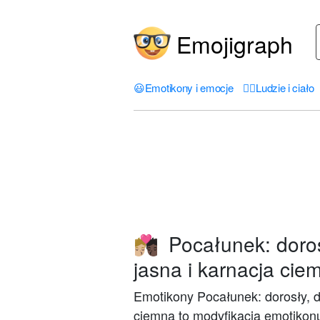
Emojigraph
😃
Emotikony i emocje
🤦‍♀️
Ludzie i ciało
Pocałunek: dorosł
🧑🏼‍❤️‍💋‍🧑🏿
jasna i karnacja cie
Emotikony Pocałunek: dorosły, do
ciemna to modyfikacja emotiko