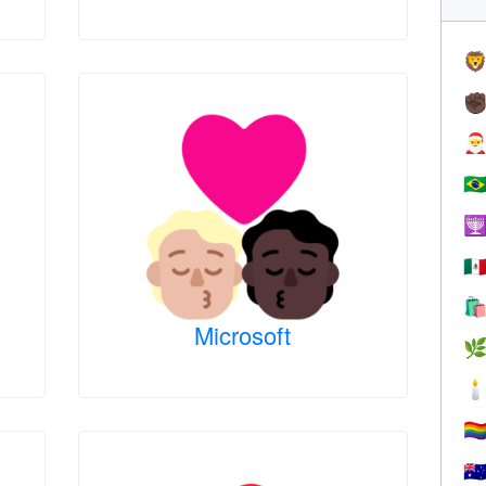

✊

🇧

🇲

Microsoft


🏳️‍
🇦