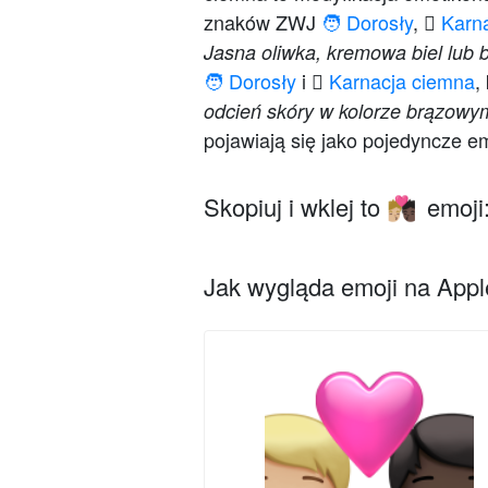
znaków ZWJ
🧑 Dorosły
,
🏼 Kar
Jasna oliwka, kremowa biel lub 
🧑 Dorosły
i
🏿 Karnacja ciemna
,
odcień skóry w kolorze brązowy
pojawiają się jako pojedyncze e
Skopiuj i wklej to
emoji
🧑🏼‍❤️‍💋‍🧑🏿
Jak wygląda emoji na Apple