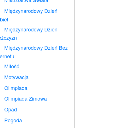
⚽
Międzynarodowy Dzień

biet
Międzynarodowy Dzień

żczyzn
Międzynarodowy Dzień Bez

ternetu
Miłość
️
Motywacja

Olimpiada

Olimpiada Zimowa

Opad
️
Pogoda
