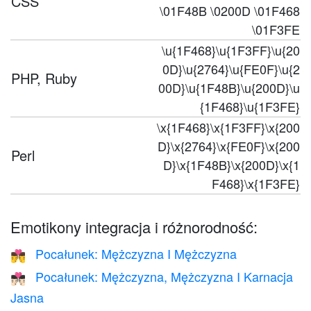
CSS
\01F48B \0200D \01F468
\01F3FE
\u{1F468}\u{1F3FF}\u{20
0D}\u{2764}\u{FE0F}\u{2
PHP, Ruby
00D}\u{1F48B}\u{200D}\u
{1F468}\u{1F3FE}
\x{1F468}\x{1F3FF}\x{200
D}\x{2764}\x{FE0F}\x{200
Perl
D}\x{1F48B}\x{200D}\x{1
F468}\x{1F3FE}
Emotikony integracja i różnorodność:
Pocałunek: Mężczyzna I Mężczyzna
👨‍❤️‍💋‍👨
Pocałunek: Mężczyzna, Mężczyzna I Karnacja
👨🏻‍❤️‍💋‍👨🏻
Jasna