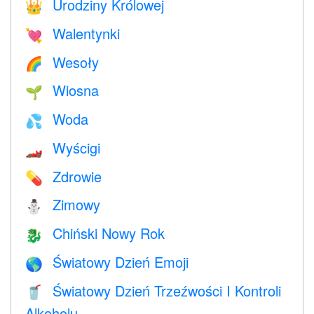
Urodziny Królowej
👑
Walentynki
💘
Wesoły
🌈
Wiosna
🌱
Woda
💦
Wyścigi
🏎
Zdrowie
💊
Zimowy
⛄
Chiński Nowy Rok
🐉
Światowy Dzień Emoji
🌎
Światowy Dzień Trzeźwości I Kontroli
🥤
Alkoholu