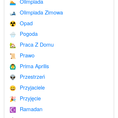
Olimpiada
🏊
Olimpiada Zimowa
🎿
Opad
☢️
Pogoda
🌧
Praca Z Domu
🏡
Prawo
📜
Prima Aprilis
🙆‍♂️
Przestrzeń
👽
Przyjaciele
😄
Przyjęcie
🎉
Ramadan
☪️