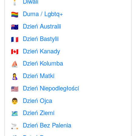
Diwali
🕯
Duma / Lgbtq+
🏳️‍🌈
Dzień Australii
🇦🇺
Dzień Bastylii
🇫🇷
Dzień Kanady
🇨🇦
Dzień Kolumba
⛵️
Dzień Matki
🤱
Dzień Niepodległości
🇺🇸
Dzień Ojca
👨
Dzień Ziemi
🗺️
Dzień Bez Palenia
🚬