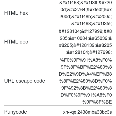
&#x1f468;&#x1f3ff;&#x20
0d;&#x2764;&#xfe0f;&#x
HTML hex
200d;&#x1f48b;&#x200d;
&#x1f468;&#x1f3fe;
&#128104;&#127999;&#8
205;&#10084;&#65039;&
HTML dec
#8205;&#128139;&#8205
;&#128104;&#127998;
%F0%9F%91%A8%F0%
9F%8F%BF%E2%80%8
D%E2%9D%A4%EF%B8
URL escape code
%8F%E2%80%8D%F0%
9F%92%8B%E2%80%8
D%F0%9F%91%A8%F0
%9F%8F%BE
Punycode
xn--qei2438mba33bc3s