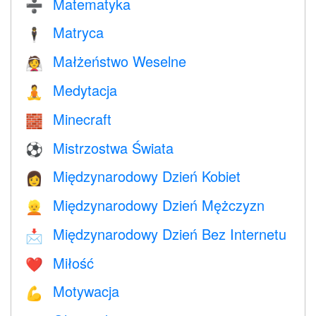
Matematyka
➗
Matryca
🕴️
Małżeństwo Weselne
👰
Medytacja
🧘
Minecraft
🧱
Mistrzostwa Świata
⚽
Międzynarodowy Dzień Kobiet
👩
Międzynarodowy Dzień Mężczyzn
👱
Międzynarodowy Dzień Bez Internetu
📩
Miłość
❤️️
Motywacja
💪