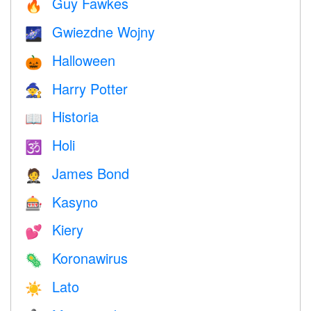
Guy Fawkes
🔥
Gwiezdne Wojny
🌌
Halloween
🎃
Harry Potter
🧙
Historia
📖
Holi
🕉
James Bond
🤵
Kasyno
🎰
Kiery
💕
Koronawirus
🦠
Lato
☀️