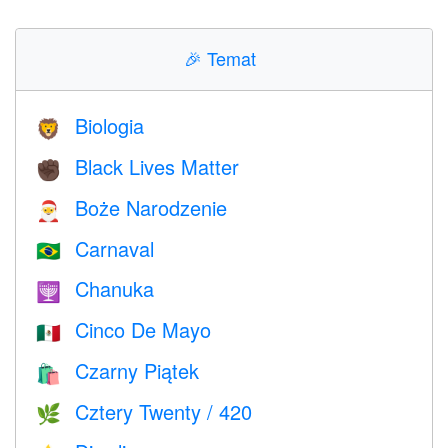
🎉
Temat
Biologia
🦁
Black Lives Matter
✊🏿
Boże Narodzenie
🎅
Carnaval
🇧🇷
Chanuka
🕎
Cinco De Mayo
🇲🇽
Czarny Piątek
🛍
Cztery Twenty / 420
🌿