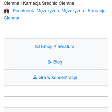
Ciemna I Karnacja Średnio Ciemna
Pocałunek: Mężczyzna, Mężczyzna I Karnacja
👨🏿‍❤️‍💋‍👨🏿
Ciemna
⌨️
Emoji Klawiatura
📝
Blog
🕹️
Gra w koncentrację