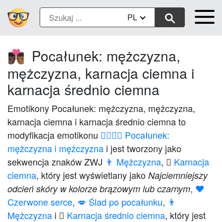
PL
Pocałunek: mężczyzna,
👨🏿‍❤️‍💋‍👨🏾
mężczyzna, karnacja ciemna i
karnacja średnio ciemna
Emotikony Pocałunek: mężczyzna, mężczyzna,
karnacja ciemna i karnacja średnio ciemna to
modyfikacja emotikonu
👨‍❤️‍💋‍👨 Pocałunek:
mężczyzna i mężczyzna
i jest tworzony jako
sekwencja znaków ZWJ
👨 Mężczyzna
,
🏿 Karnacja
ciemna
, który jest wyświetlany jako
Najciemniejszy
,
❤️
odcień skóry w kolorze brązowym lub czarnym
Czerwone serce
,
💋 Ślad po pocałunku
,
👨
Mężczyzna
i
🏾 Karnacja średnio ciemna
, który jest