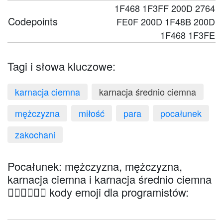
1F468 1F3FF 200D 2764
Codepoints
FE0F 200D 1F48B 200D
1F468 1F3FE
Tagi i słowa kluczowe:
karnacja ciemna
karnacja średnio ciemna
mężczyzna
miłość
para
pocałunek
zakochani
Pocałunek: mężczyzna, mężczyzna,
karnacja ciemna i karnacja średnio ciemna
👨🏿‍❤️‍💋‍👨🏾 kody emoji dla programistów: