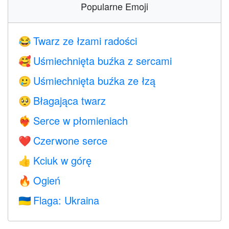
Popularne Emoji
Twarz ze łzami radości
😂
Uśmiechnięta buźka z sercami
🥰
Uśmiechnięta buźka ze łzą
🥲
Błagająca twarz
🥺
Serce w płomieniach
❤️‍🔥
Czerwone serce
❤️
Kciuk w górę
👍
Ogień
🔥
Flaga: Ukraina
🇺🇦