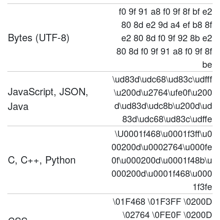
f0 9f 91 a8 f0 9f 8f bf e2
80 8d e2 9d a4 ef b8 8f
Bytes (UTF-8)
e2 80 8d f0 9f 92 8b e2
80 8d f0 9f 91 a8 f0 9f 8f
be
\ud83d\udc68\ud83c\udfff
JavaScript, JSON,
\u200d\u2764\ufe0f\u200
Java
d\ud83d\udc8b\u200d\ud
83d\udc68\ud83c\udffe
\U0001f468\u0001f3ff\u0
00200d\u0002764\u000fe
C, C++, Python
0f\u000200d\u0001f48b\u
000200d\u0001f468\u000
1f3fe
\01F468 \01F3FF \0200D
\02764 \0FE0F \0200D