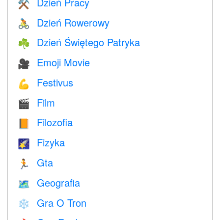
Dzień Pracy
⚒️
Dzień Rowerowy
🚴
Dzień Świętego Patryka
☘️
Emoji Movie
🎥
Festivus
💪
Film
🎬
Filozofia
📙
Fizyka
🌠
Gta
🏃
Geografia
🗺
Gra O Tron
❄️