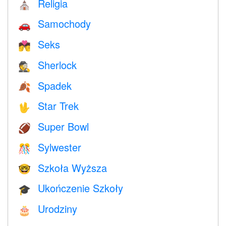
Religia
⛪️
Samochody
🚗
Seks
💏
Sherlock
🕵️
Spadek
🍂
Star Trek
🖖
Super Bowl
🏈
Sylwester
🎊
Szkoła Wyższa
🤓
Ukończenie Szkoły
🎓
Urodziny
🎂