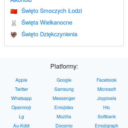
Święto Smoczych Łodzi
🇨🇳
Święta Wielkanocne
🐰
Święto Dziękczynienia
🦃
Platformy:
Apple
Google
Facebook
Twitter
Samsung
Microsoft
Whatsapp
Messenger
Joypixels
Openmoji
Emojidex
Htc
Lg
Mozilla
Softbank
Au-Kddi
Docomo
Emojigraph