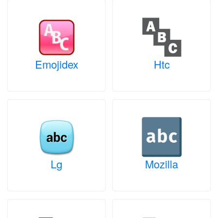
Emojidex
Htc
Lg
Mozilla