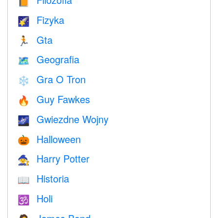
📙
Fizyka
🌠
Gta
🏃
Geografia
🗺
Gra O Tron
❄️
Guy Fawkes
🔥
Gwiezdne Wojny
🌌
Halloween
🎃
Harry Potter
🧙
Historia
📖
Holi
🕉