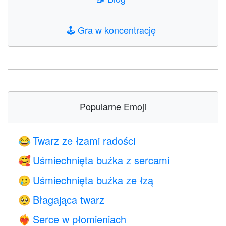
🕹️
Gra w koncentrację
Popularne Emoji
Twarz ze łzami radości
😂
Uśmiechnięta buźka z sercami
🥰
Uśmiechnięta buźka ze łzą
🥲
Błagająca twarz
🥺
Serce w płomieniach
❤️‍🔥