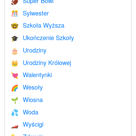
Super Bowl
🏈
Sylwester
🎊
Szkoła Wyższa
🤓
Ukończenie Szkoły
🎓
Urodziny
🎂
Urodziny Królowej
👑
Walentynki
💘
Wesoły
🌈
Wiosna
🌱
Woda
💦
Wyścigi
🏎