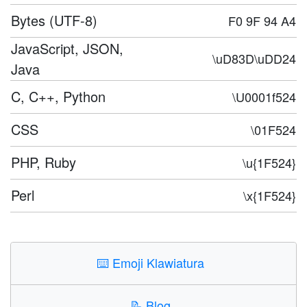
Bytes (UTF-8)
F0 9F 94 A4
JavaScript, JSON,
\uD83D\uDD24
Java
C, C++, Python
\U0001f524
CSS
\01F524
PHP, Ruby
\u{1F524}
Perl
\x{1F524}
⌨️
Emoji Klawiatura
📝
Blog