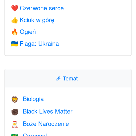
Czerwone serce
❤️
Kciuk w górę
👍
Ogień
🔥
Flaga: Ukraina
🇺🇦
🎉
Temat
Biologia
🦁
Black Lives Matter
✊🏿
Boże Narodzenie
🎅
Carnaval