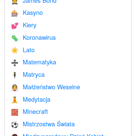
James Bond
🤵
Kasyno
🎰
Kiery
💕
Koronawirus
🦠
Lato
☀️
Matematyka
➗
Matryca
🕴️
Małżeństwo Weselne
👰
Medytacja
🧘
Minecraft
🧱
Mistrzostwa Świata
⚽