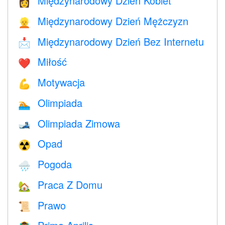
Międzynarodowy Dzień Kobiet
👩
Międzynarodowy Dzień Mężczyzn
👱
Międzynarodowy Dzień Bez Internetu
📩
Miłość
❤️️
Motywacja
💪
Olimpiada
🏊
Olimpiada Zimowa
🎿
Opad
☢️
Pogoda
🌧
Praca Z Domu
🏡
Prawo
📜