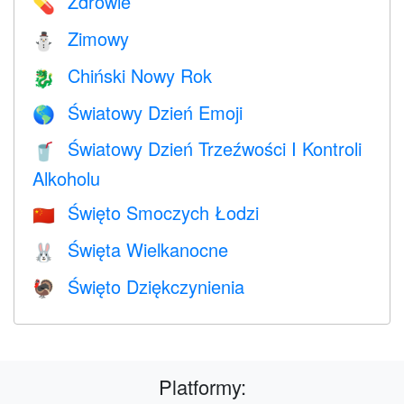
Zdrowie
💊
Zimowy
⛄
Chiński Nowy Rok
🐉
Światowy Dzień Emoji
🌎
Światowy Dzień Trzeźwości I Kontroli
🥤
Alkoholu
Święto Smoczych Łodzi
🇨🇳
Święta Wielkanocne
🐰
Święto Dziękczynienia
🦃
Platformy: