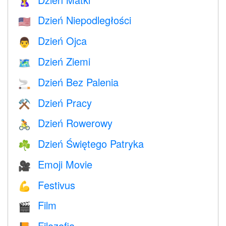
🤱
Dzień Niepodległości
🇺🇸
Dzień Ojca
👨
Dzień Ziemi
🗺️
Dzień Bez Palenia
🚬
Dzień Pracy
⚒️
Dzień Rowerowy
🚴
Dzień Świętego Patryka
☘️
Emoji Movie
🎥
Festivus
💪
Film
🎬
Filozofia