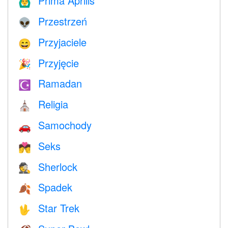
Prima Aprilis
🙆‍♂️
Przestrzeń
👽
Przyjaciele
😄
Przyjęcie
🎉
Ramadan
☪️
Religia
⛪️
Samochody
🚗
Seks
💏
Sherlock
🕵️
Spadek
🍂
Star Trek
🖖