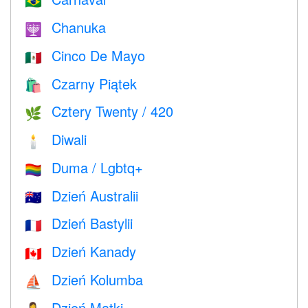
🇧🇷
Chanuka
🕎
Cinco De Mayo
🇲🇽
Czarny Piątek
🛍
Cztery Twenty / 420
🌿
Diwali
🕯
Duma / Lgbtq+
🏳️‍🌈
Dzień Australii
🇦🇺
Dzień Bastylii
🇫🇷
Dzień Kanady
🇨🇦
Dzień Kolumba
⛵️
Dzień Matki