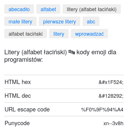
abecadło
alfabet
litery (alfabet łaciński)
małe litery
pierwsze litery
abc
alfabet łaciński
litery
wprowadzać
Litery (alfabet łaciński) 🔤 kody emoji dla
programistów:
HTML hex
&#x1F524;
HTML dec
&#128292;
URL escape code
%F0%9F%94%A4
Punycode
xn--3v8h