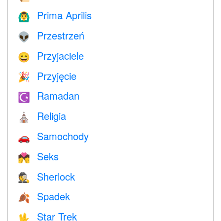
Prima Aprilis
🙆‍♂️
Przestrzeń
👽
Przyjaciele
😄
Przyjęcie
🎉
Ramadan
☪️
Religia
⛪️
Samochody
🚗
Seks
💏
Sherlock
🕵️
Spadek
🍂
Star Trek
🖖