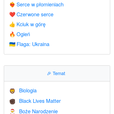
Serce w płomieniach
❤️‍🔥
Czerwone serce
❤️
Kciuk w górę
👍
Ogień
🔥
Flaga: Ukraina
🇺🇦
🎉
Temat
Biologia
🦁
Black Lives Matter
✊🏿
Boże Narodzenie
🎅