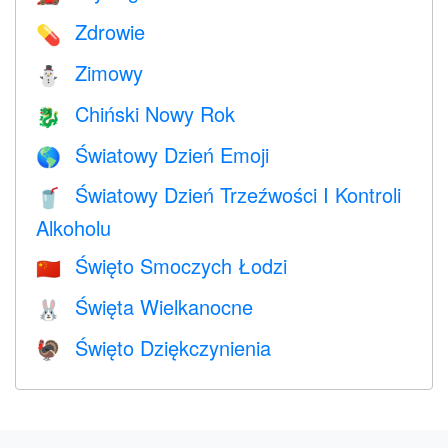
Zdrowie
💊
Zimowy
⛄
Chiński Nowy Rok
🐉
Światowy Dzień Emoji
🌎
Światowy Dzień Trzeźwości I Kontroli
🥤
Alkoholu
Święto Smoczych Łodzi
🇨🇳
Święta Wielkanocne
🐰
Święto Dziękczynienia
🦃