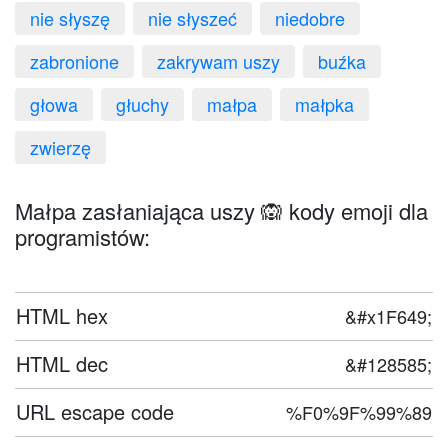
nie słyszę
nie słyszeć
niedobre
zabronione
zakrywam uszy
buźka
głowa
głuchy
małpa
małpka
zwierzę
Małpa zasłaniająca uszy 🙉 kody emoji dla
programistów:
HTML hex
&#x1F649;
HTML dec
&#128585;
URL escape code
%F0%9F%99%89