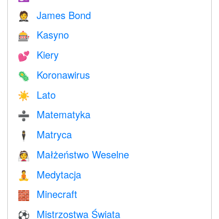
James Bond
🤵
Kasyno
🎰
Kiery
💕
Koronawirus
🦠
Lato
☀️
Matematyka
➗
Matryca
🕴️
Małżeństwo Weselne
👰
Medytacja
🧘
Minecraft
🧱
Mistrzostwa Świata
⚽