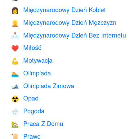
Międzynarodowy Dzień Kobiet
👩
Międzynarodowy Dzień Mężczyzn
👱
Międzynarodowy Dzień Bez Internetu
📩
Miłość
❤️️
Motywacja
💪
Olimpiada
🏊
Olimpiada Zimowa
🎿
Opad
☢️
Pogoda
🌧
Praca Z Domu
🏡
Prawo
📜