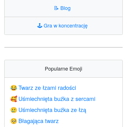
📝
Blog
🕹️
Gra w koncentrację
Popularne Emoji
Twarz ze łzami radości
😂
Uśmiechnięta buźka z sercami
🥰
Uśmiechnięta buźka ze łzą
🥲
Błagająca twarz
🥺