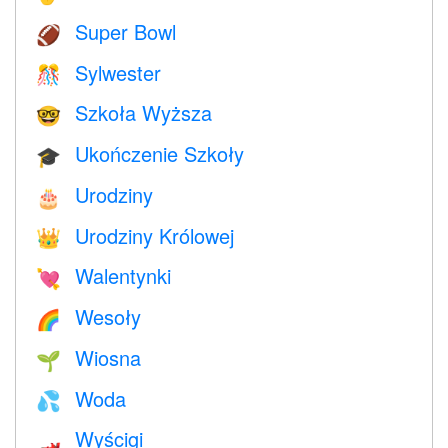
Super Bowl
🏈
Sylwester
🎊
Szkoła Wyższa
🤓
Ukończenie Szkoły
🎓
Urodziny
🎂
Urodziny Królowej
👑
Walentynki
💘
Wesoły
🌈
Wiosna
🌱
Woda
💦
Wyścigi
🏎