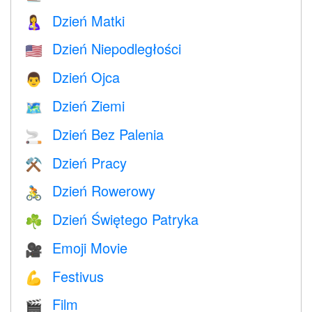
Dzień Matki
🤱
Dzień Niepodległości
🇺🇸
Dzień Ojca
👨
Dzień Ziemi
🗺️
Dzień Bez Palenia
🚬
Dzień Pracy
⚒️
Dzień Rowerowy
🚴
Dzień Świętego Patryka
☘️
Emoji Movie
🎥
Festivus
💪
Film
🎬