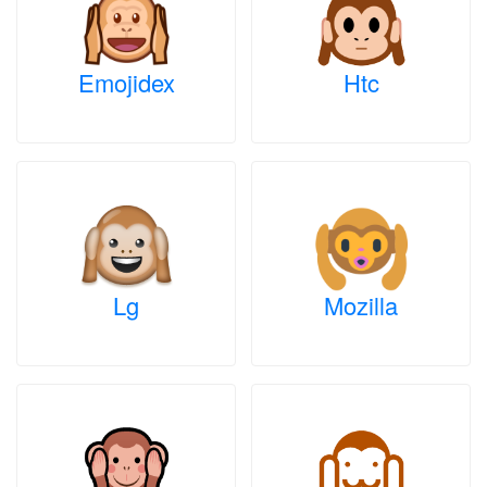
Emojidex
Htc
Lg
Mozilla