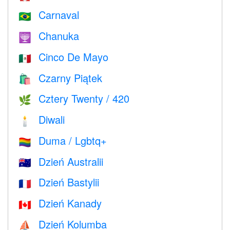
Carnaval
🇧🇷
Chanuka
🕎
Cinco De Mayo
🇲🇽
Czarny Piątek
🛍
Cztery Twenty / 420
🌿
Diwali
🕯
Duma / Lgbtq+
🏳️‍🌈
Dzień Australii
🇦🇺
Dzień Bastylii
🇫🇷
Dzień Kanady
🇨🇦
Dzień Kolumba
⛵️