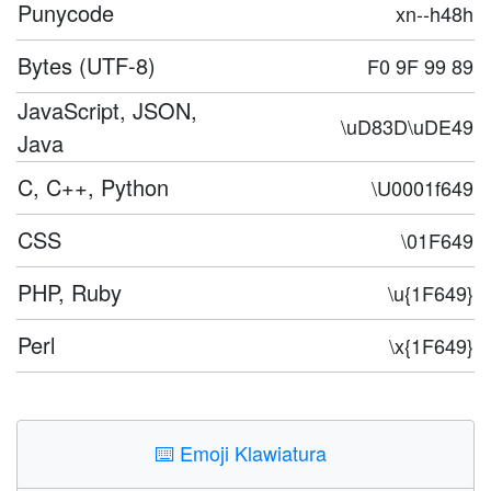
Punycode
xn--h48h
Bytes (UTF-8)
F0 9F 99 89
JavaScript, JSON,
\uD83D\uDE49
Java
C, C++, Python
\U0001f649
CSS
\01F649
PHP, Ruby
\u{1F649}
Perl
\x{1F649}
⌨️
Emoji Klawiatura