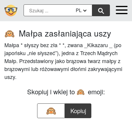
PL
Małpa zasłaniająca uszy
🙉
Małpa * słyszy bez zła * *, zwana _Kikazaru _ (po
japońsku „nie słyszeć”), jedna z Trzech Mądrych
Małp. Przedstawiony jako brązowa twarz małpy z
brązowymi lub różowawymi dłońmi zakrywającymi
uszy.
Skopiuj i wklej to
emoji:
🙉
Kopiuj