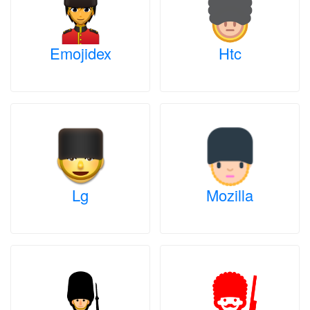
Emojidex
Htc
Lg
Mozilla