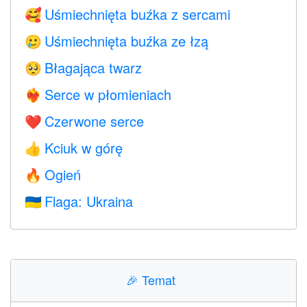
Uśmiechnięta buźka z sercami
🥰
Uśmiechnięta buźka ze łzą
🥲
Błagająca twarz
🥺
Serce w płomieniach
❤️‍🔥
Czerwone serce
❤️
Kciuk w górę
👍
Ogień
🔥
Flaga: Ukraina
🇺🇦
🎉
Temat