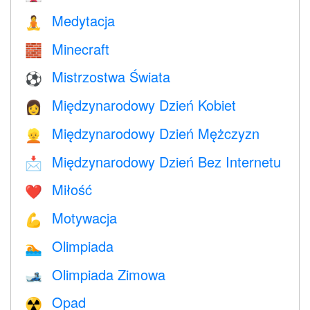
Medytacja
🧘
Minecraft
🧱
Mistrzostwa Świata
⚽
Międzynarodowy Dzień Kobiet
👩
Międzynarodowy Dzień Mężczyzn
👱
Międzynarodowy Dzień Bez Internetu
📩
Miłość
❤️️
Motywacja
💪
Olimpiada
🏊
Olimpiada Zimowa
🎿
Opad
☢️