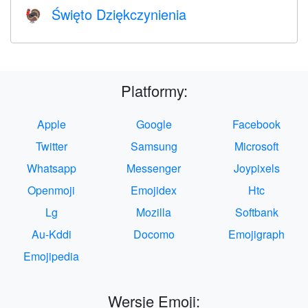
Święto Dziękczynienia
🦃
Platformy:
Apple
Google
Facebook
Twitter
Samsung
Microsoft
Whatsapp
Messenger
Joypixels
Openmoji
Emojidex
Htc
Lg
Mozilla
Softbank
Au-Kddi
Docomo
Emojigraph
Emojipedia
Wersje Emoji: