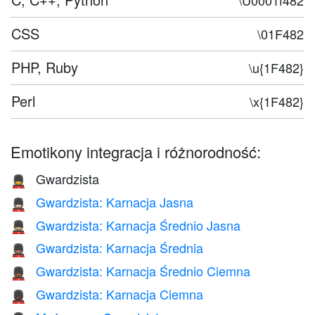
\U0001f482
CSS
\01F482
PHP, Ruby
\u{1F482}
Perl
\x{1F482}
Emotikony integracja i różnorodność:
Gwardzista
💂
Gwardzista: Karnacja Jasna
💂🏻
Gwardzista: Karnacja Średnio Jasna
💂🏼
Gwardzista: Karnacja Średnia
💂🏽
Gwardzista: Karnacja Średnio Ciemna
💂🏾
Gwardzista: Karnacja Ciemna
💂🏿