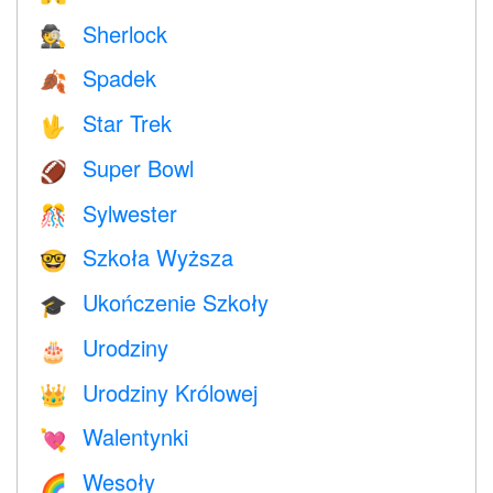
Sherlock
🕵️
Spadek
🍂
Star Trek
🖖
Super Bowl
🏈
Sylwester
🎊
Szkoła Wyższa
🤓
Ukończenie Szkoły
🎓
Urodziny
🎂
Urodziny Królowej
👑
Walentynki
💘
Wesoły
🌈