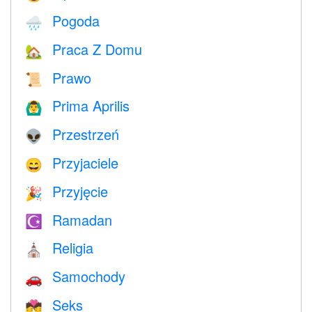
Pogoda
🌧
Praca Z Domu
🏡
Prawo
📜
Prima Aprilis
🙆‍♂️
Przestrzeń
👽
Przyjaciele
😄
Przyjęcie
🎉
Ramadan
☪️
Religia
⛪️
Samochody
🚗
Seks
💏