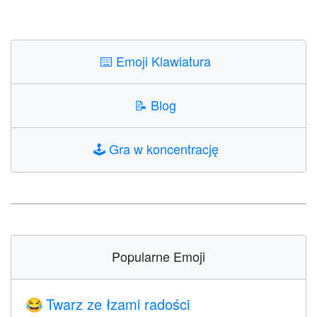
⌨️
Emoji Klawiatura
📝
Blog
🕹️
Gra w koncentrację
Popularne Emoji
Twarz ze łzami radości
😂