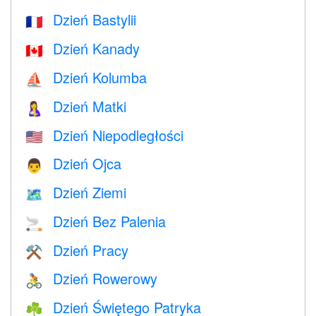
Dzień Bastylii
🇫🇷
Dzień Kanady
🇨🇦
Dzień Kolumba
⛵️
Dzień Matki
🤱
Dzień Niepodległości
🇺🇸
Dzień Ojca
👨
Dzień Ziemi
🗺️
Dzień Bez Palenia
🚬
Dzień Pracy
⚒️
Dzień Rowerowy
🚴
Dzień Świętego Patryka
☘️