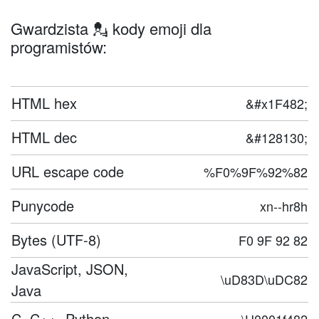
Gwardzista 💂 kody emoji dla
programistów:
HTML hex
&#x1F482;
HTML dec
&#128130;
URL escape code
%F0%9F%92%82
Punycode
xn--hr8h
Bytes (UTF-8)
F0 9F 92 82
JavaScript, JSON,
\uD83D\uDC82
Java
C, C++, Python