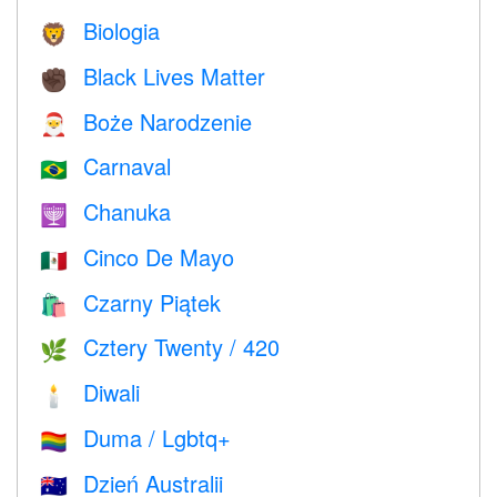
Biologia
🦁
Black Lives Matter
✊🏿
Boże Narodzenie
🎅
Carnaval
🇧🇷
Chanuka
🕎
Cinco De Mayo
🇲🇽
Czarny Piątek
🛍
Cztery Twenty / 420
🌿
Diwali
🕯
Duma / Lgbtq+
🏳️‍🌈
Dzień Australii
🇦🇺