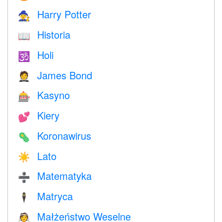
Harry Potter
🧙
Historia
📖
Holi
🕉
James Bond
🤵
Kasyno
🎰
Kiery
💕
Koronawirus
🦠
Lato
☀️
Matematyka
➗
Matryca
🕴️
Małżeństwo Weselne
👰