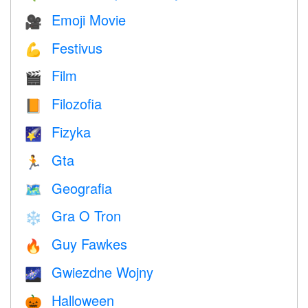
Emoji Movie
🎥
Festivus
💪
Film
🎬
Filozofia
📙
Fizyka
🌠
Gta
🏃
Geografia
🗺
Gra O Tron
❄️
Guy Fawkes
🔥
Gwiezdne Wojny
🌌
Halloween
🎃