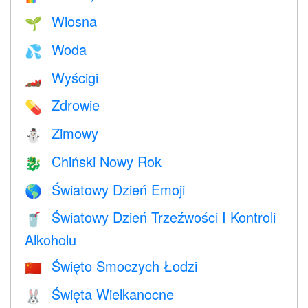
Wiosna
🌱
Woda
💦
Wyścigi
🏎
Zdrowie
💊
Zimowy
⛄
Chiński Nowy Rok
🐉
Światowy Dzień Emoji
🌎
Światowy Dzień Trzeźwości I Kontroli
🥤
Alkoholu
Święto Smoczych Łodzi
🇨🇳
Święta Wielkanocne
🐰