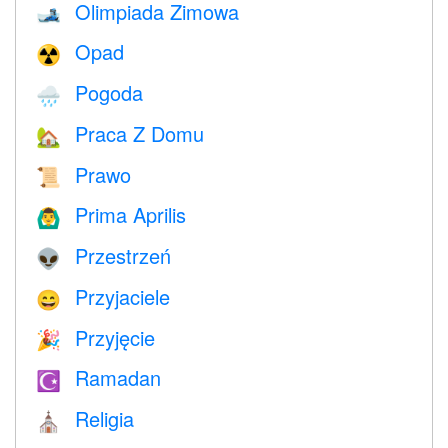
Olimpiada Zimowa
🎿
Opad
☢️
Pogoda
🌧
Praca Z Domu
🏡
Prawo
📜
Prima Aprilis
🙆‍♂️
Przestrzeń
👽
Przyjaciele
😄
Przyjęcie
🎉
Ramadan
☪️
Religia
⛪️