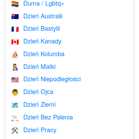
Duma / Lgbtq+
🏳️‍🌈
Dzień Australii
🇦🇺
Dzień Bastylii
🇫🇷
Dzień Kanady
🇨🇦
Dzień Kolumba
⛵️
Dzień Matki
🤱
Dzień Niepodległości
🇺🇸
Dzień Ojca
👨
Dzień Ziemi
🗺️
Dzień Bez Palenia
🚬
Dzień Pracy
⚒️