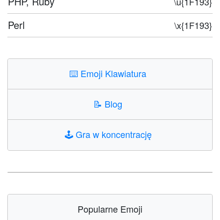
PHP, Ruby
\u{1F193}
Perl
\x{1F193}
⌨️
Emoji Klawiatura
📝
Blog
🕹️
Gra w koncentrację
Popularne Emoji