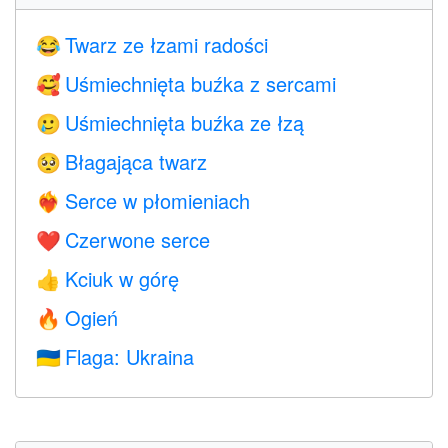
Twarz ze łzami radości
😂
Uśmiechnięta buźka z sercami
🥰
Uśmiechnięta buźka ze łzą
🥲
Błagająca twarz
🥺
Serce w płomieniach
❤️‍🔥
Czerwone serce
❤️
Kciuk w górę
👍
Ogień
🔥
Flaga: Ukraina
🇺🇦