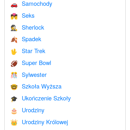
Samochody
🚗
Seks
💏
Sherlock
🕵️
Spadek
🍂
Star Trek
🖖
Super Bowl
🏈
Sylwester
🎊
Szkoła Wyższa
🤓
Ukończenie Szkoły
🎓
Urodziny
🎂
Urodziny Królowej
👑