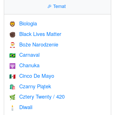
🎉
Temat
Biologia
🦁
Black Lives Matter
✊🏿
Boże Narodzenie
🎅
Carnaval
🇧🇷
Chanuka
🕎
Cinco De Mayo
🇲🇽
Czarny Piątek
🛍
Cztery Twenty / 420
🌿
Diwali
🕯