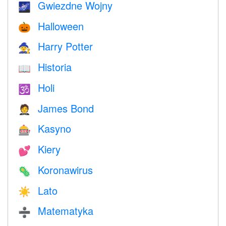
Gwiezdne Wojny
🌌
Halloween
🎃
Harry Potter
🧙
Historia
📖
Holi
🕉
James Bond
🤵
Kasyno
🎰
Kiery
💕
Koronawirus
🦠
Lato
☀️
Matematyka
➗