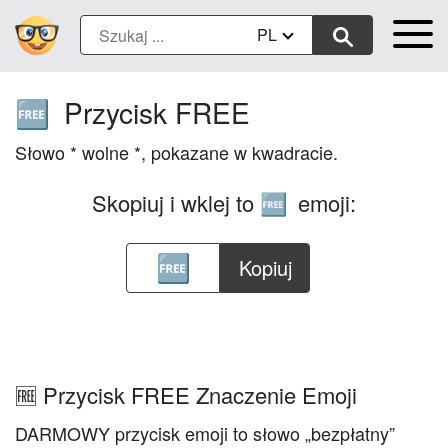
PL
Przycisk FREE
🆓
Słowo * wolne *, pokazane w kwadracie.
Skopiuj i wklej to
emoji:
🆓
Kopiuj
🆓 Przycisk FREE Znaczenie Emoji
DARMOWY przycisk emoji to słowo „bezpłatny”