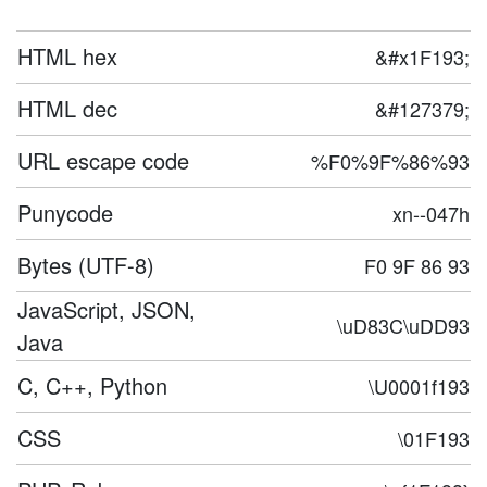
HTML hex
&#x1F193;
HTML dec
&#127379;
URL escape code
%F0%9F%86%93
Punycode
xn--047h
Bytes (UTF-8)
F0 9F 86 93
JavaScript, JSON,
\uD83C\uDD93
Java
C, C++, Python
\U0001f193
CSS
\01F193