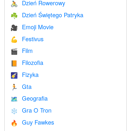
Dzień Rowerowy
🚴
Dzień Świętego Patryka
☘️
Emoji Movie
🎥
Festivus
💪
Film
🎬
Filozofia
📙
Fizyka
🌠
Gta
🏃
Geografia
🗺
Gra O Tron
❄️
Guy Fawkes
🔥