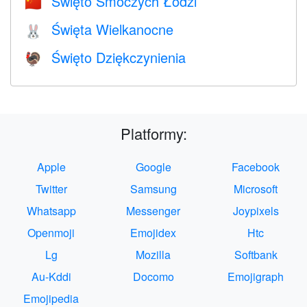
Święto Smoczych Łodzi
🇨🇳
Święta Wielkanocne
🐰
Święto Dziękczynienia
🦃
Platformy:
Apple
Google
Facebook
Twitter
Samsung
Microsoft
Whatsapp
Messenger
Joypixels
Openmoji
Emojidex
Htc
Lg
Mozilla
Softbank
Au-Kddi
Docomo
Emojigraph
Emojipedia