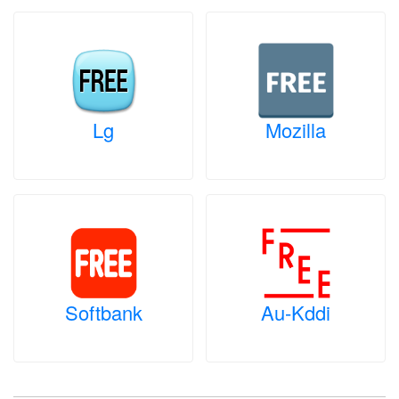
Lg
Mozilla
Softbank
Au-Kddi