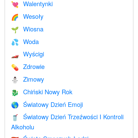
Walentynki
💘
Wesoły
🌈
Wiosna
🌱
Woda
💦
Wyścigi
🏎
Zdrowie
💊
Zimowy
⛄
Chiński Nowy Rok
🐉
Światowy Dzień Emoji
🌎
Światowy Dzień Trzeźwości I Kontroli
🥤
Alkoholu