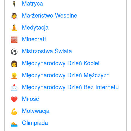
Matryca
🕴️
Małżeństwo Weselne
👰
Medytacja
🧘
Minecraft
🧱
Mistrzostwa Świata
⚽
Międzynarodowy Dzień Kobiet
👩
Międzynarodowy Dzień Mężczyzn
👱
Międzynarodowy Dzień Bez Internetu
📩
Miłość
❤️️
Motywacja
💪
Olimpiada
🏊