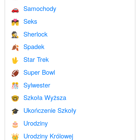
Samochody
🚗
Seks
💏
Sherlock
🕵️
Spadek
🍂
Star Trek
🖖
Super Bowl
🏈
Sylwester
🎊
Szkoła Wyższa
🤓
Ukończenie Szkoły
🎓
Urodziny
🎂
Urodziny Królowej
👑