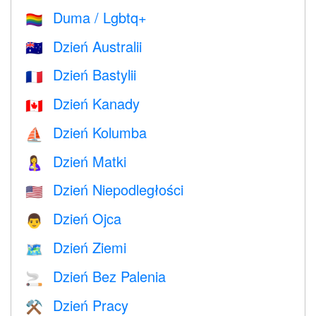
Duma / Lgbtq+
🏳️‍🌈
Dzień Australii
🇦🇺
Dzień Bastylii
🇫🇷
Dzień Kanady
🇨🇦
Dzień Kolumba
⛵️
Dzień Matki
🤱
Dzień Niepodległości
🇺🇸
Dzień Ojca
👨
Dzień Ziemi
🗺️
Dzień Bez Palenia
🚬
Dzień Pracy
⚒️