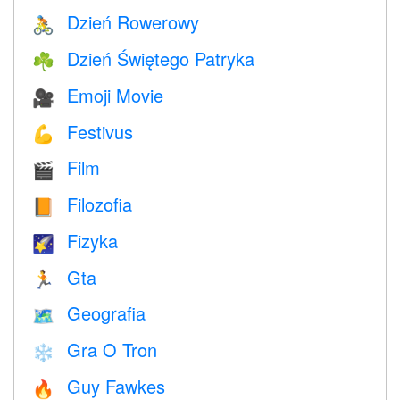
Dzień Rowerowy
🚴
Dzień Świętego Patryka
☘️
Emoji Movie
🎥
Festivus
💪
Film
🎬
Filozofia
📙
Fizyka
🌠
Gta
🏃
Geografia
🗺
Gra O Tron
❄️
Guy Fawkes
🔥