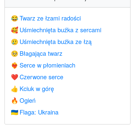
Twarz ze łzami radości
😂
Uśmiechnięta buźka z sercami
🥰
Uśmiechnięta buźka ze łzą
🥲
Błagająca twarz
🥺
Serce w płomieniach
❤️‍🔥
Czerwone serce
❤️
Kciuk w górę
👍
Ogień
🔥
Flaga: Ukraina
🇺🇦