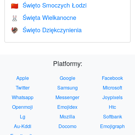
Święto Smoczych Łodzi
🇨🇳
Święta Wielkanocne
🐰
Święto Dziękczynienia
🦃
Platformy:
Apple
Google
Facebook
Twitter
Samsung
Microsoft
Whatsapp
Messenger
Joypixels
Openmoji
Emojidex
Htc
Lg
Mozilla
Softbank
Au-Kddi
Docomo
Emojigraph