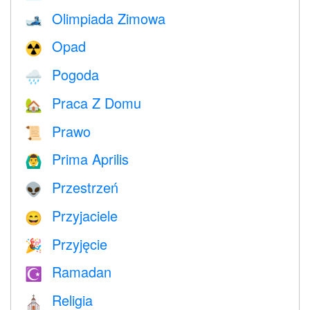
Olimpiada Zimowa
🎿
Opad
☢️
Pogoda
🌧
Praca Z Domu
🏡
Prawo
📜
Prima Aprilis
🙆‍♂️
Przestrzeń
👽
Przyjaciele
😄
Przyjęcie
🎉
Ramadan
☪️
Religia
⛪️