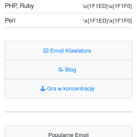
PHP, Ruby
\u{1F1ED}\u{1F1F0}
Perl
\x{1F1ED}\x{1F1F0}
⌨️
Emoji Klawiatura
📝
Blog
🕹️
Gra w koncentrację
Popularne Emoji