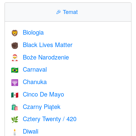
🎉
Temat
Biologia
🦁
Black Lives Matter
✊🏿
Boże Narodzenie
🎅
Carnaval
🇧🇷
Chanuka
🕎
Cinco De Mayo
🇲🇽
Czarny Piątek
🛍
Cztery Twenty / 420
🌿
Diwali
🕯