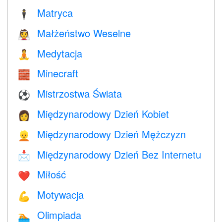
Matryca
🕴️
Małżeństwo Weselne
👰
Medytacja
🧘
Minecraft
🧱
Mistrzostwa Świata
⚽
Międzynarodowy Dzień Kobiet
👩
Międzynarodowy Dzień Mężczyzn
👱
Międzynarodowy Dzień Bez Internetu
📩
Miłość
❤️️
Motywacja
💪
Olimpiada
🏊