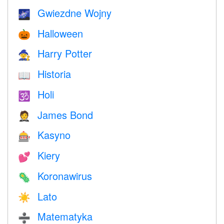
Gwiezdne Wojny
🌌
Halloween
🎃
Harry Potter
🧙
Historia
📖
Holi
🕉
James Bond
🤵
Kasyno
🎰
Kiery
💕
Koronawirus
🦠
Lato
☀️
Matematyka
➗