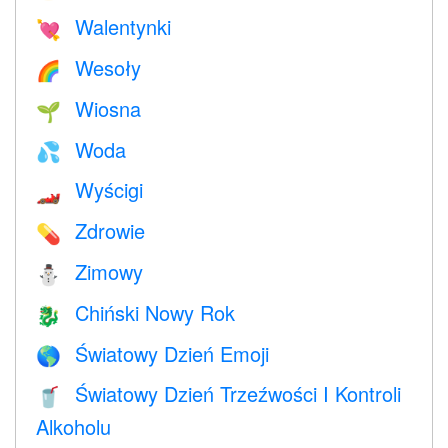
Walentynki
💘
Wesoły
🌈
Wiosna
🌱
Woda
💦
Wyścigi
🏎
Zdrowie
💊
Zimowy
⛄
Chiński Nowy Rok
🐉
Światowy Dzień Emoji
🌎
Światowy Dzień Trzeźwości I Kontroli
🥤
Alkoholu