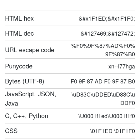
HTML hex
&#x1F1ED;&#x1F1F0;
HTML dec
&#127469;&#127472;
%F0%9F%87%AD%F0%
URL escape code
9F%87%B0
Punycode
xn--l77hga
Bytes (UTF-8)
F0 9F 87 AD F0 9F 87 B0
JavaScript, JSON,
\uD83C\uDDED\uD83C\u
Java
DDF0
C, C++, Python
\U0001f1ed\U0001f1f0
CSS
\01F1ED \01F1F0