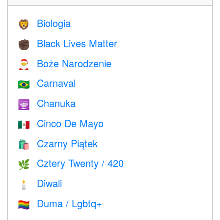
Biologia
🦁
Black Lives Matter
✊🏿
Boże Narodzenie
🎅
Carnaval
🇧🇷
Chanuka
🕎
Cinco De Mayo
🇲🇽
Czarny Piątek
🛍
Cztery Twenty / 420
🌿
Diwali
🕯
Duma / Lgbtq+
🏳️‍🌈