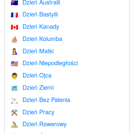
Dzień Australii
🇦🇺
Dzień Bastylii
🇫🇷
Dzień Kanady
🇨🇦
Dzień Kolumba
⛵️
Dzień Matki
🤱
Dzień Niepodległości
🇺🇸
Dzień Ojca
👨
Dzień Ziemi
🗺️
Dzień Bez Palenia
🚬
Dzień Pracy
⚒️
Dzień Rowerowy
🚴