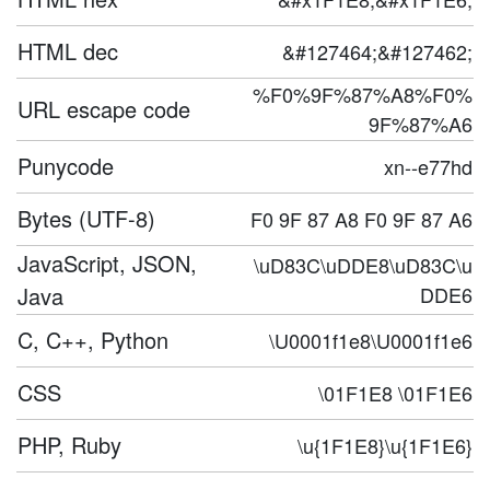
HTML dec
&#127464;&#127462;
%F0%9F%87%A8%F0%
URL escape code
9F%87%A6
Punycode
xn--e77hd
Bytes (UTF-8)
F0 9F 87 A8 F0 9F 87 A6
JavaScript, JSON,
\uD83C\uDDE8\uD83C\u
Java
DDE6
C, C++, Python
\U0001f1e8\U0001f1e6
CSS
\01F1E8 \01F1E6
PHP, Ruby
\u{1F1E8}\u{1F1E6}