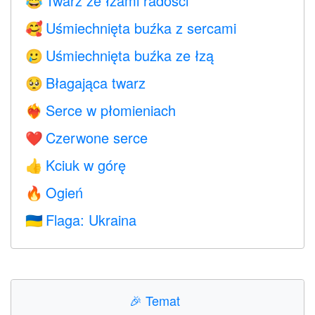
Twarz ze łzami radości
😂
Uśmiechnięta buźka z sercami
🥰
Uśmiechnięta buźka ze łzą
🥲
Błagająca twarz
🥺
Serce w płomieniach
❤️‍🔥
Czerwone serce
❤️
Kciuk w górę
👍
Ogień
🔥
Flaga: Ukraina
🇺🇦
🎉
Temat