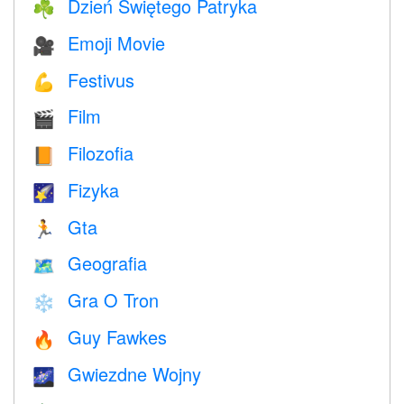
Dzień Świętego Patryka
☘️
Emoji Movie
🎥
Festivus
💪
Film
🎬
Filozofia
📙
Fizyka
🌠
Gta
🏃
Geografia
🗺
Gra O Tron
❄️
Guy Fawkes
🔥
Gwiezdne Wojny
🌌