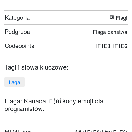
Kategoria
🏁 Flagi
Podgrupa
Flaga państwa
Codepoints
1F1E8 1F1E6
Tagi i słowa kluczowe:
flaga
Flaga: Kanada 🇨🇦 kody emoji dla
programistów:
HTML hex
&#x1F1E8;&#x1F1E6;