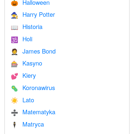
Halloween
🎃
Harry Potter
🧙
Historia
📖
Holi
🕉
James Bond
🤵
Kasyno
🎰
Kiery
💕
Koronawirus
🦠
Lato
☀️
Matematyka
➗
Matryca
🕴️