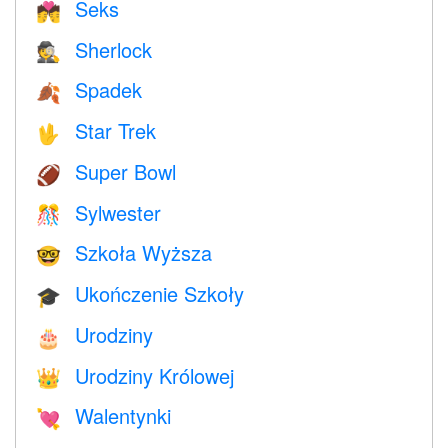
Seks
💏
Sherlock
🕵️
Spadek
🍂
Star Trek
🖖
Super Bowl
🏈
Sylwester
🎊
Szkoła Wyższa
🤓
Ukończenie Szkoły
🎓
Urodziny
🎂
Urodziny Królowej
👑
Walentynki
💘