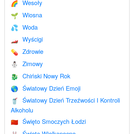
Wesoły
🌈
Wiosna
🌱
Woda
💦
Wyścigi
🏎
Zdrowie
💊
Zimowy
⛄
Chiński Nowy Rok
🐉
Światowy Dzień Emoji
🌎
Światowy Dzień Trzeźwości I Kontroli
🥤
Alkoholu
Święto Smoczych Łodzi
🇨🇳
Święta Wielkanocne