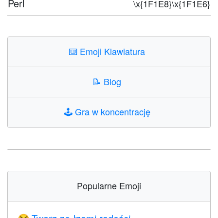
Perl
\x{1F1E8}\x{1F1E6}
⌨️
Emoji Klawiatura
📝
Blog
🕹️
Gra w koncentrację
Popularne Emoji