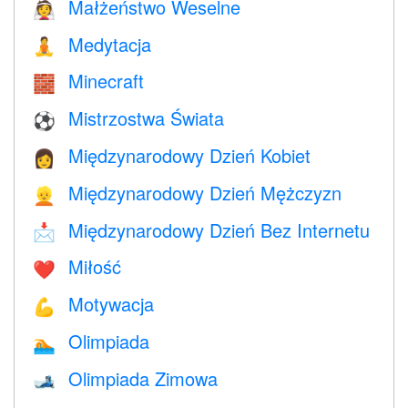
Małżeństwo Weselne
👰
Medytacja
🧘
Minecraft
🧱
Mistrzostwa Świata
⚽
Międzynarodowy Dzień Kobiet
👩
Międzynarodowy Dzień Mężczyzn
👱
Międzynarodowy Dzień Bez Internetu
📩
Miłość
❤️️
Motywacja
💪
Olimpiada
🏊
Olimpiada Zimowa
🎿