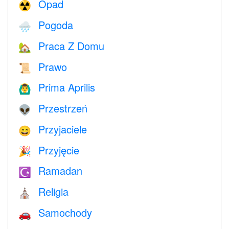
Opad
☢️
Pogoda
🌧
Praca Z Domu
🏡
Prawo
📜
Prima Aprilis
🙆‍♂️
Przestrzeń
👽
Przyjaciele
😄
Przyjęcie
🎉
Ramadan
☪️
Religia
⛪️
Samochody
🚗