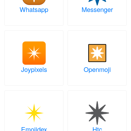
Whatsapp
Messenger
Joypixels
Openmoji
Emojidex
Htc