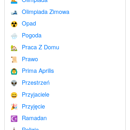
🏊
Olimpiada Zimowa
🎿
Opad
☢️
Pogoda
🌧
Praca Z Domu
🏡
Prawo
📜
Prima Aprilis
🙆‍♂️
Przestrzeń
👽
Przyjaciele
😄
Przyjęcie
🎉
Ramadan
☪️
Religia