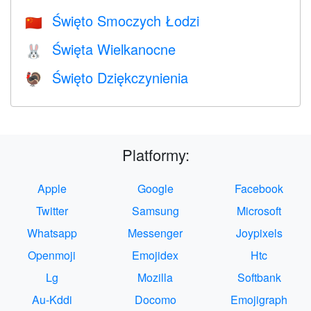
Święto Smoczych Łodzi
🇨🇳
Święta Wielkanocne
🐰
Święto Dziękczynienia
🦃
Platformy:
Apple
Google
Facebook
Twitter
Samsung
Microsoft
Whatsapp
Messenger
Joypixels
Openmoji
Emojidex
Htc
Lg
Mozilla
Softbank
Au-Kddi
Docomo
Emojigraph