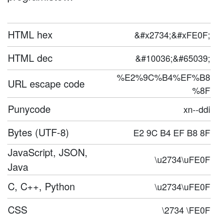
HTML hex
&#x2734;&#xFE0F;
HTML dec
&#10036;&#65039;
%E2%9C%B4%EF%B8
URL escape code
%8F
Punycode
xn--ddi
Bytes (UTF-8)
E2 9C B4 EF B8 8F
JavaScript, JSON,
\u2734\uFE0F
Java
C, C++, Python
\u2734\uFE0F
CSS
\2734 \FE0F