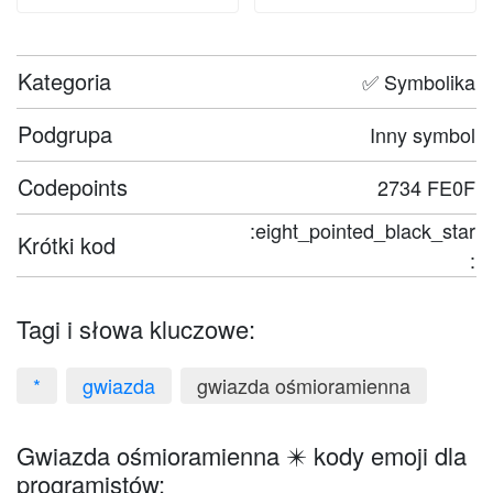
Kategoria
✅ Symbolika
Podgrupa
Inny symbol
Codepoints
2734 FE0F
:eight_pointed_black_star
Krótki kod
:
Tagi i słowa kluczowe:
*
gwiazda
gwiazda ośmioramienna
Gwiazda ośmioramienna ✴️ kody emoji dla
programistów: