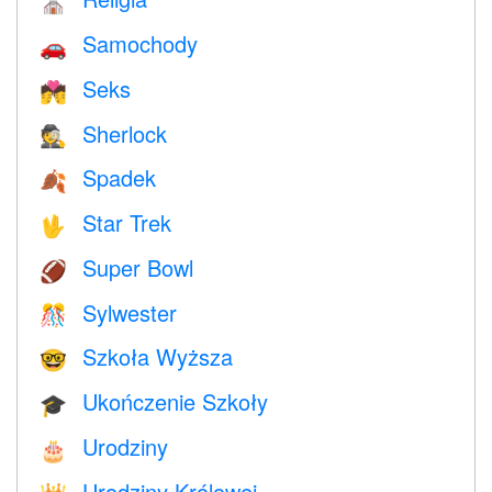
⛪️
Samochody
🚗
Seks
💏
Sherlock
🕵️
Spadek
🍂
Star Trek
🖖
Super Bowl
🏈
Sylwester
🎊
Szkoła Wyższa
🤓
Ukończenie Szkoły
🎓
Urodziny
🎂
Urodziny Królowej