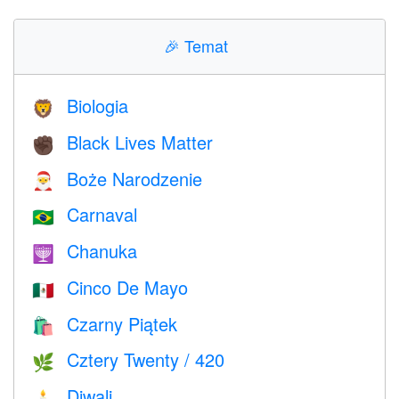
🎉
Temat
Biologia
🦁
Black Lives Matter
✊🏿
Boże Narodzenie
🎅
Carnaval
🇧🇷
Chanuka
🕎
Cinco De Mayo
🇲🇽
Czarny Piątek
🛍
Cztery Twenty / 420
🌿
Diwali
🕯