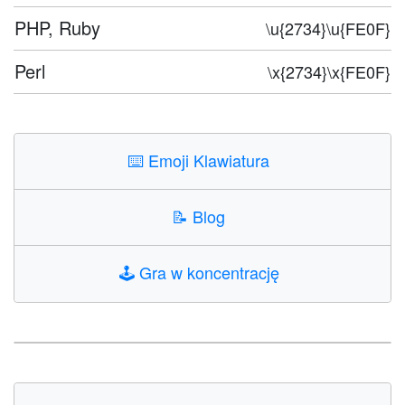
PHP, Ruby
\u{2734}\u{FE0F}
Perl
\x{2734}\x{FE0F}
⌨️
Emoji Klawiatura
📝
Blog
🕹️
Gra w koncentrację