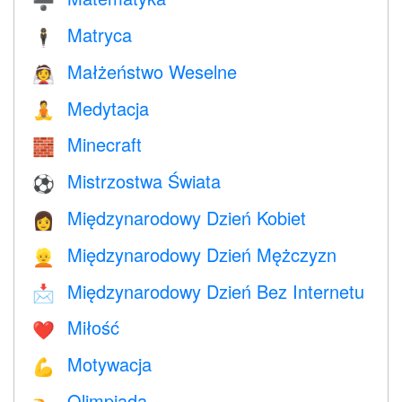
➗
Matryca
🕴️
Małżeństwo Weselne
👰
Medytacja
🧘
Minecraft
🧱
Mistrzostwa Świata
⚽
Międzynarodowy Dzień Kobiet
👩
Międzynarodowy Dzień Mężczyzn
👱
Międzynarodowy Dzień Bez Internetu
📩
Miłość
❤️️
Motywacja
💪
Olimpiada