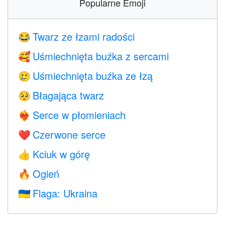
Popularne Emoji
Twarz ze łzami radości
😂
Uśmiechnięta buźka z sercami
🥰
Uśmiechnięta buźka ze łzą
🥲
Błagająca twarz
🥺
Serce w płomieniach
❤️‍🔥
Czerwone serce
❤️
Kciuk w górę
👍
Ogień
🔥
Flaga: Ukraina
🇺🇦