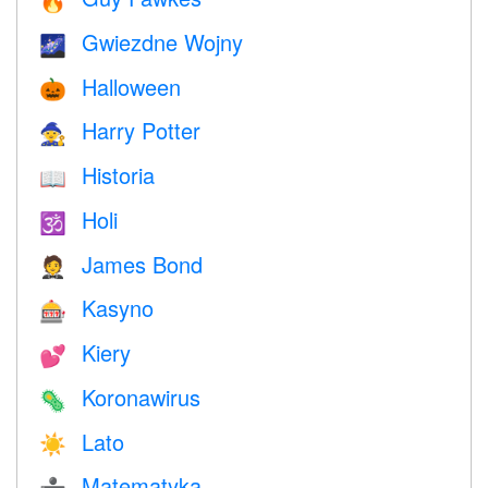
🔥
Gwiezdne Wojny
🌌
Halloween
🎃
Harry Potter
🧙
Historia
📖
Holi
🕉
James Bond
🤵
Kasyno
🎰
Kiery
💕
Koronawirus
🦠
Lato
☀️
Matematyka