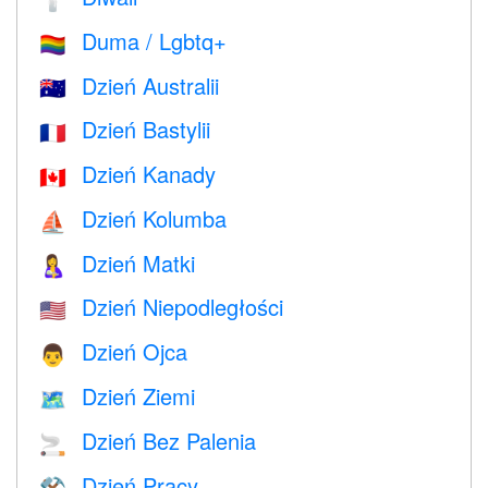
Duma / Lgbtq+
🏳️‍🌈
Dzień Australii
🇦🇺
Dzień Bastylii
🇫🇷
Dzień Kanady
🇨🇦
Dzień Kolumba
⛵️
Dzień Matki
🤱
Dzień Niepodległości
🇺🇸
Dzień Ojca
👨
Dzień Ziemi
🗺️
Dzień Bez Palenia
🚬
Dzień Pracy