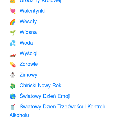
👑
Walentynki
💘
Wesoły
🌈
Wiosna
🌱
Woda
💦
Wyścigi
🏎
Zdrowie
💊
Zimowy
⛄
Chiński Nowy Rok
🐉
Światowy Dzień Emoji
🌎
Światowy Dzień Trzeźwości I Kontroli
🥤
Alkoholu