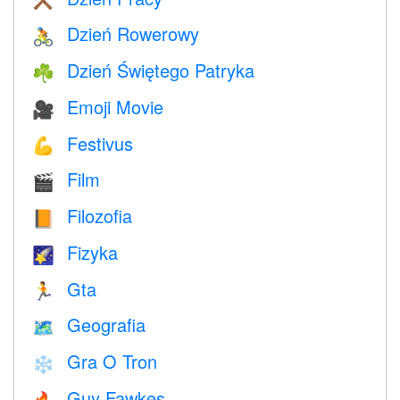
⚒️
Dzień Rowerowy
🚴
Dzień Świętego Patryka
☘️
Emoji Movie
🎥
Festivus
💪
Film
🎬
Filozofia
📙
Fizyka
🌠
Gta
🏃
Geografia
🗺
Gra O Tron
❄️
Guy Fawkes