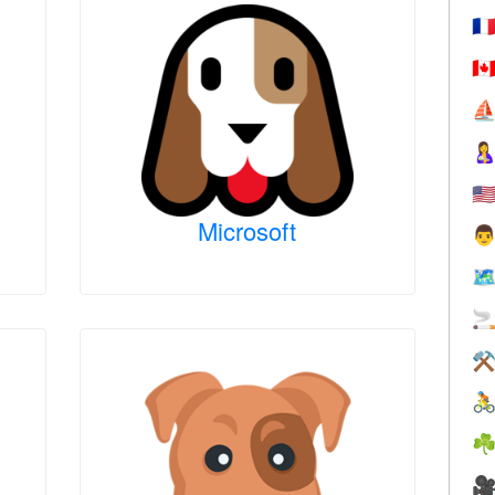
🇫
🇨
⛵

🇺
Microsoft

🗺

⚒

☘
