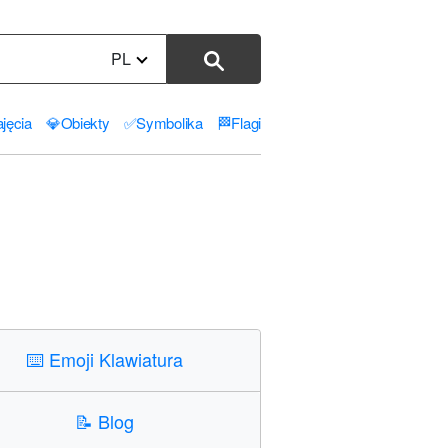
PL
jęcia
💎
Obiekty
✅
Symbolika
🏁
Flagi
⌨️
Emoji Klawiatura
📝
Blog