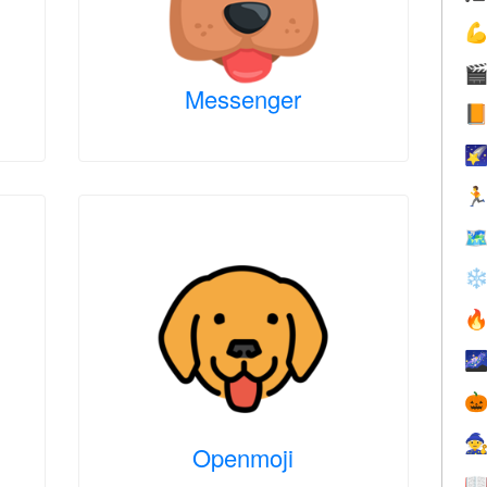


Messenger




❄




Openmoji
