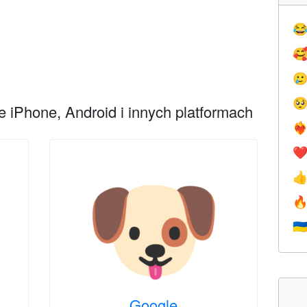




 iPhone, Android i innych platformach
❤️‍
❤


🇺
Google