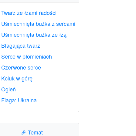
Twarz ze łzami radości

Uśmiechnięta buźka z sercami

Uśmiechnięta buźka ze łzą

Błagająca twarz

Serce w płomieniach

Czerwone serce
️
Kciuk w górę

Ogień

Flaga: Ukraina

🎉
Temat