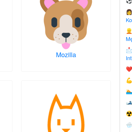

Ko

Mę

Mozilla
In
❤️



☢
