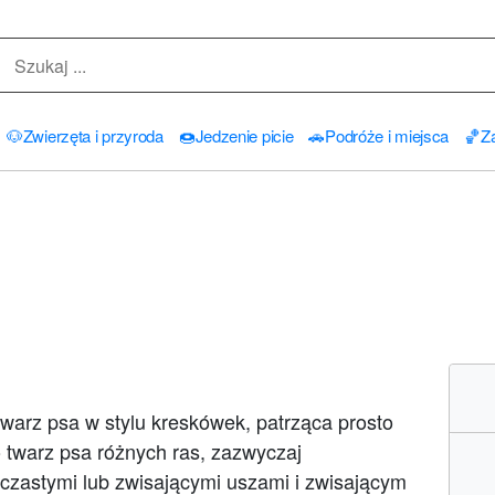
🐶
Zwierzęta i przyroda
🍩
Jedzenie picie
🚗
Podróże i miejsca
🏀
Za
warz psa w stylu kreskówek, patrząca prosto
o twarz psa różnych ras, zazwyczaj
iczastymi lub zwisającymi uszami i zwisającym