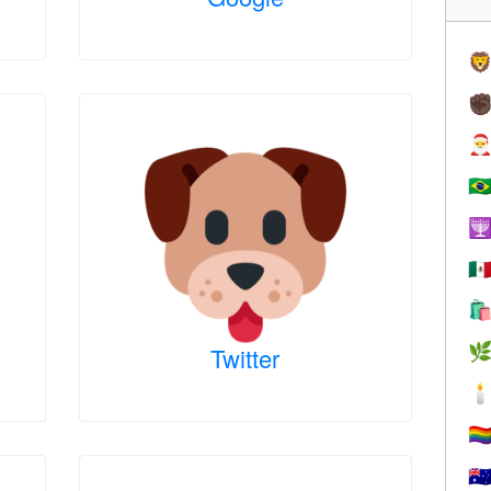

✊

🇧

🇲


Twitter

🏳️‍
🇦