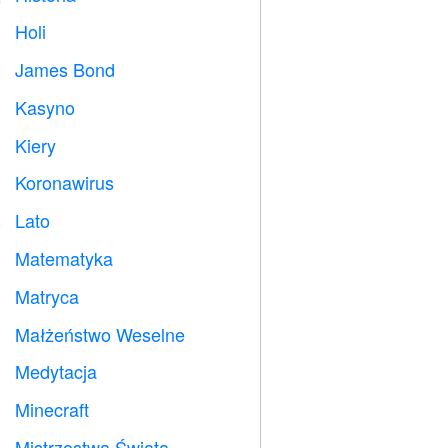
Holi

James Bond

Kasyno

Kiery

Koronawirus

Lato
️
Matematyka
➗
Matryca
️
Małżeństwo Weselne

Medytacja

Minecraft

Mistrzostwa Świata