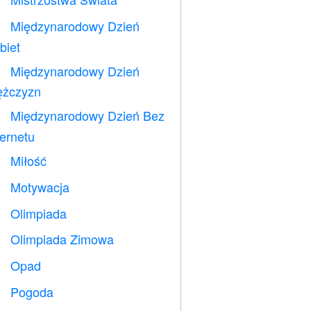
⚽
Międzynarodowy Dzień

biet
Międzynarodowy Dzień

żczyzn
Międzynarodowy Dzień Bez

ternetu
Miłość
️
Motywacja

Olimpiada

Olimpiada Zimowa

Opad
️
Pogoda
