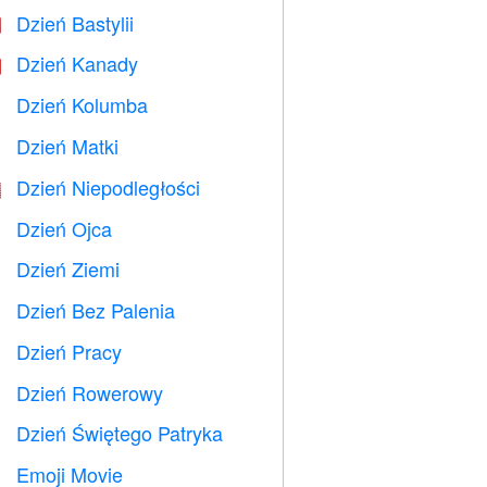
Dzień Bastylii

Dzień Kanady

Dzień Kolumba
️
Dzień Matki

Dzień Niepodległości

Dzień Ojca

Dzień Ziemi
️
Dzień Bez Palenia

Dzień Pracy
️
Dzień Rowerowy

Dzień Świętego Patryka
️
Emoji Movie
