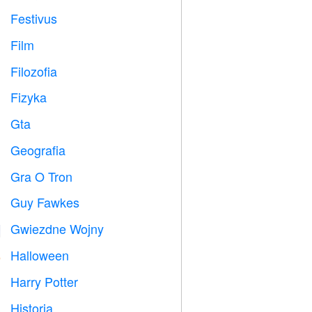
Festivus

Film

Filozofia

Fizyka

Gta

Geografia

Gra O Tron
️
Guy Fawkes

Gwiezdne Wojny

Halloween

Harry Potter

Historia
