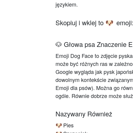
językiem.
Skopiuj i wklej to
emoji
🐶
🐶 Głowa psa Znaczenie E
Emoji Dog Face to zdjęcie pyska 
może być różnych ras w zależnoś
Google wygląda jak pysk japoński
dowolnym kontekście związanym 
Emoji dla psów). Można go równ
ogóle. Równie dobrze może służy
Nazywany Również
Pies
🐶