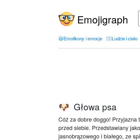
Emojigraph
😃
Emotikony i emocje
🤦‍♀️
Ludzie i ciało
Głowa psa
🐶
Cóż za dobre doggo! Przyjazna t
przed siebie. Przedstawiany jak
jasnobrązowego i białego, ze sp