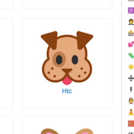





☀
Htc
🕴


