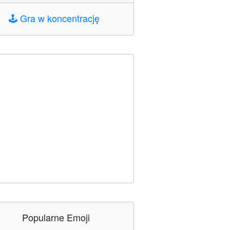
🕹️
Gra w koncentrację
Popularne Emoji